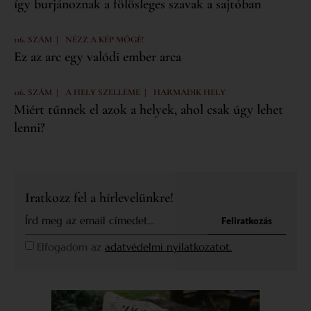
így burjánoznak a fölösleges szavak a sajtóban
|
116. SZÁM
NÉZZ A KÉP MÖGÉ!
Ez az arc egy valódi ember arca
|
|
116. SZÁM
A HELY SZELLEME
HARMADIK HELY
Miért tűnnek el azok a helyek, ahol csak úgy lehet
lenni?
Iratkozz fel a hírlevelünkre!
Feliratkozás
Elfogadom az
adatvédelmi nyilatkozatot.