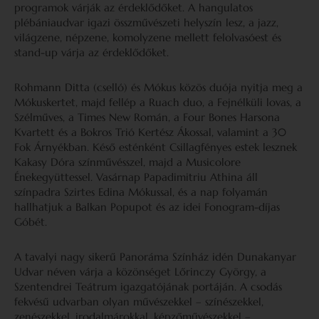
programok várják az érdeklődőket. A hangulatos
plébániaudvar igazi összművészeti helyszín lesz, a jazz,
világzene, népzene, komolyzene mellett felolvasóest és
stand-up várja az érdeklődőket.
Rohmann Ditta (cselló) és Mókus közös duója nyitja meg a
Mókuskertet, majd fellép a Ruach duo, a Fejnélküli lovas, a
Szélműves, a Times New Román, a Four Bones Harsona
Kvartett és a Bokros Trió Kertész Ákossal, valamint a 30
Fok Árnyékban. Késő esténként Csillagfényes estek lesznek
Kakasy Dóra színművésszel, majd a Musicolore
Énekegyüttessel. Vasárnap Papadimitriu Athina áll
színpadra Szirtes Edina Mókussal, és a nap folyamán
hallhatjuk a Balkan Popupot és az idei Fonogram-díjas
Góbét.
A tavalyi nagy sikerű Panoráma Színház idén Dunakanyar
Udvar néven várja a közönséget Lőrinczy György, a
Szentendrei Teátrum igazgatójának portáján. A csodás
fekvésű udvarban olyan művészekkel – színészekkel,
zenészekkel, irodalmárokkal, képzőművészekkel –