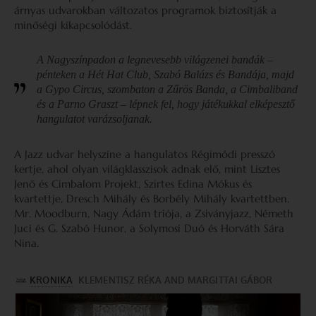
árnyas udvarokban változatos programok biztosítják a
minőségi kikapcsolódást.
A Nagyszínpadon a legnevesebb világzenei bandák –
pénteken a Hét Hat Club, Szabó Balázs és Bandája, majd
a Gypo Circus, szombaton a Zűrös Banda, a Cimbaliband
és a Parno Graszt – lépnek fel, hogy játékukkal elképesztő
hangulatot varázsoljanak.
A Jazz udvar helyszíne a hangulatos Régimódi presszó
kertje, ahol olyan világklasszisok adnak elő, mint Lisztes
Jenő és Cimbalom Projekt, Szirtes Edina Mókus és
kvartettje, Dresch Mihály és Borbély Mihály kvartettben,
Mr. Moodburn, Nagy Ádám triója, a Zsiványjazz, Németh
Juci és G. Szabó Hunor, a Solymosi Duó és Horváth Sára
Nina.