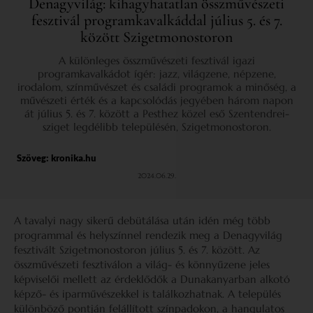
Denagyvilág: kihagyhatatlan összművészeti
fesztivál programkavalkáddal július 5. és 7.
között Szigetmonostoron
A különleges összművészeti fesztivál igazi
programkavalkádot ígér: jazz, világzene, népzene,
irodalom, színművészet és családi programok a minőség, a
művészeti érték és a kapcsolódás jegyében három napon
át július 5. és 7. között a Pesthez közel eső Szentendrei-
sziget legdélibb településén, Szigetmonostoron.
Szöveg:
kronika.hu
2024.06.29.
A tavalyi nagy sikerű debütálása után idén még több
programmal és helyszínnel rendezik meg a Denagyvilág
fesztivált Szigetmonostoron július 5. és 7. között. Az
összművészeti fesztiválon a világ- és könnyűzene jeles
képviselői mellett az érdeklődők a Dunakanyarban alkotó
képző- és iparművészekkel is találkozhatnak. A település
különböző pontján felállított színpadokon, a hangulatos