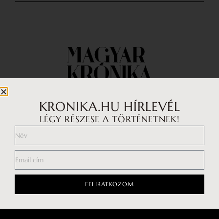
KRONIKA.HU HÍRLEVÉL
LÉGY RÉSZESE A TÖRTÉNETNEK!
Impresszum
Médiaajánlat
Általános Szerződési Feltételek
Adatkezelési tájékoztató
FELIRATKOZOM
Hozzászólási szabályzat