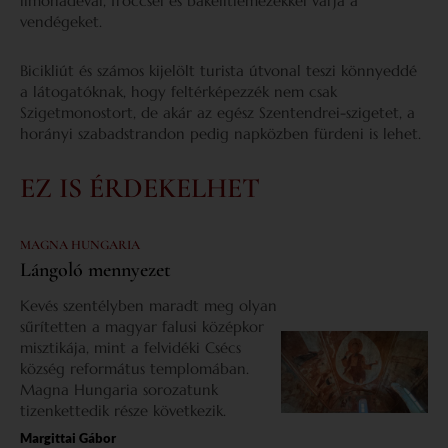
limonádéval, fröccsel és bakelitlemezekkel várja a
vendégeket.
Bicikliút és számos kijelölt turista útvonal teszi könnyeddé
a látogatóknak, hogy feltérképezzék nem csak
Szigetmonostort, de akár az egész Szentendrei-szigetet, a
horányi szabadstrandon pedig napközben fürdeni is lehet.
EZ IS ÉRDEKELHET
MAGNA HUNGARIA
Lángoló mennyezet
Kevés szentélyben maradt meg olyan
sűrítetten a magyar falusi középkor
misztikája, mint a felvidéki Csécs
község református templomában.
Magna Hungaria sorozatunk
tizenkettedik része következik.
Margittai Gábor