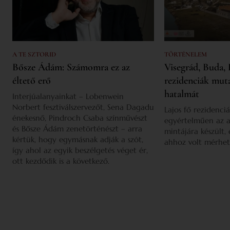
A TE SZTORID
TÖRTÉNELEM
Bősze Ádám: Számomra ez az
Visegrád, Buda, 
éltető erő
rezidenciák mut
hatalmát
Interjúalanyainkat – Lobenwein
Norbert fesztiválszervezőt, Sena Dagadu
Lajos fő rezidenciá
énekesnő, Pindroch Csaba színművészt
egyértelműen az a
és Bősze Ádám zenetörténészt – arra
mintájára készült,
kértük, hogy egymásnak adják a szót,
ahhoz volt mérhet
így ahol az egyik beszélgetés véget ér,
ott kezdődik is a következő.