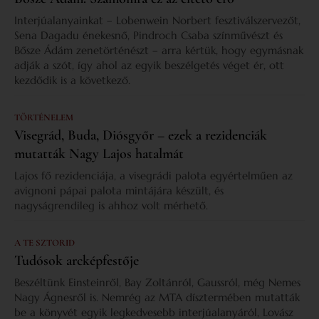
Interjúalanyainkat – Lobenwein Norbert fesztiválszervezőt,
Sena Dagadu énekesnő, Pindroch Csaba színművészt és
Bősze Ádám zenetörténészt – arra kértük, hogy egymásnak
adják a szót, így ahol az egyik beszélgetés véget ér, ott
kezdődik is a következő.
TÖRTÉNELEM
Visegrád, Buda, Diósgyőr – ezek a rezidenciák
mutatták Nagy Lajos hatalmát
Lajos fő rezidenciája, a visegrádi palota egyértelműen az
avignoni pápai palota mintájára készült, és
nagyságrendileg is ahhoz volt mérhető.
A TE SZTORID
Tudósok arcképfestője
Beszéltünk Einsteinről, Bay Zoltánról, Gaussról, még Nemes
Nagy Ágnesről is. Nemrég az MTA dísztermében mutatták
be a könyvét egyik legkedvesebb interjúalanyáról, Lovász