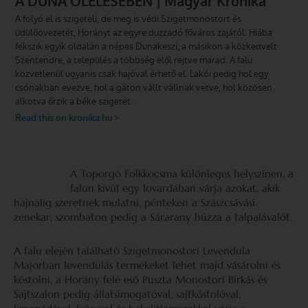
A Toporgó Folkkocsma különleges helyszínen, a
falun kívül egy lovardában várja azokat, akik
hajnalig szeretnek mulatni, pénteken a Szászcsávási
zenekar, szombaton pedig a Sárarany húzza a talpalávalót.
A falu elején található Szigetmonostori Levendula
Majorban levendulás termékeket lehet majd vásárolni és
kóstolni, a Horány felé eső Puszta Monostori Birkás és
Sajtszalon pedig állatsimogatóval, sajtkóstolóval,