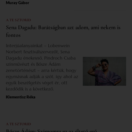
Muray Gábor
A TE SZTORID
Sena Dagadu: Barátságban azt adom, ami nekem is
fontos
Interjúalanyainkat – Lobenwein
Norbert fesztiválszervezőt, Sena
Dagadu énekesnő, Pindroch Csaba
színművészt és Bősze Ádám
zenetörténészt – arra kértük, hogy
egymásnak adják a szót, így ahol az
egyik beszélgetés véget ér, ott
kezdődik is a következő.
Klementisz Réka
A TE SZTORID
Bősze Ádám: Számomra ez az éltető erő