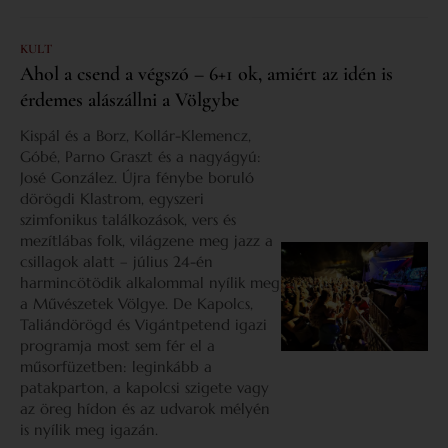
KULT
Ahol a csend a végszó – 6+1 ok, amiért az idén is
érdemes alászállni a Völgybe
Kispál és a Borz, Kollár-Klemencz,
Góbé, Parno Graszt és a nagyágyú:
José González. Újra fénybe boruló
dörögdi Klastrom, egyszeri
szimfonikus találkozások, vers és
mezítlábas folk, világzene meg jazz a
csillagok alatt – július 24-én
harmincötödik alkalommal nyílik meg
a Művészetek Völgye. De Kapolcs,
Taliándörögd és Vigántpetend igazi
programja most sem fér el a
műsorfüzetben: leginkább a
patakparton, a kapolcsi szigete vagy
az öreg hídon és az udvarok mélyén
is nyílik meg igazán.