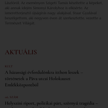
Lászlóról. Az eseményen Szigeti Tamás készítette a képeket,
aki annak idején Simonyi Károlyhoz is elkísérte. Az
ismeretterjesztő újságírás nagy alakjával, Staar Gyulával
beszélgettem, aki negyven éven át szerkesztette, vezette a
Természet Világát.
AKTUÁLIS
KULT
A házassági évfordulónkra itthon leszek –
történetek a Páva utcai Holokauszt
Emlékközpontból
116. SZÁM
Helyszíni riport, politikai párt, szörnyű tragédia –