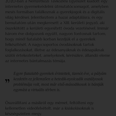
2020-ban a Nemzetközi Távközlési Egyesület kiadott egy
internetes gyermekvédelmi útmutatócsomagot, amelyben
mesés formában találkoznak a gyerekjogok és a digitális
világ kérdései. Jelentkeztem a hazai adaptálásra, és egy
bemutatóm után megkeresett a XIII. kerületi jegyző, aki
összekötött a kerületi egyesített óvoda vezetésével. Immár
három éve dolgozunk együtt, nagyon fontosnak tartom,
hogy minél fiatalabb korban kezdjük el a gyerekek
felkészítését. A nagycsoportos óvodásoknak tartok
foglalkozásokat, illetve az édesanyáknak és édesapáknak
szülői értekezleteket, amelyeknek, kérésükre, állandó eleme
az internetes bántalmazás témája.
Egyre fiatalabb gyerekek érintettek, tizenöt éve, a pályám
kezdetén ez jellemzően a hetedik-nyolcadik osztályosok
problémája volt, most már első-másodikosok is bántják
egymást a virtuális térben is.
Összeállítani a másikról egy mémet, feltölteni egy
kellemetlen videófelvételt, már a kisiskolásoknak is
készségszinten megy.