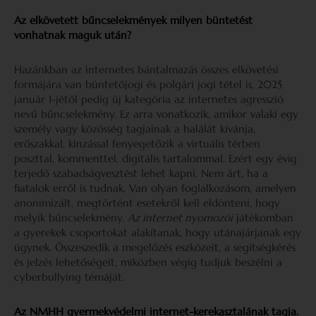
Az elkövetett bűncselekmények milyen büntetést
vonhatnak maguk után?
Hazánkban az internetes bántalmazás összes elkövetési
formájára van büntetőjogi és polgári jogi tétel is, 2025
január 1-jétől pedig új kategória az internetes agresszió
nevű bűncselekmény. Ez arra vonatkozik, amikor valaki egy
személy vagy közösség tagjainak a halálát kívánja,
erőszakkal, kínzással fenyegetőzik a virtuális térben
poszttal, kommenttel, digitális tartalommal. Ezért egy évig
terjedő szabadságvesztést lehet kapni. Nem árt, ha a
fiatalok erről is tudnak. Van olyan foglalkozásom, amelyen
anonimizált, megtörtént esetekről kell eldönteni, hogy
melyik bűncselekmény.
Az internet nyomozói
játékomban
a gyerekek csoportokat alakítanak, hogy utánajárjanak egy
ügynek. Összeszedik a megelőzés eszközeit, a segítségkérés
és jelzés lehetőségeit, miközben végig tudjuk beszélni a
cyberbullying témáját.
Az NMHH gyermekvédelmi internet-kerekasztalának tagja.