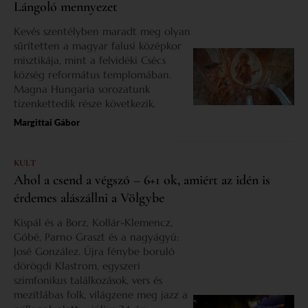
Lángoló mennyezet
Kevés szentélyben maradt meg olyan
sűrítetten a magyar falusi középkor
misztikája, mint a felvidéki Csécs
község református templomában.
Magna Hungaria sorozatunk
tizenkettedik része következik.
Margittai Gábor
KULT
Ahol a csend a végszó – 6+1 ok, amiért az idén is
érdemes alászállni a Völgybe
Kispál és a Borz, Kollár-Klemencz,
Góbé, Parno Graszt és a nagyágyú:
José González. Újra fénybe boruló
dörögdi Klastrom, egyszeri
szimfonikus találkozások, vers és
mezítlábas folk, világzene meg jazz a