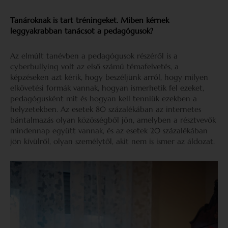
Tanároknak is tart tréningeket. Miben kérnek
leggyakrabban tanácsot a pedagógusok?
Az elmúlt tanévben a pedagógusok részéről is a
cyberbullying volt az első számú témafelvetés, a
képzéseken azt kérik, hogy beszéljünk arról, hogy milyen
elkövetési formák vannak, hogyan ismerhetik fel ezeket,
pedagógusként mit és hogyan kell tenniük ezekben a
helyzetekben. Az esetek 80 százalékában az internetes
bántalmazás olyan közösségből jön, amelyben a résztvevők
mindennap együtt vannak, és az esetek 20 százalékában
jön kívülről, olyan személytől, akit nem is ismer az áldozat.