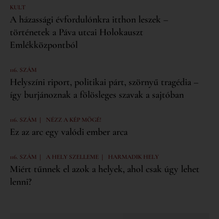
KULT
A házassági évfordulónkra itthon leszek –
történetek a Páva utcai Holokauszt
Emlékközpontból
116. SZÁM
Helyszíni riport, politikai párt, szörnyű tragédia –
így burjánoznak a fölösleges szavak a sajtóban
|
116. SZÁM
NÉZZ A KÉP MÖGÉ!
Ez az arc egy valódi ember arca
|
|
116. SZÁM
A HELY SZELLEME
HARMADIK HELY
Miért tűnnek el azok a helyek, ahol csak úgy lehet
lenni?