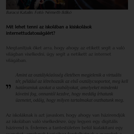
Baracsi Katalin. Fotó: Németh Ildikó
Mit lehet tenni az iskolában a kisiskolások
internettudatosságáért?
Megtanítjuk őket arra, hogy ahogy az etikett segít a való
világban viselkedni, úgy segít a netikett az internet
világában.
Amint az osztályközösség életében megjelenik a virtuális
tér, például az létrehozzák az első osztálycsoportot, meg kell
határozniuk azokat a szabályokat, amelyeket mindenki
követni fog, onnantól kezdve, hogy meddig írhatunk
üzenetet, odáig, hogy milyen tartalmakat oszthatunk meg.
Az iskoláknak is azt javaslom, hogy ahogy van házirendjük
az iskolában való viselkedésre, úgy legyen egy digitális
házirend is. Érdemes a tantestületen belül kialakítani egy
csapatot, amelynek tagjaihoz fordulhatnak a gyerekek a