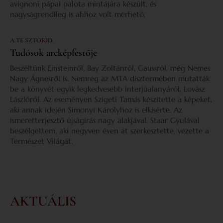
avignoni pápai palota mintájára készült, és
nagyságrendileg is ahhoz volt mérhető.
A TE SZTORID
Tudósok arcképfestője
Beszéltünk Einsteinről, Bay Zoltánról, Gaussról, még Nemes
Nagy Ágnesről is. Nemrég az MTA dísztermében mutatták
be a könyvét egyik legkedvesebb interjúalanyáról, Lovász
Lászlóról. Az eseményen Szigeti Tamás készítette a képeket,
aki annak idején Simonyi Károlyhoz is elkísérte. Az
ismeretterjesztő újságírás nagy alakjával, Staar Gyulával
beszélgettem, aki negyven éven át szerkesztette, vezette a
Természet Világát.
AKTUÁLIS