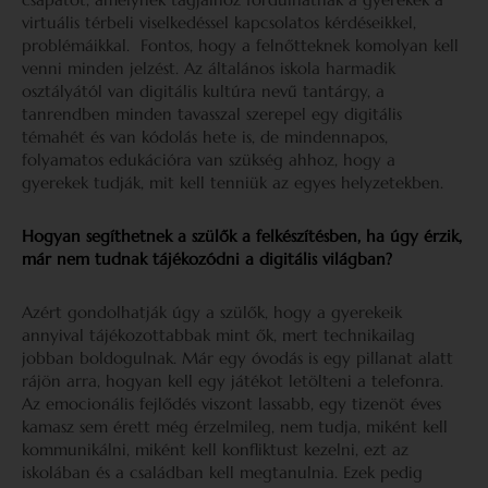
virtuális térbeli viselkedéssel kapcsolatos kérdéseikkel,
problémáikkal. Fontos, hogy a felnőtteknek komolyan kell
venni minden jelzést. Az általános iskola harmadik
osztályától van digitális kultúra nevű tantárgy, a
tanrendben minden tavasszal szerepel egy digitális
témahét és van kódolás hete is, de mindennapos,
folyamatos edukációra van szükség ahhoz, hogy a
gyerekek tudják, mit kell tenniük az egyes helyzetekben.
Hogyan segíthetnek a szülők a felkészítésben, ha úgy érzik,
már nem tudnak tájékozódni a digitális világban?
Azért gondolhatják úgy a szülők, hogy a gyerekeik
annyival tájékozottabbak mint ők, mert technikailag
jobban boldogulnak. Már egy óvodás is egy pillanat alatt
rájön arra, hogyan kell egy játékot letölteni a telefonra.
Az emocionális fejlődés viszont lassabb, egy tizenöt éves
kamasz sem érett még érzelmileg, nem tudja, miként kell
kommunikálni, miként kell konfliktust kezelni, ezt az
iskolában és a családban kell megtanulnia. Ezek pedig