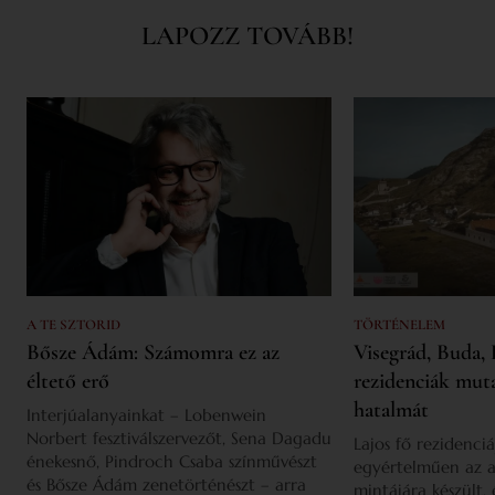
LAPOZZ TOVÁBB!
A TE SZTORID
TÖRTÉNELEM
Bősze Ádám: Számomra ez az
Visegrád, Buda, 
éltető erő
rezidenciák mut
hatalmát
Interjúalanyainkat – Lobenwein
Norbert fesztiválszervezőt, Sena Dagadu
Lajos fő rezidenciá
énekesnő, Pindroch Csaba színművészt
egyértelműen az a
és Bősze Ádám zenetörténészt – arra
mintájára készült,