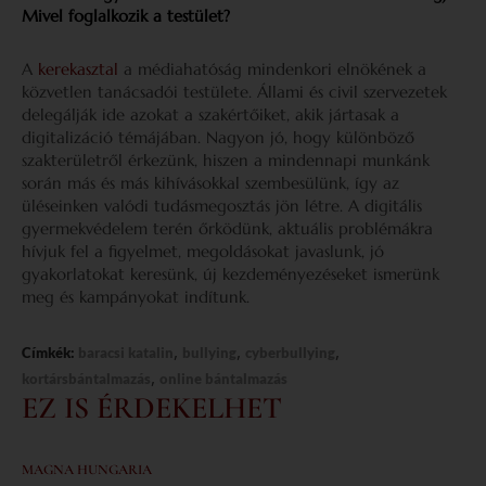
Mivel foglalkozik a testület?
A
kerekasztal
a médiahatóság mindenkori elnökének a
közvetlen tanácsadói testülete. Állami és civil szervezetek
delegálják ide azokat a szakértőiket, akik jártasak a
digitalizáció témájában. Nagyon jó, hogy különböző
szakterületről érkezünk, hiszen a mindennapi munkánk
során más és más kihívásokkal szembesülünk, így az
üléseinken valódi tudásmegosztás jön létre. A digitális
gyermekvédelem terén őrködünk, aktuális problémákra
hívjuk fel a figyelmet, megoldásokat javaslunk, jó
gyakorlatokat keresünk, új kezdeményezéseket ismerünk
meg és kampányokat indítunk.
,
,
,
Címkék:
baracsi katalin
bullying
cyberbullying
,
kortársbántalmazás
online bántalmazás
EZ IS ÉRDEKELHET
MAGNA HUNGARIA