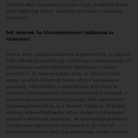
szülővel, akkor kamaszként is tudni fogja, fordulhat hozzá,
mert addig fog menni, ameddig nem szerez a számára
segítséget.
Mit tehetnek, ha bűncselekménnyel találkoznak az
interneten?
Fontos, hogy rögtön készítsenek képernyőfotót, az ugyanis
teljes értékű bizonyíték egy rendőrségi nyomozás során, és
bántalmazás esetén feljelentést lehet tenni e-mailen
keresztül is. Az nem megoldás, hogy az áldozat törölje
magát az adott felületről, hiszen attól a bántalmazás
ugyanúgy folytatódhat, a bántalmazót kell tiltani és
jelenteni. Hazánkban két internetes forródrót működik, a
Nemzetközi Gyermekmentő Szolgálat által működtetett
biztonsagosinternet.hu
és a Nemzeti Média és Hírközlési
Hatóság
internethotline.hu
oldala. Ezeken a felületeken
másnak is kérhetünk segítséget, de jelenthetjük például az
állatkínzással kapcsolatos tartalmakat is. Az UNICEF
telefonra letölthető HelpApp alkalmazása szintén hasznos.