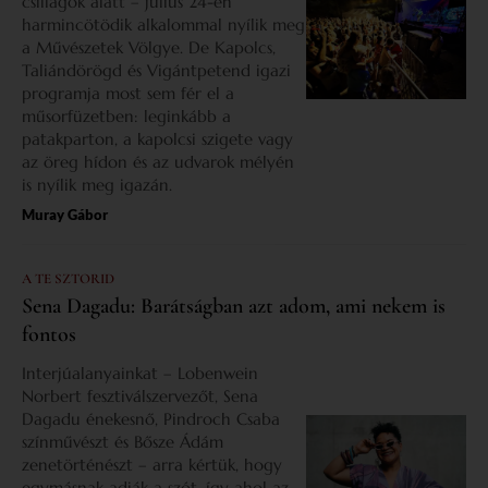
csillagok alatt – július 24-én
harmincötödik alkalommal nyílik meg
a Művészetek Völgye. De Kapolcs,
Taliándörögd és Vigántpetend igazi
programja most sem fér el a
műsorfüzetben: leginkább a
patakparton, a kapolcsi szigete vagy
az öreg hídon és az udvarok mélyén
is nyílik meg igazán.
Muray Gábor
A TE SZTORID
Sena Dagadu: Barátságban azt adom, ami nekem is
fontos
Interjúalanyainkat – Lobenwein
Norbert fesztiválszervezőt, Sena
Dagadu énekesnő, Pindroch Csaba
színművészt és Bősze Ádám
zenetörténészt – arra kértük, hogy
egymásnak adják a szót, így ahol az