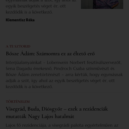
egyik beszélgetés véget ér, ott
kezdődik is a következő.
Klementisz Réka
A TE SZTORID
Bősze Ádám: Számomra ez az éltető erő
Interjúalanyainkat – Lobenwein Norbert fesztiválszervezőt,
Sena Dagadu énekesnő, Pindroch Csaba színművészt és
Bősze Ádám zenetörténészt – arra kértük, hogy egymásnak
adják a szót, így ahol az egyik beszélgetés véget ér, ott
kezdődik is a következő.
TÖRTÉNELEM
Visegrád, Buda, Diósgyőr – ezek a rezidenciák
mutatták Nagy Lajos hatalmát
Lajos fő rezidenciája, a visegrádi palota egyértelműen az