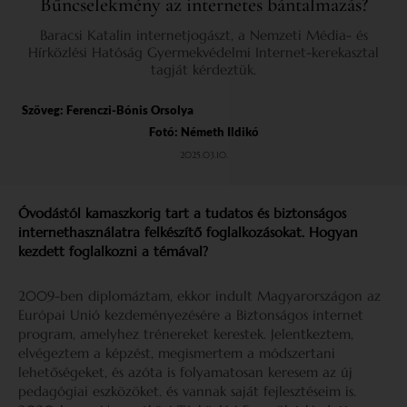
Bűncselekmény az internetes bántalmazás?
Baracsi Katalin internetjogászt, a Nemzeti Média- és
Hírközlési Hatóság Gyermekvédelmi Internet-kerekasztal
tagját kérdeztük.
Szöveg:
Ferenczi-Bónis Orsolya
Fotó: Németh Ildikó
2025.03.10.
Óvodástól kamaszkorig tart a tudatos és biztonságos
internethasználatra felkészítő foglalkozásokat. Hogyan
kezdett foglalkozni a témával?
2009-ben diplomáztam, ekkor indult Magyarországon az
Európai Unió kezdeményezésére a Biztonságos internet
program, amelyhez trénereket kerestek. Jelentkeztem,
elvégeztem a képzést, megismertem a módszertani
lehetőségeket, és azóta is folyamatosan keresem az új
pedagógiai eszközöket. és vannak saját fejlesztéseim is.