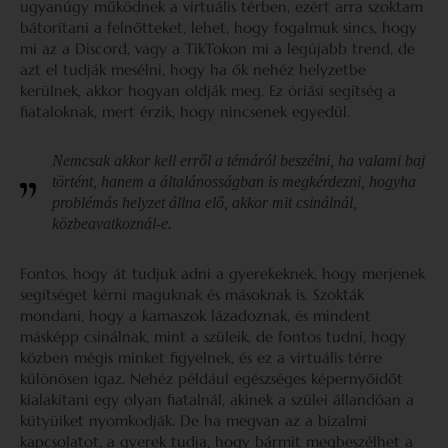
ugyanúgy működnek a virtuális térben, ezért arra szoktam
bátorítani a felnőtteket, lehet, hogy fogalmuk sincs, hogy
mi az a Discord, vagy a TikTokon mi a legújabb trend, de
azt el tudják mesélni, hogy ha ők nehéz helyzetbe
kerülnek, akkor hogyan oldják meg. Ez óriási segítség a
fiataloknak, mert érzik, hogy nincsenek egyedül.
Nemcsak akkor kell erről a témáról beszélni, ha valami baj
történt, hanem a általánosságban is megkérdezni, hogyha
problémás helyzet állna elő, akkor mit csinálnál,
közbeavatkoznál-e.
Fontos, hogy át tudjuk adni a gyerekeknek, hogy merjenek
segítséget kérni maguknak és másoknak is. Szokták
mondani, hogy a kamaszok lázadoznak, és mindent
másképp csinálnak, mint a szüleik, de fontos tudni, hogy
közben mégis minket figyelnek, és ez a virtuális térre
különösen igaz. Nehéz például egészséges képernyőidőt
kialakítani egy olyan fiatalnál, akinek a szülei állandóan a
kütyüiket nyomkodják. De ha megvan az a bizalmi
kapcsolatot, a gyerek tudja, hogy bármit megbeszélhet a