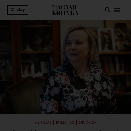
Webshop
|
|
113. SZÁM
BULLYING
HÍVÓSZÓ