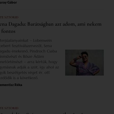
uray Gábor
 TE SZTORID
ena Dagadu: Barátságban azt adom, ami nekem
s fontos
nterjúalanyainkat – Lobenwein
orbert fesztiválszervezőt, Sena
agadu énekesnő, Pindroch Csaba
zínművészt és Bősze Ádám
enetörténészt – arra kértük, hogy
gymásnak adják a szót, így ahol az
gyik beszélgetés véget ér, ott
ezdődik is a következő.
lementisz Réka
 TE SZTORID