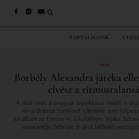
TARTALMAINK
A HEL
FILM
Borbély Alexandra játéka elle
elvész a ritmustalans
A már csak a magyar aspektusai miatt is izg
és a drámai történet ellenére sem képes
kiváltani az Emma és a halálfejes lepke. Szlov
nevezettje február 6-ától látható országs