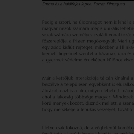
Emma és a halálfejes lepke. Forrás: Filmsquad
Pedig a sztori, ha újdonságot nem is kínál a
magyar nézők számára mégis unikális lehetne
sokak számára személyes családi vonatkozás 
főszereplője, a frissen megözvegyült Mari u
egy zsidó kisfiút rejteget, miközben a Hlin
kiemelt figyelmet szentel a házának, újra és 
a gyermek védelme érdekében különös viszony
Már a kettőjük interakciója tálcán kínálná a
beszélve a településen egyébként is eluralko
ábrázolja azt is a film, milyen lehetett más
ahol a lakosság többsége magyar. Mindezek
körülmények között, disznók mellett, a szénáb
hogy mérsékelje a lebukás veszélyét, tovább f
Illetve csak fokozná, de a végtelenül komóto
feszültség a lassú jelenetek között, az arck