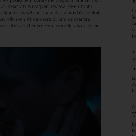
B
őt. Relatív friss magyar példával élve utóbbi
I
 teljesen más szituációban, de azonos történelmi
S
en, ellenben itt csak újra és újra az óránkra
Á
osszú játékidő ellenére sem nyernek igazi drámai
s
k
T
V
m
L
a
i
A
T
B
N