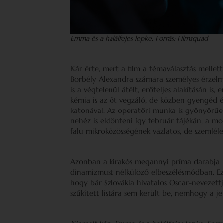
Emma és a halálfejes lepke. Forrás: Filmsquad
Kár érte, mert a film a témaválasztás mellett
Borbély Alexandra számára személyes érzelm
is a végtelenül átélt, erőteljes alakításán i
kémia is az őt vegzáló, de közben gyengéd é
katonával. Az operatőri munka is gyönyörűe
nehéz is eldönteni így február tájékán, a m
falu mikroközösségének vázlatos, de szemléle
Azonban a kirakós megannyi príma darabja m
dinamizmust nélkülöző elbeszélésmódban. Ez 
hogy bár Szlovákia hivatalos Oscar-nevezettj
szűkített listára sem került be, nemhogy a je