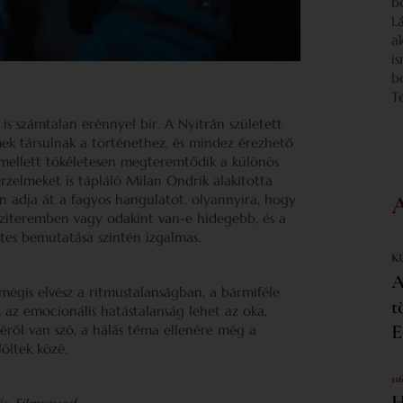
b
L
a
i
b
T
 is számtalan erénnyel bír. A Nyitrán született
ek társulnak a történethez, és mindez érezhető
s, emellett tökéletesen megteremtődik a különös
rzelmeket is tápláló Milan Ondrík alakította
n adja át a fagyos hangulatot, olyannyira, hogy
oziteremben vagy odakint van-e hidegebb, és a
tes bemutatása szintén izgalmas.
K
A
égis elvész a ritmustalanságban, a bármiféle
t
az emocionális hatástalanság lehet az oka,
E
éről van szó, a hálás téma ellenére még a
löltek közé.
11
H