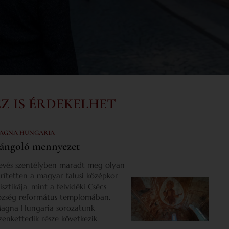
EZ IS ÉRDEKELHET
AGNA HUNGARIA
ángoló mennyezet
evés szentélyben maradt meg olyan
űrítetten a magyar falusi középkor
isztikája, mint a felvidéki Csécs
özség református templomában.
agna Hungaria sorozatunk
izenkettedik része következik.