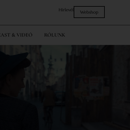
Hírlevél
Webshop
AST & VIDEÓ
RÓLUNK