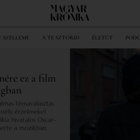
Y SZELLEME
A TE SZTORID
ÉLETÚT
PODC
nére ez a film
ágban
almas témaválasztás
 mély érzelmeket
ákia hivatalos Oscar-
zerte a mozikban.