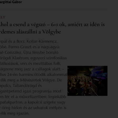
rgittai Gábor
ULT
hol a csend a végszó – 6+1 ok, amiért az idén is
rdemes alászállni a Völgybe
ispál és a Borz, Kollár-Klemencz,
óbé, Parno Graszt és a nagyágyú:
osé González. Újra fénybe boruló
örögdi Klastrom, egyszeri szimfonikus
lálkozások, vers és mezítlábas folk,
ilágzene meg jazz a csillagok alatt –
úlius 24-én harmincötödik alkalommal
yílik meg a Művészetek Völgye. De
apolcs, Taliándörögd és
igántpetend igazi programja most
em fér el a műsorfüzetben: leginkább
 patakparton, a kapolcsi szigete vagy
z öreg hídon és az udvarok mélyén is
yílik meg igazán.