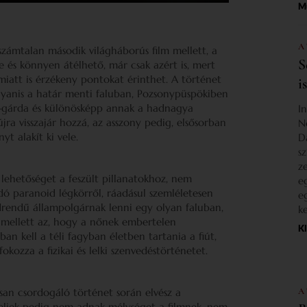
M
A
 számtalan második világháborús film mellett, a
S
 és könnyen átélhető, már csak azért is, mert
miatt is érzékeny pontokat érinthet. A történet
i
gyanis a határ menti faluban, Pozsonypüspökiben
ka-gárda és különösképp annak a hadnagya
I
újra visszajár hozzá, az asszony pedig, elsősorban
N
t alakít ki vele.
D
s
z
 lehetőséget a feszült pillanatokhoz, nem
e
dó paranoid légkörről, ráadásul szemléletesen
e
odrendű állampolgárnak lenni egy olyan faluban,
k
 mellett az, hogy a nőnek embertelen
K
an kell a téli fagyban életben tartania a fiút,
okozza a fizikai és lelki szenvedéstörténetet.
A
san csordogáló történet során elvész a
özeliek pedig nem adnak mélységet a filmnek, nem