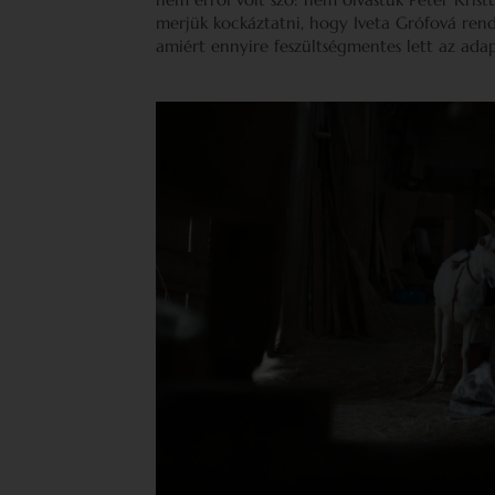
merjük kockáztatni, hogy Iveta Grófová ren
amiért ennyire feszültségmentes lett az adap