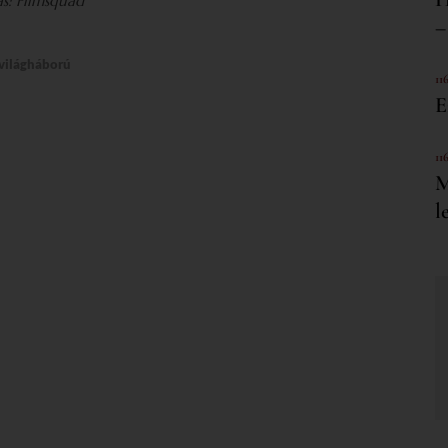
ás: Filmsquad
–
világháború
11
E
11
M
l