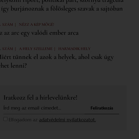
 így burjánoznak a fölösleges szavak a sajtóban
|
6. SZÁM
NÉZZ A KÉP MÖGÉ!
z az arc egy valódi ember arca
|
|
6. SZÁM
A HELY SZELLEME
HARMADIK HELY
iért tűnnek el azok a helyek, ahol csak úgy
ehet lenni?
Iratkozz fel a hírlevelünkre!
Feliratkozás
Elfogadom az
adatvédelmi nyilatkozatot.