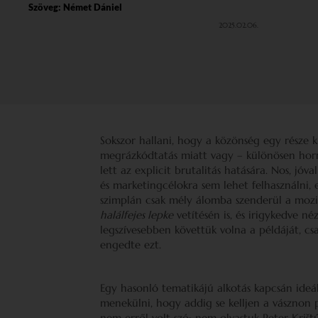
Szöveg:
Német Dániel
2025.02.06.
Sokszor hallani, hogy a közönség egy része ki
megrázkódtatás miatt vagy – különösen horro
lett az explicit brutalitás hatására. Nos, jóv
és marketingcélokra sem lehet felhasználni, 
szimplán csak mély álomba szenderül a mozi
halálfejes lepke
vetítésén is, és irigykedve né
legszívesebben követtük volna a példáját, cs
engedte ezt.
Egy hasonló tematikájú alkotás kapcsán ideál
menekülni, hogy addig se kelljen a vásznon 
nem erről volt szó: nem olvastuk Peter Kriš