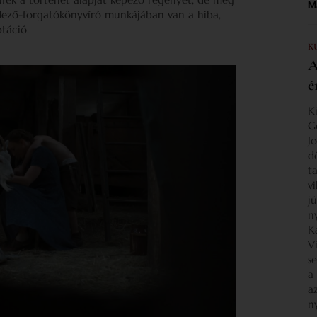
Ma
dező-forgatókönyvíró munkájában van a hiba,
táció.
K
A
é
K
G
J
d
ta
v
j
n
K
V
s
a
a
n