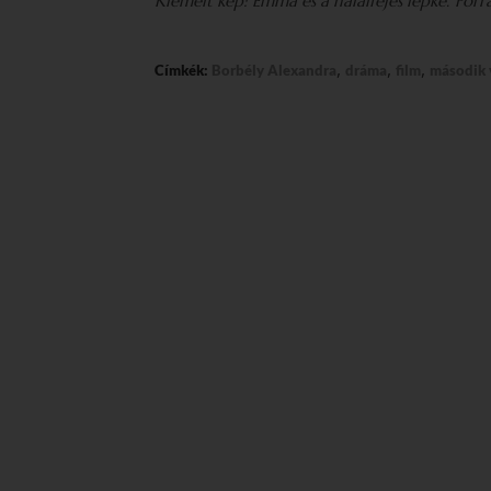
Kiemelt kép: Emma és a halálfejes lepke.
Forr
,
,
,
Címkék:
Borbély Alexandra
dráma
film
második 