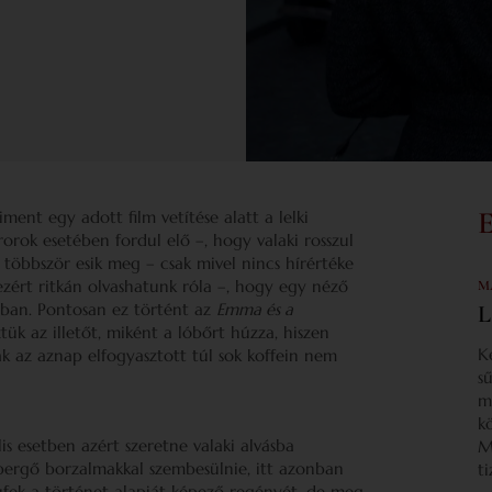
ment egy adott film vetítése alatt a lelki
rok esetében fordul elő –, hogy valaki rosszul
al többször esik meg – csak mivel nincs hírértéke
ezért ritkán olvashatunk róla –, hogy egy néző
M
ban. Pontosan ez történt az
Emma és a
L
ztük az illetőt, miként a lóbőrt húzza, hiszen
K
ak az aznap elfogyasztott túl sok koffein nem
s
m
k
is esetben azért szeretne valaki alvásba
M
pergő borzalmakkal szembesülnie, itt azonban
t
túfek a történet alapját képező regényét, de meg