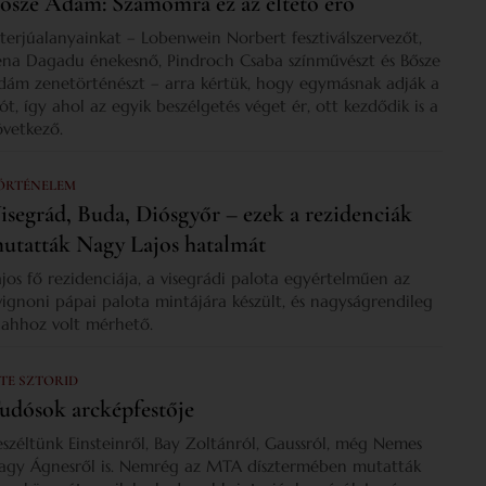
ősze Ádám: Számomra ez az éltető erő
nterjúalanyainkat – Lobenwein Norbert fesztiválszervezőt,
ena Dagadu énekesnő, Pindroch Csaba színművészt és Bősze
dám zenetörténészt – arra kértük, hogy egymásnak adják a
zót, így ahol az egyik beszélgetés véget ér, ott kezdődik is a
övetkező.
ÖRTÉNELEM
isegrád, Buda, Diósgyőr – ezek a rezidenciák
utatták Nagy Lajos hatalmát
ajos fő rezidenciája, a visegrádi palota egyértelműen az
vignoni pápai palota mintájára készült, és nagyságrendileg
s ahhoz volt mérhető.
 TE SZTORID
udósok arcképfestője
eszéltünk Einsteinről, Bay Zoltánról, Gaussról, még Nemes
agy Ágnesről is. Nemrég az MTA dísztermében mutatták