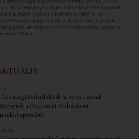
e a könyvét egyik legkedvesebb interjúalanyáról, Lovász
ászlóról. Az eseményen Szigeti Tamás készítette a képeket,
ki annak idején Simonyi Károlyhoz is elkísérte. Az
smeretterjesztő újságírás nagy alakjával, Staar Gyulával
eszélgettem, aki negyven éven át szerkesztette, vezette a
ermészet Világát.
AKTUÁLIS
ULT
 házassági évfordulónkra itthon leszek –
örténetek a Páva utcai Holokauszt
mlékközpontból
6. SZÁM
elyszíni riport, politikai párt, szörnyű tragédia