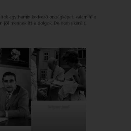
eltek egy hamis, kedvező országképet, valamiféle
en jól mennek itt a dolgok. De nem sikerült.
Wigner Jenő