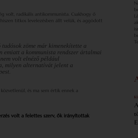
N
b
ég volt, radikális antikommunista. Csakhogy ő
L
hiszen titkos levelezésben állt velük, és aggódott
a
i
b
T
ó tudósok zöme már kimenekítette a
en emiatt a kommunista rendszer ártalmai
 nem volt elnéző például
 milyen alternatívát jelent a
pest.
közvetlenül, és ma sem értik ennek a
K
A
t
rzés volt a felettes szerv, ők irányítottak
E