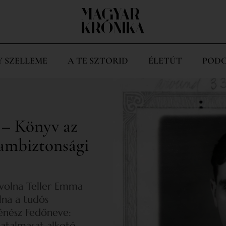
Y SZELLEME
A TE SZTORID
ÉLETÚT
PODC
 – Könyv az
ambiztonsági
 volna Teller Emma
lna a tudós
énész Fedőneve:
atalmasat alkotó