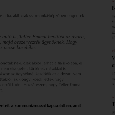
A
B
os a fia, akit csak szakmunkásképzőben engedtek
I
S
Á
s
e autó is, Teller Emmát bevitték az ávóra,
k
ák, majd beszervezték ügynöknek. Hogy
az öccse közelébe.
T
V
ndták neki, csak akkor járhat a fia iskolába, és
m
z nem elszigetelt történet, másokkal is
L
 sokszor az ügynöknél kezdődik az áldozat. Nem
a
tekről, akik öngyilkosok lettek, vagy
i
tos erről tudni. Hozzáteszem, hogy Teller Emma
t.
A
T
nézeteit a kommunizmussal kapcsolatban, amit
B