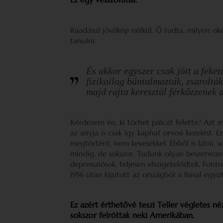
Ráadásul jövőkép nélkül. Ő tudta, milyen ok
tanulni.
És akkor egyszer csak jött a feket
fizikailag bántalmazták, zsarolt
majd rajta keresztül férkőzzenek 
Kérdezem én, ki törhet pálcát felette? Azt mo
az anyja is csak így kaphat orvosi kezelést. E
megtörtént, nem kevesekkel. Ebből is látni,
mindig, de sokszor. Tudunk olyan beszervezet
depressziósok, teljesen elszigetelődtek. Fon
1956 után kijutott az országból a fiával együt
Ez azért érthetővé teszi Teller végletes 
sokszor felróttak neki Amerikában.