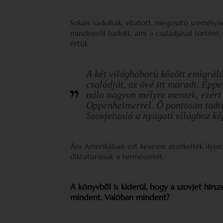
Sokan vádolták, vitatott, megosztó személyis
mindenről tudott, ami a családjával történt, 
értük.
A két világháború között emigrál
családját, az övé itt maradt. Épp
nála nagyon mélyre mentek, ezért
Oppenheimerrel. Ő pontosan tudta,
Szovjetunió a nyugati világhoz ké
Ám Amerikában ezt kevesen érzékelték ilyen 
diktatúrának a természetét.
A könyvből is kiderül, hogy a szovjet hírsze
mindent. Valóban mindent?