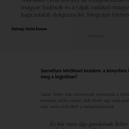
magyar tudósok és a rájuk vadászó magya
kapcsolatát dolgozza fel. Megrázó történ
Szöveg:
Hulej Emese
2024.04.04.
Személyes kérdéssel kezdem: a könyvben l
meg a legjobban?
Talán Teller Ede nővérének, Emmának a tört
jómódú zsidó család, akik élnek egy szép pol
már sorra érik őket a megaláztatások.
És bár most úgy gondolunk Teller 