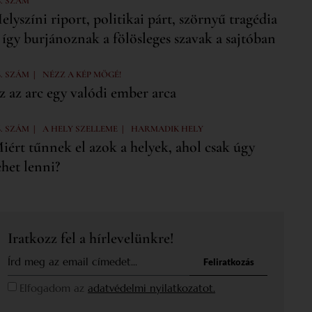
6. SZÁM
elyszíni riport, politikai párt, szörnyű tragédia
 így burjánoznak a fölösleges szavak a sajtóban
|
6. SZÁM
NÉZZ A KÉP MÖGÉ!
z az arc egy valódi ember arca
|
|
6. SZÁM
A HELY SZELLEME
HARMADIK HELY
iért tűnnek el azok a helyek, ahol csak úgy
ehet lenni?
Iratkozz fel a hírlevelünkre!
Feliratkozás
Elfogadom az
adatvédelmi nyilatkozatot.