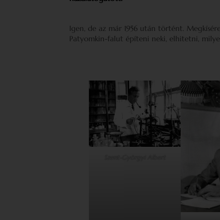
Igen, de az már 1956 után történt. Megkísér
Patyomkin-falut építeni neki, elhitetni, mily
Szent-Györgyi Albert