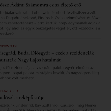
ősze Ádám: Számomra ez az éltető erő
nterjúalanyainkat – Lobenwein Norbert fesztiválszervezőt,
ena Dagadu énekesnő, Pindroch Csaba színművészt és Bősze
dám zenetörténészt – arra kértük, hogy egymásnak adják a
zót, így ahol az egyik beszélgetés véget ér, ott kezdődik is a
övetkező.
ÖRTÉNELEM
isegrád, Buda, Diósgyőr – ezek a rezidenciák
utatták Nagy Lajos hatalmát
ajos fő rezidenciája, a visegrádi palota egyértelműen az
vignoni pápai palota mintájára készült, és nagyságrendileg
s ahhoz volt mérhető.
 TE SZTORID
udósok arcképfestője
eszéltünk Einsteinről, Bay Zoltánról, Gaussról, még Nemes
agy Ágnesről is. Nemrég az MTA dísztermében mutatták