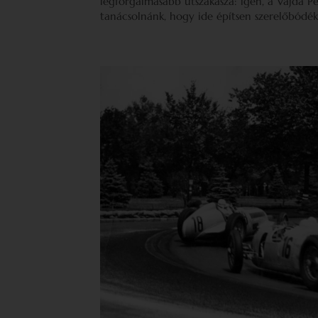
legforgalmasabb útszakasza: igen, a Vajda P
tanácsolnánk, hogy ide építsen szerelőbódék