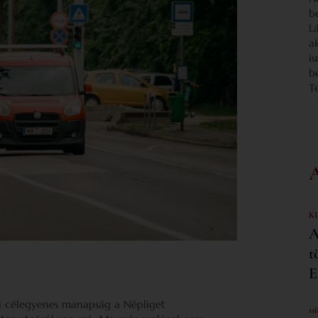
b
L
a
i
b
T
K
A
t
E
ri célegyenes manapság a Népliget
11