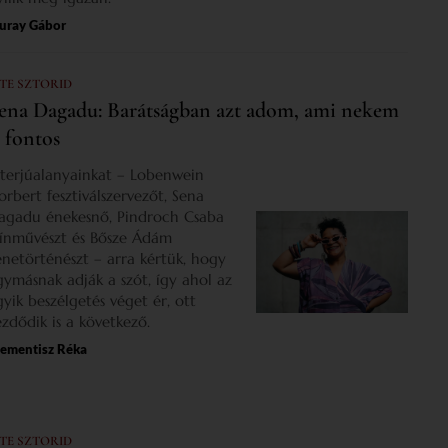
uray Gábor
 TE SZTORID
ena Dagadu: Barátságban azt adom, ami nekem
s fontos
nterjúalanyainkat – Lobenwein
orbert fesztiválszervezőt, Sena
agadu énekesnő, Pindroch Csaba
zínművészt és Bősze Ádám
enetörténészt – arra kértük, hogy
gymásnak adják a szót, így ahol az
gyik beszélgetés véget ér, ott
ezdődik is a következő.
lementisz Réka
 TE SZTORID