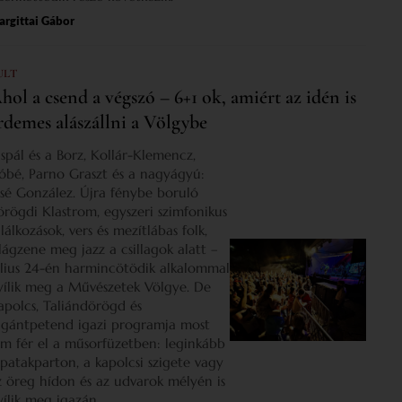
rgittai Gábor
ULT
hol a csend a végszó – 6+1 ok, amiért az idén is
rdemes alászállni a Völgybe
ispál és a Borz, Kollár-Klemencz,
óbé, Parno Graszt és a nagyágyú:
osé González. Újra fénybe boruló
örögdi Klastrom, egyszeri szimfonikus
lálkozások, vers és mezítlábas folk,
ilágzene meg jazz a csillagok alatt –
úlius 24-én harmincötödik alkalommal
yílik meg a Művészetek Völgye. De
apolcs, Taliándörögd és
igántpetend igazi programja most
em fér el a műsorfüzetben: leginkább
 patakparton, a kapolcsi szigete vagy
z öreg hídon és az udvarok mélyén is
yílik meg igazán.