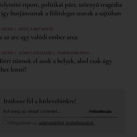
elyszíni riport, politikai párt, szörnyű tragédia
 így burjánoznak a fölösleges szavak a sajtóban
|
6. SZÁM
NÉZZ A KÉP MÖGÉ!
z az arc egy valódi ember arca
|
|
6. SZÁM
A HELY SZELLEME
HARMADIK HELY
iért tűnnek el azok a helyek, ahol csak úgy
ehet lenni?
Iratkozz fel a hírlevelünkre!
Feliratkozás
Elfogadom az
adatvédelmi nyilatkozatot.