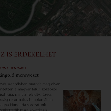
EZ IS ÉRDEKELHET
AGNA HUNGARIA
ángoló mennyezet
evés szentélyben maradt meg olyan
űrítetten a magyar falusi középkor
isztikája, mint a felvidéki Csécs
özség református templomában.
agna Hungaria sorozatunk
izenkettedik része következik.