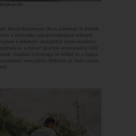
 Bundesarchiv
zólt: Bernd Rosemeyer (16-os számmal) és Rudolf
letve a Mercedes csúcstechnikájával érkezett
ésre is kihatott, sztárpilótái szinte korlátlan
a gyümölcse: a német gyártók versenyautói 300
ztak, ráadásul biztonsági öv nélkül. Ez a hajsza
huszonkilenc éves pilóta 1938-ban az Auto Union
etét.