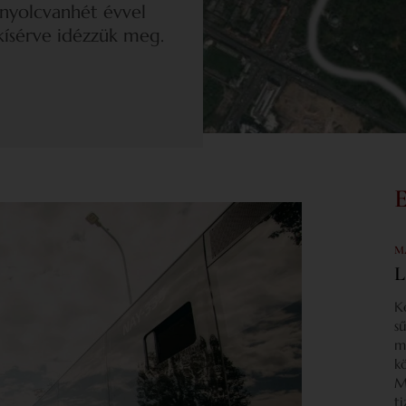
 nyolcvanhét évvel
kísérve idézzük meg.
M
L
K
s
m
k
M
t