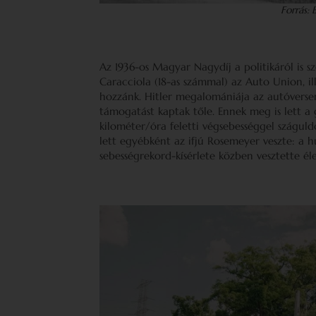
Forrás:
Az 1936-os Magyar Nagydíj a politikáról is s
Caracciola (18-as számmal) az Auto Union, il
hozzánk. Hitler megalomániája az autóversenyz
támogatást kaptak tőle. Ennek meg is lett 
kilométer/óra feletti végsebességgel száguldo
lett egyébként az ifjú Rosemeyer veszte: a 
sebességrekord-kísérlete közben vesztette él