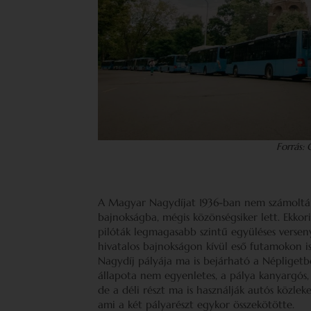
Forrás:
A Magyar Nagydíjat 1936-ban nem számolták
bajnokságba, mégis közönségsiker lett. Ekko
pilóták legmagasabb szintű együléses versen
hivatalos bajnokságon kívül eső futamokon i
Nagydíj pályája ma is bejárható a Népligetbe
állapota nem egyenletes, a pálya kanyargós,
de a déli részt ma is használják autós közlek
ami a két pályarészt egykor összekötötte.