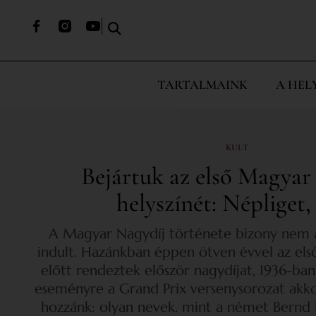
TARTALMAINK
A HEL
KULT
Bejártuk az első Magyar
helyszínét: Népliget,
A Magyar Nagydíj története bizony nem 
indult. Hazánkban éppen ötven évvel az el
előtt rendeztek először nagydíjat, 1936-ba
eseményre a Grand Prix versenysorozat akkor
hozzánk: olyan nevek, mint a német Bernd