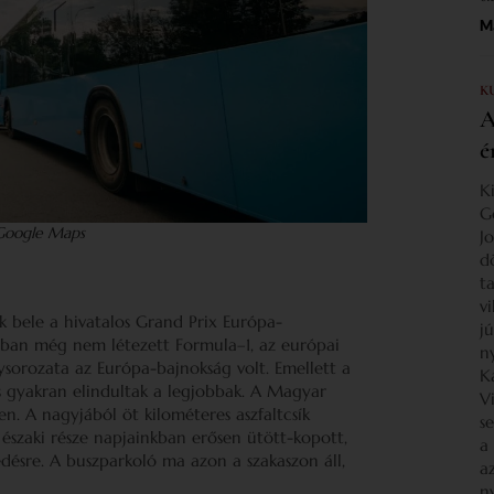
Ma
K
A
é
K
G
 Google Maps
J
d
ta
v
 bele a hivatalos Grand Prix Európa-
j
riban még nem létezett Formula–1, az európai
n
ysorozata az Európa-bajnokság volt. Emellett a
K
s gyakran elindultak a legjobbak. A Magyar
V
n. A nagyjából öt kilométeres aszfaltcsík
s
 északi része napjainkban erősen ütött-kopott,
a
edésre. A buszparkoló ma azon a szakaszon áll,
a
n