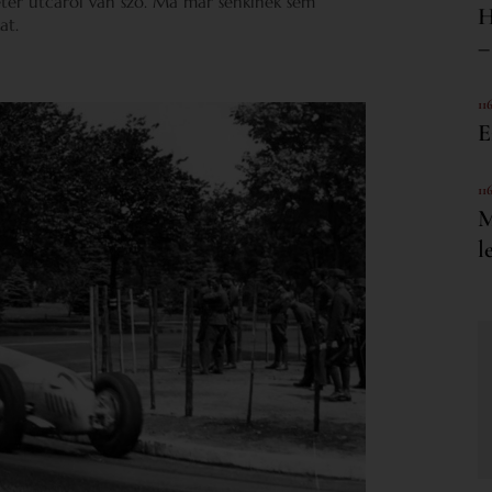
éter utcáról van szó. Ma már senkinek sem
H
at.
–
11
E
11
M
l