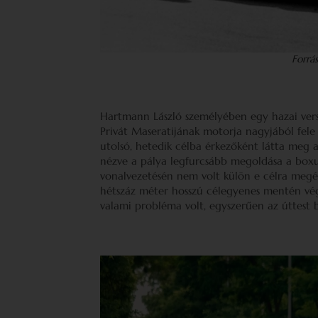
Forrá
Hartmann László személyében egy hazai versen
Privát Maseratijának motorja nagyjából fele
utolsó, hetedik célba érkezőként látta meg 
nézve a pálya legfurcsább megoldása a boxut
vonalvezetésén nem volt külön e célra megépí
hétszáz méter hosszú célegyenes mentén vége
valami probléma volt, egyszerűen az úttest 