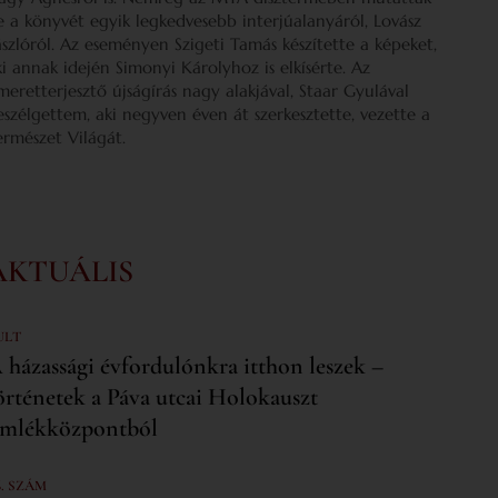
e a könyvét egyik legkedvesebb interjúalanyáról, Lovász
ászlóról. Az eseményen Szigeti Tamás készítette a képeket,
ki annak idején Simonyi Károlyhoz is elkísérte. Az
smeretterjesztő újságírás nagy alakjával, Staar Gyulával
eszélgettem, aki negyven éven át szerkesztette, vezette a
ermészet Világát.
AKTUÁLIS
ULT
 házassági évfordulónkra itthon leszek –
örténetek a Páva utcai Holokauszt
mlékközpontból
6. SZÁM