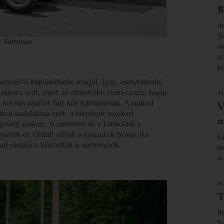
B
I
S
s: Fortepan
Á
s
k
yző is képviseltette magát, igaz, esélytelenül.
 akkora volt, mint az élmenőké, nem csoda, hogy
T
a kockás zászlót hat kör hátrányban. A mából
V
ca kialakítása volt: a Népliget egykori
m
tett szakasz. A szerelést és a tankolást a
zték el. Oldalt álltak a csapatok boxai, ha
L
bal oldalára húzódtak a versenyzők.
a
i
A
T
B
N