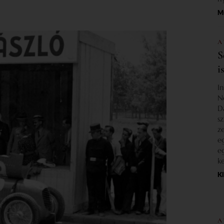
M
A
S
i
I
N
D
s
z
e
e
k
K
A