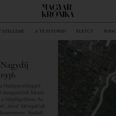
Y SZELLEME
A TE SZTORID
ÉLETÚT
PODC
 Nagydíj
 1936
a Hungaroringgel
ső mogyoródi futam
n a Népligetben. Az
i „ászai” látogattak
 Rosemeyer, Rudolf