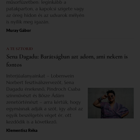
műsorfüzetben: leginkább a
patakparton, a kapolcsi szigete vagy
az öreg hídon és az udvarok mélyén
is nyílik meg igazán.
Muray Gábor
A TE SZTORID
Sena Dagadu: Barátságban azt adom, ami nekem is
fontos
Interjúalanyainkat – Lobenwein
Norbert fesztiválszervezőt, Sena
Dagadu énekesnő, Pindroch Csaba
színművészt és Bősze Ádám
zenetörténészt – arra kértük, hogy
egymásnak adják a szót, így ahol az
egyik beszélgetés véget ér, ott
kezdődik is a következő.
Klementisz Réka