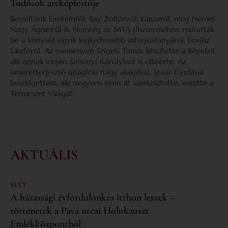
Tudósok arcképfestője
Beszéltünk Einsteinről, Bay Zoltánról, Gaussról, még Nemes
Nagy Ágnesről is. Nemrég az MTA dísztermében mutatták
be a könyvét egyik legkedvesebb interjúalanyáról, Lovász
Lászlóról. Az eseményen Szigeti Tamás készítette a képeket,
aki annak idején Simonyi Károlyhoz is elkísérte. Az
ismeretterjesztő újságírás nagy alakjával, Staar Gyulával
beszélgettem, aki negyven éven át szerkesztette, vezette a
Természet Világát.
AKTUÁLIS
KULT
A házassági évfordulónkra itthon leszek –
történetek a Páva utcai Holokauszt
Emlékközpontból