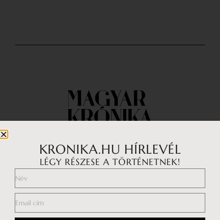
KRONIKA.HU HÍRLEVÉL
LÉGY RÉSZESE A TÖRTÉNETNEK!
Impresszum
Médiaajánlat
Általános Szerződési Feltételek