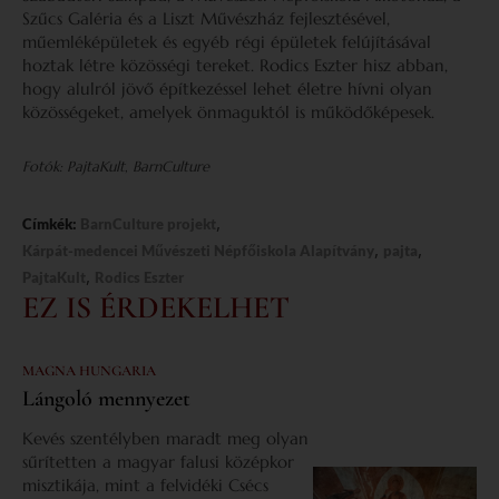
Szűcs Galéria és a Liszt Művészház fejlesztésével,
műemléképületek és egyéb régi épületek felújításával
hoztak létre közösségi tereket. Rodics Eszter hisz abban,
hogy alulról jövő építkezéssel lehet életre hívni olyan
közösségeket, amelyek önmaguktól is működőképesek.
Fotók: PajtaKult
,
BarnCulture
,
Címkék:
BarnCulture projekt
,
,
Kárpát-medencei Művészeti Népfőiskola Alapítvány
pajta
,
PajtaKult
Rodics Eszter
EZ IS ÉRDEKELHET
MAGNA HUNGARIA
Lángoló mennyezet
Kevés szentélyben maradt meg olyan
sűrítetten a magyar falusi középkor
misztikája, mint a felvidéki Csécs