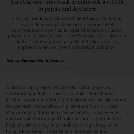
BarnCulture: művészek és építészek a csűrök
és pajták átalakításáért
A Kárpát-medencei Művészeti Népfőiskola Alapítvány
egy erdélyi és egy németországi szervezettel
együttműködve nyert az Európai Unió Kreatív Európa
pályázatán. A BarnCulture – Csűrök és pajták: a lakás és a
kultúra minőségi terei projektről Rodics Eszter, a
népfőiskola elnöke mesélt a PajtaKult stábjának.
Szöveg:
Ferenczi-Bónis Orsolya
2025.03.28.
A BarnCulture projekt átfogó célkitűzése, hogy régi
gazdasági épületek – csűrök és pajták – átalakításával
járuljon hozzá a minőségi épített környezet kialakításához
Európa vidéki térségeiben. A projektben három ország –
Magyarország, Románia és Németország – művészei és
építészei működnek együtt, mindhárom csapat feladata,
hogy átalakítson egy nagy istállóteret úgy, hogy az év
hideg időszakában is tartózkodni lehessen benne,