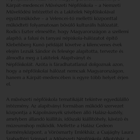
Kárpát-medencei Művészeti Népfőiskola – a Nemzeti
Művelődési Intézettel és a Lakitelek Népfőiskolával
együttműködve – a Velencei-tó melletti központtal
működteti folyamatosan bővülő kulturális hálózatát.
Rodics Eszter elmesélte, hogy Magyarországon a szellemi
alapító, a falusi és tanyasi népiskola-hálózatot építő
Klebelsberg Kunó példáját követve a kilencvenes évek
elején Lezsák Sándor és felesége alapította, tervezte és
álmodta meg a Lakitelek Alapítványt és
Népfőiskolát. Azóta is fáradhatatlanul dolgoznak azon,
hogy a népfőiskolai hálózat nemcsak Magyarországon,
hanem a Kárpát-medencében is egyre több helyet érjen
el.
A művészeti népfőiskola tematikáját tekintve egyedülálló
intézmény. Az alapítványi formában működő szervezet
központja a Kápolnásnyék szívében álló Halász-kastély,
amelyben állandó kiállítás, időszaki kiállítóhely, kávézó és
múzeumshop működik. Mellette a Halász Gedeon
Eseményközpont, a Vörösmarty Emlékház, a Csajághy Laura
Szabadtéri Színpad, a Művészeti Népfőiskola Alkotóház, a