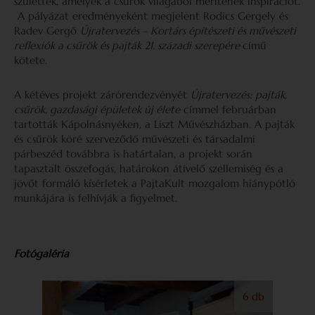
születtek, amelyek a csűrök világából merítenek inspirációt.
A pályázat eredményeként megjelent Rodics Gergely és
Radev Gergő
Újratervezés – Kortárs építészeti és művészeti
reflexiók a csűrök és pajták 21. századi szerepére
című
kötete.
A kétéves projekt zárórendezvényét
Újratervezés: pajták,
csűrök, gazdasági épületek új élete
címmel februárban
tartották Kápolnásnyéken, a Liszt Művészházban. A pajták
és csűrök köré szerveződő művészeti és társadalmi
párbeszéd továbbra is határtalan, a projekt során
tapasztalt összefogás, határokon átívelő szellemiség és a
jövőt formáló kísérletek a PajtaKult mozgalom hiánypótló
munkájára is felhívják a figyelmet.
Fotógaléria
6 db