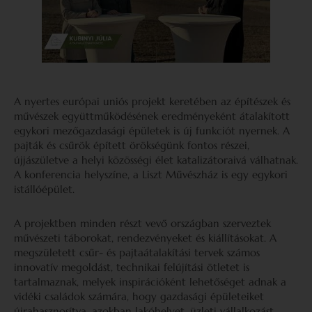
A nyertes európai uniós projekt keretében az építészek és
művészek együttműködésének eredményeként átalakított
egykori mezőgazdasági épületek is új funkciót nyernek. A
pajták és csűrök épített örökségünk fontos részei,
újjászületve a helyi közösségi élet katalizátoraivá válhatnak.
A konferencia helyszíne, a Liszt Művészház is egy egykori
istállóépület.
A projektben minden részt vevő országban szerveztek
művészeti táborokat, rendezvényeket és kiállításokat. A
megszületett csűr- és pajtaátalakítási tervek számos
innovatív megoldást, technikai felújítási ötletet is
tartalmaznak, melyek inspirációként lehetőséget adnak a
vidéki családok számára, hogy gazdasági épületeiket
újrahasznosítva, azokban lakóhelyet, üzleti vállalkozást