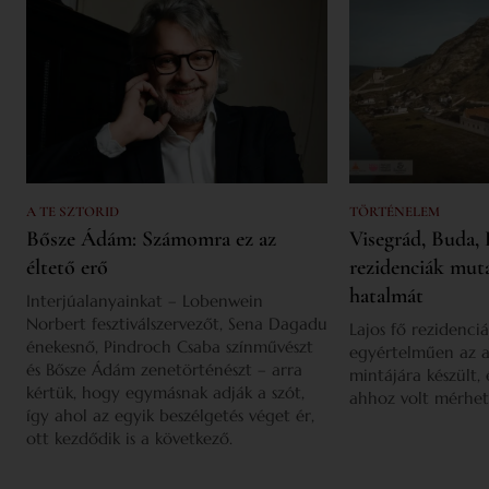
A TE SZTORID
TÖRTÉNELEM
Bősze Ádám: Számomra ez az
Visegrád, Buda, 
éltető erő
rezidenciák mut
hatalmát
Interjúalanyainkat – Lobenwein
Norbert fesztiválszervezőt, Sena Dagadu
Lajos fő rezidenciá
énekesnő, Pindroch Csaba színművészt
egyértelműen az a
és Bősze Ádám zenetörténészt – arra
mintájára készült,
kértük, hogy egymásnak adják a szót,
ahhoz volt mérhet
így ahol az egyik beszélgetés véget ér,
ott kezdődik is a következő.