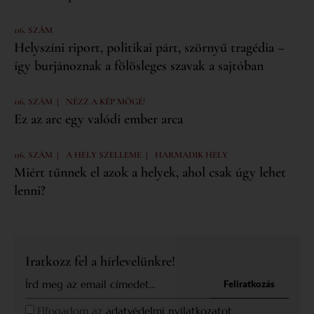
116. SZÁM
Helyszíni riport, politikai párt, szörnyű tragédia –
így burjánoznak a fölösleges szavak a sajtóban
|
116. SZÁM
NÉZZ A KÉP MÖGÉ!
Ez az arc egy valódi ember arca
|
|
116. SZÁM
A HELY SZELLEME
HARMADIK HELY
Miért tűnnek el azok a helyek, ahol csak úgy lehet
lenni?
Iratkozz fel a hírlevelünkre!
Feliratkozás
Elfogadom az
adatvédelmi nyilatkozatot.