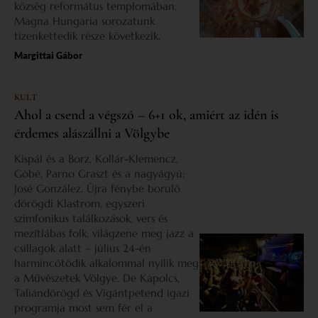
község református templomában.
Magna Hungaria sorozatunk
tizenkettedik része következik.
Margittai Gábor
KULT
Ahol a csend a végszó – 6+1 ok, amiért az idén is
érdemes alászállni a Völgybe
Kispál és a Borz, Kollár-Klemencz,
Góbé, Parno Graszt és a nagyágyú:
José González. Újra fénybe boruló
dörögdi Klastrom, egyszeri
szimfonikus találkozások, vers és
mezítlábas folk, világzene meg jazz a
csillagok alatt – július 24-én
harmincötödik alkalommal nyílik meg
a Művészetek Völgye. De Kapolcs,
Taliándörögd és Vigántpetend igazi
programja most sem fér el a