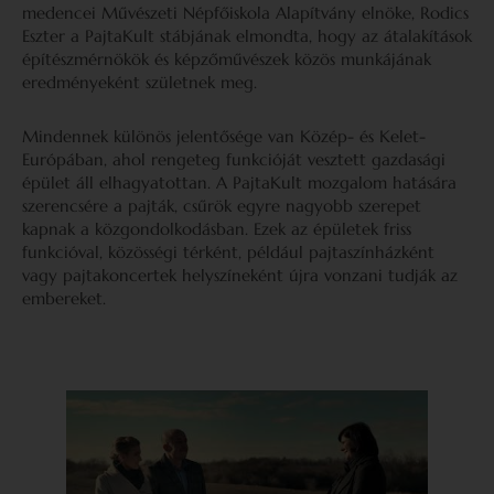
medencei Művészeti Népfőiskola Alapítvány elnöke, Rodics
Eszter a PajtaKult stábjának elmondta, hogy az átalakítások
építészmérnökök és képzőművészek közös munkájának
eredményeként születnek meg.
Mindennek különös jelentősége van Közép- és Kelet-
Európában, ahol rengeteg funkcióját vesztett gazdasági
épület áll elhagyatottan. A PajtaKult mozgalom hatására
szerencsére a pajták, csűrök egyre nagyobb szerepet
kapnak a közgondolkodásban. Ezek az épületek friss
funkcióval, közösségi térként, például pajtaszínházként
vagy pajtakoncertek helyszíneként újra vonzani tudják az
embereket.