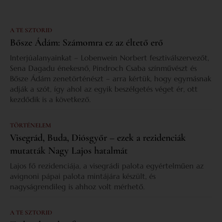
A TE SZTORID
Bősze Ádám: Számomra ez az éltető erő
Interjúalanyainkat – Lobenwein Norbert fesztiválszervezőt,
Sena Dagadu énekesnő, Pindroch Csaba színművészt és
Bősze Ádám zenetörténészt – arra kértük, hogy egymásnak
adják a szót, így ahol az egyik beszélgetés véget ér, ott
kezdődik is a következő.
TÖRTÉNELEM
Visegrád, Buda, Diósgyőr – ezek a rezidenciák
mutatták Nagy Lajos hatalmát
Lajos fő rezidenciája, a visegrádi palota egyértelműen az
avignoni pápai palota mintájára készült, és
nagyságrendileg is ahhoz volt mérhető.
A TE SZTORID