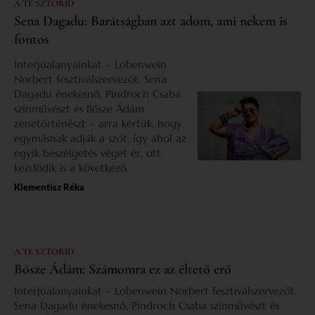
A TE SZTORID
Sena Dagadu: Barátságban azt adom, ami nekem is
fontos
Interjúalanyainkat – Lobenwein
Norbert fesztiválszervezőt, Sena
Dagadu énekesnő, Pindroch Csaba
színművészt és Bősze Ádám
zenetörténészt – arra kértük, hogy
egymásnak adják a szót, így ahol az
egyik beszélgetés véget ér, ott
kezdődik is a következő.
Klementisz Réka
A TE SZTORID
Bősze Ádám: Számomra ez az éltető erő
Interjúalanyainkat – Lobenwein Norbert fesztiválszervezőt,
Sena Dagadu énekesnő, Pindroch Csaba színművészt és