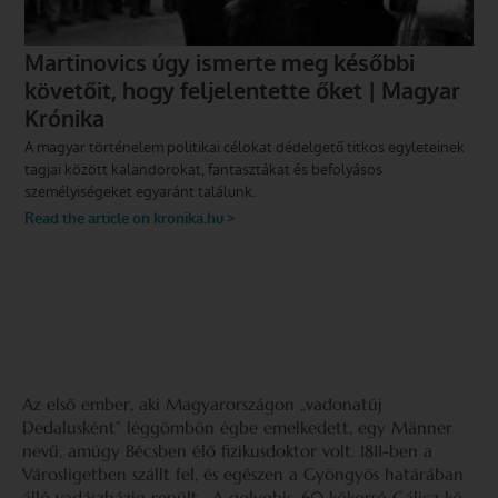
Az első ember, aki Magyarországon „vadonatúj
Dedalusként” léggömbön égbe emelkedett, egy Männer
nevű, amúgy Bécsben élő fizikusdoktor volt. 1811-ben a
Városligetben szállt fel, és egészen a Gyöngyös határában
álló vadászházig repült. „A golyobis, 60 kökorsó Gálicz kö