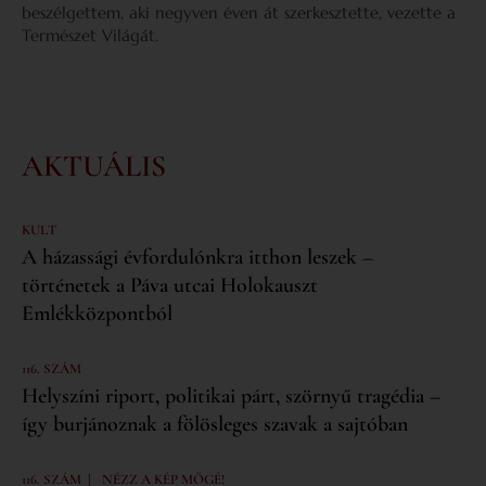
beszélgettem, aki negyven éven át szerkesztette, vezette a
Természet Világát.
AKTUÁLIS
KULT
A házassági évfordulónkra itthon leszek –
történetek a Páva utcai Holokauszt
Emlékközpontból
116. SZÁM
Helyszíni riport, politikai párt, szörnyű tragédia –
így burjánoznak a fölösleges szavak a sajtóban
|
116. SZÁM
NÉZZ A KÉP MÖGÉ!