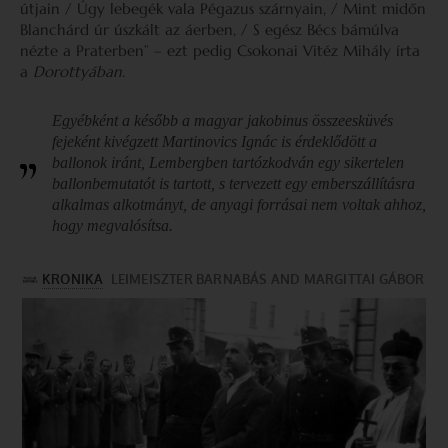
útjain / Úgy lebegék vala Pégazus szárnyain, / Mint midőn
Blanchárd úr úszkált az áerben, / S egész Bécs bámúlva
nézte a Praterben” – ezt pedig Csokonai Vitéz Mihály írta
a
Dorottyában.
Egyébként a később a magyar jakobinus összeesküvés
fejeként kivégzett Martinovics Ignác is érdeklődött a
ballonok iránt, Lembergben tartózkodván egy sikertelen
ballonbemutatót is tartott, s tervezett egy emberszállításra
alkalmas alkotmányt, de anyagi forrásai nem voltak ahhoz,
hogy megvalósítsa.