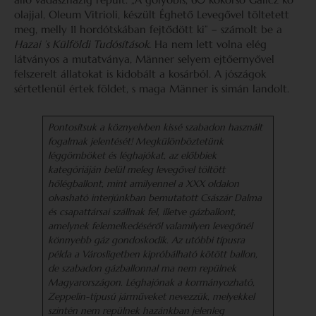
olajjal, Oleum Vitrioli, készült Éghető Levegővel töltetett
meg, melly 11 hordótskában fejtődött ki” – számolt be a
Hazai ’s Külföldi Tudósítások.
Ha nem lett volna elég
látványos a mutatványa, Männer selyem ejtőernyővel
felszerelt állatokat is kidobált a kosárból. A jószágok
sértetlenül értek földet, s maga Männer is simán landolt.
Pontosítsuk a köznyelvben kissé szabadon használt
fogalmak jelentését! Megkülönböztetünk
léggömböket és léghajókat, az előbbiek
kategóriáján belül meleg levegővel töltött
hőlégballont, mint amilyennel a XXX oldalon
olvasható interjúnkban bemutatott Császár Dalma
és csapattársai szállnak fel, illetve gázballont,
amelynek felemelkedéséről valamilyen levegőnél
könnyebb gáz gondoskodik. Az utóbbi típusra
példa a Városligetben kipróbálható kötött ballon,
de szabadon gázballonnal ma nem repülnek
Magyarországon. Léghajónak a kormányozható,
Zeppelin-típusú járműveket nevezzük, melyekkel
szintén nem repülnek hazánkban jelenleg