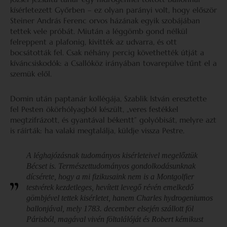
kísérletezett Győrben – ez olyan parányi volt, hogy először
Steiner András Ferenc orvos házának egyik szobájában
tettek vele próbát. Miután a léggömb gond nélkül
felreppent a plafonig, kivitték az udvarra, és ott
bocsátották fel. Csak néhány percig követhették útját a
kíváncsiskodók: a Csallóköz irányában tovarepülve tűnt el a
szemük elől.
Domin után paptanár kollégája, Szablik István eresztette
fel Pesten ökörhólyagból készült, „veres festékkel
megtzifrázott, és gyantával békentt” golyóbisát, melyre azt
is ráírták: ha valaki megtalálja, küldje vissza Pestre.
A léghajózásnak tudományos kisérleteivel megelőztük
Bécset is. Természettudományos gondolkodásunknak
dícsérete, hogy a mi fizikusaink nem is a Montgolfier
testvérek kezdetleges, hevített levegő révén emelkedő
gömbjével tettek kisérletet, hanem Charles hydrogeniumos
ballonjával, mely 1783. december elsején szállott föl
Párisból, magával vivén föltalálóját és Robert kémikust