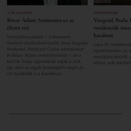
A TE SZTORID
TÖRTÉNELEM
Bősze Ádám: Számomra ez az
Visegrád, Buda, 
éltető erő
rezidenciák mut
hatalmát
Interjúalanyainkat – Lobenwein
Norbert fesztiválszervezőt, Sena Dagadu
Lajos fő rezidenciá
énekesnő, Pindroch Csaba színművészt
egyértelműen az a
és Bősze Ádám zenetörténészt – arra
mintájára készült,
kértük, hogy egymásnak adják a szót,
ahhoz volt mérhet
így ahol az egyik beszélgetés véget ér,
ott kezdődik is a következő.