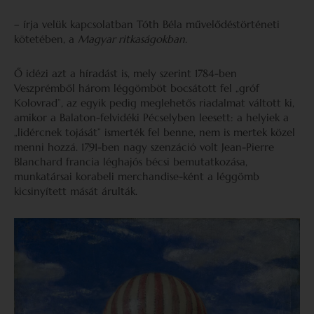
– írja velük kapcsolatban Tóth Béla művelődéstörténeti
kötetében, a
Magyar ritkaságokban.
Ő idézi azt a híradást is, mely szerint 1784-ben
Veszprémből három léggömböt bocsátott fel „gróf
Kolovrad”, az egyik pedig meglehetős riadalmat váltott ki,
amikor a Balaton-felvidéki Pécselyben leesett: a helyiek a
„lidércnek tojását” ismerték fel benne, nem is mertek közel
menni hozzá. 1791-ben nagy szenzáció volt Jean-Pierre
Blanchard francia léghajós bécsi bemutatkozása,
munkatársai korabeli merchandise-ként a léggömb
kicsinyített mását árulták.