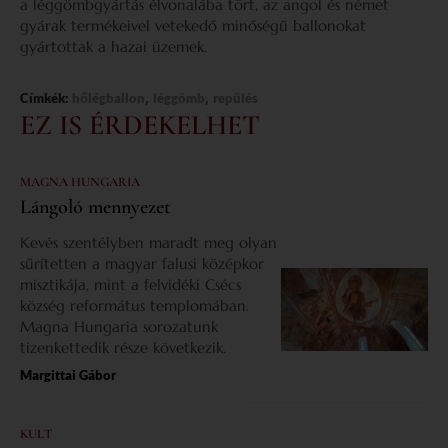
a léggömbgyártás élvonalába tört, az angol és német
gyárak termékeivel vetekedő minőségű ballonokat
gyártottak a hazai üzemek.
,
,
Címkék:
hőlégballon
léggömb
repülés
EZ IS ÉRDEKELHET
MAGNA HUNGARIA
Lángoló mennyezet
Kevés szentélyben maradt meg olyan
sűrítetten a magyar falusi középkor
misztikája, mint a felvidéki Csécs
község református templomában.
Magna Hungaria sorozatunk
tizenkettedik része következik.
Margittai Gábor
KULT