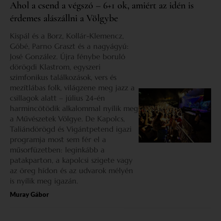
Ahol a csend a végszó – 6+1 ok, amiért az idén is
érdemes alászállni a Völgybe
Kispál és a Borz, Kollár-Klemencz,
Góbé, Parno Graszt és a nagyágyú:
José González. Újra fénybe boruló
dörögdi Klastrom, egyszeri
szimfonikus találkozások, vers és
mezítlábas folk, világzene meg jazz a
csillagok alatt – július 24-én
harmincötödik alkalommal nyílik meg
a Művészetek Völgye. De Kapolcs,
Taliándörögd és Vigántpetend igazi
programja most sem fér el a
műsorfüzetben: leginkább a
patakparton, a kapolcsi szigete vagy
az öreg hídon és az udvarok mélyén
is nyílik meg igazán.
Muray Gábor