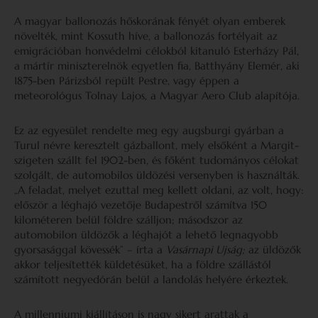
A magyar ballonozás hőskorának fényét olyan emberek
növelték, mint Kossuth híve, a ballonozás fortélyait az
emigrációban honvédelmi célokból kitanuló Esterházy Pál,
a mártír miniszterelnök egyetlen fia, Batthyány Elemér, aki
1875-ben Párizsból repült Pestre, vagy éppen a
meteorológus Tolnay Lajos, a Magyar Aero Club alapítója.
Ez az egyesület rendelte meg egy augsburgi gyárban a
Turul névre keresztelt gázballont, mely elsőként a Margit-
szigeten szállt fel 1902-ben, és főként tudományos célokat
szolgált, de automobilos üldözési versenyben is használták.
„A feladat, melyet ezuttal meg kellett oldani, az volt, hogy:
először a léghajó vezetője Budapestről számítva 150
kilométeren belül földre szálljon; másodszor az
automobilon üldözők a léghajót a lehető legnagyobb
gyorsasággal kövessék” – írta a
Vasárnapi Ujság;
az üldözők
akkor teljesítették küldetésüket, ha a földre szállástól
számított negyedórán belül a landolás helyére érkeztek.
A millenniumi kiállításon is nagy sikert arattak a