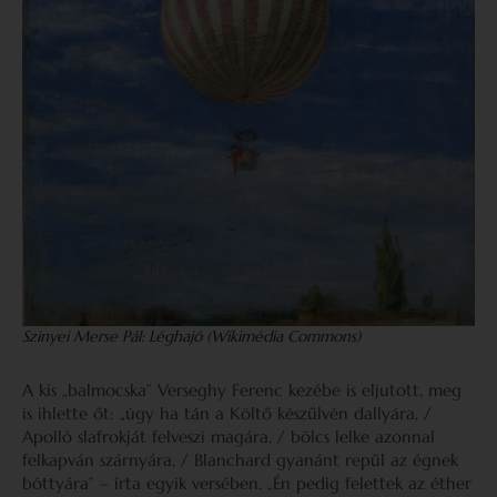
Szinyei Merse Pál: Léghajó (Wikimédia Commons)
A kis „balmocska” Verseghy Ferenc kezébe is eljutott, meg
is ihlette őt: „úgy ha tán a Költő készűlvén dallyára, /
Apolló slafrokját felveszi magára, / bölcs lelke azonnal
felkapván szárnyára, / Blanchard gyanánt repűl az égnek
bóttyára” – írta egyik versében. „Én pedig felettek az éther