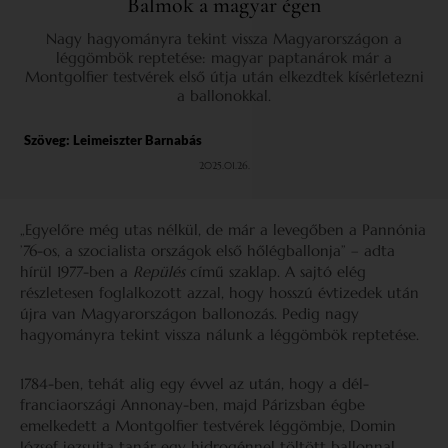
Balmok a magyar égen
Nagy hagyományra tekint vissza Magyarországon a
léggömbök reptetése: magyar paptanárok már a
Montgolfier testvérek első útja után elkezdtek kísérletezni
a ballonokkal.
Szöveg:
Leimeiszter Barnabás
2025.01.26.
„Egyelőre még utas nélkül, de már a levegőben a Pannónia
’76-os, a szocialista országok első hőlégballonja” – adta
hírül 1977-ben a
Repülés
című szaklap. A sajtó elég
részletesen foglalkozott azzal, hogy hosszú évtizedek után
újra van Magyarországon ballonozás. Pedig nagy
hagyományra tekint vissza nálunk a léggömbök reptetése.
1784-ben, tehát alig egy évvel az után, hogy a dél-
franciaországi Annonay-ben, majd Párizsban égbe
emelkedett a Montgolfier testvérek léggömbje, Domin
József jezsuita tanár egy hidrogénnel töltött ballonnal