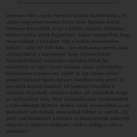
Lehmann Mór, a pesti Nemzeti Színház díszletfestője a 19.
század negyvenes éveiben Pestre hívta léghajós fivérét,
Lehmann Keresztélyt, hogy a színház mögötti botanikus
kertből indítsa útnak léggömbjét. Sokan összegyűltek, hogy
megcsodálják a felszállást. Míg a ballon összeszerelése
tartott – idézi fel Tóth Béla –, korabeli szokás szerint azzal
szórakoztatták a közönséget, hogy színesre festett
hártyából készült mulatságos figurákat fújtak fel,
eresztettek az égbe. Ennek nyomán aztán a pécselyihez
kísértetiesen hasonló eset zajlott le. Egy tipikus német
polgárt formázó figura egészen Mezőkövesdig jutott. A
kövesdiek kapával-kaszával, sőt puskával támadtak a
vetésben fennakadt, rémisztő alakra: azt gondolták, maga
az ördög jelent meg. Némi tanakodás után lepuffantották
a felfuvalkodott filisztert. Amikor aztán szembesültek azzal,
kivel-mivel volt dolguk, nem szóltak többet az esetről. „De
azért csak kitudódott a historia, és mező-kövesdi embertől
még ma se tanácsos tudakolni: »Volt-e ördög ez idén a
vetésben?«”