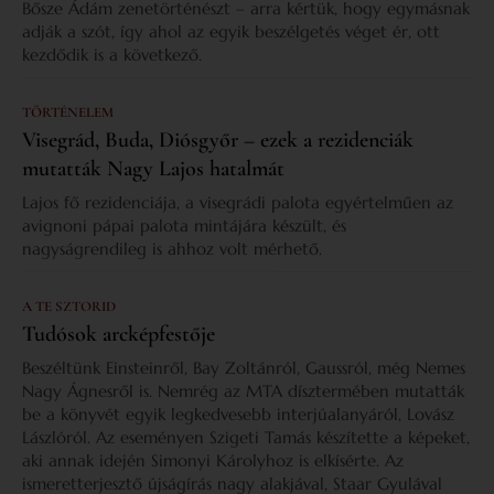
Bősze Ádám zenetörténészt – arra kértük, hogy egymásnak
adják a szót, így ahol az egyik beszélgetés véget ér, ott
kezdődik is a következő.
TÖRTÉNELEM
Visegrád, Buda, Diósgyőr – ezek a rezidenciák
mutatták Nagy Lajos hatalmát
Lajos fő rezidenciája, a visegrádi palota egyértelműen az
avignoni pápai palota mintájára készült, és
nagyságrendileg is ahhoz volt mérhető.
A TE SZTORID
Tudósok arcképfestője
Beszéltünk Einsteinről, Bay Zoltánról, Gaussról, még Nemes
Nagy Ágnesről is. Nemrég az MTA dísztermében mutatták
be a könyvét egyik legkedvesebb interjúalanyáról, Lovász
Lászlóról. Az eseményen Szigeti Tamás készítette a képeket,
aki annak idején Simonyi Károlyhoz is elkísérte. Az
ismeretterjesztő újságírás nagy alakjával, Staar Gyulával