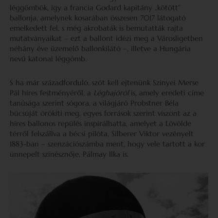
léggömbök, így a francia Godard kapitány „kötött”
ballonja, amelynek kosarában összesen 7017 látogató
emelkedett fel, s még akrobaták is bemutatták rajta
mutatványaikat – ezt a ballont idézi meg a Városligetben
néhány éve üzemelő ballonkilátó –, illetve a Hungária
nevű katonai léggömb.
S ha már századforduló, szót kell ejtenünk Szinyei Merse
Pál híres festményéről, a
Léghajóról
is, amely eredeti címe
tanúsága szerint sógora, a világjáró Probstner Béla
búcsúját örökíti meg, egyes források szerint viszont az a
híres ballonos repülés inspirálhatta, amelyet a Lövölde
térről felszállva a bécsi pilóta, Silberer Viktor vezényelt
1883-ban – szenzációszámba ment, hogy vele tartott a kor
ünnepelt színésznője, Pálmay Ilka is.