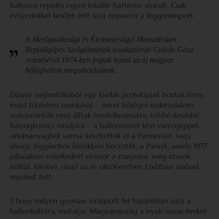
ballonos repülés egyre inkább háttérbe szorult. Csak
évtizedekkel később lett újra népszerű a léggömbsport.
A Mezőgazdasági és Élelmezésügyi Minisztérium
Repülőgépes Szolgálatának munkatársai Gulyás Géza
vezetésével 1974-ben fogtak hozzá az új magyar
hőlégballon megalkotásának.
Először nejlonfóliából egy kisebb prototípust hoztak létre,
majd többéves munkával – mivel bőséges szakirodalom,
szabásminták nem álltak rendelkezésükre, többé-kevésbé
hályogkovács módjára – a ballontestet kézi varrógéppel,
orkánanyagból varrva készítették el a Pannoniát, vagy
ahogy léggömbös körökben becézték, a Pannit, amely 1977
júliusában emelkedett először a magasba, még utasok
nélkül, kikötve, majd az év októberében Łódźban szabad
repülést tett.
S hogy milyen gyorsan virágzott fel hazánkban újra a
ballonkultúra, mutatja: Magyarország a nyolcvanas évekre