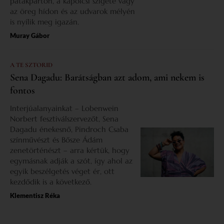
patakparton, a kapolcsi szigete vagy
az öreg hídon és az udvarok mélyén
is nyílik meg igazán.
Muray Gábor
A TE SZTORID
Sena Dagadu: Barátságban azt adom, ami nekem is
fontos
Interjúalanyainkat – Lobenwein
Norbert fesztiválszervezőt, Sena
Dagadu énekesnő, Pindroch Csaba
színművészt és Bősze Ádám
zenetörténészt – arra kértük, hogy
egymásnak adják a szót, így ahol az
egyik beszélgetés véget ér, ott
kezdődik is a következő.
Klementisz Réka