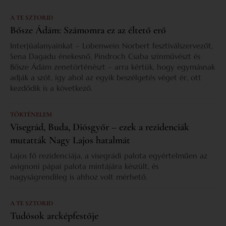
A TE SZTORID
Bősze Ádám: Számomra ez az éltető erő
Interjúalanyainkat – Lobenwein Norbert fesztiválszervezőt,
Sena Dagadu énekesnő, Pindroch Csaba színművészt és
Bősze Ádám zenetörténészt – arra kértük, hogy egymásnak
adják a szót, így ahol az egyik beszélgetés véget ér, ott
kezdődik is a következő.
TÖRTÉNELEM
Visegrád, Buda, Diósgyőr – ezek a rezidenciák
mutatták Nagy Lajos hatalmát
Lajos fő rezidenciája, a visegrádi palota egyértelműen az
avignoni pápai palota mintájára készült, és
nagyságrendileg is ahhoz volt mérhető.
A TE SZTORID
Tudósok arcképfestője