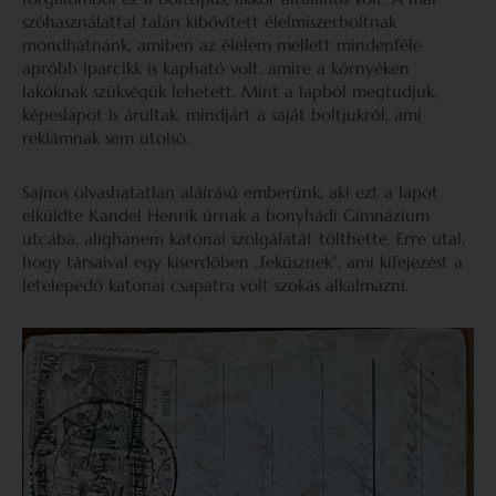
szóhasználattal talán kibővített élelmiszerboltnak
mondhatnánk, amiben az élelem mellett mindenféle
apróbb iparcikk is kapható volt, amire a környéken
lakóknak szükségük lehetett. Mint a lapból megtudjuk,
képeslapot is árultak, mindjárt a saját boltjukról, ami
reklámnak sem utolsó.
Sajnos olvashatatlan aláírású emberünk, aki ezt a lapot
elküldte Kandel Henrik úrnak a bonyhádi Gimnázium
utcába, alighanem katonai szolgálatát tölthette. Erre utal,
hogy társaival egy kiserdőben „feküsznek”, ami kifejezést a
letelepedő katonai csapatra volt szokás alkalmazni.