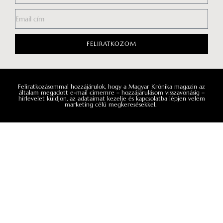
FELIRATKOZOM
Feliratkozásommal hozzájárulok, hogy a Magyar Krónika magazin az
általam megadott e-mail címemre – hozzájárulásom visszavonásig –
hírlevelet küldjön, az adataimat kezelje és kapcsolatba lépjen velem
marketing célú megkeresésekkel.
Impresszum
Médiaajánlat
Általános Szerződési Feltételek
Adatkezelési tájékoztató