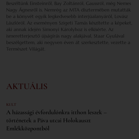
Beszéltünk Einsteinről, Bay Zoltánról, Gaussról, még Nemes
Nagy Ágnesről is. Nemrég az MTA dísztermében mutatták
be a könyvét egyik legkedvesebb interjúalanyáról, Lovász
Lászlóról. Az eseményen Szigeti Tamás készítette a képeket,
aki annak idején Simonyi Károlyhoz is elkísérte. Az
ismeretterjesztő újságírás nagy alakjával, Staar Gyulával
beszélgettem, aki negyven éven át szerkesztette, vezette a
Természet Világát.
AKTUÁLIS
KULT
A házassági évfordulónkra itthon leszek –
történetek a Páva utcai Holokauszt
Emlékközpontból