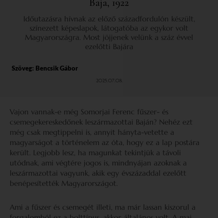
Baja, 1922
Időutazásra hívnak az előző századfordulón készült,
színezett képeslapok, látogatóba az egykor volt
Magyarországra. Most jöjjenek velünk a száz évvel
ezelőtti Bajára
Szöveg:
Bencsik Gábor
2025.07.08.
Vajon vannak-e még Somorjai Ferenc fűszer- és
csemegekereskedőnek leszármazottai Baján? Nehéz ezt
még csak megtippelni is, annyit hányta-vetette a
magyarságot a történelem az óta, hogy ez a lap postára
került. Legjobb lesz, ha magunkat tekintjük a távoli
utódnak, ami végtére jogos is, mindnyájan azoknak a
leszármazottai vagyunk, akik egy évszázaddal ezelőtt
benépesítették Magyarországot.
Ami a fűszer és csemegét illeti, ma már lassan kiszorul a
forgalomból ez a bolttípus, akkor általános volt. A mai