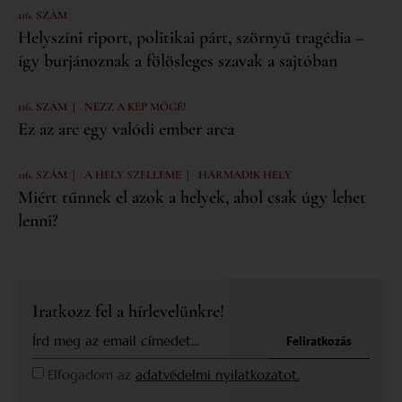
116. SZÁM
Helyszíni riport, politikai párt, szörnyű tragédia –
így burjánoznak a fölösleges szavak a sajtóban
|
116. SZÁM
NÉZZ A KÉP MÖGÉ!
Ez az arc egy valódi ember arca
|
|
116. SZÁM
A HELY SZELLEME
HARMADIK HELY
Miért tűnnek el azok a helyek, ahol csak úgy lehet
lenni?
Iratkozz fel a hírlevelünkre!
Feliratkozás
Elfogadom az
adatvédelmi nyilatkozatot.