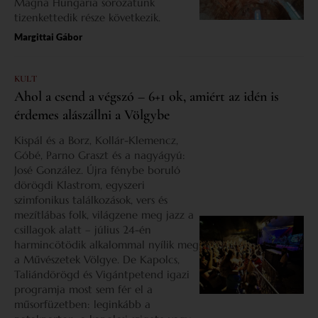
Magna Hungaria sorozatunk
tizenkettedik része következik.
Margittai Gábor
KULT
Ahol a csend a végszó – 6+1 ok, amiért az idén is
érdemes alászállni a Völgybe
Kispál és a Borz, Kollár-Klemencz,
Góbé, Parno Graszt és a nagyágyú:
José González. Újra fénybe boruló
dörögdi Klastrom, egyszeri
szimfonikus találkozások, vers és
mezítlábas folk, világzene meg jazz a
csillagok alatt – július 24-én
harmincötödik alkalommal nyílik meg
a Művészetek Völgye. De Kapolcs,
Taliándörögd és Vigántpetend igazi
programja most sem fér el a
műsorfüzetben: leginkább a