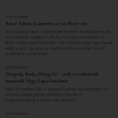
A TE SZTORID
Bősze Ádám: Számomra ez az éltető erő
Interjúalanyainkat – Lobenwein Norbert fesztiválszervezőt,
Sena Dagadu énekesnő, Pindroch Csaba színművészt és
Bősze Ádám zenetörténészt – arra kértük, hogy egymásnak
adják a szót, így ahol az egyik beszélgetés véget ér, ott
kezdődik is a következő.
TÖRTÉNELEM
Visegrád, Buda, Diósgyőr – ezek a rezidenciák
mutatták Nagy Lajos hatalmát
Lajos fő rezidenciája, a visegrádi palota egyértelműen az
avignoni pápai palota mintájára készült, és
nagyságrendileg is ahhoz volt mérhető.
A TE SZTORID