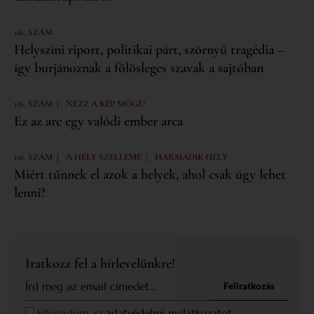
116. SZÁM
Helyszíni riport, politikai párt, szörnyű tragédia –
így burjánoznak a fölösleges szavak a sajtóban
|
116. SZÁM
NÉZZ A KÉP MÖGÉ!
Ez az arc egy valódi ember arca
|
|
116. SZÁM
A HELY SZELLEME
HARMADIK HELY
Miért tűnnek el azok a helyek, ahol csak úgy lehet
lenni?
Iratkozz fel a hírlevelünkre!
Feliratkozás
Elfogadom az
adatvédelmi nyilatkozatot.