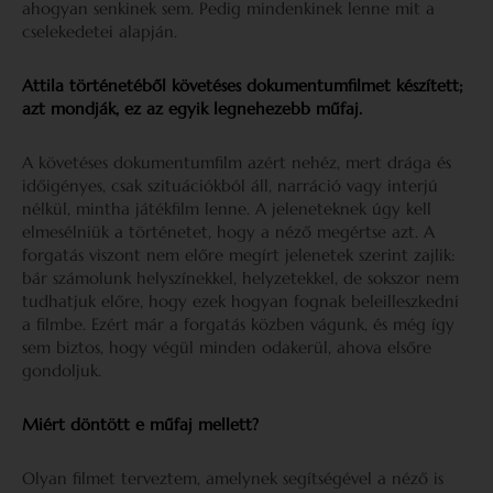
ahogyan senkinek sem. Pedig mindenkinek lenne mit a
cselekedetei alapján.
Attila történetéből követéses dokumentumfilmet készített;
azt mondják, ez az egyik legnehezebb műfaj.
A követéses dokumentumfilm azért nehéz, mert drága és
időigényes, csak szituációkból áll, narráció vagy interjú
nélkül, mintha játékfilm lenne. A jeleneteknek úgy kell
elmesélniük a történetet, hogy a néző megértse azt. A
forgatás viszont nem előre megírt jelenetek szerint zajlik:
bár számolunk helyszínekkel, helyzetekkel, de sokszor nem
tudhatjuk előre, hogy ezek hogyan fognak beleilleszkedni
a filmbe. Ezért már a forgatás közben vágunk, és még így
sem biztos, hogy végül minden odakerül, ahova elsőre
gondoljuk.
Miért döntött e műfaj mellett?
Olyan filmet terveztem, amelynek segítségével a néző is