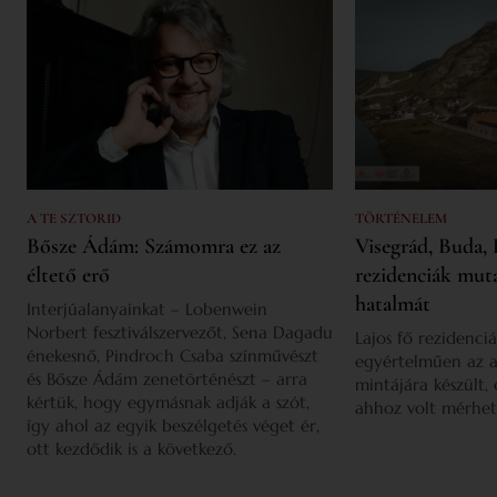
A TE SZTORID
TÖRTÉNELEM
Bősze Ádám: Számomra ez az
Visegrád, Buda, 
éltető erő
rezidenciák mut
hatalmát
Interjúalanyainkat – Lobenwein
Norbert fesztiválszervezőt, Sena Dagadu
Lajos fő rezidenciá
énekesnő, Pindroch Csaba színművészt
egyértelműen az a
és Bősze Ádám zenetörténészt – arra
mintájára készült,
kértük, hogy egymásnak adják a szót,
ahhoz volt mérhet
így ahol az egyik beszélgetés véget ér,
ott kezdődik is a következő.