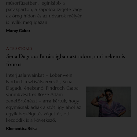
műsorfüzetben: leginkább a
patakparton, a kapolcsi szigete vagy
az öreg hídon és az udvarok mélyén
is nyílik meg igazán.
Muray Gábor
A TE SZTORID
Sena Dagadu: Barátságban azt adom, ami nekem is
fontos
Interjúalanyainkat – Lobenwein
Norbert fesztiválszervezőt, Sena
Dagadu énekesnő, Pindroch Csaba
színművészt és Bősze Ádám
zenetörténészt – arra kértük, hogy
egymásnak adják a szót, így ahol az
egyik beszélgetés véget ér, ott
kezdődik is a következő.
Klementisz Réka