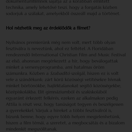
dokumentumfilmnek sajátja az a korábban említett
technika, amely lehetővé teszi, hogy a forgatás közben
sodorjuk a szálakat, amelyekből összeáll majd a történet.
Hol nézhetik meg az érdeklődők a filmet?
Nyilvános premierünk még nem volt, mert több olyan
fesztiválra is neveztünk, ahol ez feltétel. A Floridában
rendezendő International Christian Film and Music Festival
az első, ahonnan megérkezett a hír, hogy beválogattak
minket a versenyprogramba, ami hatalmas öröm
számunkra. Közben a
Szabadító
szolgál, hiszen ez is volt
vele a szándékunk: zárt körű közösségi vetítésekre hívnak
minket börtönökbe, hajléktalanokat segítő közösségekbe,
középiskolákba. Elit gimnáziumból és szakiskolából
egyaránt érkezett felkérés, ezeken az alkalmakon pedig
Attila is részt vesz, hogy tanúságot tegyen és beszélgessen
a gyerekekkel. Várjuk a híreket a többi fesztiválról is,
bízunk benne, hogy egyre több helyen megjelenhetünk,
hiszen a film témái, a szeretet, a megbocsátás és a bizalom
mindenkit megszólítanak.