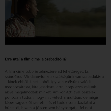
Erre utal a film címe, a Szabadító is?
A film címe több értelmezésre ad lehetőséget. Ez
szándékos. Mindannyiunknak szükségünk van szabadulásra
– kinek ebből, kinek abból. Így van esélyünk valódi
megbocsátásra, kiteljesedésre, arra, hogy azzá váljunk,
akivé megálmodtak minket. Amikor Attilával beszélek,
pontosan tudom, hogy mit vétett a múltban, de mégis
képes vagyok őt szeretni, és el tudok vonatkoztatni a
bűneitől, hiszen a Jóisten sem hánytorgatja fel neki –