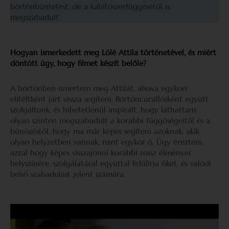
börtönbüntetést, de a kábítószerfüggésétől is
megszabadult.
Hogyan ismerkedett meg Lólé Attila történetével, és miért
döntött úgy, hogy filmet készít belőle?
A börtönben ismertem meg Attilát, ahova egykori
elítéltként járt vissza segíteni. Börtöncursillósként együtt
szolgáltunk, és hihetetlenül inspirált, hogy láthattam:
olyan szinten megszabadult a korábbi függőségeitől és a
bűnözéstől, hogy ma már képes segíteni azoknak, akik
olyan helyzetben vannak, mint egykor ő. Úgy éreztem,
azzal hogy képes visszajönni korábbi rossz élményei
helyszínére, szolgálatával egyúttal felülírja őket, és valódi
belső szabadulást jelent számára.