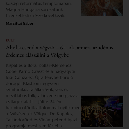
község református templomában.
Magna Hungaria sorozatunk
tizenkettedik része következik.
Margittai Gábor
KULT
Ahol a csend a végszó – 6+1 ok, amiért az idén is
érdemes alászállni a Völgybe
Kispál és a Borz, Kollár-Klemencz,
Góbé, Parno Graszt és a nagyágyú:
José González. Újra fénybe boruló
dörögdi Klastrom, egyszeri
szimfonikus találkozások, vers és
mezítlábas folk, világzene meg jazz a
csillagok alatt – július 24-én
harmincötödik alkalommal nyílik meg
a Művészetek Völgye. De Kapolcs,
Taliándörögd és Vigántpetend igazi
programja most sem fér el a