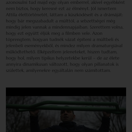
azonosulni tud majd egy olyan emberrel, akivel egyébként
nem biztos, hogy keresné ezt az élményt. Jól ismertem
Attila élettörténetét, láttam a küszködéseit és a drámáját:
hogy bár megszabadult a múlttól, a sebzettségei még
mindig jelen vannak a mindennapjaiban. Szerettem volna,
hogy ezt együtt éljük meg a filmben vele. Azon
töprengtem, hogyan tudnék vázat építeni a múltbeli és
jelenbeli eseményekből, és mindez milyen dramaturgiával
működtethető. Elképzeltem jeleneteket, hiszen tudtam,
hogy hol, milyen tipikus helyzetekbe kerül – de az élete
annyira dinamikusan változott, hogy olyan pillanatok is
születtek, amilyenekre egyáltalán nem számítottam.