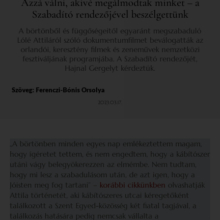
Azzá válni, akivé megálmodtak minket – a
Szabadító rendezőjével beszélgettünk
A börtönből és függőségeitől egyaránt megszabaduló
Lólé Attiláról szóló dokumentumfilmet beválogatták az
orlandói, keresztény filmek és zeneművek nemzetközi
fesztiváljának programjába. A Szabadító rendezőjét,
Hajnal Gergelyt kérdeztük.
Szöveg:
Ferenczi-Bónis Orsolya
2023.03.17.
„A börtönben minden egyes nap emlékeztettem magam,
hogy ígéretet tettem, és nem engedtem, hogy a kábítószer
utáni vágy belegyökerezzen az elmémbe. Nem tudtam,
hogy mi lesz a szabadulásom után, de azt igen, hogy a
Jóisten meg fog tartani” –
korábbi cikkünkben
olvashatják
Attila történetét, aki kábítószeres utcai kéregetőként
találkozott a Szent Egyed-közösség két fiatal tagjával, a
találkozás hatására pedig nemcsak vállalta a