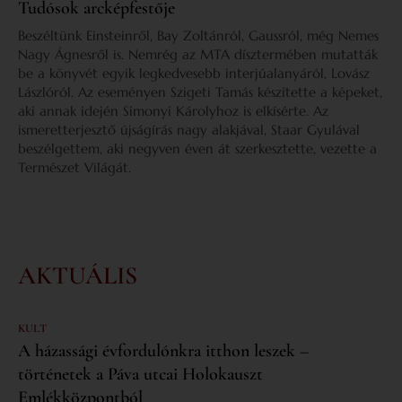
Tudósok arcképfestője
Beszéltünk Einsteinről, Bay Zoltánról, Gaussról, még Nemes
Nagy Ágnesről is. Nemrég az MTA dísztermében mutatták
be a könyvét egyik legkedvesebb interjúalanyáról, Lovász
Lászlóról. Az eseményen Szigeti Tamás készítette a képeket,
aki annak idején Simonyi Károlyhoz is elkísérte. Az
ismeretterjesztő újságírás nagy alakjával, Staar Gyulával
beszélgettem, aki negyven éven át szerkesztette, vezette a
Természet Világát.
AKTUÁLIS
KULT
A házassági évfordulónkra itthon leszek –
történetek a Páva utcai Holokauszt
Emlékközpontból