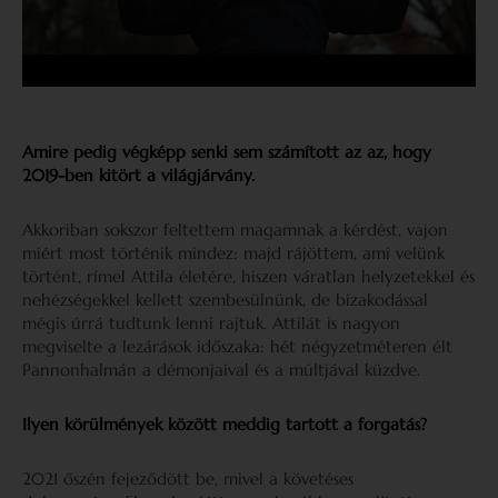
Amire pedig végképp senki sem számított az az, hogy
2019-ben kitört a világjárvány.
Akkoriban sokszor feltettem magamnak a kérdést, vajon
miért most történik mindez: majd rájöttem, ami velünk
történt, rímel Attila életére, hiszen váratlan helyzetekkel és
nehézségekkel kellett szembesülnünk, de bizakodással
mégis úrrá tudtunk lenni rajtuk. Attilát is nagyon
megviselte a lezárások időszaka: hét négyzetméteren élt
Pannonhalmán a démonjaival és a múltjával küzdve.
Ilyen körülmények között meddig tartott a forgatás?
2021 őszén fejeződött be, mivel a követéses