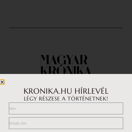
KRONIKA.HU HÍRLEVÉL
LÉGY RÉSZESE A TÖRTÉNETNEK!
Impresszum
Médiaajánlat
Általános Szerződési Feltételek