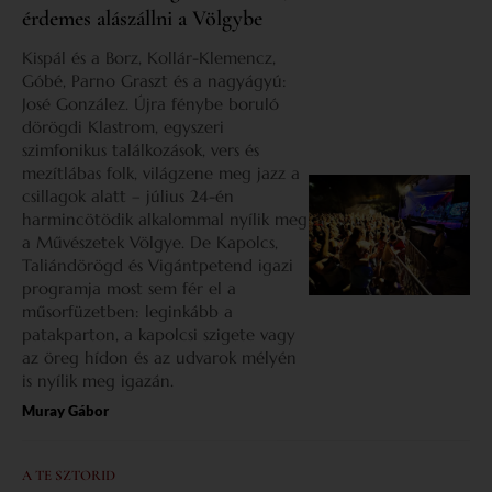
érdemes alászállni a Völgybe
Kispál és a Borz, Kollár-Klemencz,
Góbé, Parno Graszt és a nagyágyú:
José González. Újra fénybe boruló
dörögdi Klastrom, egyszeri
szimfonikus találkozások, vers és
mezítlábas folk, világzene meg jazz a
csillagok alatt – július 24-én
harmincötödik alkalommal nyílik meg
a Művészetek Völgye. De Kapolcs,
Taliándörögd és Vigántpetend igazi
programja most sem fér el a
műsorfüzetben: leginkább a
patakparton, a kapolcsi szigete vagy
az öreg hídon és az udvarok mélyén
is nyílik meg igazán.
Muray Gábor
A TE SZTORID