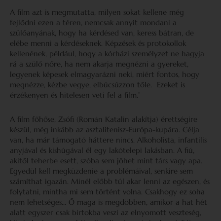
A film azt is megmutatta, milyen sokat kellene még
fejlődni ezen a téren, nemcsak annyit mondani a
szülőanyának, hogy ha kérdésed van, keress bátran, de
elébe menni a kérdéseknek. Képzések és protokollok
kellenének, például, hogy a kórházi személyzet ne hagyja
rá a szülő nőre, ha nem akarja megnézni a gyereket,
legyenek képesek elmagyarázni neki, miért fontos, hogy
megnézze, kézbe vegye, elbúcsúzzon tőle. Ezeket is
érzékenyen és hitelesen veti fel a film.”
A film főhőse, Zsófi (Román Katalin alakítja) érettségire
készül, még inkább az asztalitenisz-Európa-kupára. Célja
van, ha már támogató háttere nincs. Alkoholista, infantilis
anyjával és kishúgával él egy lakótelepi lakásban. A fiú,
akitől teherbe esett, szóba sem jöhet mint társ vagy apa.
Egyedül kell megküzdenie a problémáival, senkire sem
számíthat igazán. Minél előbb túl akar lenni az egészen, és
folytatni, mintha mi sem történt volna. Csakhogy ez soha
nem lehetséges… Ő maga is megdöbben, amikor a hat hét
alatt egyszer csak birtokba veszi az elnyomott veszteség,