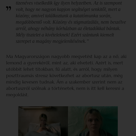
tizenéves viselkedik így ilyen helyzetben. Az is szempont
volt, hogy ne nagyon kapjon segítséget senkitől, mert a
közöny, amivel találkoztunk a kutatómunka során,
megdöbbentő volt. Közöny és stigmatizálás, nem beszélve
arról, ahogy néhány kórházban az életadókkal bántak.
Mély tisztelet a kivételeknek! Ezért szántunk kiemelt
szerepet a magány megjelenítésének.”
Ma Magyarországon nagyobb megvetést kap az a nő, aki
lemond a gyerekéről, mint az, aki elveteti. Azért is, mert
utóbbit lehet titokban, fű alatt, és arról, hogy milyen
poszttraumás stressz következhet az abortusz után, még
mindig kevesen tudnak. Ám a szakember szerint nem az
abortuszról szólnak a történetek, nem is itt kell keresni a
megoldást.