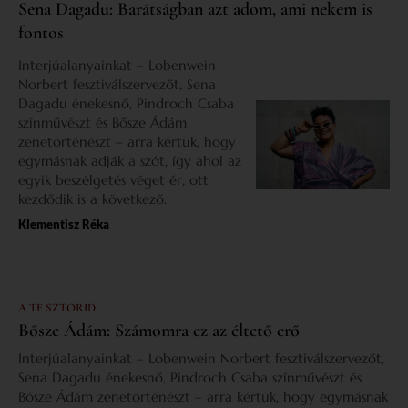
Sena Dagadu: Barátságban azt adom, ami nekem is
fontos
Interjúalanyainkat – Lobenwein
Norbert fesztiválszervezőt, Sena
Dagadu énekesnő, Pindroch Csaba
színművészt és Bősze Ádám
zenetörténészt – arra kértük, hogy
egymásnak adják a szót, így ahol az
egyik beszélgetés véget ér, ott
kezdődik is a következő.
Klementisz Réka
A TE SZTORID
Bősze Ádám: Számomra ez az éltető erő
Interjúalanyainkat – Lobenwein Norbert fesztiválszervezőt,
Sena Dagadu énekesnő, Pindroch Csaba színművészt és
Bősze Ádám zenetörténészt – arra kértük, hogy egymásnak