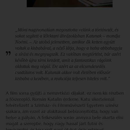
„Móni nagyvonalúan megosztotta velünk a történetét, és
sokat segített a lélektani ábrázolásban Katunak – mondja
Noémi. – Az utolsó jelenetben, amikor ők ketten együtt
voltak a kisbabával, a néző látja, hogy a baba abbahagyja
a sírást és megnyugszik. Ez valóban megtörtént, bár azért
később újra sírni kezdett, amit a fantasztikus vágóink
oldottak meg végül. De azért az az elcsendesedés
csodálatos volt. Katunak akkor volt életében először
kisbaba a kezében, a reakciója teljesen hiteles volt.”
A film sorra gyűjti a nemzetközi díjakat, ez nem kis részben
a főszereplő, Román Katalin érdeme. Katu sikertelenül
felvételizett a Színház- és Filmművészeti Egyetem színész
szakára, ám ezzel az alakítással bebizonyította, hogy van
helye a pályán. A felkészülés során annyira bele akarta élni
magát a szerepbe, hogy nagy hassal járt futni és
bevásárolni, és kész volt napi öt-hat órás edzéssel