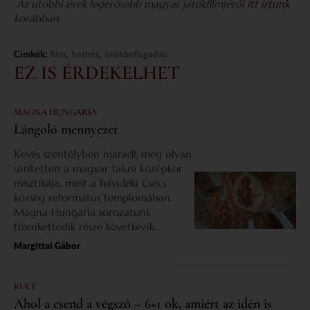
Az utóbbi évek legerősebb magyar játékfilmjéről
itt írtunk
korábban.
,
,
Címkék:
film
hathét
örökbefogadás
EZ IS ÉRDEKELHET
MAGNA HUNGARIA
Lángoló mennyezet
Kevés szentélyben maradt meg olyan
sűrítetten a magyar falusi középkor
misztikája, mint a felvidéki Csécs
község református templomában.
Magna Hungaria sorozatunk
tizenkettedik része következik.
Margittai Gábor
KULT
Ahol a csend a végszó – 6+1 ok, amiért az idén is