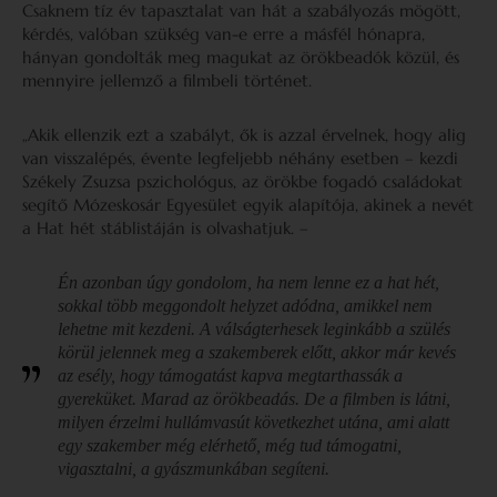
Csaknem tíz év tapasztalat van hát a szabályozás mögött,
kérdés, valóban szükség van-e erre a másfél hónapra,
hányan gondolták meg magukat az örökbeadók közül, és
mennyire jellemző a filmbeli történet.
„Akik ellenzik ezt a szabályt, ők is azzal érvelnek, hogy alig
van visszalépés, évente legfeljebb néhány esetben – kezdi
Székely Zsuzsa pszichológus, az örökbe fogadó családokat
segítő Mózeskosár Egyesület egyik alapítója, akinek a nevét
a Hat hét stáblistáján is olvashatjuk. –
Én azonban úgy gondolom, ha nem lenne ez a hat hét,
sokkal több meggondolt helyzet adódna, amikkel nem
lehetne mit kezdeni. A válságterhesek leginkább a szülés
körül jelennek meg a szakemberek előtt, akkor már kevés
az esély, hogy támogatást kapva megtarthassák a
gyereküket. Marad az örökbeadás. De a filmben is látni,
milyen érzelmi hullámvasút következhet utána, ami alatt
egy szakember még elérhető, még tud támogatni,
vigasztalni, a gyászmunkában segíteni.