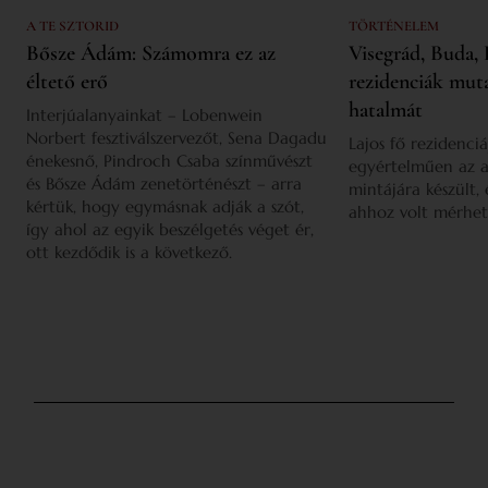
A TE SZTORID
TÖRTÉNELEM
Bősze Ádám: Számomra ez az
Visegrád, Buda, 
éltető erő
rezidenciák mut
hatalmát
Interjúalanyainkat – Lobenwein
Norbert fesztiválszervezőt, Sena Dagadu
Lajos fő rezidenciá
énekesnő, Pindroch Csaba színművészt
egyértelműen az a
és Bősze Ádám zenetörténészt – arra
mintájára készült,
kértük, hogy egymásnak adják a szót,
ahhoz volt mérhet
így ahol az egyik beszélgetés véget ér,
ott kezdődik is a következő.