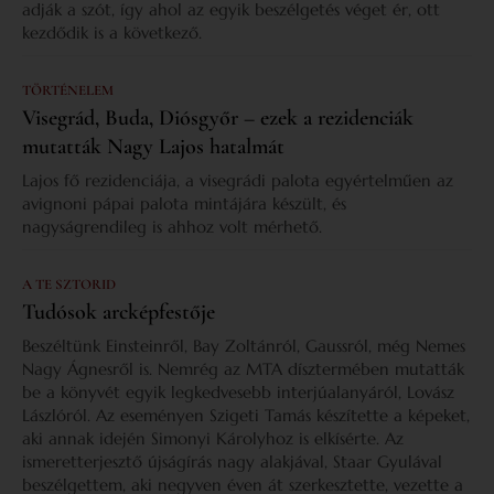
adják a szót, így ahol az egyik beszélgetés véget ér, ott
kezdődik is a következő.
TÖRTÉNELEM
Visegrád, Buda, Diósgyőr – ezek a rezidenciák
mutatták Nagy Lajos hatalmát
Lajos fő rezidenciája, a visegrádi palota egyértelműen az
avignoni pápai palota mintájára készült, és
nagyságrendileg is ahhoz volt mérhető.
A TE SZTORID
Tudósok arcképfestője
Beszéltünk Einsteinről, Bay Zoltánról, Gaussról, még Nemes
Nagy Ágnesről is. Nemrég az MTA dísztermében mutatták
be a könyvét egyik legkedvesebb interjúalanyáról, Lovász
Lászlóról. Az eseményen Szigeti Tamás készítette a képeket,
aki annak idején Simonyi Károlyhoz is elkísérte. Az
ismeretterjesztő újságírás nagy alakjával, Staar Gyulával
beszélgettem, aki negyven éven át szerkesztette, vezette a