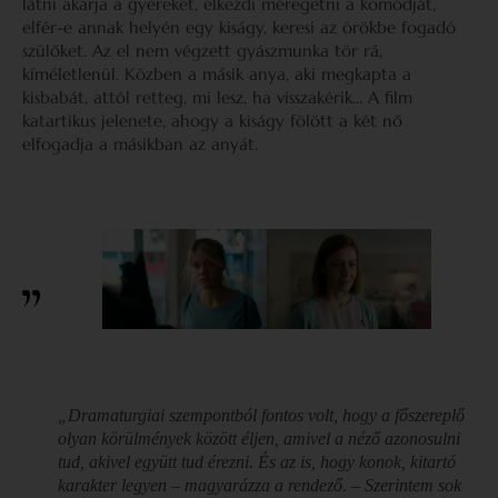
látni akarja a gyerekét, elkezdi méregetni a komódját,
elfér-e annak helyén egy kiságy, keresi az örökbe fogadó
szülőket. Az el nem végzett gyászmunka tör rá,
kíméletlenül. Közben a másik anya, aki megkapta a
kisbabát, attól retteg, mi lesz, ha visszakérik… A film
katartikus jelenete, ahogy a kiságy fölött a két nő
elfogadja a másikban az anyát.
„Dramaturgiai szempontból fontos volt, hogy a főszereplő
olyan körülmények között éljen, amivel a néző azonosulni
tud, akivel együtt tud érezni. És az is, hogy konok, kitartó
karakter legyen – magyarázza a rendező. – Szerintem sok