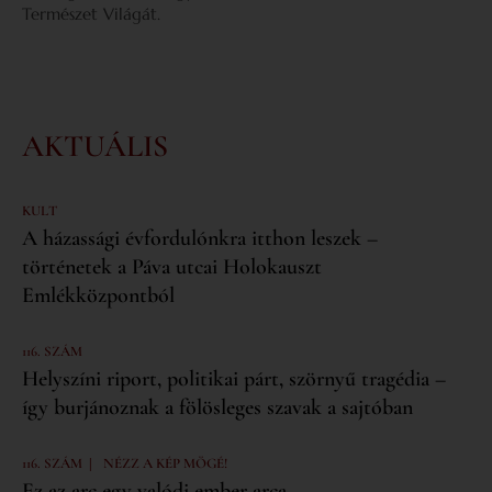
Természet Világát.
AKTUÁLIS
KULT
A házassági évfordulónkra itthon leszek –
történetek a Páva utcai Holokauszt
Emlékközpontból
116. SZÁM
Helyszíni riport, politikai párt, szörnyű tragédia –
így burjánoznak a fölösleges szavak a sajtóban
|
116. SZÁM
NÉZZ A KÉP MÖGÉ!
Ez az arc egy valódi ember arca