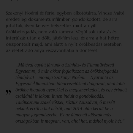
Szakonyi Noémi és férje, egyben alkotótársa, Vincze Máté
eredetileg dokumentumfilmben gondolkodott, de arra
jutottak, ilyen kényes helyzetbe, mint a nyílt
örökbefogadás, nem való kamera. Végül sok kutatás és
interjúzás után eldőlt: játékfilm lesz, és arra a hat hétre
összpontosít majd, ami alatt a nyílt örökbeadás esetében
az életet adó anya visszavonhatja a döntését.
„Mátéval együtt jártunk a Színház- és Filmművészeti
Egyetemre, ő már akkor foglalkozott az örökbefogadás
témájával – mondja Szakonyi Noémi. – Nyaranta az
Egyesült Államokban táborvezetőként dolgozott, ahol több
örökbe fogadott gyerekkel is megismerkedett, és egy érintett
családnál is lakott. Innen indult a gondolkodás.
Találkoztunk szakértőkkel, köztük Zsuzsával, ő mesélt
nekünk erről a hat hétről, ami 2014 után került be a
magyar jogrendszerbe. Ez az átmeneti időszak más
országokban is megvan, van, ahol hat, máshol nyolc hét.”