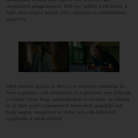
megtanulni pingpongozni. Lett egy sajátos Zsófi-járása, a
fejét előre szegve haladt előre, dühösen és rejtőzködően
egyszerre.
Mint minden igazán jó film, ez is rengeteg olvasattal bír.
Nem sugalmaz, csak megmutat, és legkevésbé sem ítélkezik.
A nézőre bízza, hogy gondolkodjon és érezzen. Az alkotók
és az őket segítő szakemberek kimondott szándéka volt,
hogy segítse megérteni az életet adó nők helyzetét.
Egyáltalán a másik embert.