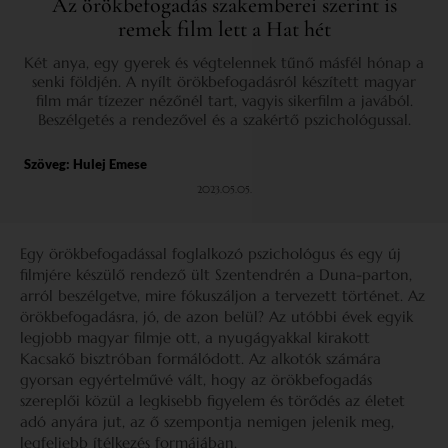
Az örökbefogadás szakemberei szerint is
remek film lett a Hat hét
Két anya, egy gyerek és végtelennek tűnő másfél hónap a
senki földjén. A nyílt örökbefogadásról készített magyar
film már tízezer nézőnél tart, vagyis sikerfilm a javából.
Beszélgetés a rendezővel és a szakértő pszichológussal.
Szöveg:
Hulej Emese
2023.05.05.
Egy örökbefogadással foglalkozó pszichológus és egy új
filmjére készülő rendező ült Szentendrén a Duna-parton,
arról beszélgetve, mire fókuszáljon a tervezett történet. Az
örökbefogadásra, jó, de azon belül? Az utóbbi évek egyik
legjobb magyar filmje ott, a nyugágyakkal kirakott
Kacsakő bisztróban formálódott. Az alkotók számára
gyorsan egyértelművé vált, hogy az örökbefogadás
szereplői közül a legkisebb figyelem és törődés az életet
adó anyára jut, az ő szempontja nemigen jelenik meg,
legfeljebb ítélkezés formájában.