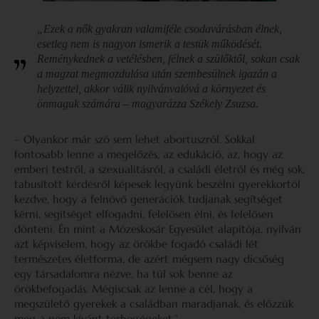
„Ezek a nők gyakran valamiféle csodavárásban élnek,
esetleg nem is nagyon ismerik a testük működését.
Reménykednek a vetélésben, félnek a szülőktől, sokan csak
a magzat megmozdulása után szembesülnek igazán a
helyzettel, akkor válik nyilvánvalóvá a környezet és
önmaguk számára – magyarázza Székely Zsuzsa.
– Olyankor már szó sem lehet abortuszról. Sokkal
fontosabb lenne a megelőzés, az edukáció, az, hogy az
emberi testről, a szexualitásról, a családi életről és még sok,
tabusított kérdésről képesek legyünk beszélni gyerekkortól
kezdve, hogy a felnövő generációk tudjanak segítséget
kérni, segítséget elfogadni, felelősen élni, és felelősen
dönteni. Én mint a Mózeskosár Egyesület alapítója, nyilván
azt képviselem, hogy az örökbe fogadó családi lét
természetes életforma, de azért mégsem nagy dicsőség
egy társadalomra nézve, ha túl sok benne az
örökbefogadás. Mégiscsak az lenne a cél, hogy a
megszülető gyerekek a családban maradjanak, és előzzük
meg a nem kívánt terhességeket.”