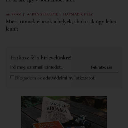
|
|
116. SZÁM
A HELY SZELLEME
HARMADIK HELY
Miért tűnnek el azok a helyek, ahol csak úgy lehet
lenni?
Iratkozz fel a hírlevelünkre!
Feliratkozás
Elfogadom az
adatvédelmi nyilatkozatot.