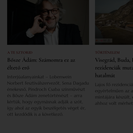
A TE SZTORID
TÖRTÉNELEM
Bősze Ádám: Számomra ez az
Visegrád, Buda, 
éltető erő
rezidenciák mut
hatalmát
Interjúalanyainkat – Lobenwein
Norbert fesztiválszervezőt, Sena Dagadu
Lajos fő rezidenciá
énekesnő, Pindroch Csaba színművészt
egyértelműen az a
és Bősze Ádám zenetörténészt – arra
mintájára készült,
kértük, hogy egymásnak adják a szót,
ahhoz volt mérhet
így ahol az egyik beszélgetés véget ér,
ott kezdődik is a következő.