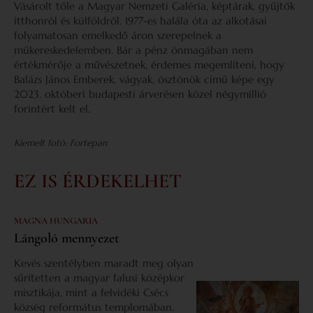
Vásárolt tőle a Magyar Nemzeti Galéria, képtárak, gyűjtők
itthonról és külföldről. 1977­-es halála óta az alkotásai
folyamatosan emelkedő áron szerepelnek a
műkereskedelemben. Bár a pénz önmagában nem
értékmérője a művészetnek, érdemes megemlíteni, hogy
Balázs János Emberek, vágyak, ösztönök című képe egy
2023. októberi budapesti árverésen közel négymillió
forintért kelt el.
Kiemelt fotó: Fortepan
EZ IS ÉRDEKELHET
MAGNA HUNGARIA
Lángoló mennyezet
Kevés szentélyben maradt meg olyan
sűrítetten a magyar falusi középkor
misztikája, mint a felvidéki Csécs
község református templomában.