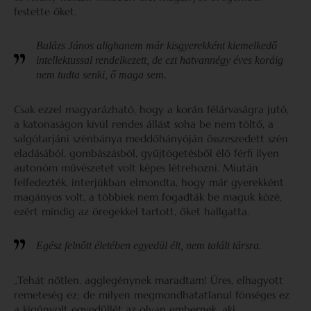
festette őket.
Balázs János alighanem már kisgyerekként kiemelkedő
intellektussal rendelkezett, de ezt hatvannégy éves koráig
nem tudta senki, ő maga sem.
Csak ezzel magyarázható, hogy a korán félárvaságra jutó,
a katonaságon kívül rendes állást soha be nem töltő, a
salgótarjáni szénbánya meddőhányóján összeszedett szén
eladásából, gombászásból, gyűjtögetésből élő férfi ilyen
autonóm művészetet volt képes létrehozni. Miután
felfedezték, interjúkban elmondta, hogy már gyerekként
magányos volt, a többiek nem fogadták be maguk közé,
ezért mindig az öregekkel tartott, őket hallgatta.
Egész felnőtt életében egyedül élt, nem talált társra.
„Tehát nőtlen, agglegénynek maradtam! Üres, elhagyott
remeteség ez; de milyen megmondhatatlanul fönséges ez
a kigúnyolt egyedüllét az olyan embernek, aki