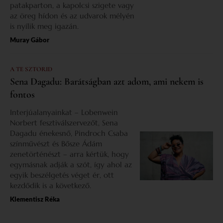
patakparton, a kapolcsi szigete vagy
az öreg hídon és az udvarok mélyén
is nyílik meg igazán.
Muray Gábor
A TE SZTORID
Sena Dagadu: Barátságban azt adom, ami nekem is
fontos
Interjúalanyainkat – Lobenwein
Norbert fesztiválszervezőt, Sena
Dagadu énekesnő, Pindroch Csaba
színművészt és Bősze Ádám
zenetörténészt – arra kértük, hogy
egymásnak adják a szót, így ahol az
egyik beszélgetés véget ér, ott
kezdődik is a következő.
Klementisz Réka