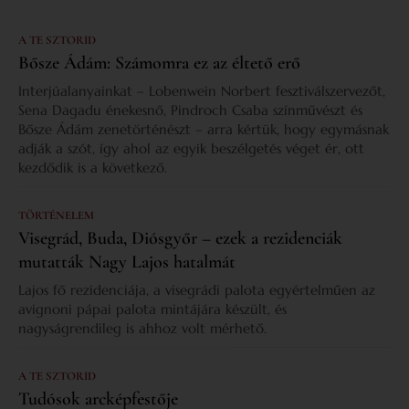
A TE SZTORID
Bősze Ádám: Számomra ez az éltető erő
Interjúalanyainkat – Lobenwein Norbert fesztiválszervezőt,
Sena Dagadu énekesnő, Pindroch Csaba színművészt és
Bősze Ádám zenetörténészt – arra kértük, hogy egymásnak
adják a szót, így ahol az egyik beszélgetés véget ér, ott
kezdődik is a következő.
TÖRTÉNELEM
Visegrád, Buda, Diósgyőr – ezek a rezidenciák
mutatták Nagy Lajos hatalmát
Lajos fő rezidenciája, a visegrádi palota egyértelműen az
avignoni pápai palota mintájára készült, és
nagyságrendileg is ahhoz volt mérhető.
A TE SZTORID
Tudósok arcképfestője