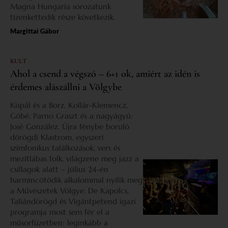
Magna Hungaria sorozatunk
tizenkettedik része következik.
Margittai Gábor
KULT
Ahol a csend a végszó – 6+1 ok, amiért az idén is
érdemes alászállni a Völgybe
Kispál és a Borz, Kollár-Klemencz,
Góbé, Parno Graszt és a nagyágyú:
José González. Újra fénybe boruló
dörögdi Klastrom, egyszeri
szimfonikus találkozások, vers és
mezítlábas folk, világzene meg jazz a
csillagok alatt – július 24-én
harmincötödik alkalommal nyílik meg
a Művészetek Völgye. De Kapolcs,
Taliándörögd és Vigántpetend igazi
programja most sem fér el a
műsorfüzetben: leginkább a