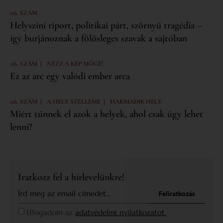
116. SZÁM
Helyszíni riport, politikai párt, szörnyű tragédia –
így burjánoznak a fölösleges szavak a sajtóban
|
116. SZÁM
NÉZZ A KÉP MÖGÉ!
Ez az arc egy valódi ember arca
|
|
116. SZÁM
A HELY SZELLEME
HARMADIK HELY
Miért tűnnek el azok a helyek, ahol csak úgy lehet
lenni?
Iratkozz fel a hírlevelünkre!
Feliratkozás
Elfogadom az
adatvédelmi nyilatkozatot.