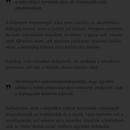
a való világot teremtette újra, de elvarázsoló erejű
látomásokban.
A festészet mesterségét soha nem tanulta, és akadémikus
felfogás szerint nem is tudott jól festeni. Mégsem szerette,
ha naiv művésznek mondták, és ebben is igaza volt, hiszen
amit kifejezni akart, azt egészen pontosan vászonra tudta
vinni, a képesség hiánya nem korlátozta benne.
Gazdag, erős színekkel dolgozott, de azoknak a színeknek
pontosan ott van a helyük, ahová letette őket.
Mesterségbeli autonómiájának példája, hogy egyetlen
színnel is tudott színgazdagságot teremteni, pedig erre csak
a legnagyobb mesterek képesek.
Felfedezése után a képekkel zsúfolt kunyhóját valósággal
megrohanták az érdeklődők és a vevők. Nem szerette ezt a
vendégjárást, ezt sokszor el is mondta, zavarták a festésben,
ami az élete utolsó nyolc évében egyedül érdekelte.