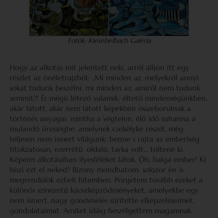
Fotók: Kiesebelbach Galéria
Hogy az alkotás mit jelentett neki, arról álljon itt egy
részlet az önéletrajzból: „Mi minden az, melyekről annyi
sokat tudunk beszélni, mi minden az, amiről nem tudunk
semmit?! És mégis létező valamik: éltető mindenségünkben,
akár látott, akár nem látott képekben összeborulnak a
történés anyagai: mintha a végtelen, élő idő suhanna a
mulandó ürességbe, amelynek csekélyke részét, még
teljesen nem ismert világunk: benne s rajta az emberiség
titokzatosan, ezerrétű, oldalú, tarka volt… töltené ki.
Képeim alkotásában ilyesféléket látok. Óh, balga ember! Ki
hiszi ezt el neked? Bizony mondhatom: sokszor én is
megrendülök ezbeli hitemben. Pörgetem tovább ezeket a
különös színezetű káoszképződményeket, amelyekbe egy
nem ismert, nagy gondviselés sűrítette elképzeléseimet,
gondolataimat. Amiket idáig beszélgettem magamnak