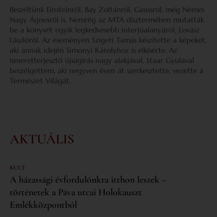
Beszéltünk Einsteinről, Bay Zoltánról, Gaussról, még Nemes
Nagy Ágnesről is. Nemrég az MTA dísztermében mutatták
be a könyvét egyik legkedvesebb interjúalanyáról, Lovász
Lászlóról. Az eseményen Szigeti Tamás készítette a képeket,
aki annak idején Simonyi Károlyhoz is elkísérte. Az
ismeretterjesztő újságírás nagy alakjával, Staar Gyulával
beszélgettem, aki negyven éven át szerkesztette, vezette a
Természet Világát.
AKTUÁLIS
KULT
A házassági évfordulónkra itthon leszek –
történetek a Páva utcai Holokauszt
Emlékközpontból