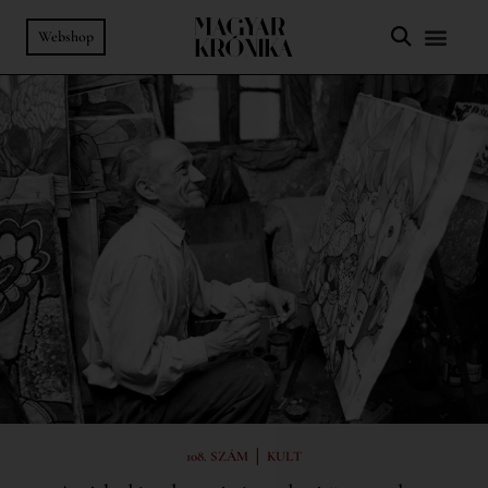
Webshop
|
108. SZÁM
KULT