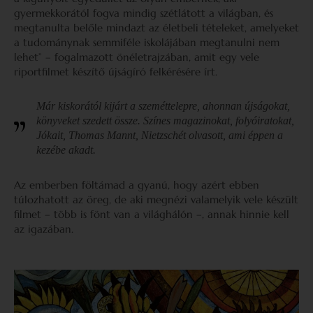
gyermekkorától fogva mindig szétlátott a világban, és
megtanulta belőle mindazt az életbeli tételeket, amelyeket
a tudománynak semmiféle iskolájában megtanulni nem
lehet” – fogalmazott önéletrajzában, amit egy vele
riportfilmet készítő újságíró felkérésére írt.
Már kiskorától kijárt a szeméttelepre, ahonnan újságokat,
könyveket szedett össze. Színes magazinokat, folyóiratokat,
Jókait, Thomas Mannt, Nietzschét olvasott, ami éppen a
kezébe akadt.
Az emberben föltámad a gyanú, hogy azért ebben
túlozhatott az öreg, de aki megnézi valamelyik vele készült
filmet – több is fönt van a világhálón –, annak hinnie kell
az igazában.