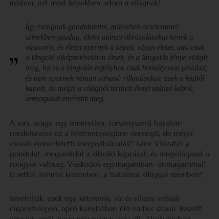
írásban, azt most képekben adom a világnak!
Így zsongnak gondolataim, miközben ecsetemmel
színekben gazdag, életet utánzó ábrázolásokat kenek a
vászonra, és életet nyernek a képek: olyan életet, ami csak
a lángoló elképzelésekben élnek, és a lángolás fénye világít
meg, ha ez a lángolás rejtélyben csak homályosan pislákol,
és nem nyernek némán suhanó villanásokat: ezek a légből
kapott, de mégis a világból termett életet utánzó képek,
önmagukat emésztik meg.
A sors, avagy egy ismeretlen, törvényszerű hatalom
rendelkezése ez a félelmetességben derengő, de mégis
csodás emberfeletti megnyilvánulás!? Lám! Visszatér a
gondolat, megszelídül a vibráló káprázat, és megvilágosul a
rongyos valóság. Viaskodok egymagamban: önmagammal!
Ecsettel, irónnal kezemben; a hatalmas világgal szemben!”
Ismételjük: ezek egy kételemis, víz és villany nélküli
cigánytelepen, apró kunyhóban élő ember szavai. Beszélt
egyszer arról, hogy míg prímás apja élt, Alsókubinban