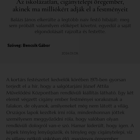
Az iskolázatlan, cigánytelepi öregember,
akinek ma milliókért adják el a festményeit
Balázs János elkerülte a legtöbb naiv festő hibáját: meg
sem próbált valamilyen előképet követni, egyedül a saját
elgondolásait rajzolta és festette.
Szöveg:
Bencsik Gábor
2024.01.08.
A kortárs festészetet kedvelők körében 1971-­ben gyorsan
terjedt el a hír, hogy a salgótarjáni József Attila
Művelődési Központban rendkívüli kiállítás látható. Egy két
elemit végzett cigány ember festményei sorakoznak a
falakon, de olyanok, amilyeneket még nem látott a világ.
Országos lapok kezdtek írni róla, mindenhonnan jöttek
személyesen meggyőződni róla, hogy valóban olyan
rendkívüli dologról van-­e szó. Hamar kiderült, hogy igen. A
képek tényleg lenyűgözők, és tényleg egy cigánytelepi, víz
és villany nélküli viskóban élő, magányos öregember