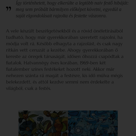
Így történhetett, hogy elkerülte a legtöbb naiv festő hibáját:
meg sem próbált bármilyen előképet követni, egyedül a
saját elgondolásait rajzolta és festette vászonra.
A vele készült beszélgetésekből és a rövid önéletírásából
tudható, hogy már gyerekkorában szeretett rajzolni, ha
módja volt rá. Később elhagyta a rajzolást, és csak nagy
ritkán vett ceruzát a kezébe. Ahogy gyerekkorában ő
kereste az öregek társaságát, idősen őhozzá csapódtak a
fiatalok. Hatvannégy éves korában, 1969-ben két
fiatalember színes festékeket hozott neki. Akkor már
nehezen szánta rá magát a festésre, kis idő múlva mégis
belekezdett, és attól kezdve semmi nem érdekelte a
világból, csak a festés.