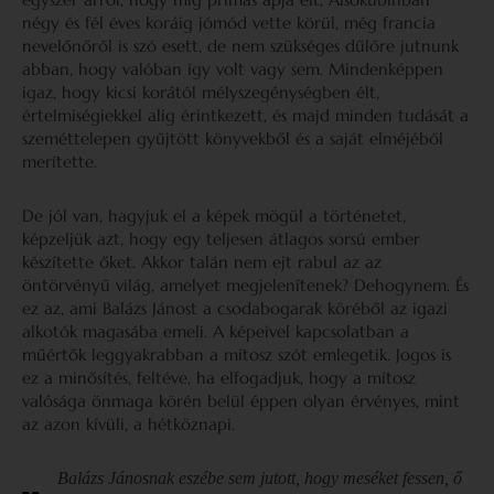
négy és fél éves koráig jómód vette körül, még francia
nevelőnőről is szó esett, de nem szükséges dűlőre jutnunk
abban, hogy valóban így volt vagy sem. Mindenképpen
igaz, hogy kicsi korától mélyszegénységben élt,
értelmiségiekkel alig érintkezett, és majd minden tudását a
szeméttelepen gyűjtött könyvekből és a saját elméjéből
merítette.
De jól van, hagyjuk el a képek mögül a történetet,
képzeljük azt, hogy egy teljesen átlagos sorsú ember
készítette őket. Akkor talán nem ejt rabul az az
öntörvényű világ, amelyet megjelenítenek? Dehogynem. És
ez az, ami Balázs Jánost a csodabogarak köréből az igazi
alkotók magasába emeli. A képeivel kapcsolatban a
műértők leggyakrabban a mítosz szót emlegetik. Jogos is
ez a minősítés, feltéve, ha elfogadjuk, hogy a mítosz
valósága önmaga körén belül éppen olyan érvényes, mint
az azon kívüli, a hétköznapi.
Balázs Jánosnak eszébe sem jutott, hogy meséket fessen, ő