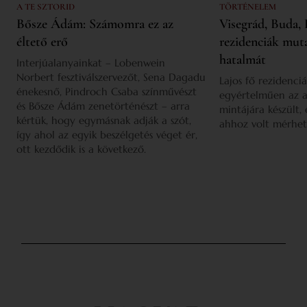
A TE SZTORID
TÖRTÉNELEM
Bősze Ádám: Számomra ez az
Visegrád, Buda, 
éltető erő
rezidenciák mut
hatalmát
Interjúalanyainkat – Lobenwein
Norbert fesztiválszervezőt, Sena Dagadu
Lajos fő rezidenciá
énekesnő, Pindroch Csaba színművészt
egyértelműen az a
és Bősze Ádám zenetörténészt – arra
mintájára készült,
kértük, hogy egymásnak adják a szót,
ahhoz volt mérhet
így ahol az egyik beszélgetés véget ér,
ott kezdődik is a következő.