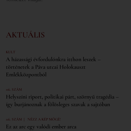
AKTUÁLIS
KULT
A házassági évfordulónkra itthon leszek –
történetek a Páva utcai Holokauszt
Emlékközpontból
116. SZÁM
Helyszíni riport, politikai párt, szörnyű tragédia –
így burjánoznak a fölösleges szavak a sajtóban
|
116. SZÁM
NÉZZ A KÉP MÖGÉ!
Ez az arc egy valódi ember arca