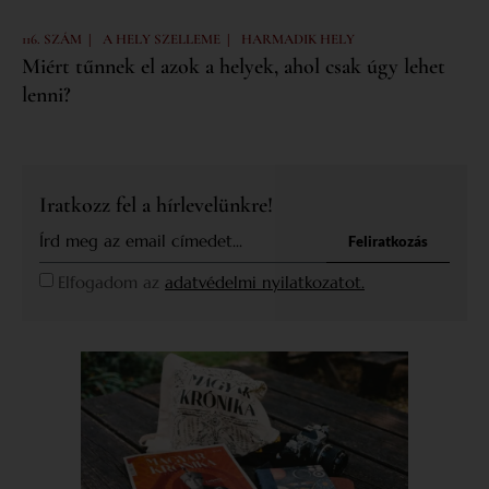
|
|
116. SZÁM
A HELY SZELLEME
HARMADIK HELY
Miért tűnnek el azok a helyek, ahol csak úgy lehet
lenni?
Iratkozz fel a hírlevelünkre!
Feliratkozás
Elfogadom az
adatvédelmi nyilatkozatot.