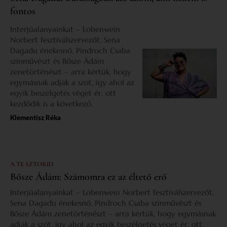
fontos
Interjúalanyainkat – Lobenwein
Norbert fesztiválszervezőt, Sena
Dagadu énekesnő, Pindroch Csaba
színművészt és Bősze Ádám
zenetörténészt – arra kértük, hogy
egymásnak adják a szót, így ahol az
egyik beszélgetés véget ér, ott
kezdődik is a következő.
Klementisz Réka
A TE SZTORID
Bősze Ádám: Számomra ez az éltető erő
Interjúalanyainkat – Lobenwein Norbert fesztiválszervezőt,
Sena Dagadu énekesnő, Pindroch Csaba színművészt és
Bősze Ádám zenetörténészt – arra kértük, hogy egymásnak
adják a szót, így ahol az egyik beszélgetés véget ér, ott