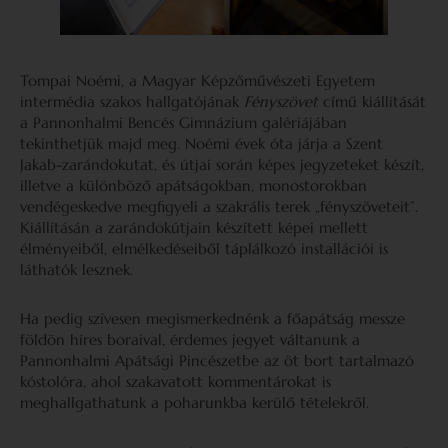
Tompai Noémi, a Magyar Képzőművészeti Egyetem
intermédia szakos hallgatójának
Fényszövet
című kiállítását
a Pannonhalmi Bencés Gimnázium galériájában
tekinthetjük majd meg. Noémi évek óta járja a Szent
Jakab-zarándokutat, és útjai során képes jegyzeteket készít,
illetve a különböző apátságokban, monostorokban
vendégeskedve megfigyeli a szakrális terek „fényszöveteit”.
Kiállításán a zarándokútjain készített képei mellett
élményeiből, elmélkedéseiből táplálkozó installációi is
láthatók lesznek.
Ha pedig szívesen megismerkednénk a főapátság messze
földön híres boraival, érdemes jegyet váltanunk a
Pannonhalmi Apátsági Pincészetbe az öt bort tartalmazó
kóstolóra, ahol szakavatott kommentárokat is
meghallgathatunk a poharunkba kerülő tételekről.