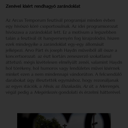
Zenével kísért rendhagyó zarándoklat
Az Arcus Temporum fesztivál programjai minden évben
egy hívószó köré csoportosulnak. Az idei programsorozat
hívószava a zarándoklat lett. Ez a motívum a legszebben
talán a fesztivál öt hangversenyén fog kirajzolódni, hiszen
ezek mindegyike a zarándoklat egy-egy állomását
jelképezi. Arvo Pärt és joseph Haydn műveiből áll össze a
koncertsorozat: az észt kortárs zeneszerző szokatlanul
áttetsző, mégis kivételesen elmélyült zenéi, valamint Haydn
hol törékeny, hol humoros vagy lendületes művei kísérnek
minket ezen a nem mindennapi vándorúton. A felcsendülő
darabokat úgy illesztették egymáshoz, hogy rezonáljanak
az egyes stációk, a
Hívás
, az
Elszakadás
,
Az út
, a
Merengés
,
végül pedig a
Megérkezés
gondolati és érzelmi hátterével.