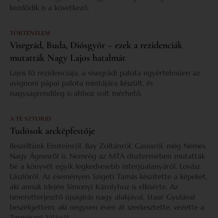
kezdődik is a következő.
TÖRTÉNELEM
Visegrád, Buda, Diósgyőr – ezek a rezidenciák
mutatták Nagy Lajos hatalmát
Lajos fő rezidenciája, a visegrádi palota egyértelműen az
avignoni pápai palota mintájára készült, és
nagyságrendileg is ahhoz volt mérhető.
A TE SZTORID
Tudósok arcképfestője
Beszéltünk Einsteinről, Bay Zoltánról, Gaussról, még Nemes
Nagy Ágnesről is. Nemrég az MTA dísztermében mutatták
be a könyvét egyik legkedvesebb interjúalanyáról, Lovász
Lászlóról. Az eseményen Szigeti Tamás készítette a képeket,
aki annak idején Simonyi Károlyhoz is elkísérte. Az
ismeretterjesztő újságírás nagy alakjával, Staar Gyulával
beszélgettem, aki negyven éven át szerkesztette, vezette a
Természet Világát.