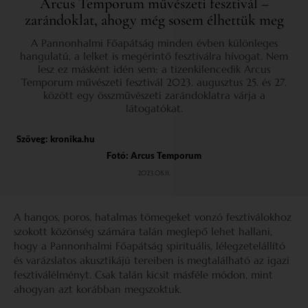
Arcus Temporum művészeti fesztivál –
zarándoklat, ahogy még sosem élhettük meg
A Pannonhalmi Főapátság minden évben különleges
hangulatú, a lelket is megérintő fesztiválra hívogat. Nem
lesz ez másként idén sem: a tizenkilencedik Arcus
Temporum művészeti fesztivál 2023. augusztus 25. és 27.
között egy összművészeti zarándoklatra várja a
látogatókat.
Szöveg:
kronika.hu
Fotó: Arcus Temporum
2023.08.11.
A hangos, poros, hatalmas tömegeket vonzó fesztiválokhoz
szokott közönség számára talán meglepő lehet hallani,
hogy a Pannonhalmi Főapátság spirituális, lélegzetelállító
és varázslatos akusztikájú tereiben is megtalálható az igazi
fesztiválélményt. Csak talán kicsit másféle módon, mint
ahogyan azt korábban megszoktuk.