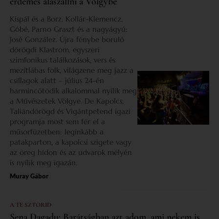
érdemes alászállni a Völgybe
Kispál és a Borz, Kollár-Klemencz,
Góbé, Parno Graszt és a nagyágyú:
José González. Újra fénybe boruló
dörögdi Klastrom, egyszeri
szimfonikus találkozások, vers és
mezítlábas folk, világzene meg jazz a
csillagok alatt – július 24-én
harmincötödik alkalommal nyílik meg
a Művészetek Völgye. De Kapolcs,
Taliándörögd és Vigántpetend igazi
programja most sem fér el a
műsorfüzetben: leginkább a
patakparton, a kapolcsi szigete vagy
az öreg hídon és az udvarok mélyén
is nyílik meg igazán.
Muray Gábor
A TE SZTORID
Sena Dagadu: Barátságban azt adom, ami nekem is