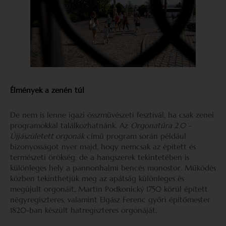
Élmények a zenén túl
De nem is lenne igazi összművészeti fesztivál, ha csak zenei
programokkal találkozhatnánk. Az
Orgonatúra 2.0 –
Újjászületett orgonák
című program során például
bizonyosságot nyer majd, hogy nemcsak az épített és
természeti örökség, de a hangszerek tekintetében is
különleges hely a pannonhalmi bencés monostor. Működés
közben tekinthetjük meg az apátság különleges és
megújult orgonáit, Martin Podkonický 1750 körül épített
négyregiszteres, valamint Elgász Ferenc győri építőmester
1820-ban készült hatregiszteres orgonáját.