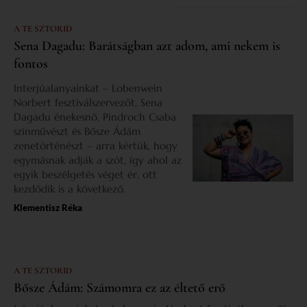
A TE SZTORID
Sena Dagadu: Barátságban azt adom, ami nekem is
fontos
Interjúalanyainkat – Lobenwein
Norbert fesztiválszervezőt, Sena
Dagadu énekesnő, Pindroch Csaba
színművészt és Bősze Ádám
zenetörténészt – arra kértük, hogy
egymásnak adják a szót, így ahol az
egyik beszélgetés véget ér, ott
kezdődik is a következő.
Klementisz Réka
A TE SZTORID
Bősze Ádám: Számomra ez az éltető erő