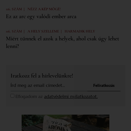
|
116. SZÁM
NÉZZ A KÉP MÖGÉ!
Ez az arc egy valódi ember arca
|
|
116. SZÁM
A HELY SZELLEME
HARMADIK HELY
Miért tűnnek el azok a helyek, ahol csak úgy lehet
lenni?
Iratkozz fel a hírlevelünkre!
Feliratkozás
Elfogadom az
adatvédelmi nyilatkozatot.