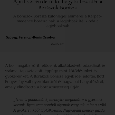
Április 21-én derül ki, hogy ki lesz idén a
Borászok Borásza
A Borászok Borásza különleges elismerés a Kárpát-
medence borászainak: a legjobbak ítélik oda a
legjobbaknak.
Szöveg:
Ferenczi-Bónis Orsolya
2023.04.19.
A bor magába sűríti elődeink alkotókedvét, odaadását és
szakmai tapasztalatát, éppúgy mint kötődésünket és
gyökereinket. A Borászok Borásza egyik idei jelöltje, Bott
Frigyes így vall gyerekkoráról és nagyapai hagyatékáról,
amely elindította a borászmesterség útján:
„Nem is gondolnánk, mennyire meghatároz a gyermek­
korunk. Ilyen szempontból olyanok vagyunk, mint a szőlő.
A gyökereinkből táplálkozunk. Nagyapám komoly gazda