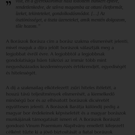
volt, én a gyerekkoromat nála töltöttem bunkert építve,
rendetlenkedve, de szívva magamba az ottani életformát,
ízeket, tekinteteket, gondolkodásmódot. […] Az
ösztönösséget, a tiszta üzeneteket, amik mentén dolgozom,
tőle hozom.”
A Borászok Borásza cím a borász szakma elismerését jelenti,
mivel maguk a díjra jelölt borászok választják meg a
legjobbat évről évre. A legjobbtól a legjobbnak
gondolatisága hűen tükrözi az immár több mint
negyedszázados kezdeményezés értékrendjét, egyediségét
és hitelességét.
A díj a szakmailag elkötelezett zsűri hiteles ítéletét, a
hosszú távú teljesítmények elismerését, a kiemelkedő
minőségű bor és az elhivatott borászok dicséretét
együttesen jelenti. A Borászok Barátja különdíj pedig a
magyar bor érdekeinek képviseletét és a magyar borászok
munkájának támogatását ismeri el. A Borászok Borászát
gondozó Vinum Praemium Alapítvány emellett kifejezett
célként tűzte ki a jövő biztosítását a fiatal borászok