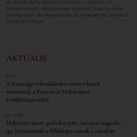
aki annak idején Simonyi Károlyhoz is elkísérte. Az
ismeretterjesztő újságírás nagy alakjával, Staar Gyulával
beszélgettem, aki negyven éven át szerkesztette, vezette a
Természet Világát.
AKTUÁLIS
KULT
A házassági évfordulónkra itthon leszek –
történetek a Páva utcai Holokauszt
Emlékközpontból
116. SZÁM
Helyszíni riport, politikai párt, szörnyű tragédia –
így burjánoznak a fölösleges szavak a sajtóban