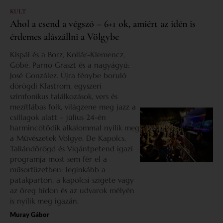
KULT
Ahol a csend a végszó – 6+1 ok, amiért az idén is
érdemes alászállni a Völgybe
Kispál és a Borz, Kollár-Klemencz,
Góbé, Parno Graszt és a nagyágyú:
José González. Újra fénybe boruló
dörögdi Klastrom, egyszeri
szimfonikus találkozások, vers és
mezítlábas folk, világzene meg jazz a
csillagok alatt – július 24-én
harmincötödik alkalommal nyílik meg
a Művészetek Völgye. De Kapolcs,
Taliándörögd és Vigántpetend igazi
programja most sem fér el a
műsorfüzetben: leginkább a
patakparton, a kapolcsi szigete vagy
az öreg hídon és az udvarok mélyén
is nyílik meg igazán.
Muray Gábor