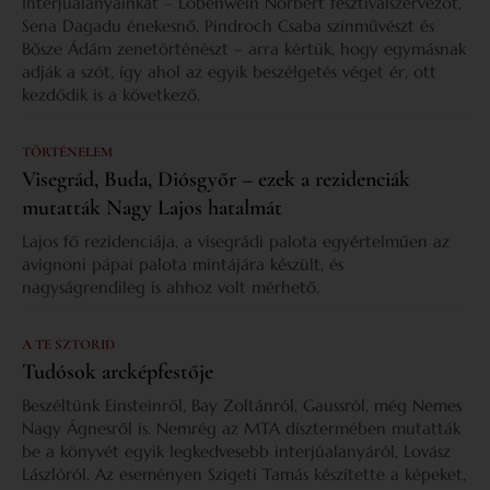
Interjúalanyainkat – Lobenwein Norbert fesztiválszervezőt,
Sena Dagadu énekesnő, Pindroch Csaba színművészt és
Bősze Ádám zenetörténészt – arra kértük, hogy egymásnak
adják a szót, így ahol az egyik beszélgetés véget ér, ott
kezdődik is a következő.
TÖRTÉNELEM
Visegrád, Buda, Diósgyőr – ezek a rezidenciák
mutatták Nagy Lajos hatalmát
Lajos fő rezidenciája, a visegrádi palota egyértelműen az
avignoni pápai palota mintájára készült, és
nagyságrendileg is ahhoz volt mérhető.
A TE SZTORID
Tudósok arcképfestője
Beszéltünk Einsteinről, Bay Zoltánról, Gaussról, még Nemes
Nagy Ágnesről is. Nemrég az MTA dísztermében mutatták
be a könyvét egyik legkedvesebb interjúalanyáról, Lovász
Lászlóról. Az eseményen Szigeti Tamás készítette a képeket,