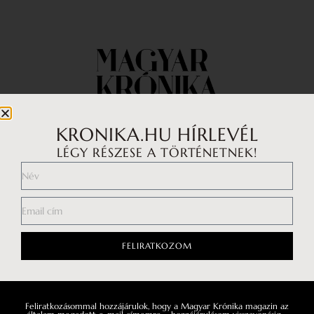
KRONIKA.HU HÍRLEVÉL
LÉGY RÉSZESE A TÖRTÉNETNEK!
Impresszum
Médiaajánlat
Általános Szerződési Feltételek
Adatkezelési tájékoztató
FELIRATKOZOM
Hozzászólási szabályzat
Feliratkozásommal hozzájárulok, hogy a Magyar Krónika magazin az
Facebook