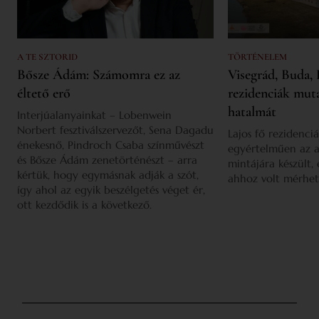
A TE SZTORID
TÖRTÉNELEM
Bősze Ádám: Számomra ez az
Visegrád, Buda, 
éltető erő
rezidenciák mut
hatalmát
Interjúalanyainkat – Lobenwein
Norbert fesztiválszervezőt, Sena Dagadu
Lajos fő rezidenciá
énekesnő, Pindroch Csaba színművészt
egyértelműen az a
és Bősze Ádám zenetörténészt – arra
mintájára készült,
kértük, hogy egymásnak adják a szót,
ahhoz volt mérhet
így ahol az egyik beszélgetés véget ér,
ott kezdődik is a következő.