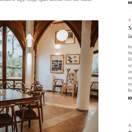
M
A
S
i
I
N
D
s
z
e
e
k
K
A