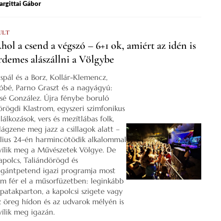
rgittai Gábor
ULT
hol a csend a végszó – 6+1 ok, amiért az idén is
rdemes alászállni a Völgybe
ispál és a Borz, Kollár-Klemencz,
óbé, Parno Graszt és a nagyágyú:
osé González. Újra fénybe boruló
örögdi Klastrom, egyszeri szimfonikus
lálkozások, vers és mezítlábas folk,
ilágzene meg jazz a csillagok alatt –
úlius 24-én harmincötödik alkalommal
yílik meg a Művészetek Völgye. De
apolcs, Taliándörögd és
igántpetend igazi programja most
em fér el a műsorfüzetben: leginkább
 patakparton, a kapolcsi szigete vagy
z öreg hídon és az udvarok mélyén is
yílik meg igazán.