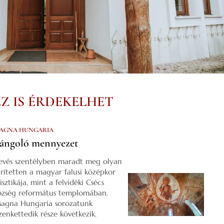
EZ IS ÉRDEKELHET
AGNA HUNGARIA
ángoló mennyezet
evés szentélyben maradt meg olyan
űrítetten a magyar falusi középkor
isztikája, mint a felvidéki Csécs
özség református templomában.
agna Hungaria sorozatunk
izenkettedik része következik.