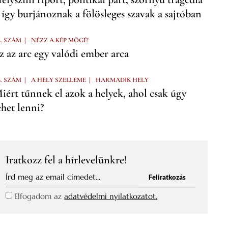
 így burjánoznak a fölösleges szavak a sajtóban
|
6. SZÁM
NÉZZ A KÉP MÖGÉ!
z az arc egy valódi ember arca
|
|
6. SZÁM
A HELY SZELLEME
HARMADIK HELY
iért tűnnek el azok a helyek, ahol csak úgy
ehet lenni?
Iratkozz fel a hírlevelünkre!
Feliratkozás
Elfogadom az
adatvédelmi nyilatkozatot.