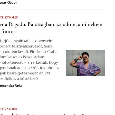
uray Gábor
 TE SZTORID
ena Dagadu: Barátságban azt adom, ami nekem
s fontos
nterjúalanyainkat – Lobenwein
orbert fesztiválszervezőt, Sena
agadu énekesnő, Pindroch Csaba
zínművészt és Bősze Ádám
enetörténészt – arra kértük, hogy
gymásnak adják a szót, így ahol az
gyik beszélgetés véget ér, ott
ezdődik is a következő.
lementisz Réka
 TE SZTORID