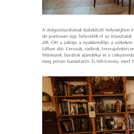
A dolgozószobának kialakított helyiségben
de pontosan úgy helyezték el az íróasztalát,
állt. Ott a zakója, a nyakkendője, a székeke
tálban dió. Ceruzák, radírok, tervrajztekercs
Művészek, barátok ajándékai és a csíkszereda
meg persze hamutartó. És hifi-torony, mert 