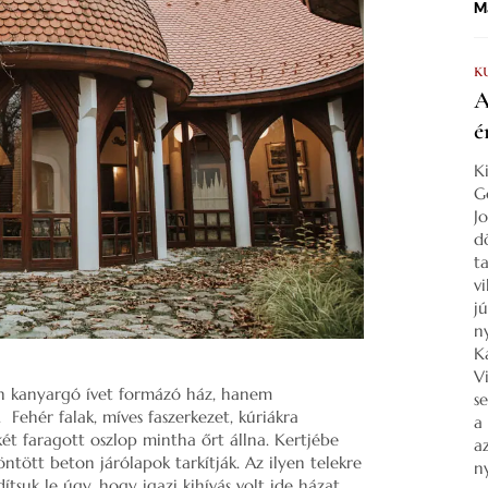
Ma
K
A
é
K
G
J
d
ta
v
j
n
K
V
en kanyargó ívet formázó ház, hanem
s
Fehér falak, míves faszerkezet, kúriákra
a
két faragott oszlop mintha őrt állna. Kertjébe
a
ntött beton járólapok tarkítják. Az ilyen telekre
n
ítsuk le úgy, hogy igazi kihívás volt ide házat