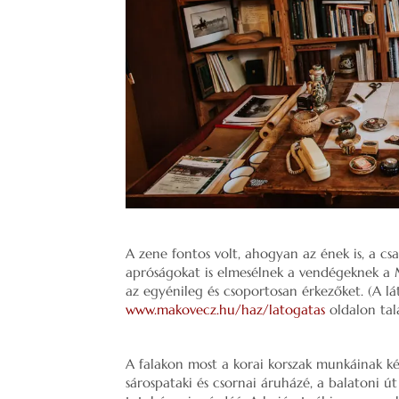
A zene fontos volt, ahogyan az ének is, a cs
apróságokat is elmesélnek a vendégeknek a 
az egyénileg és csoportosan érkezőket. (A l
www.makovecz.hu/haz/latogatas
oldalon tal
A falakon most a korai korszak munkáinak ké
sárospataki és csornai áruházé, a balatoni út