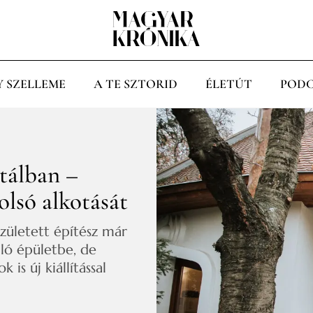
Y SZELLEME
A TE SZTORID
ÉLETÚT
PODC
tálban –
lsó alkotását
zületett építész már
ló épületbe, de
is új kiállítással