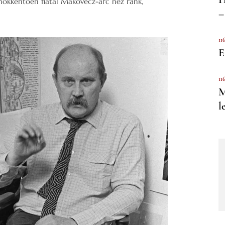
hökkentően fiatal Makovecz-arc néz ránk,
–
11
E
11
M
l