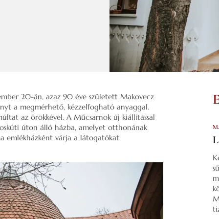
ovember 20-án, azaz 90 éve született Makovecz
mányt a megmérhető, kézzelfogható anyaggal.
múltat az örökkével. A Műcsarnok új kiállítással
roskúti úton álló házba, amelyet otthonának
M
a emlékházként várja a látogatókat.
L
K
s
m
k
M
t