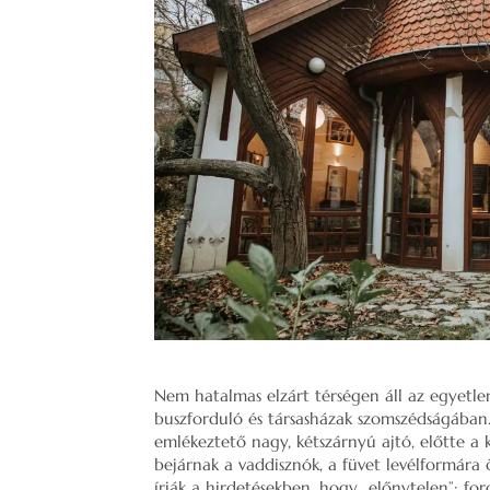
Nem hatalmas elzárt térségen áll az egyetl
buszforduló és társasházak szomszédságában. 
emlékeztető nagy, kétszárnyú ajtó, előtte a 
bejárnak a vaddisznók, a füvet levélformára ö
írják a hirdetésekben, hogy „előnytelen”: ford