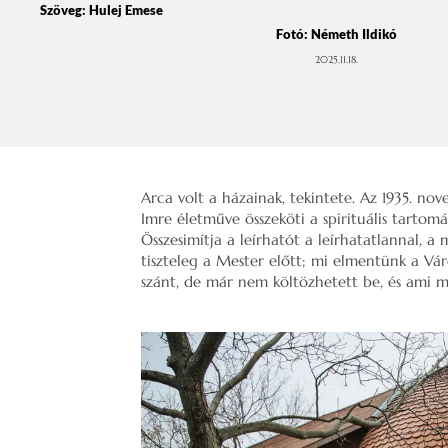
Szöveg:
Hulej Emese
Fotó: Németh Ildikó
2025.11.18.
Arca volt a házainak, tekintete. Az 1935. n
Imre életműve összeköti a spirituális tarto
Összesimítja a leírhatót a leírhatatlannal, a 
tiszteleg a Mester előtt; mi elmentünk a Vá
szánt, de már nem költözhetett be, és ami m