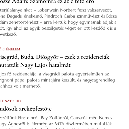
ősze Ádám: Számomra ez az éltető erő
nterjúalanyainkat – Lobenwein Norbert fesztiválszervezőt,
ena Dagadu énekesnő, Pindroch Csaba színművészt és Bősze
dám zenetörténészt – arra kértük, hogy egymásnak adják a
zót, így ahol az egyik beszélgetés véget ér, ott kezdődik is a
övetkező.
ÖRTÉNELEM
isegrád, Buda, Diósgyőr – ezek a rezidenciák
utatták Nagy Lajos hatalmát
ajos fő rezidenciája, a visegrádi palota egyértelműen az
vignoni pápai palota mintájára készült, és nagyságrendileg
s ahhoz volt mérhető.
 TE SZTORID
udósok arcképfestője
eszéltünk Einsteinről, Bay Zoltánról, Gaussról, még Nemes
agy Ágnesről is. Nemrég az MTA dísztermében mutatták