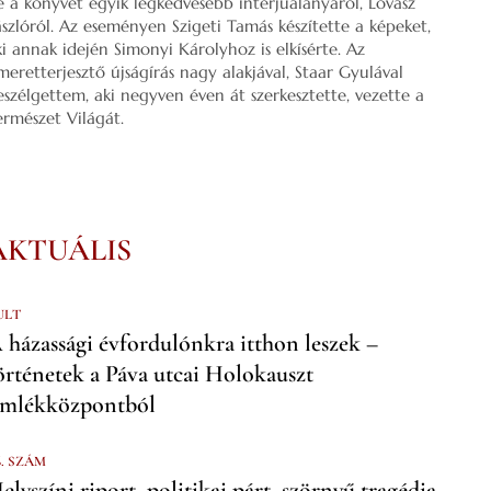
e a könyvét egyik legkedvesebb interjúalanyáról, Lovász
ászlóról. Az eseményen Szigeti Tamás készítette a képeket,
ki annak idején Simonyi Károlyhoz is elkísérte. Az
smeretterjesztő újságírás nagy alakjával, Staar Gyulával
eszélgettem, aki negyven éven át szerkesztette, vezette a
ermészet Világát.
AKTUÁLIS
ULT
 házassági évfordulónkra itthon leszek –
örténetek a Páva utcai Holokauszt
mlékközpontból
6. SZÁM
elyszíni riport, politikai párt, szörnyű tragédia