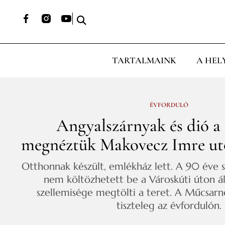
TARTALMAINK
A HEL
ÉVFORDULÓ
Angyalszárnyak és dió a 
megnéztük Makovecz Imre uto
Otthonnak készült, emlékház lett. A 90 éve s
nem költözhetett be a Városkúti úton ál
szellemisége megtölti a teret. A Műcsarnok 
tiszteleg az évfordulón.