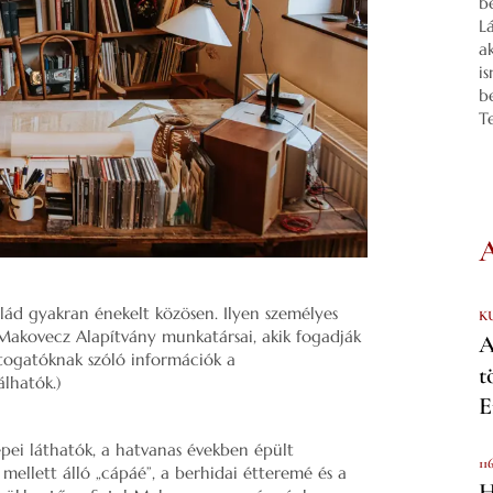
b
L
a
i
b
T
alád gyakran énekelt közösen. Ilyen személyes
K
Makovecz Alapítvány munkatársai, akik fogadják
A
átogatóknak szóló információk a
t
álhatók.)
E
pei láthatók, a hatvanas években épült
11
 mellett álló „cápáé”, a berhidai étteremé és a
H