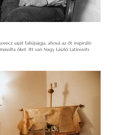
vecz saját faliújságja, ahová az őt inspiráló
emásolta őket. Itt van Nagy László Latinovits