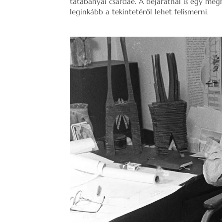
tatabányai csárdáé. A bejáratnál is egy meg
leginkább a tekintetéről lehet felismerni.