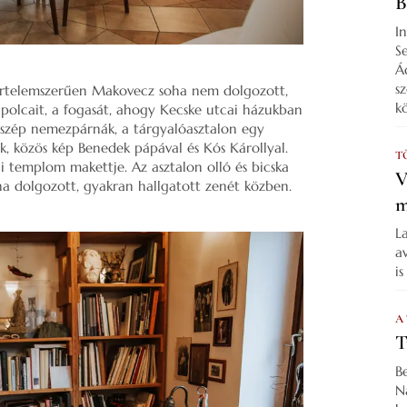
B
I
S
Á
s
 értelemszerűen Makovecz soha nem dolgozott,
k
 polcait, a fogasát, ahogy Kecske utcai házukban
n szép nemezpárnák, a tárgyalóasztalon egy
ek, közös kép Benedek pápával és Kós Károllyal.
T
i templom makettje. Az asztalon olló és bicska
V
ha dolgozott, gyakran hallgatott zenét közben.
m
L
a
i
A
T
B
N