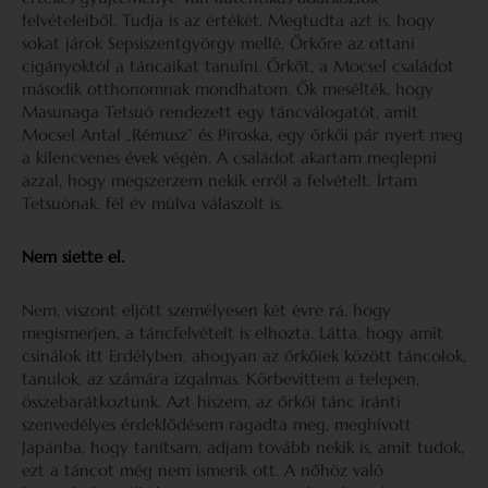
felvételeiből. Tudja is az értékét. Megtudta azt is, hogy
sokat járok Sepsiszentgyörgy mellé, Őrkőre az ottani
cigányoktól a táncaikat tanulni. Őrkőt, a Mocsel családot
második otthonomnak mondhatom. Ők mesélték, hogy
Masunaga Tetsuó rendezett egy táncválogatót, amit
Mocsel Antal „Rémusz” és Piroska, egy őrkői pár nyert meg
a kilencvenes évek végén. A családot akartam meglepni
azzal, hogy megszerzem nekik erről a felvételt. Írtam
Tetsuónak, fél év múlva válaszolt is.
Nem siette el.
Nem, viszont eljött személyesen két évre rá, hogy
megismerjen, a táncfelvételt is elhozta. Látta, hogy amit
csinálok itt Erdélyben, ahogyan az őrkőiek között táncolok,
tanulok, az számára izgalmas. Körbevittem a telepen,
összebarátkoztunk. Azt hiszem, az őrkői tánc iránti
szenvedélyes érdeklődésem ragadta meg, meghívott
Japánba, hogy tanítsam, adjam tovább nekik is, amit tudok,
ezt a táncot még nem ismerik ott. A nőhöz való