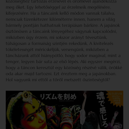
közösséghez tartozás érzésével és örömével ajándékozza
meg őket. Egy lehetőséggel az érzelmeik megélésére,
kifejezésére. Ha a táncaink kellő módon vannak tálalva,
nemcsak tizenkétezer kilóméterre innen, hanem a világ
bármely pontján hathatnak terápiásan bárkire. A japánok
ösztönösen a táncaink lényegéhez vágynak kapcsolódni,
miközben úgy érzem, mi sokszor arányt tévesztünk,
túlságosan a formaiság szintjén rekedünk. A kivitelezés
tökéletességét méricskéljük, versengünk, miközben a
táncházunk attól hiánypótló, hogy sodor magával, mint a
tenger, legyen bár suta az első lépés. Aki egyszer megérzi,
hogy a táncon keresztül egy közösség részévé válik, örökké
oda akar majd tartozni. Ezt éreztem meg a japánokban.
Hol vagyunk mi ettől a tőről metszett őszinteségtől?