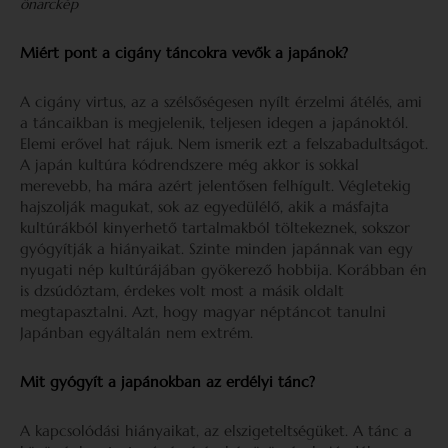
önarckép
Miért pont a cigány táncokra vevők a japánok?
A cigány virtus, az a szélsőségesen nyílt érzelmi átélés, ami
a táncaikban is megjelenik, teljesen idegen a japánoktól.
Elemi erővel hat rájuk. Nem ismerik ezt a felszabadultságot.
A japán kultúra kódrendszere még akkor is sokkal
merevebb, ha mára azért jelentősen felhígult. Végletekig
hajszolják magukat, sok az egyedülélő, akik a másfajta
kultúrákból kinyerhető tartalmakból töltekeznek, sokszor
gyógyítják a hiányaikat. Szinte minden japánnak van egy
nyugati nép kultúrájában gyökerező hobbija. Korábban én
is dzsúdóztam, érdekes volt most a másik oldalt
megtapasztalni. Azt, hogy magyar néptáncot tanulni
Japánban egyáltalán nem extrém.
Mit gyógyít a japánokban az erdélyi tánc?
A kapcsolódási hiányaikat, az elszigeteltségüket. A tánc a