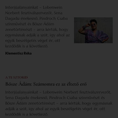
Interjúalanyainkat – Lobenwein
Norbert fesztiválszervezőt, Sena
Dagadu énekesnő, Pindroch Csaba
színművészt és Bősze Ádám
zenetörténészt – arra kértük, hogy
egymásnak adják a szót, így ahol az
egyik beszélgetés véget ér, ott
kezdődik is a következő.
Klementisz Réka
A TE SZTORID
Bősze Ádám: Számomra ez az éltető erő
Interjúalanyainkat – Lobenwein Norbert fesztiválszervezőt,
Sena Dagadu énekesnő, Pindroch Csaba színművészt és
Bősze Ádám zenetörténészt – arra kértük, hogy egymásnak
adják a szót, így ahol az egyik beszélgetés véget ér, ott
kezdődik is a következő.