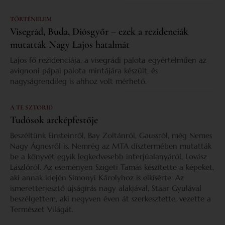
TÖRTÉNELEM
Visegrád, Buda, Diósgyőr – ezek a rezidenciák
mutatták Nagy Lajos hatalmát
Lajos fő rezidenciája, a visegrádi palota egyértelműen az
avignoni pápai palota mintájára készült, és
nagyságrendileg is ahhoz volt mérhető.
A TE SZTORID
Tudósok arcképfestője
Beszéltünk Einsteinről, Bay Zoltánról, Gaussról, még Nemes
Nagy Ágnesről is. Nemrég az MTA dísztermében mutatták
be a könyvét egyik legkedvesebb interjúalanyáról, Lovász
Lászlóról. Az eseményen Szigeti Tamás készítette a képeket,
aki annak idején Simonyi Károlyhoz is elkísérte. Az
ismeretterjesztő újságírás nagy alakjával, Staar Gyulával
beszélgettem, aki negyven éven át szerkesztette, vezette a
Természet Világát.