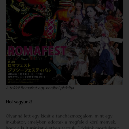
A tokiói Romafest egy korábbi plakátja
Hol vagyunk?
Olyanná lett egy kicsit a táncházmozgalom, mint egy
inkubátor, amelyben adottak a megfelelő körülmények,
hogy a kultúránkat életben tartsuk. Elődeink mozdulatait