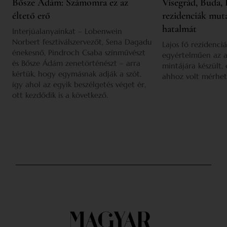
Bősze Ádám: Számomra ez az
Visegrád, Buda, 
éltető erő
rezidenciák mut
hatalmát
Interjúalanyainkat – Lobenwein
Norbert fesztiválszervezőt, Sena Dagadu
Lajos fő rezidenciá
énekesnő, Pindroch Csaba színművészt
egyértelműen az a
és Bősze Ádám zenetörténészt – arra
mintájára készült,
kértük, hogy egymásnak adják a szót,
ahhoz volt mérhet
így ahol az egyik beszélgetés véget ér,
ott kezdődik is a következő.