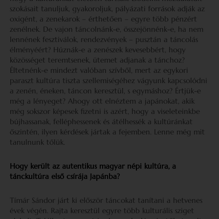
szokásait tanuljuk, gyakoroljuk, pályázati források adják az
oxigént, a zenekarok – érthetően – egyre több pénzért
zenélnek. De vajon táncolnánk-e, összejönnénk-e, ha nem
lennének fesztiválok, rendezvények – pusztán a táncolás
élményéért? Húznák-e a zenészek kevesebbért, hogy
közösséget teremtsenek, ütemet adjanak a tánchoz?
Éltetnénk-e mindezt valóban szívből, mert az egykori
paraszt kultúra tiszta szellemiségéhez vágyunk kapcsolódni
a zenén, éneken, táncon keresztül, s egymáshoz? Értjük-e
még a lényeget? Ahogy ott elnéztem a japánokat, akik
még sokszor képesek fizetni is azért, hogy a viseleteinkbe
bújhassanak, felléphessenek és átélhessék a kultúránkat
őszintén, ilyen kérdések jártak a fejemben. Lenne még mit
tanulnunk tőlük.
Hogy került az autentikus magyar népi kultúra, a
tánckultúra első csírája Japánba?
Tímár Sándor járt ki először táncokat tanítani a hetvenes
évek végén. Rajta keresztül egyre több kulturális sziget