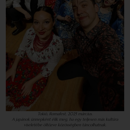
Tokió, Romafest, 2025 március.
A japánok ünnepként élik meg, ha egy teljesen más kultúra
viseletébe öltözve közösségben táncolhatnak.