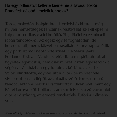
Ha egy pillanatot kellene kiemelnie a tavaszi tokiói
Romafest gálából, melyik lenne az?
Török, makedón, bolgár, indiai, erdélyi és ki tudja még,
milyen nemzetiségek táncainak fesztiválját kell elképzelni
talpig autentikus viseletbe öltözött, tökéletesre sminkelt
japán táncosokkal. Az egész egy felfoghatatlan, de
koreografált, mégis közvetlen kavalkád. Ehhez kapcsolódik
egy párhuzamos néptáncfesztivál is, a Waku Waku
Foldance Festival. Mindenki előadta a magáét, áhítattal
figyelték egymást is, nem csak minket, aztán egyszercsak a
végén a táncházban egy hatalmas körtánc alakult ki.
Valaki elindította, egymás után álltak be mindenféle
viseleteikben a fellépők az aktuális szóló, török ritmusú
táncba, aztán a nézők is csatlakoztak. Olyan volt, mint egy
Bábel tornya előtti pillanat, amikor felsejlik a zűrzavar alól
a teljes összhang, ez eredeti rendezőelv. Euforikus élmény
volt.
Kiemelt kép: Melles Endre és menyasszonya, Ádám Julcsi
.
A képek