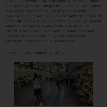
alakult. Találkoztam most is olyannal, aki még tőle tanulta
az első tánclépéseket. Ünnepként élik meg, ha van alkalom,
és a viseletünket felvehetik. A legszívbemarkolóbb az,
amikor a népdalainkat éneklik. Sokszor nem tökéletesen, de
látszik rajtuk, hogy szívből énekelnek. Technikailag ráadásul
hihetetlenül kitartóak és alázatosak. Meglepően jól
elsajátítják a táncokat, az énekeket is. Talán azért nem a
japánok lesznek az utolsó magyarok, akik lélekkel
hordozzák, éltetik a táncaink szellemiségét.
Japán táncosok verbunkos gyakorlása: