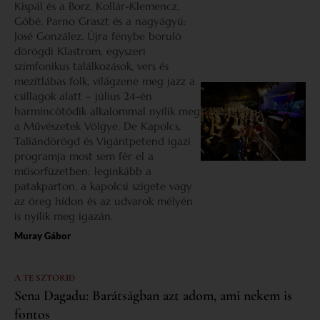
Kispál és a Borz, Kollár-Klemencz,
Góbé, Parno Graszt és a nagyágyú:
José González. Újra fénybe boruló
dörögdi Klastrom, egyszeri
szimfonikus találkozások, vers és
mezítlábas folk, világzene meg jazz a
csillagok alatt – július 24-én
harmincötödik alkalommal nyílik meg
a Művészetek Völgye. De Kapolcs,
Taliándörögd és Vigántpetend igazi
programja most sem fér el a
műsorfüzetben: leginkább a
patakparton, a kapolcsi szigete vagy
az öreg hídon és az udvarok mélyén
is nyílik meg igazán.
Muray Gábor
A TE SZTORID
Sena Dagadu: Barátságban azt adom, ami nekem is
fontos