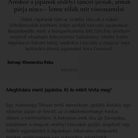
Amikor a japánok erdélyi táncot járnak, annak
párja nincs – lenne tőlük mit visszatanulni
Őrkői cigányok táncai, erdélyi táncok a tokiói
felhőkarcolók tövében, teljes szívből táncoló japánokkal.
Beszédesebb, mint a hungarikummá lett táncház módszer
erejéről olvasható könyvtárnyi tanulmány. Melles Endre
néptáncos három hétig tanította táncolni a magyar népi
kultúrára éhező japánokat kora tavasszal.
Szöveg:
Klementisz Réka
2025.05.02.
Meghívásra ment Japánba. Ki és miért hívta meg?
Egy Masunaga Tetsuó nevű menedzser, gyűjtő, kutató, egy
idősebb japán úr hívott, az ő elkötelezettsége fontos
ebben a történetben. A hetvenes évek óta jár Európába,
különösen a magyar, erdélyi táncokat gyűjti, alapított egy
folklór egyesületet is Japánban. Mostanra elképesztő
értékes gyűjteménye van autentikus adatközlők