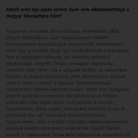
Miből ered egy japán ember ilyen erős elkötelezettsége a
magyar tánckultúra iránt?
A japánok évtizedek óta tudatosan elmélyülnek tőlük
idegen kultúrákban, saját hagyományaik mellett
párhuzamosan tanulják azok anyanyelvét, szellemiségét,
mert úgy gondolják, hogy így törekedhetnek a teljességre.
Ami a sajátjukból hiányzik, azt másokén keresztül
megtanulják, megélik. Tetsuó a magyar néptáncba
szeretett bele. Nem csak a színpadi revűbe, az autentikus
táncba. A magyar néptáncba, mint élretérzésbe, aminek
része a zene, a viselet, a mozgás. Szisztematikusan
megszerzett minden elérhető tudást, eljött érte Európába,
adatot gyűjtött és mindezt becsatornázta az idegen
kultúrákra éhes japánokhoz. Fellépéseket is szervez,
együtteseket, főleg cigány táncosokat karol fel és visz ki
évtizedek óta, sőt, táborokat szervez Erdélyben,
Nagyecseden, ahol a erdélyi táncokba beleszerelmesedett
japánok eredeti közegben tanulhatnak. Együtt főznek,
esznek a cigányokkal. Szivacsként szippantják magukba ezt