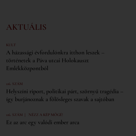
AKTUÁLIS
KULT
A házassági évfordulónkra itthon leszek –
történetek a Páva utcai Holokauszt
Emlékközpontból
116. SZÁM
Helyszíni riport, politikai párt, szörnyű tragédia –
így burjánoznak a fölösleges szavak a sajtóban
|
116. SZÁM
NÉZZ A KÉP MÖGÉ!
Ez az arc egy valódi ember arca