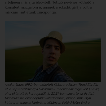
a teljesen másfajta életvitelt. Tetsuó nevéhez köthető a
Romafest mozgalom is, aminek a sokadik gálája volt a
márciusi kintlétünk csúcspontja.
Melles Endre 1990-ben született Csíkszeredában, Tusnádfürdőn
él. A sepsiszentgyörgyi Háromszék Táncszínház tagja volt 13 évig,
ahol oktatott és koreografált is. 2023-ban elnyerte az év férfi
táncművésze díjat néptánc kategóriában, Junior Príma-díjas,
kétszeres aranysarkantyús szólótáncos. Fotó: Melles Endre,