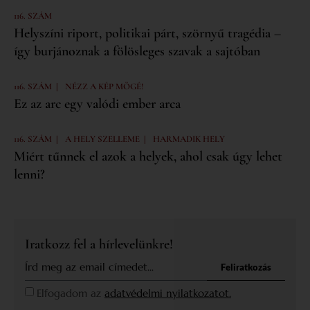
116. SZÁM
Helyszíni riport, politikai párt, szörnyű tragédia –
így burjánoznak a fölösleges szavak a sajtóban
|
116. SZÁM
NÉZZ A KÉP MÖGÉ!
Ez az arc egy valódi ember arca
|
|
116. SZÁM
A HELY SZELLEME
HARMADIK HELY
Miért tűnnek el azok a helyek, ahol csak úgy lehet
lenni?
Iratkozz fel a hírlevelünkre!
Feliratkozás
Elfogadom az
adatvédelmi nyilatkozatot.