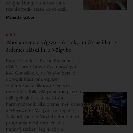
Magna Hungaria sorozatunk
tizenkettedik része következik.
Margittai Gábor
KULT
Ahol a csend a végszó – 6+1 ok, amiért az idén is
érdemes alászállni a Völgybe
Kispál és a Borz, Kollár-Klemencz,
Góbé, Parno Graszt és a nagyágyú:
José González. Újra fénybe boruló
dörögdi Klastrom, egyszeri
szimfonikus találkozások, vers és
mezítlábas folk, világzene meg jazz a
csillagok alatt – július 24-én
harmincötödik alkalommal nyílik meg
a Művészetek Völgye. De Kapolcs,
Taliándörögd és Vigántpetend igazi
programja most sem fér el a
műsorfüzetben: leginkább a