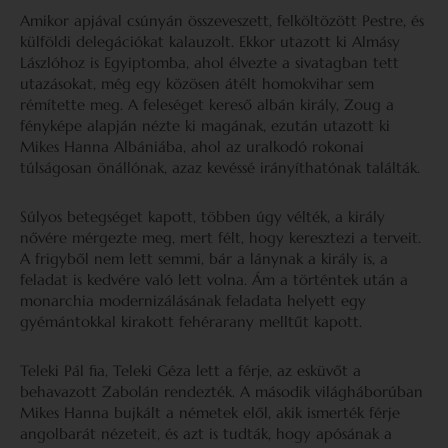
Amikor apjával csúnyán összeveszett, felköltözött Pestre, és
külföldi delegációkat kalauzolt. Ekkor utazott ki Almásy
Lászlóhoz is Egyiptomba, ahol élvezte a sivatagban tett
utazásokat, még egy közösen átélt homokvihar sem
rémítette meg. A feleséget kereső albán király, Zoug a
fényképe alapján nézte ki magának, ezután utazott ki
Mikes Hanna Albániába, ahol az uralkodó rokonai
túlságosan önállónak, azaz kevéssé irányíthatónak találták.
Súlyos betegséget kapott, többen úgy vélték, a király
nővére mérgezte meg, mert félt, hogy keresztezi a terveit.
A frigyből nem lett semmi, bár a lánynak a király is, a
feladat is kedvére való lett volna. Ám a történtek után a
monarchia modernizálásának feladata helyett egy
gyémántokkal kirakott fehérarany melltűt kapott.
Teleki Pál fia, Teleki Géza lett a férje, az esküvőt a
behavazott Zabolán rendezték. A második világháborúban
Mikes Hanna bujkált a németek elől, akik ismerték férje
angolbarát nézeteit, és azt is tudták, hogy apósának a