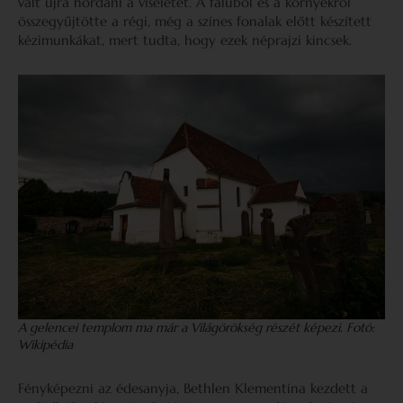
vált újra hordani a viseletet. A faluból és a környékről
összegyűjtötte a régi, még a színes fonalak előtt készített
kézimunkákat, mert tudta, hogy ezek néprajzi kincsek.
A gelencei templom ma már a Világörökség részét képezi. Fotó:
Wikipédia
Fényképezni az édesanyja, Bethlen Klementina kezdett a