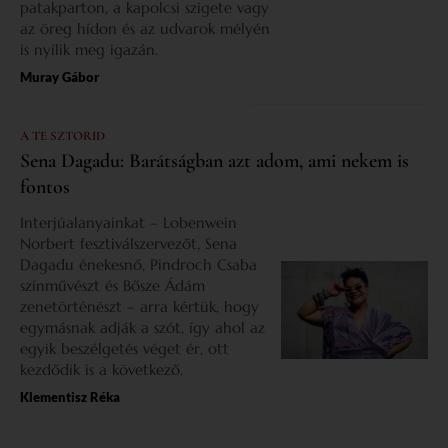
patakparton, a kapolcsi szigete vagy
az öreg hídon és az udvarok mélyén
is nyílik meg igazán.
Muray Gábor
A TE SZTORID
Sena Dagadu: Barátságban azt adom, ami nekem is
fontos
Interjúalanyainkat – Lobenwein
Norbert fesztiválszervezőt, Sena
Dagadu énekesnő, Pindroch Csaba
színművészt és Bősze Ádám
zenetörténészt – arra kértük, hogy
egymásnak adják a szót, így ahol az
egyik beszélgetés véget ér, ott
kezdődik is a következő.
Klementisz Réka