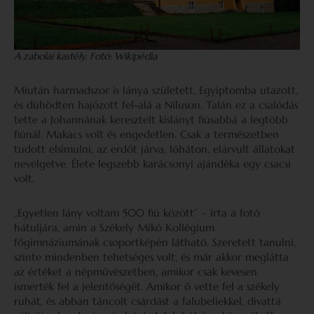
A zabolai kastély. Fotó: Wikipédia
Miután harmadszor is lánya született, Egyiptomba utazott,
és dühödten hajózott fel-alá a Níluson. Talán ez a csalódás
tette a Johannának keresztelt kislányt fiúsabbá a legtöbb
fiúnál. Makacs volt és engedetlen. Csak a természetben
tudott elsimulni, az erdőt járva, lóháton, elárvult állatokat
nevelgetve. Élete legszebb karácsonyi ajándéka egy csacsi
volt.
„Egyetlen lány voltam 500 fiú között” – írta a fotó
hátuljára, amin a Székely Mikó Kollégium
főgimnáziumának csoportképén látható. Szeretett tanulni,
szinte mindenben tehetséges volt, és már akkor meglátta
az értéket a népművészetben, amikor csak kevesen
ismerték fel a jelentőségét. Amikor ő vette fel a székely
ruhát, és abban táncolt csárdást a falubeliekkel, divattá