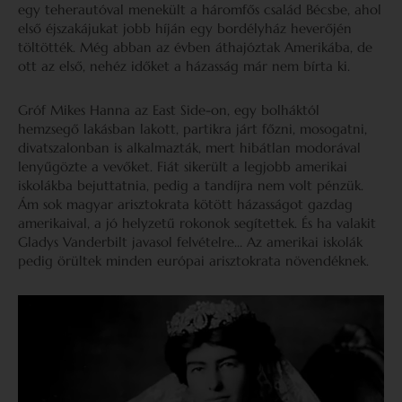
egy teherautóval menekült a háromfős család Bécsbe, ahol
első éjszakájukat jobb híján egy bordélyház heverőjén
töltötték. Még abban az évben áthajóztak Amerikába, de
ott az első, nehéz időket a házasság már nem bírta ki.
Gróf Mikes Hanna az East Side-on, egy bolháktól
hemzsegő lakásban lakott, partikra járt főzni, mosogatni,
divatszalonban is alkalmazták, mert hibátlan modorával
lenyűgözte a vevőket. Fiát sikerült a legjobb amerikai
iskolákba bejuttatnia, pedig a tandíjra nem volt pénzük.
Ám sok magyar arisztokrata kötött házasságot gazdag
amerikaival, a jó helyzetű rokonok segítettek. És ha valakit
Gladys Vanderbilt javasol felvételre… Az amerikai iskolák
pedig örültek minden európai arisztokrata növendéknek.