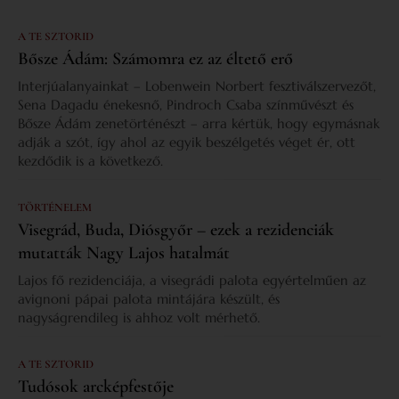
A TE SZTORID
Bősze Ádám: Számomra ez az éltető erő
Interjúalanyainkat – Lobenwein Norbert fesztiválszervezőt,
Sena Dagadu énekesnő, Pindroch Csaba színművészt és
Bősze Ádám zenetörténészt – arra kértük, hogy egymásnak
adják a szót, így ahol az egyik beszélgetés véget ér, ott
kezdődik is a következő.
TÖRTÉNELEM
Visegrád, Buda, Diósgyőr – ezek a rezidenciák
mutatták Nagy Lajos hatalmát
Lajos fő rezidenciája, a visegrádi palota egyértelműen az
avignoni pápai palota mintájára készült, és
nagyságrendileg is ahhoz volt mérhető.
A TE SZTORID
Tudósok arcképfestője