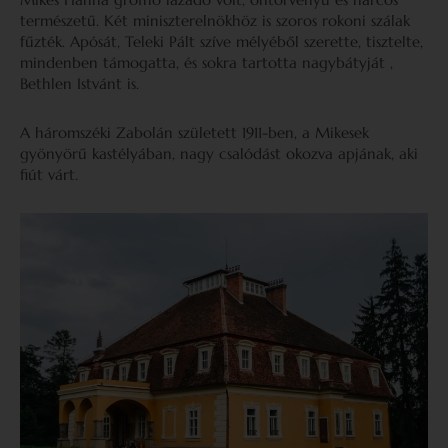
természetű. Két miniszterelnökhöz is szoros rokoni szálak
fűzték. Apósát, Teleki Pált szíve mélyéből szerette, tisztelte,
mindenben támogatta, és sokra tartotta nagybátyját ,
Bethlen Istvánt is.
A háromszéki Zabolán született 1911-ben, a Mikesek
gyönyörű kastélyában, nagy csalódást okozva apjának, aki
fiút várt.