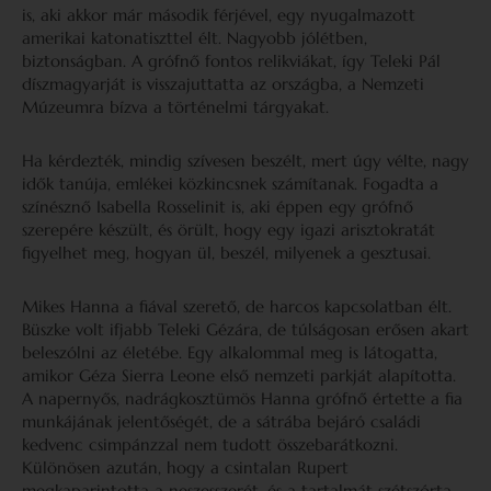
is, aki akkor már második férjével, egy nyugalmazott
amerikai katonatiszttel élt. Nagyobb jólétben,
biztonságban. A grófnő fontos relikviákat, így Teleki Pál
díszmagyarját is visszajuttatta az országba, a Nemzeti
Múzeumra bízva a történelmi tárgyakat.
Ha kérdezték, mindig szívesen beszélt, mert úgy vélte, nagy
idők tanúja, emlékei közkincsnek számítanak. Fogadta a
színésznő Isabella Rosselinit is, aki éppen egy grófnő
szerepére készült, és örült, hogy egy igazi arisztokratát
figyelhet meg, hogyan ül, beszél, milyenek a gesztusai.
Mikes Hanna a fiával szerető, de harcos kapcsolatban élt.
Büszke volt ifjabb Teleki Gézára, de túlságosan erősen akart
beleszólni az életébe. Egy alkalommal meg is látogatta,
amikor Géza Sierra Leone első nemzeti parkját alapította.
A napernyős, nadrágkosztümös Hanna grófnő értette a fia
munkájának jelentőségét, de a sátrába bejáró családi
kedvenc csimpánzzal nem tudott összebarátkozni.
Különösen azután, hogy a csintalan Rupert
megkaparintotta a neszesszerét, és a tartalmát szétszórta.