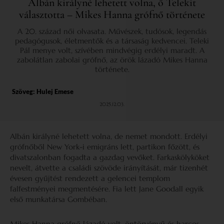
Albán királyné lehetett volna, ő Telekit
választotta – Mikes Hanna grófnő története
A 20. század női olvasata. Művészek, tudósok, legendás
pedagógusok, életmentők és a társaság kedvencei. Teleki
Pál menye volt, szívében mindvégig erdélyi maradt. A
zabolátlan zabolai grófnő, az örök lázadó Mikes Hanna
története.
Szöveg:
Hulej Emese
2025.12.03.
Albán királyné lehetett volna, de nemet mondott. Erdélyi
grófnőből New York-i emigráns lett, partikon főzött, és
divatszalonban fogadta a gazdag vevőket. Farkaskölyköket
nevelt, átvette a családi szövöde irányítását, már tizenhét
évesen gyűjtést rendezett a gelencei templom
falfestményei megmentésére. Fia lett Jane Goodall egyik
első munkatársa Gombéban.
Mikes Hanna grófnő lázadó volt, öntörvényű és harcos