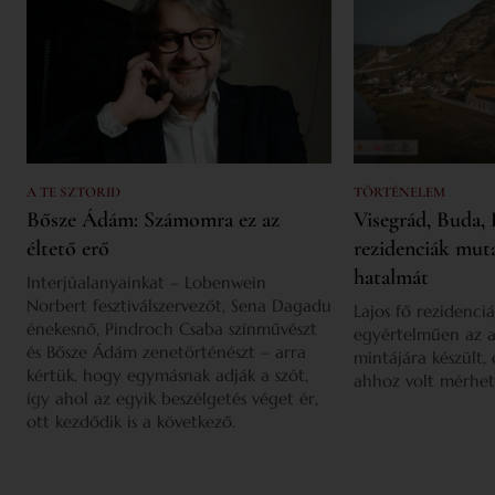
A TE SZTORID
TÖRTÉNELEM
Bősze Ádám: Számomra ez az
Visegrád, Buda, 
éltető erő
rezidenciák mut
hatalmát
Interjúalanyainkat – Lobenwein
Norbert fesztiválszervezőt, Sena Dagadu
Lajos fő rezidenciá
énekesnő, Pindroch Csaba színművészt
egyértelműen az a
és Bősze Ádám zenetörténészt – arra
mintájára készült,
kértük, hogy egymásnak adják a szót,
ahhoz volt mérhet
így ahol az egyik beszélgetés véget ér,
ott kezdődik is a következő.