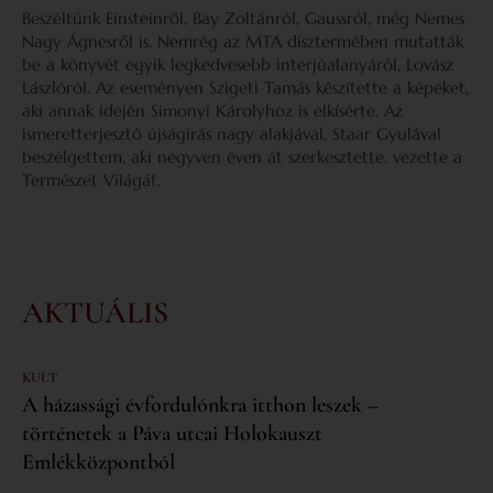
Beszéltünk Einsteinről, Bay Zoltánról, Gaussról, még Nemes
Nagy Ágnesről is. Nemrég az MTA dísztermében mutatták
be a könyvét egyik legkedvesebb interjúalanyáról, Lovász
Lászlóról. Az eseményen Szigeti Tamás készítette a képeket,
aki annak idején Simonyi Károlyhoz is elkísérte. Az
ismeretterjesztő újságírás nagy alakjával, Staar Gyulával
beszélgettem, aki negyven éven át szerkesztette, vezette a
Természet Világát.
AKTUÁLIS
KULT
A házassági évfordulónkra itthon leszek –
történetek a Páva utcai Holokauszt
Emlékközpontból