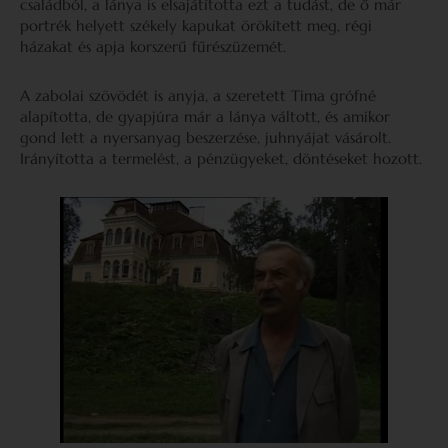
családból, a lánya is elsajátította ezt a tudást, de ő már
portrék helyett székely kapukat örökített meg, régi
házakat és apja korszerű fűrészüzemét.
A zabolai szövödét is anyja, a szeretett Tima grófné
alapította, de gyapjúra már a lánya váltott, és amikor
gond lett a nyersanyag beszerzése, juhnyájat vásárolt.
Irányította a termelést, a pénzügyeket, döntéseket hozott.