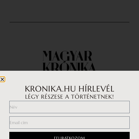
KRONIKA.HU HÍRLEVÉL
LÉGY RÉSZESE A TÖRTÉNETNEK!
Impresszum
Médiaajánlat
Általános Szerződési Feltételek
FELIRATKOZOM
Adatkezelési tájékoztató