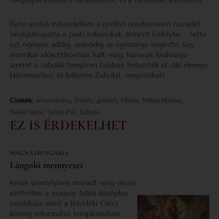
Élete utolsó évtizedeiben a grófnő rendszeresen hazajárt.
Végiglátogatta a pesti rokonokat, átment Erdélybe – tette
ezt egészen addig, ameddig az egészsége engedte. Egy
amerikai idősotthonban halt meg, hamvait kívánsága
szerint a zabolai templom falában helyezték el. Aki elmegy
Háromszékre, és felkeresi Zabolát, megnézheti.
,
,
,
,
,
Címkék:
arisztokrata
Erdély
grófnő
Mikes
Mikes Hanna
,
,
Teleki Géza
Teleki Pál
Zabola
EZ IS ÉRDEKELHET
MAGNA HUNGARIA
Lángoló mennyezet
Kevés szentélyben maradt meg olyan
sűrítetten a magyar falusi középkor
misztikája, mint a felvidéki Csécs
község református templomában.