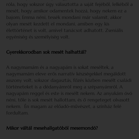
róla, hogy sokszor úgy választotta a saját fejéből, lelkéből a
mesét, hogy amikor odamentek hozzá, hogy nekem ez a
bajom, Emma néni, tessék mondani már valamit, akkor
olyan mesét kezdett el mondani, amiben egy kis
élettörténet is volt, amivel tanácsot adhatott. Zseniális
egyéniség és személyiség volt.
Gyerekkorodban sok mesét halhattál?
A nagymamám és a nagyapám is sokat meséltek, a
nagymamám eleve erős narratív készségekkel megáldott
asszony volt, sokszor dagasztás, főzés közben mesélt családi
történeteket is a dédanyámról meg a szépanyámról. A
nagyapám reggel és este is mesélt nekem. Az anyukám óvó
néni, tőle is sok mesét hallottam, és ő rengeteget olvasott
nekem. Én magam az előadó-művészet, a színház felé
fordultam.
Mikor váltál mesehallgatóból mesemondó?