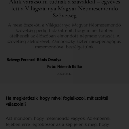
Akik varázsolni tudnak a szavakkal – egyéves
lett a Világszárnya Magyar Népmesemondó
Szövetség
A mese összeköt, a Világszárnya Magyar Népmesemondó
Szövetség pedig hidakat épít, hogy minél többen
átélhessék az élőszóban elmondott népmese varázsát. A
szövetség alelnökével, Zámborszky Eszter mesepedagógus,
mesemondóval beszélgettünk.
Szöveg:
Ferenczi-Bónis Orsolya
Fotó: Németh Ildikó
2024.06.17.
Ha megkérdezik, hogy mivel foglalkozol, mit szoktál
válaszolni?
Azt mondom, hogy mesemondó vagyok. Az emberek
fejében erre legtöbbször az a kép jelenik meg, hogy