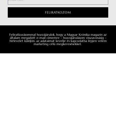
FELIRATKOZOM
Feliratkozásommal hozzájárulok, hogy a Magyar Krónika magazin az
általam megadott e-mail címemre – hozzájárulásom visszavonásig –
hírlevelet küldjön, az adataimat kezelje és kapcsolatba lépjen velem
marketing célú megkeresésekkel.
A TE SZTORID
TÖRTÉNELEM
Bősze Ádám: Számomra ez az
Visegrád, Buda, 
éltető erő
rezidenciák mut
hatalmát
Interjúalanyainkat – Lobenwein
Norbert fesztiválszervezőt, Sena Dagadu
Lajos fő rezidenciá
énekesnő, Pindroch Csaba színművészt
egyértelműen az a
és Bősze Ádám zenetörténészt – arra
mintájára készült,
kértük, hogy egymásnak adják a szót,
ahhoz volt mérhet
így ahol az egyik beszélgetés véget ér,