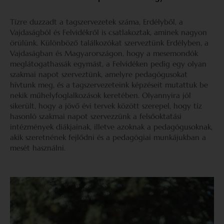
Tízre duzzadt a tagszervezetek száma, Erdélyből, a
Vajdaságból és Felvidékről is csatlakoztak, aminek nagyon
örülünk. Különböző találkozókat szerveztünk Erdélyben, a
Vajdaságban és Magyarországon, hogy a mesemondók
meglátogathassák egymást, a Felvidéken pedig egy olyan
szakmai napot szerveztünk, amelyre pedagógusokat
hívtunk meg, és a tagszervezeteink képzéseit mutattuk be
nekik műhelyfoglalkozások keretében. Olyannyira jól
sikerült, hogy a jövő évi tervek között szerepel, hogy tíz
hasonló szakmai napot szervezzünk a felsőoktatási
intézmények diákjainak, illetve azoknak a pedagógusoknak,
akik szeretnének fejlődni és a pedagógiai munkájukban a
mesét használni.