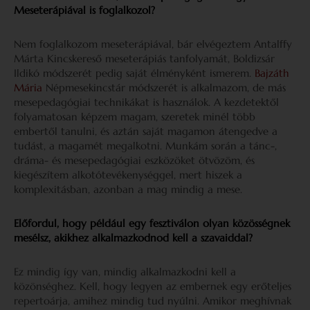
Meseterápiával is foglalkozol?
Nem foglalkozom meseterápiával, bár elvégeztem Antalffy
Márta Kincskereső meseterápiás tanfolyamát, Boldizsár
Ildikó módszerét pedig saját élményként ismerem.
Bajzáth
Mária
Népmesekincstár módszerét is alkalmazom, de más
mesepedagógiai technikákat is használok. A kezdetektől
folyamatosan képzem magam, szeretek minél több
embertől tanulni, és aztán saját magamon átengedve a
tudást, a magamét megalkotni. Munkám során a tánc-,
dráma- és mesepedagógiai eszközöket ötvözöm, és
kiegészítem alkotótevékenységgel, mert hiszek a
komplexitásban, azonban a mag mindig a mese.
Előfordul, hogy például egy fesztiválon olyan közösségnek
mesélsz, akikhez alkalmazkodnod kell a szavaiddal?
Ez mindig így van, mindig alkalmazkodni kell a
közönséghez. Kell, hogy legyen az embernek egy erőteljes
repertoárja, amihez mindig tud nyúlni. Amikor meghívnak