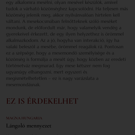
egy alkalomra mesélni, olyan mesével készülök, amivel
tudok a várható közönséghez kapcsolódni. Ha teljesen más
közönség jelenik meg, akkor nyilvánvalóan hirtelen kell
váltani. A mesekocsmában felnőtteknek szóló meséket
mondunk, de előfordult már, hogy valamelyik vendég a
gyerekeivel érkezett, de egy ilyen helyzethez is örömmel
alkalmazkodom. Az a jó, hogyha van interakció, így ha
valaki beleszól a mesébe, örömmel reagálok rá. Pontosan
ez a szépsége, hogy a mesemondó személyisége és a
közönség is formálja a mesét úgy, hogy közben az eredeti
történetváz megmarad. Egy mese kétszer nem fog
ugyanúgy elhangozni, mert egyszeri és
megismételhetetlen – ez is nagy varázslata a
mesemondásnak.
EZ IS ÉRDEKELHET
MAGNA HUNGARIA
Lángoló mennyezet