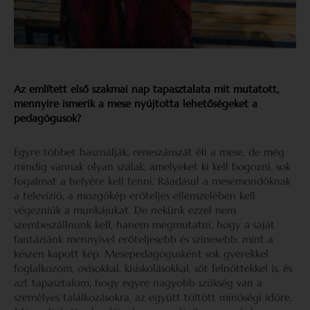
Az említett első szakmai nap tapasztalata mit mutatott,
mennyire ismerik a mese nyújtotta lehetőségeket a
pedagógusok?
Egyre többet használják, reneszánszát éli a mese, de még
mindig vannak olyan szálak, amelyeket ki kell bogozni, sok
fogalmat a helyére kell tenni. Ráadásul a mesemondóknak
a televízió, a mozgókép erőteljes ellenszelében kell
végezniük a munkájukat. De nekünk ezzel nem
szembeszállnunk kell, hanem megmutatni, hogy a saját
fantáziánk mennyivel erőteljesebb és színesebb, mint a
készen kapott kép. Mesepedagógusként sok gyerekkel
foglalkozom, ovisokkal, kisiskolásokkal, sőt felnőttekkel is, és
azt tapasztalom, hogy egyre nagyobb szükség van a
személyes találkozásokra, az együtt töltött minőségi időre.