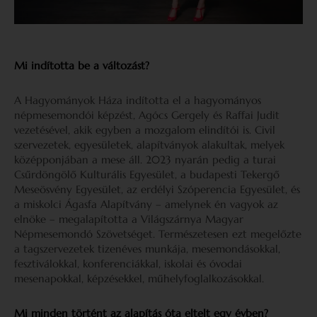
Mi indította be a változást?
A Hagyományok Háza indította el a hagyományos
népmesemondói képzést, Agócs Gergely és Raffai Judit
vezetésével, akik egyben a mozgalom elindítói is. Civil
szervezetek, egyesületek, alapítványok alakultak, melyek
középponjában a mese áll. 2023 nyarán pedig a turai
Csűrdöngölő Kulturális Egyesület, a budapesti Tekergő
Meseösvény Egyesület, az erdélyi Szóperencia Egyesület, és
a miskolci Ágasfa Alapítvány – amelynek én vagyok az
elnöke – megalapította a Világszárnya Magyar
Népmesemondó Szövetséget. Természetesen ezt megelőzte
a tagszervezetek tizenéves munkája, mesemondásokkal,
fesztiválokkal, konferenciákkal, iskolai és óvodai
mesenapokkal, képzésekkel, műhelyfoglalkozásokkal.
Mi minden történt az alapítás óta eltelt egy évben?