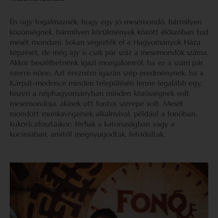
Én úgy fogalmaznék, hogy egy jó mesemondó, bármilyen
közönségnek, bármilyen körülmények között élőszóban tud
mesét mondani. Sokan végezték el a Hagyományok Háza
képzését, de még így is csak pár száz a mesemondók száma.
Akkor beszélhetnénk igazi mozgalomról, ha ez a szám pár
ezerre nőne. Azt érezném igazán szép eredménynek, ha a
Kárpát-medence minden településén lenne legalább egy,
hiszen a néphagyományban minden közösségnek volt
mesemondója, akinek ott fontos szerepe volt. Mesét
mondott munkavégzések alkalmával, például a fonóban,
kukoricafosztáskor; férfiak a katonaságban vagy a
kocsmában, amitől megnyugodtak, felvidultak.