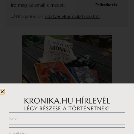
Feliratkozás
Elfogadom az
adatvédelmi nyilatkozatot.
KRONIKA.HU HÍRLEVÉL
LÉGY RÉSZESE A TÖRTÉNETNEK!
LAPOZZ TOVÁBB!