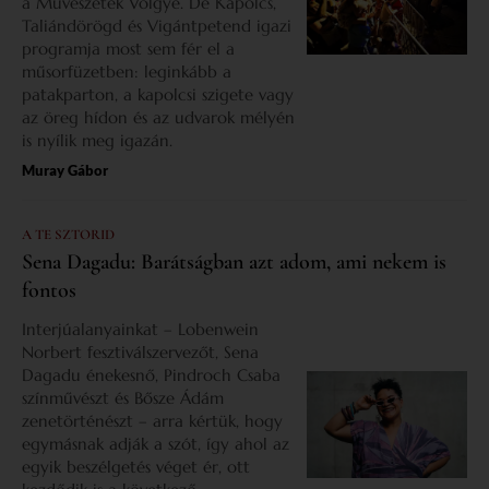
a Művészetek Völgye. De Kapolcs,
Taliándörögd és Vigántpetend igazi
programja most sem fér el a
műsorfüzetben: leginkább a
patakparton, a kapolcsi szigete vagy
az öreg hídon és az udvarok mélyén
is nyílik meg igazán.
Muray Gábor
A TE SZTORID
Sena Dagadu: Barátságban azt adom, ami nekem is
fontos
Interjúalanyainkat – Lobenwein
Norbert fesztiválszervezőt, Sena
Dagadu énekesnő, Pindroch Csaba
színművészt és Bősze Ádám
zenetörténészt – arra kértük, hogy
egymásnak adják a szót, így ahol az
egyik beszélgetés véget ér, ott