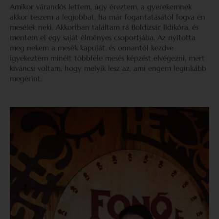
Amikor várandós lettem, úgy éreztem, a gyerekemnek
akkor teszem a legjobbat, ha már fogantatásától fogva én
mesélek neki. Akkoriban találtam rá Boldizsár Ildikóra, és
mentem el egy saját élményes csoportjába. Az nyitotta
meg nekem a mesék kapuját, és onnantól kezdve
igyekeztem minélt többféle mesés képzést elvégezni, mert
kíváncsi voltam, hogy melyik lesz az, ami engem leginkább
megérint.