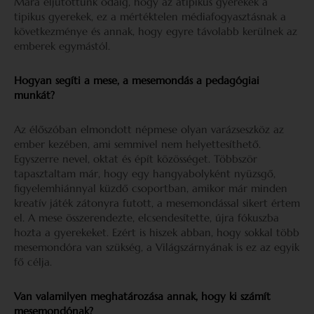
Mára eljutottunk odáig, hogy az atipikus gyerekek a
tipikus gyerekek, ez a mértéktelen médiafogyasztásnak a
következménye és annak, hogy egyre távolabb kerülnek az
emberek egymástól.
Hogyan segíti a mese, a mesemondás a pedagógiai
munkát?
Az élőszóban elmondott népmese olyan varázseszköz az
ember kezében, ami semmivel nem helyettesíthető.
Egyszerre nevel, oktat és épít közösséget. Többször
tapasztaltam már, hogy egy hangyabolyként nyüzsgő,
figyelemhiánnyal küzdő csoportban, amikor már minden
kreatív játék zátonyra futott, a mesemondással sikert értem
el. A mese összerendezte, elcsendesítette, újra fókuszba
hozta a gyerekeket. Ezért is hiszek abban, hogy sokkal több
mesemondóra van szükség, a Világszárnyának is ez az egyik
fő célja.
Van valamilyen meghatározása annak, hogy ki számít
mesemondónak?