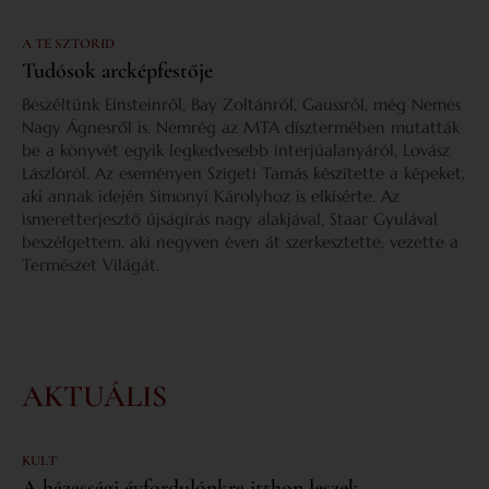
A TE SZTORID
Tudósok arcképfestője
Beszéltünk Einsteinről, Bay Zoltánról, Gaussról, még Nemes
Nagy Ágnesről is. Nemrég az MTA dísztermében mutatták
be a könyvét egyik legkedvesebb interjúalanyáról, Lovász
Lászlóról. Az eseményen Szigeti Tamás készítette a képeket,
aki annak idején Simonyi Károlyhoz is elkísérte. Az
ismeretterjesztő újságírás nagy alakjával, Staar Gyulával
beszélgettem, aki negyven éven át szerkesztette, vezette a
Természet Világát.
AKTUÁLIS
KULT
A házassági évfordulónkra itthon leszek –