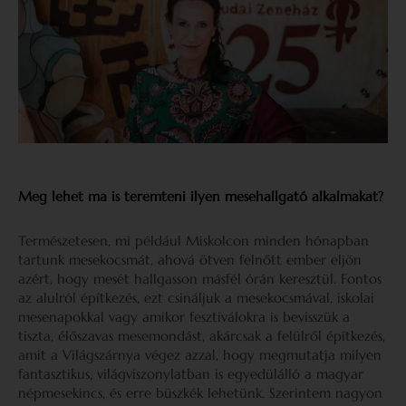
Meg lehet ma is teremteni ilyen mesehallgató alkalmakat?
Természetesen, mi például Miskolcon minden hónapban
tartunk mesekocsmát, ahová ötven felnőtt ember eljön
azért, hogy mesét hallgasson másfél órán keresztül. Fontos
az alulról építkezés, ezt csináljuk a mesekocsmával, iskolai
mesenapokkal vagy amikor fesztiválokra is bevisszük a
tiszta, élőszavas mesemondást, akárcsak a felülről építkezés,
amit a Világszárnya végez azzal, hogy megmutatja milyen
fantasztikus, világviszonylatban is egyedülálló a magyar
népmesekincs, és erre büszkék lehetünk. Szerintem nagyon