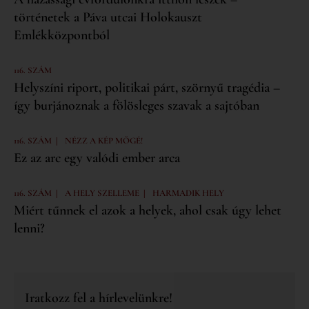
történetek a Páva utcai Holokauszt
Emlékközpontból
116. SZÁM
Helyszíni riport, politikai párt, szörnyű tragédia –
így burjánoznak a fölösleges szavak a sajtóban
|
116. SZÁM
NÉZZ A KÉP MÖGÉ!
Ez az arc egy valódi ember arca
|
|
116. SZÁM
A HELY SZELLEME
HARMADIK HELY
Miért tűnnek el azok a helyek, ahol csak úgy lehet
lenni?
Iratkozz fel a hírlevelünkre!