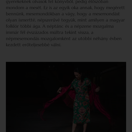
gyerekeknek olvasok fel könyvből, pedig élőszóban
mondom a mesét. Ez is az egyik oka annak, hogy megérett
bennünk, mesemondókban a vágy, hogy a mesemondást
olyan ismertté, népszerűvé tegyük, mint amilyen a magyar
folklór többi ága. A néptánc és a népzene mozgalma
immár fél évszázados múltra tekint vissza, a
népmesemondás mozgalomként az utóbbi néhány évben
kezdett erőteljesebbé válni.