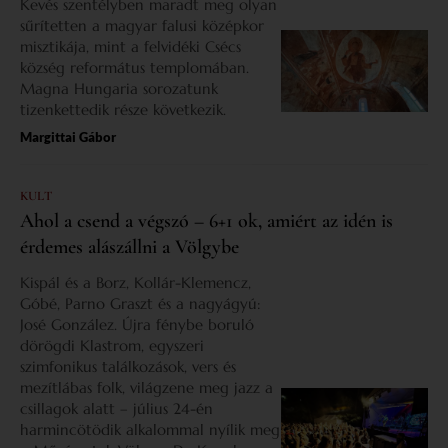
Kevés szentélyben maradt meg olyan
sűrítetten a magyar falusi középkor
misztikája, mint a felvidéki Csécs
község református templomában.
Magna Hungaria sorozatunk
tizenkettedik része következik.
Margittai Gábor
KULT
Ahol a csend a végszó – 6+1 ok, amiért az idén is
érdemes alászállni a Völgybe
Kispál és a Borz, Kollár-Klemencz,
Góbé, Parno Graszt és a nagyágyú:
José González. Újra fénybe boruló
dörögdi Klastrom, egyszeri
szimfonikus találkozások, vers és
mezítlábas folk, világzene meg jazz a
csillagok alatt – július 24-én
harmincötödik alkalommal nyílik meg