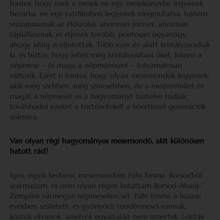
fontos, hogy ezek a mesék ne egy mesekönyvbe legyenek
bezárva, ne egy rajzfilmben legyenek megmutatva, hanem
visszajussanak az élőszóba, ahonnan jönnek, ahonnan
táplálkoznak, és éljenek tovább, pontosan ugyanúgy,
ahogy idáig is eljutottak. Több ezer év alatt kristályosodtak
ki, és biztos, hogy lehet még kristályosítani őket, hiszen a
népmese – és maga a népművészet – folyamatosan
változik. Ezért is fontos, hogy olyan mesemondók legyenek,
akik még szebben, még színesebben, de a mestereinket és
magát a népmesét és a hagyományt tisztelve tudják
továbbadni ezeket a történeteket a következő generációk
számára.
Van olyan régi hagyományos mesemondó, akit különösen
hatott rád?
Igen, egyik kedvenc mesemondóm Páhi Emma. Borsodból
származom, és nem olyan régen kutattam Borsod-Abaúj-
Zemplén vármegye népmesekincsét. Páhi Emma a húszas
években született, és gyönyörű tündérmeséi vannak,
köztük olyanok, amelyek egyáltalán nem ismertek. Leírták