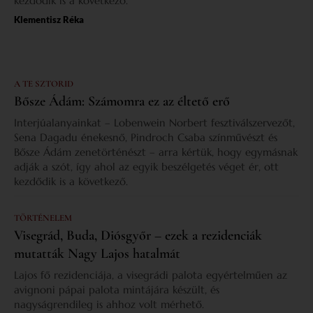
kezdődik is a következő.
Klementisz Réka
A TE SZTORID
Bősze Ádám: Számomra ez az éltető erő
Interjúalanyainkat – Lobenwein Norbert fesztiválszervezőt,
Sena Dagadu énekesnő, Pindroch Csaba színművészt és
Bősze Ádám zenetörténészt – arra kértük, hogy egymásnak
adják a szót, így ahol az egyik beszélgetés véget ér, ott
kezdődik is a következő.
TÖRTÉNELEM
Visegrád, Buda, Diósgyőr – ezek a rezidenciák
mutatták Nagy Lajos hatalmát
Lajos fő rezidenciája, a visegrádi palota egyértelműen az
avignoni pápai palota mintájára készült, és
nagyságrendileg is ahhoz volt mérhető.