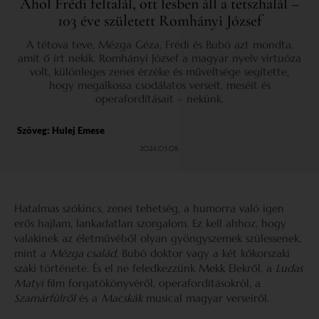
Ahol Frédi feltalál, ott lesben áll a tetszhalál –
103 éve született Romhányi József
A tétova teve, Mézga Géza, Frédi és Bubó azt mondta,
amit ő írt nekik. Romhányi József a magyar nyelv virtuóza
volt, különleges zenei érzéke és műveltsége segítette,
hogy megalkossa csodálatos verseit, meséit és
operafordításait – nekünk.
Szöveg:
Hulej Emese
2024.03.08.
Hatalmas szókincs, zenei tehetség, a humorra való igen
erős hajlam, lankadatlan szorgalom. Ez kell ahhoz, hogy
valakinek az életművéből olyan gyöngyszemek szülessenek,
mint a
Mézga család
, Bubó doktor vagy a két kőkorszaki
szaki története. És el ne feledkezzünk Mekk Elekről, a
Ludas
Matyi
film forgatókönyvéről, operafordításokról, a
Szamárfülről
és a
Macskák
musical magyar verseiről.