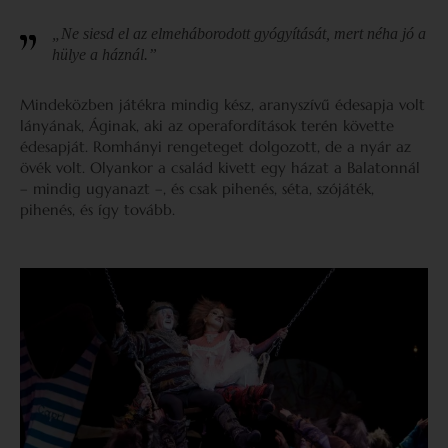
„Ne siesd el az elmeháborodott gyógyítását, mert néha jó a
hülye a háznál.”
Mindeközben játékra mindig kész, aranyszívű édesapja volt
lányának, Áginak, aki az operafordítások terén követte
édesapját. Romhányi rengeteget dolgozott, de a nyár az
övék volt. Olyankor a család kivett egy házat a Balatonnál
– mindig ugyanazt –, és csak pihenés, séta, szójáték,
pihenés, és így tovább.