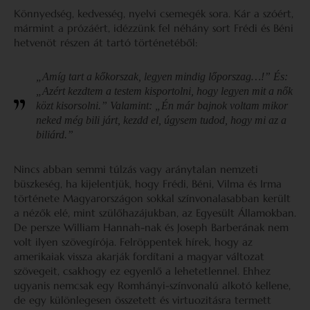
Könnyedség, kedvesség, nyelvi csemegék sora. Kár a szóért,
mármint a prózáért, idézzünk fel néhány sort Frédi és Béni
hetvenöt részen át tartó történetéből:
„Amíg tart a kőkorszak, legyen mindig lőporszag…!” És:
„Azért kezdtem a testem kisportolni, hogy legyen mit a nők
közt kisorsolni.” Valamint: „Én már bajnok voltam mikor
neked még bili járt, kezdd el, úgysem tudod, hogy mi az a
biliárd.”
Nincs abban semmi túlzás vagy aránytalan nemzeti
büszkeség, ha kijelentjük, hogy Frédi, Béni, Vilma és Irma
története Magyarországon sokkal színvonalasabban került
a nézők elé, mint szülőhazájukban, az Egyesült Államokban.
De persze William Hannah-nak és Joseph Barberának nem
volt ilyen szövegírója. Felröppentek hírek, hogy az
amerikaiak vissza akarják fordítani a magyar változat
szövegeit, csakhogy ez egyenlő a lehetetlennel. Ehhez
ugyanis nemcsak egy Romhányi-színvonalú alkotó kellene,
de egy különlegesen összetett és virtuozitásra termett