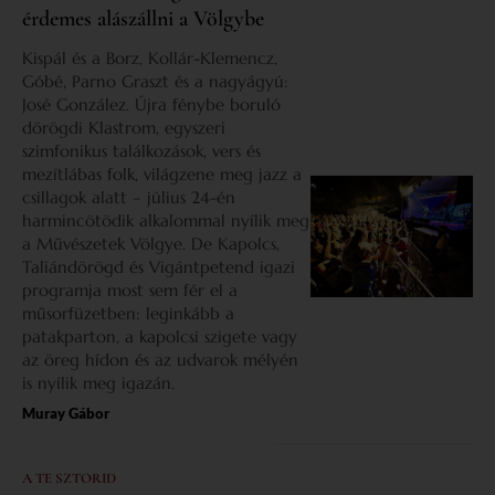
érdemes alászállni a Völgybe
Kispál és a Borz, Kollár-Klemencz,
Góbé, Parno Graszt és a nagyágyú:
José González. Újra fénybe boruló
dörögdi Klastrom, egyszeri
szimfonikus találkozások, vers és
mezítlábas folk, világzene meg jazz a
csillagok alatt – július 24-én
harmincötödik alkalommal nyílik meg
a Művészetek Völgye. De Kapolcs,
Taliándörögd és Vigántpetend igazi
programja most sem fér el a
műsorfüzetben: leginkább a
patakparton, a kapolcsi szigete vagy
az öreg hídon és az udvarok mélyén
is nyílik meg igazán.
Muray Gábor
A TE SZTORID