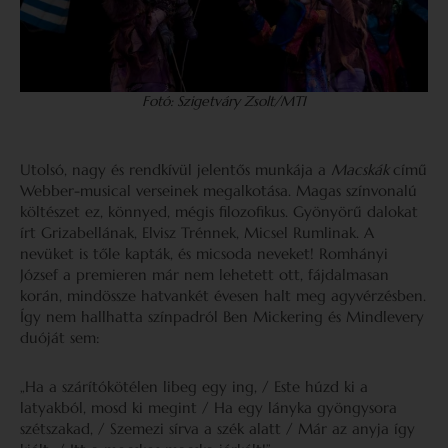
Fotó: Szigetváry Zsolt/MTI
Utolsó, nagy és rendkívül jelentős munkája a
Macskák
című
Webber-musical verseinek megalkotása. Magas színvonalú
költészet ez, könnyed, mégis filozofikus. Gyönyörű dalokat
írt Grizabellának, Elvisz Trénnek, Micsel Rumlinak. A
nevüket is tőle kapták, és micsoda neveket! Romhányi
József a premieren már nem lehetett ott, fájdalmasan
korán, mindössze hatvankét évesen halt meg agyvérzésben.
Így nem hallhatta színpadról Ben Mickering és Mindlevery
duóját sem:
„Ha a szárítókötélen libeg egy ing, / Este húzd ki a
latyakból, mosd ki megint / Ha egy lányka gyöngysora
szétszakad, / Szemezi sírva a szék alatt / Már az anyja így