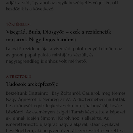
adják a szót, így ahol az egyik beszélgetés véget ér, ott
kezdődik is a következő.
TÖRTÉNELEM
Visegrád, Buda, Diósgyőr – ezek a rezidenciák
mutatták Nagy Lajos hatalmát
Lajos fő rezidenciája, a visegrádi palota egyértelműen az
avignoni pápai palota mintájára készült, és
nagyságrendileg is ahhoz volt mérhető.
A TE SZTORID
Tudósok arcképfestője
Beszéltünk Einsteinről, Bay Zoltánról, Gaussról, még Nemes
Nagy Ágnesről is. Nemrég az MTA dísztermében mutatták
be a könyvét egyik legkedvesebb interjúalanyáról, Lovász
Lászlóról. Az eseményen Szigeti Tamás készítette a képeket,
aki annak idején Simonyi Károlyhoz is elkísérte. Az
ismeretterjesztő újságírás nagy alakjával, Staar Gyulával
beszélgettem, aki negyven éven át szerkesztette, vezette a