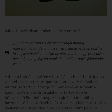
Bubó! Létezik olyan ember, aki ne szeretné?
„Bubó doktor rendes évi szabadságát mindig
nagyszombaton déltől húsvét vasárnapig vette ki, ezzel is
bizonyítva tiszteletre méltó hivatástudatát, hogy csak akkor
nem folytatja gyógyító munkáját, amikor úgyis feltámadás
van.”
Aki nem tudná, mesekönyv formájában is elérhető, így ha
valahol ez az esti mese, garantáltan nevetéssé fajul az
altatás szertartása. Meggyőző karaktereket formált a
szerelmes természetű Ursulából, a tartózkodó és
bölcselkedő Bubóból meg az önsajnálat címeréül is
használható Teknős Ernőből. És akkor még ki sem tértünk a
mellékszereplőkre! Meg a bölcseletekre. Mint például: