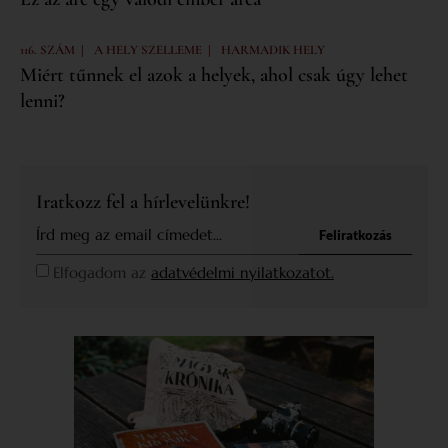
|
|
116. SZÁM
A HELY SZELLEME
HARMADIK HELY
Miért tűnnek el azok a helyek, ahol csak úgy lehet
lenni?
Iratkozz fel a hírlevelünkre!
Feliratkozás
Elfogadom az
adatvédelmi nyilatkozatot.