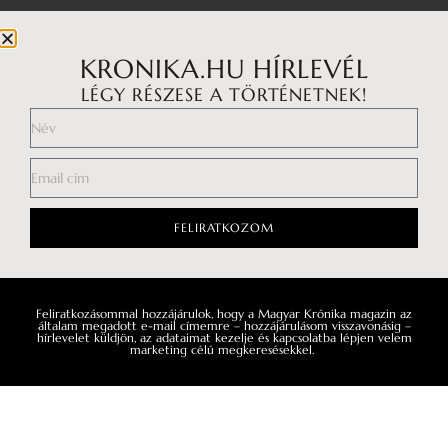
A TE SZTORID
TÖRTÉNELEM
Bősze Ádám: Számomra ez az
Visegrád, Buda, 
KRONIKA.HU HÍRLEVÉL
éltető erő
rezidenciák mut
LÉGY RÉSZESE A TÖRTÉNETNEK!
hatalmát
Interjúalanyainkat – Lobenwein
Norbert fesztiválszervezőt, Sena Dagadu
Lajos fő rezidenciá
énekesnő, Pindroch Csaba színművészt
egyértelműen az a
és Bősze Ádám zenetörténészt – arra
mintájára készült,
kértük, hogy egymásnak adják a szót,
ahhoz volt mérhet
így ahol az egyik beszélgetés véget ér,
FELIRATKOZOM
ott kezdődik is a következő.
Feliratkozásommal hozzájárulok, hogy a Magyar Krónika magazin az
általam megadott e-mail címemre – hozzájárulásom visszavonásig –
hírlevelet küldjön, az adataimat kezelje és kapcsolatba lépjen velem
marketing célú megkeresésekkel.