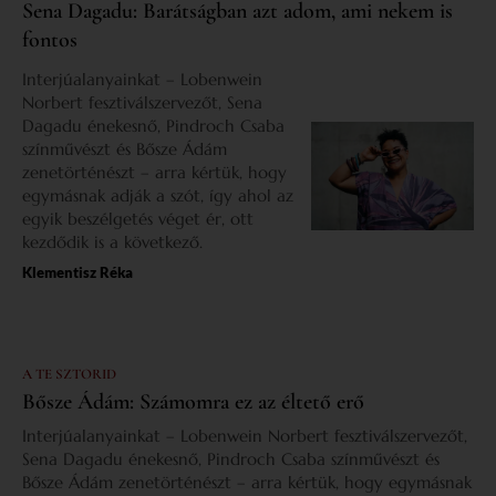
Sena Dagadu: Barátságban azt adom, ami nekem is
fontos
Interjúalanyainkat – Lobenwein
Norbert fesztiválszervezőt, Sena
Dagadu énekesnő, Pindroch Csaba
színművészt és Bősze Ádám
zenetörténészt – arra kértük, hogy
egymásnak adják a szót, így ahol az
egyik beszélgetés véget ér, ott
kezdődik is a következő.
Klementisz Réka
A TE SZTORID
Bősze Ádám: Számomra ez az éltető erő
Interjúalanyainkat – Lobenwein Norbert fesztiválszervezőt,
Sena Dagadu énekesnő, Pindroch Csaba színművészt és
Bősze Ádám zenetörténészt – arra kértük, hogy egymásnak