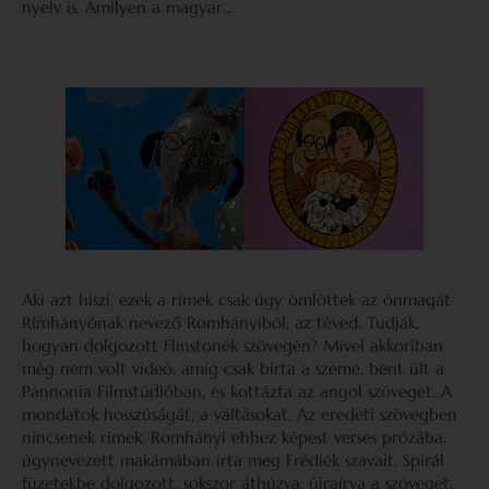
nyelv is. Amilyen a magyar…
Aki azt hiszi, ezek a rímek csak úgy ömlöttek az önmagát
Rímhányónak nevező Romhányiból, az téved. Tudják,
hogyan dolgozott Flinstonék szövegén? Mivel akkoriban
még nem volt videó, amíg csak bírta a szeme, bent ült a
Pannonia Filmstúdióban, és kottázta az angol szöveget. A
mondatok hosszúságát, a váltásokat. Az eredeti szövegben
nincsenek rímek, Romhányi ehhez képest verses prózába,
úgynevezett makámában írta meg Frédiék szavait. Spirál
füzetekbe dolgozott, sokszor áthúzva, újraírva a szöveget.