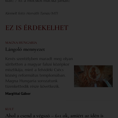
kiált: / Itt a mocskos macska járkált!”
Kiemelt fotó: Horváth Tamás/MTI
EZ IS ÉRDEKELHET
MAGNA HUNGARIA
Lángoló mennyezet
Kevés szentélyben maradt meg olyan
sűrítetten a magyar falusi középkor
misztikája, mint a felvidéki Csécs
község református templomában.
Magna Hungaria sorozatunk
tizenkettedik része következik.
Margittai Gábor
KULT
Ahol a csend a végszó – 6+1 ok, amiért az idén is