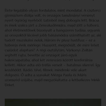
Élete legalább olyan fordulatos, mint mondatai. A ciszterci
gimnázium diákja volt, és országos tanulmányi versenyt
nyert ógörög nyelvből. Latinból meg dobogós lett. Brácsa
és ének szakra járt a Zeneakadémiára, majd jött a háború,
ahol életmentőnek bizonyult a hangszeres tudása, ugyanis
az oroszoktól kicsivel jobb bánásmódra számíthatott az, aki
tudott muzsikálni nekik. Három év plusz hastífusz – ez a
háborús évek mérlege. Hazajött, megnősült, de mire lehet
családot alapítani? A régi osztálytárs, Várkonyi Zoltán
segített rajta, bevette az országot járó egyik
haknicsapatába, ahol két zeneszám között konferálnia
kellett. Akkor adta elő tréfás verseit – hatalmas sikerrel. Így
kezdődött. Rádió, tévé, filmek: mindenki vele akart
dolgozni. Ő adta a szavakat Mézga Paula és Máris
szomszéd szájába, majd megszólaltatta a kétbalkezes Mekk
Eleket.