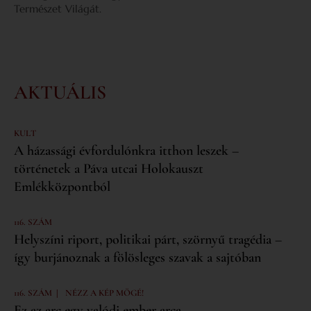
Természet Világát.
AKTUÁLIS
KULT
A házassági évfordulónkra itthon leszek –
történetek a Páva utcai Holokauszt
Emlékközpontból
116. SZÁM
Helyszíni riport, politikai párt, szörnyű tragédia –
így burjánoznak a fölösleges szavak a sajtóban
|
116. SZÁM
NÉZZ A KÉP MÖGÉ!
Ez az arc egy valódi ember arca