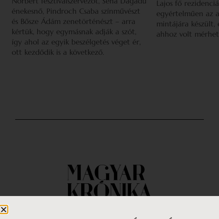
Norbert fesztiválszervezőt, Sena Dagadu
Lajos fő rezidenciá
énekesnő, Pindroch Csaba színművészt
egyértelműen az a
és Bősze Ádám zenetörténészt – arra
mintájára készült,
kértük, hogy egymásnak adják a szót,
ahhoz volt mérhet
így ahol az egyik beszélgetés véget ér,
ott kezdődik is a következő.