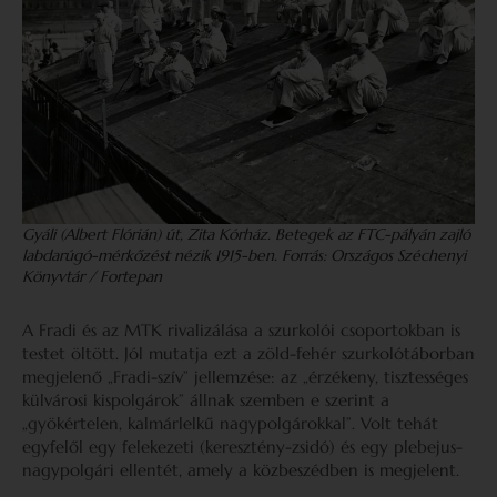
Gyáli (Albert Flórián) út, Zita Kórház. Betegek az FTC-pályán zajló
labdarúgó-mérkőzést nézik 1915-ben. Forrás: Országos Széchenyi
Könyvtár / Fortepan
A Fradi és az MTK rivalizálása a szurkolói csoportokban is
testet öltött. Jól mutatja ezt a zöld-fehér szurkolótáborban
megjelenő „Fradi-szív” jellemzése: az „érzékeny, tisztességes
külvárosi kispolgárok” állnak szemben e szerint a
„gyökértelen, kalmárlelkű nagypolgárokkal”. Volt tehát
egyfelől egy felekezeti (keresztény-zsidó) és egy plebejus-
nagypolgári ellentét, amely a közbeszédben is megjelent.