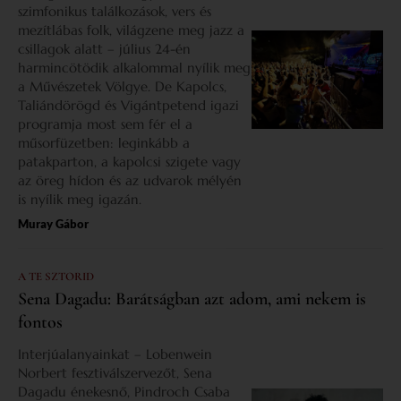
szimfonikus találkozások, vers és
mezítlábas folk, világzene meg jazz a
csillagok alatt – július 24-én
harmincötödik alkalommal nyílik meg
a Művészetek Völgye. De Kapolcs,
Taliándörögd és Vigántpetend igazi
programja most sem fér el a
műsorfüzetben: leginkább a
patakparton, a kapolcsi szigete vagy
az öreg hídon és az udvarok mélyén
is nyílik meg igazán.
Muray Gábor
A TE SZTORID
Sena Dagadu: Barátságban azt adom, ami nekem is
fontos
Interjúalanyainkat – Lobenwein
Norbert fesztiválszervezőt, Sena
Dagadu énekesnő, Pindroch Csaba