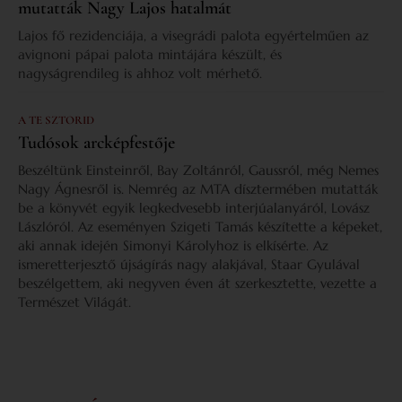
mutatták Nagy Lajos hatalmát
Lajos fő rezidenciája, a visegrádi palota egyértelműen az
avignoni pápai palota mintájára készült, és
nagyságrendileg is ahhoz volt mérhető.
A TE SZTORID
Tudósok arcképfestője
Beszéltünk Einsteinről, Bay Zoltánról, Gaussról, még Nemes
Nagy Ágnesről is. Nemrég az MTA dísztermében mutatták
be a könyvét egyik legkedvesebb interjúalanyáról, Lovász
Lászlóról. Az eseményen Szigeti Tamás készítette a képeket,
aki annak idején Simonyi Károlyhoz is elkísérte. Az
ismeretterjesztő újságírás nagy alakjával, Staar Gyulával
beszélgettem, aki negyven éven át szerkesztette, vezette a
Természet Világát.