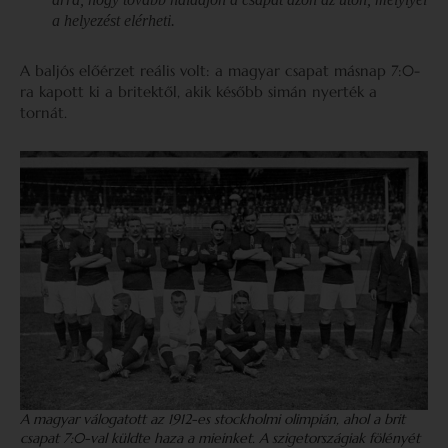
a helyezést elérheti
.
A baljós előérzet reális volt: a magyar csapat másnap 7:0-
ra kapott ki a britektől, akik később simán nyerték a
tornát.
A magyar válogatott az 1912-es stockholmi olimpián, ahol a brit
csapat 7:0-val küldte haza a mieinket. A szigetországiak fölényét