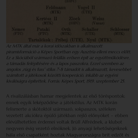
Az MTK által már a korai időszakban is alkalmazott
piramisformáció a Képes Sportban egy Ausztria elleni meccs előtt.
Ez a Skóciából származó felállás erősen épít az együttműködésre,
a támadás felépítésére és a lapos passzokra. Ezzel szemben az
angolos „rúgj és fuss” stílus 7-8 támadót is alkalmazott, kevesebbet
számított a játékosok közötti kooperáció, inkább az egyéni
kiválóságra építettek. Forrás: Képes Sport, 1919. szeptember 25.
A rivalizálásban hamar megjelentek az első töréspontok:
ennek egyik leképződése a játékstílus. Az MTK korán
felismerte a skótoktól származó, sokpasszos, széleken
vezetett akciókra épülő játékban rejlő előnyöket – ebben
elévülhetetlen érdemei voltak Brüll Alfrédnek, a klubot
negyven évig vezető elnöknek. Jó anyagi lehetőségeiknek
hála első csapatként hoztak Magyarországra brit edzőt és