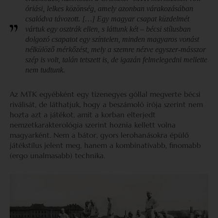
óriási, lelkes közönség, amely azonban várakozásában
csalódva távozott. […] Egy magyar csapat küzdelmét
vártuk egy osztrák ellen, s láttunk két – bécsi stílusban
dolgozó csapatot egy színtelen, minden magyaros vonást
nélkülöző mérkőzést, mely a szemre nézve egyszer-másszor
szép is volt, talán tetszett is, de igazán felmelegedni mellette
nem tudtunk.
Az MTK egyébként egy tizenegyes góllal megverte bécsi
riválisát, de láthatjuk, hogy a beszámoló írója szerint nem
hozta azt a játékot, amit a korban elterjedt
nemzetkarakterológia szerint hoznia kellett volna
magyarként. Nem a bátor, gyors lerohanásokra épülő
játékstílus jelent meg, hanem a kombinatívabb, finomabb
(ergo unalmasabb) technika.