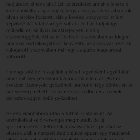
hadjáratot élnénk újra! Ezt az érzületet annak ellenére is
kommunikálta a sportsajtó, hogy a magyarok soraiban sok
olyan játékos focizott, akik a kevéssé „magyaros” stílust
képviselő MTK labdarúgói voltak. De hát tudjuk így
működik ez: az ilyen karakterjegyek mindig
viszonyfüggőek. Aki az MTK–Fradi viszonyában az idegen,
unalmas, osztrákos játékot képviselte, az a magyar–osztrák
válogatott viszonyában már egy csapásra magyarossá
változott.
Ha nagytotálból vizsgáljuk a képet, egyébként egyáltalán
nincs mit szégyenkeznünk a sógorok ellen: az 1910-es
években tizennyolc győzelmet arattunk négy döntetlen és
hat vereség mellett. De az első évtizedben is a mieink
szereztek eggyel több győzelmet.
Az első világháború után a futball is átalakult. Az
osztrákokkal való versengés megmaradt, de új
sportnemzetek is feltűntek a riválisok közt: például az
olaszok, akik a nemzeti stadionjukat éppen egy magyarok
elleni meccsel avatták el. Emellett megindultak az első