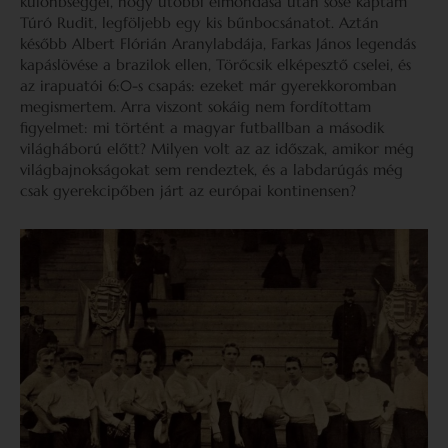
különbséggel, hogy utóbbi elmondása után sose kaptam
Túró Rudit, legföljebb egy kis bűnbocsánatot. Aztán
később Albert Flórián Aranylabdája, Farkas János legendás
kapáslövése a brazilok ellen, Törőcsik elképesztő cselei, és
az irapuatói 6:0-s csapás: ezeket már gyerekkoromban
megismertem. Arra viszont sokáig nem fordítottam
figyelmet: mi történt a magyar futballban a második
világháború előtt? Milyen volt az az időszak, amikor még
világbajnokságokat sem rendeztek, és a labdarúgás még
csak gyerekcipőben járt az európai kontinensen?