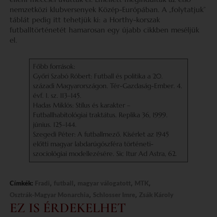
nemzetközi klubversenyek Közép-Európában. A „folytatjuk”
táblát pedig itt tehetjük ki: a Horthy-korszak
futballtörténetét hamarosan egy újabb cikkben meséljük
el.
Főbb források:
Győri Szabó Róbert: Futball és politika a 20.
századi Magyarországon. Tér-Gazdaság-Ember. 4.
évf. 1. sz. 113–145.
Hadas Miklós: Stílus és karakter –
Futballhabitológiai traktátus. Replika 36, 1999.
június. 125–144.
Szegedi Péter: A futballmező. Kísérlet az 1945
előtti magyar labdarúgószféra történeti-
szociológiai modellezésére. Sic Itur Ad Astra, 62.
,
,
,
,
Címkék:
Fradi
futball
magyar válogatott
MTK
,
,
Osztrák-Magyar Monarchia
Schlosser Imre
Zsák Károly
EZ IS ÉRDEKELHET