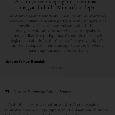
A zsidó, a sváb kispolgár és a munkás –
magyar futball a Monarchia idején
Az Aranycsapatot mindenki ismeri, az utána következő
évtizedek hullámvölgyeiről pedig szüleink, nagyszüleink
mesélnek. De korábban milyen volt a futball
Magyarországon? A Monarchia éveiről gyakran
megfeledkezünk, pedig a hazai sporttörténet egyik
legizgalmasabb időszakáról van szó. Egy olyan korról,
amikor a csapatok nem csak egy klubot jelentettek,
hanem egy társadalmi csoportot is.
Szöveg:
Sarnyai Benedek
2024.12.03.
Grosics, Buzánszky, Lóránt, Lantos…
– ésatöbbi: az Aranycsapat névsorát még nagyapám
tanította nekem, és úgy fújtam, mint a
Miatyánkot.
Annyi