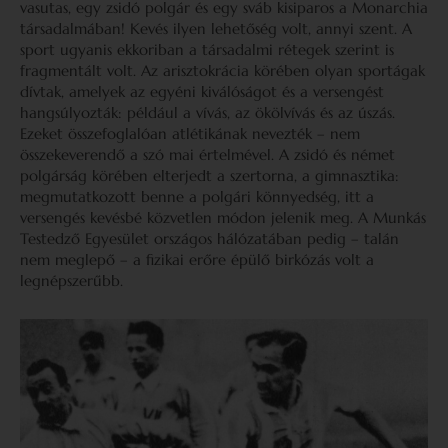
vasutas, egy zsidó polgár és egy sváb kisiparos a Monarchia
társadalmában! Kevés ilyen lehetőség volt, annyi szent. A
sport ugyanis ekkoriban a társadalmi rétegek szerint is
fragmentált volt. Az arisztokrácia körében olyan sportágak
dívtak, amelyek az egyéni kiválóságot és a versengést
hangsúlyozták: például a vívás, az ökölvívás és az úszás.
Ezeket összefoglalóan atlétikának nevezték – nem
összekeverendő a szó mai értelmével. A zsidó és német
polgárság körében elterjedt a szertorna, a gimnasztika:
megmutatkozott benne a polgári könnyedség, itt a
versengés kevésbé közvetlen módon jelenik meg. A Munkás
Testedző Egyesület országos hálózatában pedig – talán
nem meglepő – a fizikai erőre épülő birkózás volt a
legnépszerűbb.