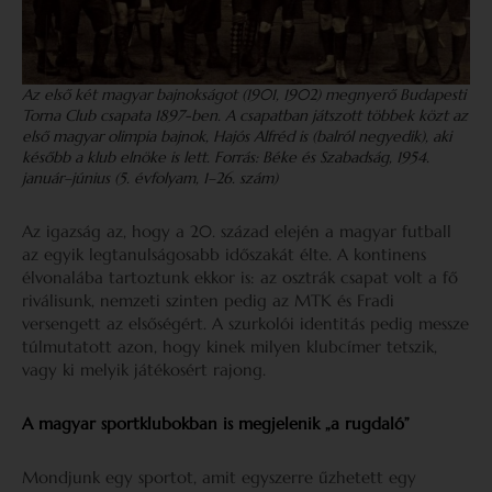
Az első két magyar bajnokságot (1901, 1902) megnyerő Budapesti
Torna Club csapata 1897-ben. A csapatban játszott többek közt az
első magyar olimpia bajnok, Hajós Alfréd is (balról negyedik), aki
később a klub elnöke is lett. Forrás: Béke és Szabadság, 1954.
január–június (5. évfolyam, 1–26. szám)
Az igazság az, hogy a 20. század elején a magyar futball
az egyik legtanulságosabb időszakát élte. A kontinens
élvonalába tartoztunk ekkor is: az osztrák csapat volt a fő
riválisunk, nemzeti szinten pedig az MTK és Fradi
versengett az elsőségért. A szurkolói identitás pedig messze
túlmutatott azon, hogy kinek milyen klubcímer tetszik,
vagy ki melyik játékosért rajong.
A magyar sportklubokban is megjelenik „a rugdaló”
Mondjunk egy sportot, amit egyszerre űzhetett egy