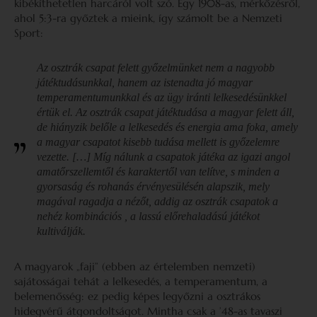
kibékíthetetlen harcáról volt szó. Egy 1908-as, mérkőzésről,
ahol 5:3-ra győztek a mieink, így számolt be a Nemzeti
Sport:
Az osztrák csapat felett győzelmünket nem a nagyobb
játéktudásunkkal, hanem az istenadta jó magyar
temperamentumunkkal és az ügy iránti lelkesedésünkkel
értük el. Az osztrák csapat játéktudása a magyar felett áll,
de hiányzik belőle a lelkesedés és energia ama foka, amely
a magyar csapatot kisebb tudása mellett is győzelemre
vezette. […] Míg nálunk a csapatok játéka az igazi angol
amatőrszellemtől és karaktertől van telítve, s minden a
gyorsaság és rohanás érvényesülésén alapszik, mely
magával ragadja a nézőt, addig az osztrák csapatok a
nehéz kombinációs , a lassú előrehaladású játékot
kultiválják
.
A magyarok „faji” (ebben az értelemben nemzeti)
sajátosságai tehát a lelkesedés, a temperamentum, a
belemenősség: ez pedig képes legyőzni a osztrákos
hidegvérű átgondoltságot. Mintha csak a ’48-as tavaszi