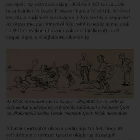
szerepelt. Az osztrákok ekkor, 1902-ben 5:0-val küldték
haza fiainkat. A kesztyűt viszont hamar felvettük, fél évvel
később, a budapesti visszavágón 3:2-re vertük a sógorokat.
Az összes meccset innentől felsorolni is nehéz lenne: csak
az 1910-es években huszonnyolcszor találkozott a két
csapat (igen, a világháború ellenére is).
Az 1908. november 1-jén a magyar válogatott 5:3-ra verte az
osztrákokat Budapesten. A fentebbi karikatúrát a Nemzeti Sport
ez alkalomból közölte. Forrás: Nemzeti Sport, 1908. november
A hazai sportsajtót olvasva pedig úgy tűnhet, hogy itt
voltaképpen a nemzet karakterológiai sajátosságok