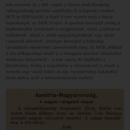
kölcsönzöm). Ez a két csapat a húszas évek közepéig
váltógazdaság-szerűen sajátította ki a bajnoki címeket:
1903 és 1929 között a Fradi 11-szer nyerte meg a hazai
bajnokságot, az MTK 13-szor. A sporton keresztül pedig a
beilleszkedési törekvések is megjelentek: mind „a külvárosi
sváboknak”, mind a „zsidó nagypolgároknak” egy olyan
csatornát jelentett, amelyen keresztül a többségi
társadalom elismerését szerezhették meg. Az MTK például
a név jelképessége miatt is a Hungária körutat választotta
stadionja helyszínéül – a mai napig itt található a
létesítmény. Pedig a századelőn a városnak ezt a részét a
temető, egy vasúti töltés és egy nyomortelep határolta:
kevés dolog szólt a helyszínválasztás mellett.