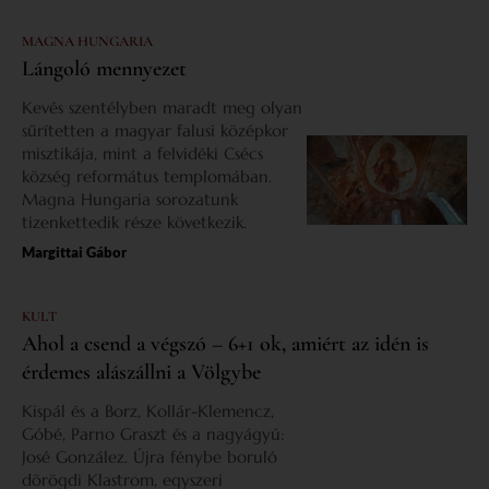
MAGNA HUNGARIA
Lángoló mennyezet
Kevés szentélyben maradt meg olyan
sűrítetten a magyar falusi középkor
misztikája, mint a felvidéki Csécs
község református templomában.
Magna Hungaria sorozatunk
tizenkettedik része következik.
Margittai Gábor
KULT
Ahol a csend a végszó – 6+1 ok, amiért az idén is
érdemes alászállni a Völgybe
Kispál és a Borz, Kollár-Klemencz,
Góbé, Parno Graszt és a nagyágyú:
José González. Újra fénybe boruló
dörögdi Klastrom, egyszeri