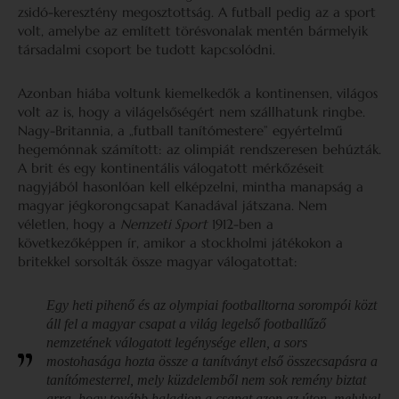
zsidó-keresztény megosztottság. A futball pedig az a sport
volt, amelybe az említett törésvonalak mentén bármelyik
társadalmi csoport be tudott kapcsolódni.
Azonban hiába voltunk kiemelkedők a kontinensen, világos
volt az is, hogy a világelsőségért nem szállhatunk ringbe.
Nagy-Britannia, a „futball tanítómestere” egyértelmű
hegemónnak számított: az olimpiát rendszeresen behúzták.
A brit és egy kontinentális válogatott mérkőzéseit
nagyjából hasonlóan kell elképzelni, mintha manapság a
magyar jégkorongcsapat Kanadával játszana. Nem
véletlen, hogy a
Nemzeti Sport
1912-ben a
következőképpen ír, amikor a stockholmi játékokon a
britekkel sorsolták össze magyar válogatottat:
Egy heti pihenő és az olympiai footballtorna sorompói közt
áll fel a magyar csapat a világ legelső footballűző
nemzetének válogatott legénysége ellen, a sors
mostohasága hozta össze a tanítványt első összecsapásra a
tanítómesterrel, mely küzdelemből nem sok remény biztat
arra, hogy tovább haladjon a csapat azon az úton, melylyel