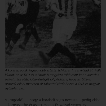
A korszak egyik legnagyobb sztárja, Schlosser Imre. Mindkét rivális
klubot, az MTK-t és a Fradit is megjárta több mint két évtizedes
pályafutása alatt. Gólerősségét jól példázza, hogy az 1912-es
oroszok elleni meccsen öt találattal járult hozzá a 0:12-es magyar
győzelemhez.
A „rugdaló” – ahogy a korabeli sajtó nevezte – pedig ebbe
a környezetbe érkezett meg a 19. század végén, és