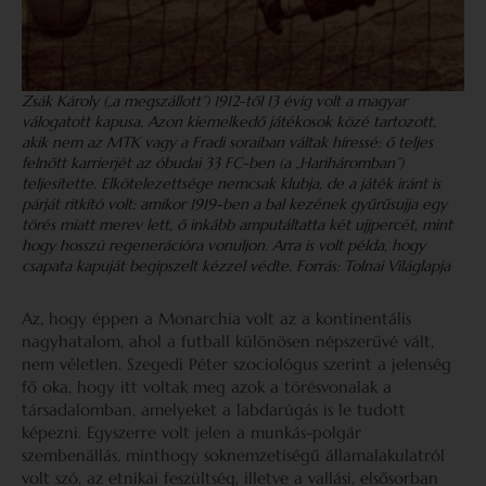
Zsák Károly („a megszállott”) 1912-től 13 évig volt a magyar
válogatott kapusa. Azon kiemelkedő játékosok közé tartozott,
akik nem az MTK vagy a Fradi soraiban váltak híressé: ő teljes
felnőtt karrierjét az óbudai 33 FC-ben (a „Hariháromban”)
teljesítette. Elkötelezettsége nemcsak klubja, de a játék iránt is
párját ritkító volt: amikor 1919-ben a bal kezének gyűrűsujja egy
törés miatt merev lett, ő inkább amputáltatta két ujjpercét, mint
hogy hosszú regenerációra vonuljon. Arra is volt példa, hogy
csapata kapuját begipszelt kézzel védte. Forrás: Tolnai Világlapja
Az, hogy éppen a Monarchia volt az a kontinentális
nagyhatalom, ahol a futball különösen népszerűvé vált,
nem véletlen. Szegedi Péter szociológus szerint a jelenség
fő oka, hogy itt voltak meg azok a törésvonalak a
társadalomban, amelyeket a labdarúgás is le tudott
képezni. Egyszerre volt jelen a munkás-polgár
szembenállás, minthogy soknemzetiségű államalakulatról
volt szó, az etnikai feszültség, illetve a vallási, elsősorban