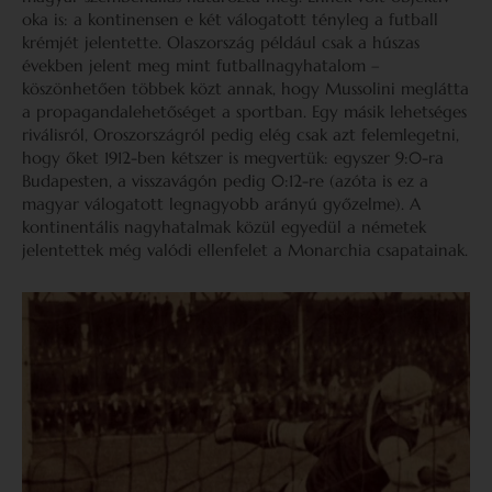
oka is: a kontinensen e két válogatott tényleg a futball
krémjét jelentette. Olaszország például csak a húszas
években jelent meg mint futballnagyhatalom –
köszönhetően többek közt annak, hogy Mussolini meglátta
a propagandalehetőséget a sportban. Egy másik lehetséges
riválisról, Oroszországról pedig elég csak azt felemlegetni,
hogy őket 1912-ben kétszer is megvertük: egyszer 9:0-ra
Budapesten, a visszavágón pedig 0:12-re (azóta is ez a
magyar válogatott legnagyobb arányú győzelme). A
kontinentális nagyhatalmak közül egyedül a németek
jelentettek még valódi ellenfelet a Monarchia csapatainak.