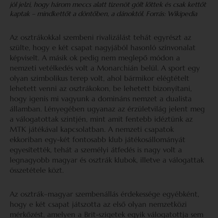
jól jelzi, hogy három meccs alatt tizenöt gólt lőttek és csak kettőt
kaptak – mindkettőt a döntőben, a dánoktól. Forrás: Wikipedia
Az osztrákokkal szembeni rivalizálást tehát egyrészt az
szülte, hogy e két csapat nagyjából hasonló színvonalat
képviselt. A másik ok pedig nem meglepő módon a
nemzeti vetélkedés volt a Monarchián belül. A sport egy
olyan szimbolikus terep volt, ahol bármikor elégtételt
lehetett venni az osztrákokon, be lehetett bizonyítani,
hogy igenis mi vagyunk a domináns nemzet a dualista
államban. Lényegében ugyanaz az érzületvilág jelent meg
a válogatottak szintjén, mint amit fentebb idéztünk az
MTK játékával kapcsolatban. A nemzeti csapatok
ekkoriban egy-két fontosabb klub játékosállományát
egyesítették, tehát a személyi átfedés is nagy volt a
legnagyobb magyar és osztrák klubok, illetve a válogattak
összetétele közt.
Az osztrák–magyar szembenállás érdekessége egyébként,
hogy e két csapat játszotta az első olyan nemzetközi
mérkőzést, amelyen a Brit-szigetek egyik válogatottja sem