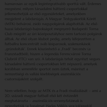
hamarosan az egyik legintegratívabb sporttá vált. Érdemes
megnézni, milyen társadalmi hátterű csoportokkal
jellemezhetjük az első egyesületeket, amelyekben
megjelent a labdarúgás. A Magyar Testgyakorlók Körét
(MTK) belvárosi, zsidó nagypolgárok alapították. Az első
hazai labdarúgó-bajnokságot megnyerő Budapesti Torna
Club mögött az úri középosztályhoz nem tartozó polgárok
álltak. Az első olyan klubot pedig, amely kifejezetten a
futballra koncentrált sváb kisiparosok, szakmunkások
„gründolták”. Ennek köszönhető a „Fradi” becenév (a
Franzstadtból), hiszen a legendás Ferencvárosi Torna
Clubról (FTC) van szó. A labdarúgás tehát egyrészt vegyes
társadalmi hátterű csoportokban lett népszerű, amelyek
korábban semmiféle sportot nem űztek, másrészt a
nemzetiségi és vallási kisebbségek asszimilációs
csatornájaként szolgált.
Nem véletlen, hogy az MTK és a Fradi rivalizálását – ami a
20. századi magyar futball első két évtizedét
meghatározta –
asszimilációs versenyfutás
nak is
nevezhetjük (a fogalmat Hadas Miklós szociológustól