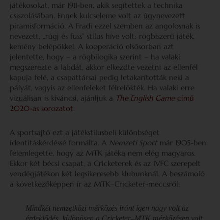
játékosokat, már 1911-ben, akik segítettek a technika
csiszolásában. Ennek kulcseleme volt az úgynevezett
piramisformáció. A Fradi ezzel szemben az angolosnak is
nevezett, „rúgj és fuss” stílus híve volt: rögbiszerű játék,
kemény belépőkkel. A kooperáció elsősorban azt
jelentette, hogy – a rögbilogika szerint – ha valaki
megszerezte a labdát, akkor elkezdte vezetni az ellenfél
kapuja felé, a csapattársai pedig letakarították neki a
pályát, vagyis az ellenfeleket félrelökték. Ha valaki erre
vizuálisan is kíváncsi, ajánljuk a
The English Game
című
2020-as sorozatot
.
A sportsajtó ezt a játékstílusbeli különbséget
identitáskérdéssé formálta. A
Nemzeti Sport
már 1905-ben
felemlegette, hogy az MTK játéka nem elég magyaros.
Ekkor két bécsi csapat, a Cricketerek és az IVFC szerepelt
vendégjátékon két legsikeresebb klubunknál. A beszámoló
a következőképpen ír az MTK–Cricketer-meccsről:
Mindkét nemzetközi mérkőzés iránt igen nagy volt az
érdeklődés, különösen a Cricketer–MTK mérkőzésen volt