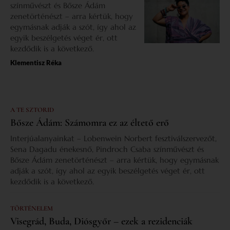
színművészt és Bősze Ádám
zenetörténészt – arra kértük, hogy
egymásnak adják a szót, így ahol az
egyik beszélgetés véget ér, ott
kezdődik is a következő.
Klementisz Réka
A TE SZTORID
Bősze Ádám: Számomra ez az éltető erő
Interjúalanyainkat – Lobenwein Norbert fesztiválszervezőt,
Sena Dagadu énekesnő, Pindroch Csaba színművészt és
Bősze Ádám zenetörténészt – arra kértük, hogy egymásnak
adják a szót, így ahol az egyik beszélgetés véget ér, ott
kezdődik is a következő.
TÖRTÉNELEM
Visegrád, Buda, Diósgyőr – ezek a rezidenciák