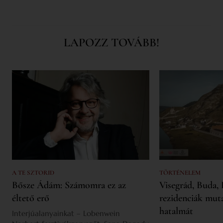
LAPOZZ TOVÁBB!
A TE SZTORID
TÖRTÉNELEM
Bősze Ádám: Számomra ez az
Visegrád, Buda, 
éltető erő
rezidenciák mut
hatalmát
Interjúalanyainkat – Lobenwein