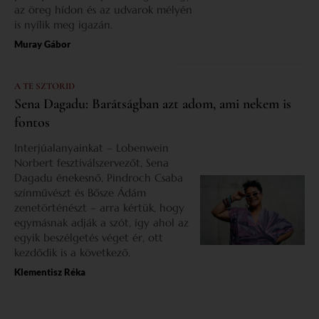
az öreg hídon és az udvarok mélyén
is nyílik meg igazán.
Muray Gábor
A TE SZTORID
Sena Dagadu: Barátságban azt adom, ami nekem is
fontos
Interjúalanyainkat – Lobenwein
Norbert fesztiválszervezőt, Sena
Dagadu énekesnő, Pindroch Csaba
színművészt és Bősze Ádám
zenetörténészt – arra kértük, hogy
egymásnak adják a szót, így ahol az
egyik beszélgetés véget ér, ott
kezdődik is a következő.
Klementisz Réka