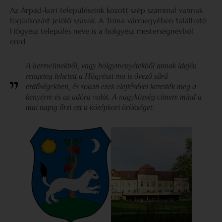
Az Árpád-kori településeink között szép számmal vannak
foglalkozást jelölő szavak. A Tolna vármegyében található
Hőgyész település neve is a hölgyész mesterségnévből
ered.
A hermelinekből, vagy hölgymenyétekből annak idején
rengeteg lehetett a Hőgyészt ma is övező sűrű
erdőségekben, és sokan ezek elejtésével keresték meg a
kenyérre és az adóra valót. A nagyközség címere mind a
mai napig őrzi ezt a középkori örökséget.