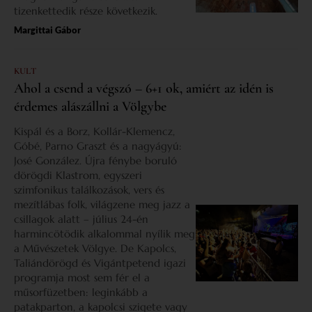
tizenkettedik része következik.
Margittai Gábor
KULT
Ahol a csend a végszó – 6+1 ok, amiért az idén is
érdemes alászállni a Völgybe
Kispál és a Borz, Kollár-Klemencz,
Góbé, Parno Graszt és a nagyágyú:
José González. Újra fénybe boruló
dörögdi Klastrom, egyszeri
szimfonikus találkozások, vers és
mezítlábas folk, világzene meg jazz a
csillagok alatt – július 24-én
harmincötödik alkalommal nyílik meg
a Művészetek Völgye. De Kapolcs,
Taliándörögd és Vigántpetend igazi
programja most sem fér el a
műsorfüzetben: leginkább a
patakparton, a kapolcsi szigete vagy