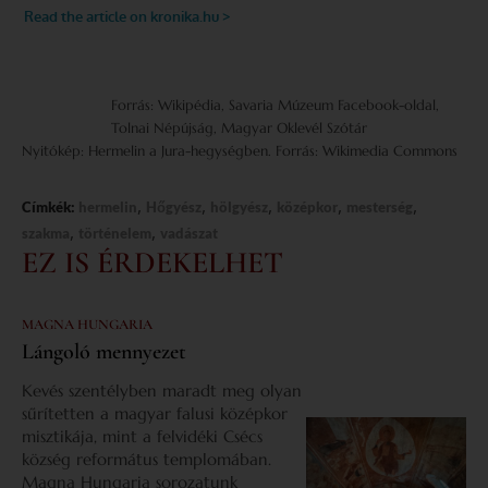
Forrás: Wikipédia, Savaria Múzeum Facebook-oldal,
Tolnai Népújság, Magyar Oklevél Szótár
Nyitókép: Hermelin a Jura-hegységben. Forrás: Wikimedia Commons
,
,
,
,
,
Címkék:
hermelin
Hőgyész
hölgyész
középkor
mesterség
,
,
szakma
történelem
vadászat
EZ IS ÉRDEKELHET
MAGNA HUNGARIA
Lángoló mennyezet
Kevés szentélyben maradt meg olyan
sűrítetten a magyar falusi középkor
misztikája, mint a felvidéki Csécs
község református templomában.
Magna Hungaria sorozatunk