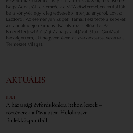
Beszéltünk Einsteinről, Bay Zoltánról, Gaussról, még Nemes
Nagy Ágnesről is. Nemrég az MTA dísztermében mutatták
be a könyvét egyik legkedvesebb interjúalanyáról, Lovász
Lászlóról. Az eseményen Szigeti Tamás készítette a képeket,
aki annak idején Simonyi Károlyhoz is elkísérte. Az
ismeretterjesztő újságírás nagy alakjával, Staar Gyulával
beszélgettem, aki negyven éven át szerkesztette, vezette a
Természet Világát.
AKTUÁLIS
KULT
A házassági évfordulónkra itthon leszek –
történetek a Páva utcai Holokauszt
Emlékközpontból