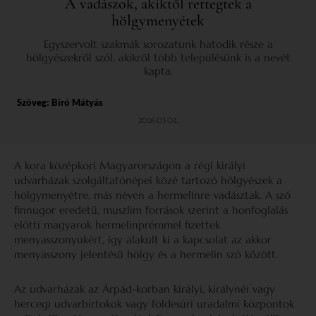
A vadászok, akiktől rettegtek a
hölgymenyétek
Egyszervolt szakmák sorozatunk hatodik része a
hölgyészekről szól, akikről több településünk is a nevét
kapta.
Szöveg:
Bíró Mátyás
2026.03.02.
A kora középkori Magyarországon a régi királyi
udvarházak szolgáltatónépei közé tartozó hölgyészek a
hölgymenyétre, más néven a hermelinre vadásztak. A szó
finnugor eredetű, muszlim források szerint a honfoglalás
előtti magyarok hermelinprémmel fizettek
menyasszonyukért, így alakult ki a kapcsolat az akkor
menyasszony jelentésű hölgy és a hermelin szó között.
Az udvarházak az Árpád-korban királyi, királynéi vagy
hercegi udvarbirtokok vagy földesúri uradalmi központok