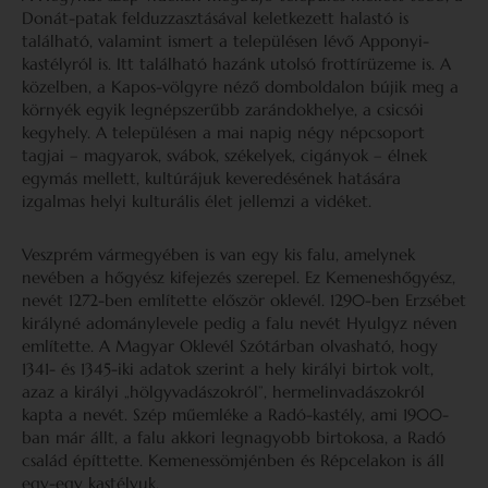
Donát-patak felduzzasztásával keletkezett halastó is
található, valamint ismert a településen lévő Apponyi-
kastélyról is. Itt található hazánk utolsó frottírüzeme is. A
közelben, a Kapos-völgyre néző domboldalon bújik meg a
környék egyik legnépszerűbb zarándokhelye, a csicsói
kegyhely. A településen a mai napig négy népcsoport
tagjai – magyarok, svábok, székelyek, cigányok – élnek
egymás mellett, kultúrájuk keveredésének hatására
izgalmas helyi kulturális élet jellemzi a vidéket.
Veszprém vármegyében is van egy kis falu, amelynek
nevében a hőgyész kifejezés szerepel. Ez Kemeneshőgyész,
nevét 1272-ben említette először oklevél. 1290-ben Erzsébet
királyné adománylevele pedig a falu nevét Hyulgyz néven
említette. A Magyar Oklevél Szótárban olvasható, hogy
1341- és 1345-iki adatok szerint a hely királyi birtok volt,
azaz a királyi „hölgyvadászokról”, hermelinvadászokról
kapta a nevét. Szép műemléke a Radó-kastély, ami 1900-
ban már állt, a falu akkori legnagyobb birtokosa, a Radó
család építtette. Kemenessömjénben és Répcelakon is áll
egy-egy kastélyuk.