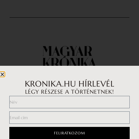
KRONIKA.HU HÍRLEVÉL
LÉGY RÉSZESE A TÖRTÉNETNEK!
Impresszum
Médiaajánlat
Általános Szerződési Feltételek
FELIRATKOZOM
Adatkezelési tájékoztató