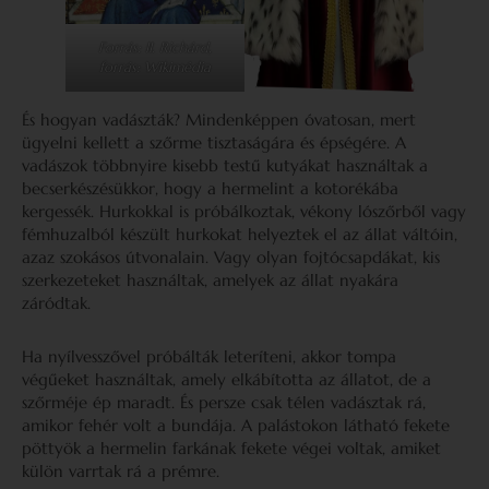
Forrás: II. Richárd,
forrás: Wikimédia
És hogyan vadászták? Mindenképpen óvatosan, mert
ügyelni kellett a szőrme tisztaságára és épségére. A
vadászok többnyire kisebb testű kutyákat használtak a
becserkészésükkor, hogy a hermelint a kotorékába
kergessék. Hurkokkal is próbálkoztak, vékony lószőrből vagy
fémhuzalból készült hurkokat helyeztek el az állat váltóin,
azaz szokásos útvonalain. Vagy olyan fojtócsapdákat, kis
szerkezeteket használtak, amelyek az állat nyakára
záródtak.
Ha nyílvesszővel próbálták leteríteni, akkor tompa
végűeket használtak, amely elkábította az állatot, de a
szőrméje ép maradt. És persze csak télen vadásztak rá,
amikor fehér volt a bundája. A palástokon látható fekete
pöttyök a hermelin farkának fekete végei voltak, amiket
külön varrtak rá a prémre.