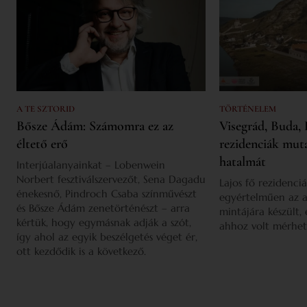
A TE SZTORID
TÖRTÉNELEM
Bősze Ádám: Számomra ez az
Visegrád, Buda, 
éltető erő
rezidenciák mut
hatalmát
Interjúalanyainkat – Lobenwein
Norbert fesztiválszervezőt, Sena Dagadu
Lajos fő rezidenciá
énekesnő, Pindroch Csaba színművészt
egyértelműen az a
és Bősze Ádám zenetörténészt – arra
mintájára készült,
kértük, hogy egymásnak adják a szót,
ahhoz volt mérhet
így ahol az egyik beszélgetés véget ér,
ott kezdődik is a következő.