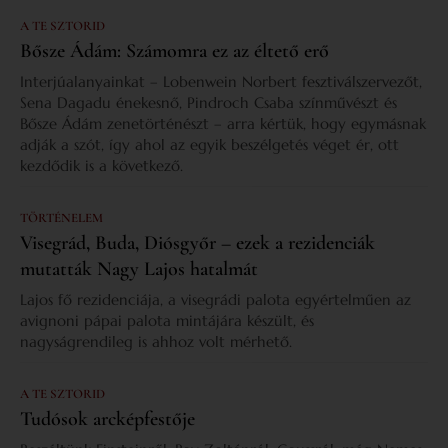
A TE SZTORID
Bősze Ádám: Számomra ez az éltető erő
Interjúalanyainkat – Lobenwein Norbert fesztiválszervezőt,
Sena Dagadu énekesnő, Pindroch Csaba színművészt és
Bősze Ádám zenetörténészt – arra kértük, hogy egymásnak
adják a szót, így ahol az egyik beszélgetés véget ér, ott
kezdődik is a következő.
TÖRTÉNELEM
Visegrád, Buda, Diósgyőr – ezek a rezidenciák
mutatták Nagy Lajos hatalmát
Lajos fő rezidenciája, a visegrádi palota egyértelműen az
avignoni pápai palota mintájára készült, és
nagyságrendileg is ahhoz volt mérhető.
A TE SZTORID
Tudósok arcképfestője