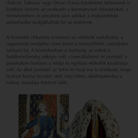
(Falicsi), Taksony vagy Décse (Géza fejedelem) helynevek is.
Ezekben intézte az uralkodó a kormányzati feladatokat, a
természetben és pénzben járó adókat a legközelebbi
udvarházba szolgáltatták be az emberek.
A hermelin (Mustela erminea) az emlősök osztályába, a
ragadozók rendjébe, ezen belül a menyétfélék családjába
tartozó faj. A középkorban a tisztaság, az erkölcsi
feddhetetlenség jelképe volt, címerállatként és prémjét a
palástokon hordani a világi és egyházi előkelők kiváltsága
volt. Az állat prémjét az tette és teszi ma is értékessé, hogy
nyáron barna bundát visel, míg télen, alkalmazkodva a
hóhoz, bundája fehérré válik.