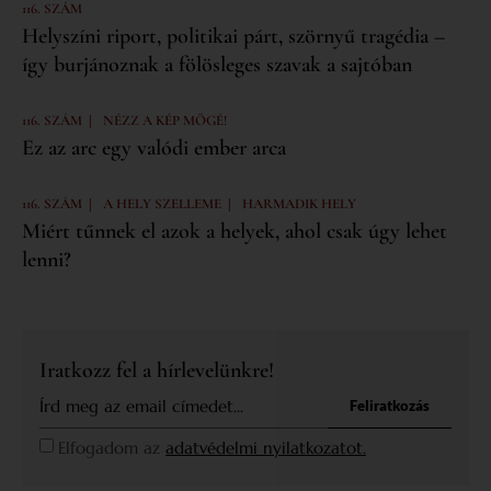
116. SZÁM
Helyszíni riport, politikai párt, szörnyű tragédia –
így burjánoznak a fölösleges szavak a sajtóban
|
116. SZÁM
NÉZZ A KÉP MÖGÉ!
Ez az arc egy valódi ember arca
|
|
116. SZÁM
A HELY SZELLEME
HARMADIK HELY
Miért tűnnek el azok a helyek, ahol csak úgy lehet
lenni?
Iratkozz fel a hírlevelünkre!
Feliratkozás
Elfogadom az
adatvédelmi nyilatkozatot.