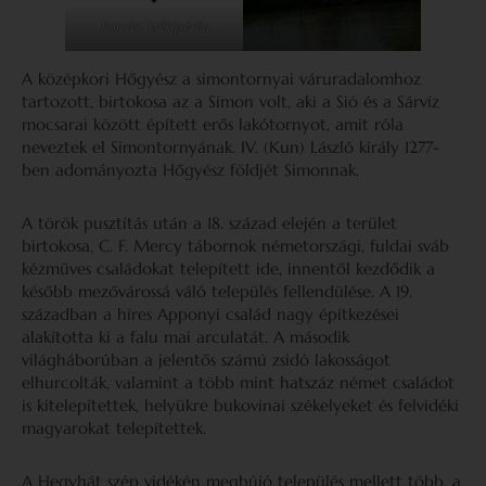
Forrás: Wikipédia
A középkori Hőgyész a simontornyai váruradalomhoz
tartozott, birtokosa az a Simon volt, aki a Sió és a Sárvíz
mocsarai között épített erős lakótornyot, amit róla
neveztek el Simontornyának. IV. (Kun) László király 1277-
ben adományozta Hőgyész földjét Simonnak.
A török pusztítás után a 18. század elején a terület
birtokosa, C. F. Mercy tábornok németországi, fuldai sváb
kézműves családokat telepített ide, innentől kezdődik a
később mezővárossá váló település fellendülése. A 19.
században a híres Apponyi család nagy építkezései
alakította ki a falu mai arculatát. A második
világháborúban a jelentős számú zsidó lakosságot
elhurcolták, valamint a több mint hatszáz német családot
is kitelepítettek, helyükre bukovinai székelyeket és felvidéki
magyarokat telepítettek.
A Hegyhát szép vidékén megbújó település mellett több, a