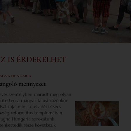
EZ IS ÉRDEKELHET
AGNA HUNGARIA
ángoló mennyezet
evés szentélyben maradt meg olyan
űrítetten a magyar falusi középkor
isztikája, mint a felvidéki Csécs
özség református templomában.
agna Hungaria sorozatunk
izenkettedik része következik.