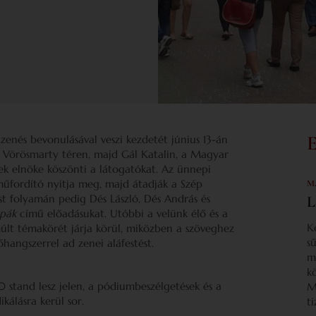
enés bevonulásával veszi kezdetét június 13-án
 Vörösmarty téren, majd Gál Katalin, a Magyar
k elnöke köszönti a látogatókat. Az ünnepi
űfordító nyitja meg, majd átadják a Szép
M
st folyamán pedig Dés László, Dés András és
L
apák
című előadásukat. Utóbbi a velünk élő és a
K
lt témakörét járja körül, miközben a szöveghez
s
hangszerrel ad zenei aláfestést.
m
k
0 stand lesz jelen, a pódiumbeszélgetések és a
M
kálásra kerül sor.
t