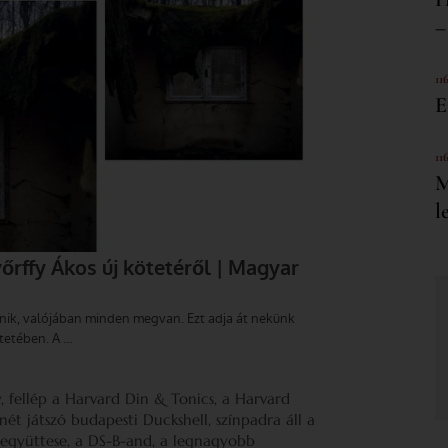
–
11
E
11
M
l
 fellép a Harvard Din & Tonics, a Harvard
nét játszó budapesti Duckshell, színpadra áll a
 együttese, a DS-B-and, a legnagyobb