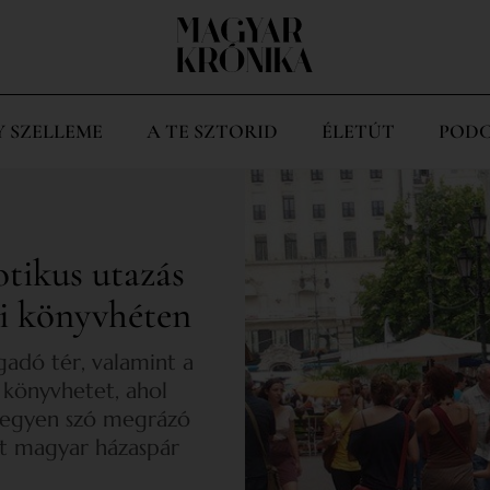
Y SZELLEME
A TE SZTORID
ÉLETÚT
PODC
otikus utazás
pi könyvhéten
igadó tér, valamint a
 könyvhetet, ahol
 legyen szó megrázó
lt magyar házaspár