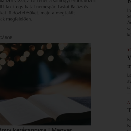
B
alauzol vissza, a történet a somogyi erdők között
t lakik egy fiatal nemespár, Laskai Balázs és
I
ikat, üldöztetésüket, majd a megtalált
S
nak megfelelően.
Á
s
k
T
V
m
L
a
i
A
T
B
N