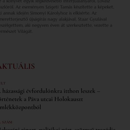
e a könyvét egyik legkedvesebb interjúalanyáról, Lovász
ászlóról. Az eseményen Szigeti Tamás készítette a képeket,
ki annak idején Simonyi Károlyhoz is elkísérte. Az
smeretterjesztő újságírás nagy alakjával, Staar Gyulával
eszélgettem, aki negyven éven át szerkesztette, vezette a
ermészet Világát.
AKTUÁLIS
ULT
 házassági évfordulónkra itthon leszek –
örténetek a Páva utcai Holokauszt
mlékközpontból
6. SZÁM
elyszíni riport, politikai párt, szörnyű tragédia