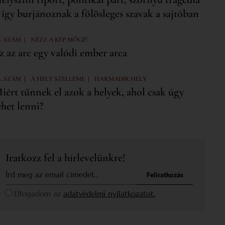
 így burjánoznak a fölösleges szavak a sajtóban
|
6. SZÁM
NÉZZ A KÉP MÖGÉ!
z az arc egy valódi ember arca
|
|
6. SZÁM
A HELY SZELLEME
HARMADIK HELY
iért tűnnek el azok a helyek, ahol csak úgy
ehet lenni?
Iratkozz fel a hírlevelünkre!
Feliratkozás
Elfogadom az
adatvédelmi nyilatkozatot.