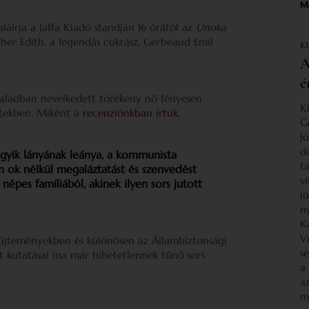
Ma
láírja a Jaffa Kiadó standján 16 órától az
Unoka
cher Edith, a legendás cukrász, Gerbeaud Emil
K
A
é
saládban nevelkedett törékeny nő fényesen
K
etekben. Miként a
recenziónkban írtuk
,
G
J
d
egyik lányának leánya, a kommunista
ta
n ok nélkül megaláztatást és szenvedést
v
népes famíliából, akinek ilyen sors jutott
j
n
K
V
yűjteményekben és különösen az Állambiztonsági
s
tt kutatásai ma már hihetetlennek tűnő sors
a
a
n