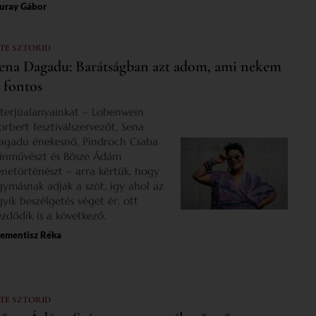
uray Gábor
 TE SZTORID
ena Dagadu: Barátságban azt adom, ami nekem
s fontos
nterjúalanyainkat – Lobenwein
orbert fesztiválszervezőt, Sena
agadu énekesnő, Pindroch Csaba
zínművészt és Bősze Ádám
enetörténészt – arra kértük, hogy
gymásnak adják a szót, így ahol az
gyik beszélgetés véget ér, ott
ezdődik is a következő.
lementisz Réka
 TE SZTORID