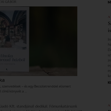
M
A
S
i
I
N
D
s
z
e
e
k
K
A
 Kiadó Kft. standjánál dedikál. Főmunkatársunk