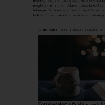
nemrég megjelent könyve,
A kincs
1458-ba k
megbújó kis faluban, Atádon veszi kezdetét. It
felesége, Zsuzsánna, az ő rendkívüli kalandja
boldogságukat meséli el a regény a valóság