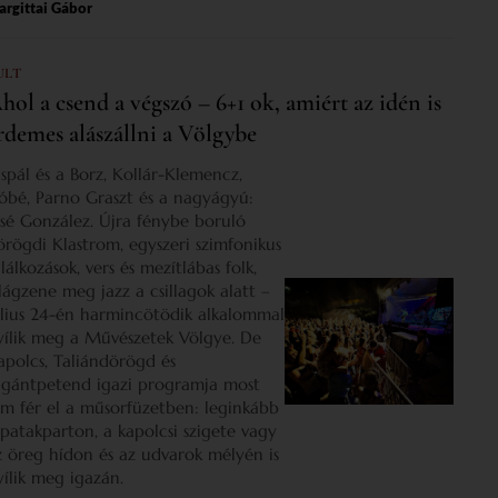
rgittai Gábor
ULT
hol a csend a végszó – 6+1 ok, amiért az idén is
rdemes alászállni a Völgybe
ispál és a Borz, Kollár-Klemencz,
óbé, Parno Graszt és a nagyágyú:
osé González. Újra fénybe boruló
örögdi Klastrom, egyszeri szimfonikus
lálkozások, vers és mezítlábas folk,
ilágzene meg jazz a csillagok alatt –
úlius 24-én harmincötödik alkalommal
yílik meg a Művészetek Völgye. De
apolcs, Taliándörögd és
igántpetend igazi programja most
em fér el a műsorfüzetben: leginkább
 patakparton, a kapolcsi szigete vagy
z öreg hídon és az udvarok mélyén is
yílik meg igazán.