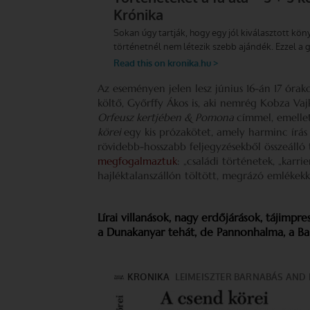
Az eseményen jelen lesz június 16-án 17 órako
költő, Győrffy Ákos is, aki nemrég Kobza Vaj
Orfeusz kertjében & Pomona
címmel, emellet
körei
egy kis prózakötet, amely harminc írás 
rövidebb-hosszabb feljegyzésekből összeálló
megfogalmaztuk
: „családi történetek, „karr
hajléktalanszállón töltött, megrázó emlékekke
Lírai villanások, nagy erdőjárások, tájimpr
a Dunakanyar tehát, de Pannonhalma, a Bala