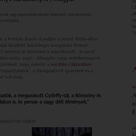
b
L
a
i
b
T
r a Kortárs Kiadó standján a József Attila-díjas
kkal készített különleges hangulatú lemezt
t nemrég új könyvvel is jelentkezett.
A csend
láncolata; esszé-, útinapló- vagy emlékezésszerű,
 történet. Vagy miként a
korábbi cikkünkben
iertapasztalatok”, a mozgássérült gyerekek és a
l teli évek.
K
A
essziók, a megszokott Győrffy-táj, a Börzsöny és
ton is, és persze a nagy déli élmények.”
t
E
11
H