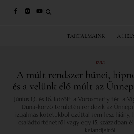
TARTALMAINK
A HEL
KULT
A múlt rendszer bűnei, hipn
és a velünk élő múlt az Ünne
Június 13. és 16. között a Vörösmarty tér, a V
Duna-korzó területén rendezik az Ünnepi
izgalmas kötetekből ezúttal sem lesz hiány,
családtörténetről vagy egy 15. században é
kalandjairól.