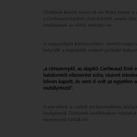
Utóbbiak között június 14-én Hulej Emese is a
a Gerbeaud-házból
című kötetét, amely Elis
unokájának az életét mutatja be.
A nagypolgári környezetben, szerető nagyc
helytállt a leginkább embert próbáló helyz
„a címszereplő, az alapító Gerbeaud Emil 
hatalomtól elismerést soha, viszont minde
bőven kapott, és nem ő volt az egyetlen a 
osztályrészül”.
A szerzőnek a családi archívumokban, közg
Szolgálatok Történeti Levéltárában folytato
eseményeit tárták fel.