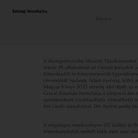
Szöveg:
kronika.hu
2024.06.12.
A díszegyenruhába öltözött Tűzoltózenekar z
immár 95. alkalommal az Ünnepi könyvhét a
Könyvkiadók és Könyvterjesztők Egyesüléséne
ceremóniát Nádasdy Ádám nyelvész, költő, m
Magyar Könyv 2023 verseny idei díjait, az e
Grecsó Krisztián bemutatja a
Lányos és fiús 
gyerekeinknek továbbadható, elmesélhető mú
Dés László szaxofonnal, Dés András pedig ütő
A négynapos rendezvényen 170 kiállító és 15
könyvbemutatók mellett több mint ezer dedi