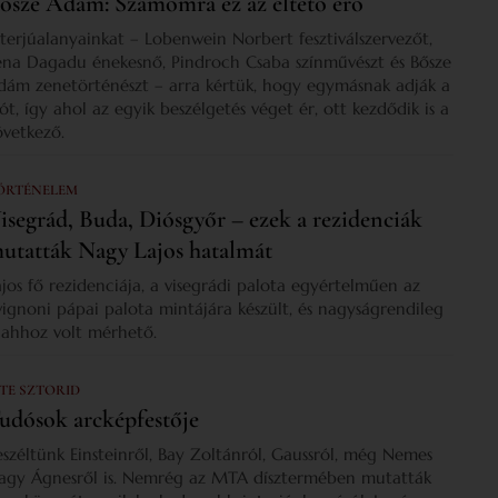
ősze Ádám: Számomra ez az éltető erő
nterjúalanyainkat – Lobenwein Norbert fesztiválszervezőt,
ena Dagadu énekesnő, Pindroch Csaba színművészt és Bősze
dám zenetörténészt – arra kértük, hogy egymásnak adják a
zót, így ahol az egyik beszélgetés véget ér, ott kezdődik is a
övetkező.
ÖRTÉNELEM
isegrád, Buda, Diósgyőr – ezek a rezidenciák
utatták Nagy Lajos hatalmát
ajos fő rezidenciája, a visegrádi palota egyértelműen az
vignoni pápai palota mintájára készült, és nagyságrendileg
s ahhoz volt mérhető.
 TE SZTORID
udósok arcképfestője
eszéltünk Einsteinről, Bay Zoltánról, Gaussról, még Nemes
agy Ágnesről is. Nemrég az MTA dísztermében mutatták