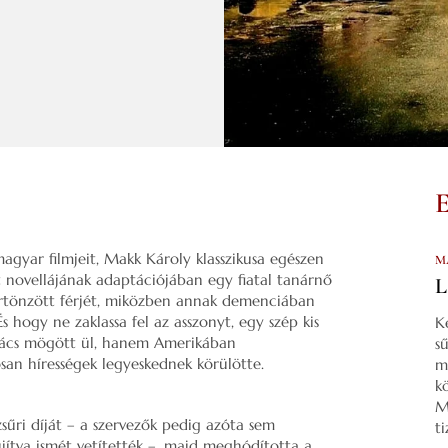
gyar filmjeit, Makk Károly klasszikusa egészen
M
 novellájának adaptációjában egy fiatal tanárnő
L
örtönzött férjét, miközben annak demenciában
s hogy ne zaklassa fel az asszonyt, egy szép kis
K
s rács mögött ül, hanem Amerikában
s
san hírességek legyeskednek körülötte.
m
k
M
sűri díját – a szervezők pedig azóta sem
t
jítva ismét vetítették –, majd meghódította a