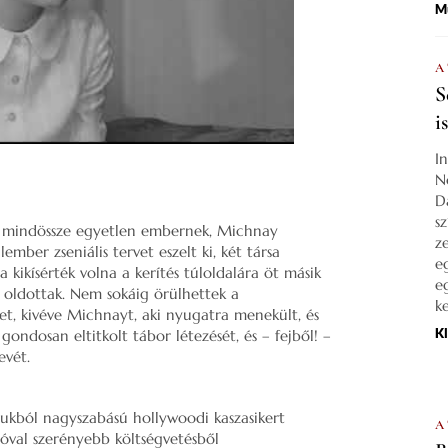
M
A
S
i
I
N
D
s
tt mindössze egyetlen embernek, Michnay
z
ember zseniális tervet eszelt ki, két társa
e
a kikísérték volna a kerítés túloldalára öt másik
e
 oldottak. Nem sokáig örülhettek a
k
t, kivéve Michnayt, aki nyugatra menekült, és
K
ndosan eltitkolt tábor létezését, és – fejből! –
evét.
jukból nagyszabású hollywoodi kaszasikert
A
jóval szerényebb költségvetésből