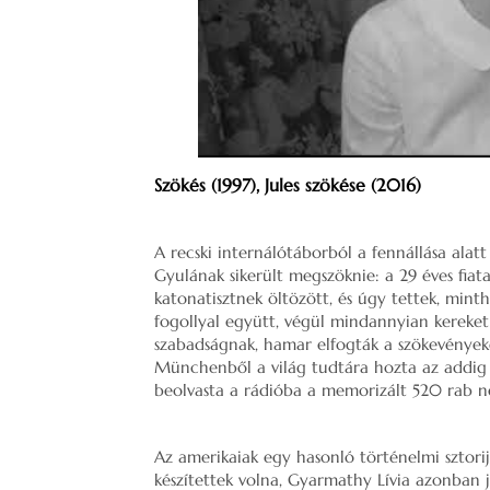
Szökés (1997),
Jules szökése (2016)
A recski internálótáborból a fennállása ala
Gyulának sikerült megszöknie: a 29 éves fiatal
katonatisztnek öltözött, és úgy tettek, minth
fogollyal együtt, végül mindannyian kereket
szabadságnak, hamar elfogták a szökevényeke
Münchenből a világ tudtára hozta az addig go
beolvasta a rádióba a memorizált 520 rab n
Az amerikaiak egy hasonló történelmi sztori
készítettek volna, Gyarmathy Lívia azonban 