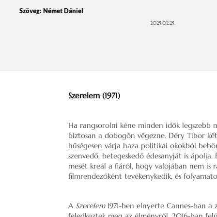
Szöveg:
Német Dániel
2025.02.25.
Szerelem (1971)
Ha rangsorolni kéne minden idők legszebb ma
biztosan a dobogón végezne. Déry Tibor két
hűségesen várja haza politikai okokból beb
szenvedő, betegeskedő édesanyját is ápolja. É
mesét kreál a fiáról, hogy valójában nem i
filmrendezőként tevékenykedik, és folyamato
A
Szerelem
1971-ben elnyerte Cannes-ban a z
feledkeztek meg az élményről, 2016-ban felú