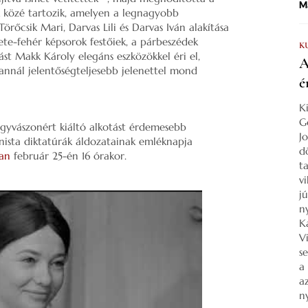
Ma
ek közé tartozik, amelyen a legnagyobb
 Törőcsik Mari, Darvas Lili és Darvas Iván alakítása
ete-fehér képsorok festőiek, a párbeszédek
K
tást Makk Károly elegáns eszközökkel éri el,
A
annál jelentőségteljesebb jelenettel mond
é
K
G
agyvászonért kiáltó alkotást érdemesebb
J
sta diktatúrák áldozatainak emléknapja
d
an
február 25-én 16 órakor.
ta
v
j
n
K
V
s
a
a
n