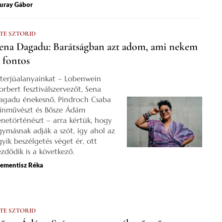
uray Gábor
 TE SZTORID
ena Dagadu: Barátságban azt adom, ami nekem
s fontos
nterjúalanyainkat – Lobenwein
orbert fesztiválszervezőt, Sena
agadu énekesnő, Pindroch Csaba
zínművészt és Bősze Ádám
enetörténészt – arra kértük, hogy
gymásnak adják a szót, így ahol az
gyik beszélgetés véget ér, ott
ezdődik is a következő.
lementisz Réka
 TE SZTORID