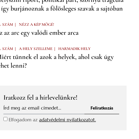
 így burjánoznak a fölösleges szavak a sajtóban
|
6. SZÁM
NÉZZ A KÉP MÖGÉ!
z az arc egy valódi ember arca
|
|
6. SZÁM
A HELY SZELLEME
HARMADIK HELY
iért tűnnek el azok a helyek, ahol csak úgy
ehet lenni?
Iratkozz fel a hírlevelünkre!
Feliratkozás
Elfogadom az
adatvédelmi nyilatkozatot.