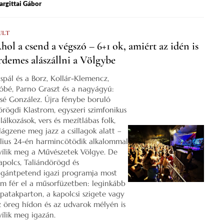
rgittai Gábor
ULT
hol a csend a végszó – 6+1 ok, amiért az idén is
rdemes alászállni a Völgybe
ispál és a Borz, Kollár-Klemencz,
óbé, Parno Graszt és a nagyágyú:
osé González. Újra fénybe boruló
örögdi Klastrom, egyszeri szimfonikus
lálkozások, vers és mezítlábas folk,
ilágzene meg jazz a csillagok alatt –
úlius 24-én harmincötödik alkalommal
yílik meg a Művészetek Völgye. De
apolcs, Taliándörögd és
igántpetend igazi programja most
em fér el a műsorfüzetben: leginkább
 patakparton, a kapolcsi szigete vagy
z öreg hídon és az udvarok mélyén is
yílik meg igazán.