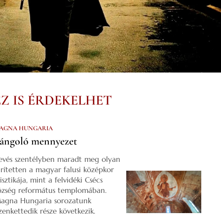
EZ IS ÉRDEKELHET
AGNA HUNGARIA
ángoló mennyezet
evés szentélyben maradt meg olyan
űrítetten a magyar falusi középkor
isztikája, mint a felvidéki Csécs
özség református templomában.
agna Hungaria sorozatunk
izenkettedik része következik.