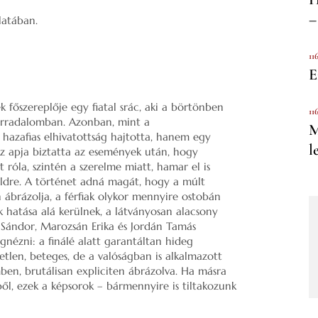
–
latában.
11
E
 főszereplője egy fiatal srác, aki a börtönben
11
 forradalomban. Azonban, mint a
M
m hazafias elhivatottság hajtotta, hanem egy
l
az apja biztatta az események után, hogy
t róla, szintén a szerelme miatt, hamar el is
földre. A történet adná magát, hogy a múlt
 ábrázolja, a férfiak olykor mennyire ostobán
k hatása alá kerülnek, a látványosan alacsony
i Sándor, Marozsán Erika és Jordán Tamás
gnézni: a finálé alatt garantáltan hideg
tlen, beteges, de a valóságban is alkalmazott
mben, brutálisan expliciten ábrázolva. Ha másra
ől, ezek a képsorok – bármennyire is tiltakozunk