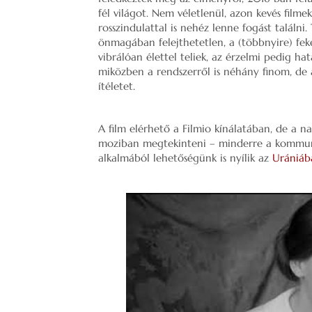
fél világot. Nem véletlenül, azon kevés film
rosszindulattal is nehéz lenne fogást találni.
önmagában felejthetetlen, a (többnyire) fek
vibrálóan élettel teliek, az érzelmi pedig ha
miközben a rendszerről is néhány finom, de 
ítéletet.
A film elérhető a Filmio kínálatában, de a n
moziban megtekinteni – minderre a kommuni
alkalmából lehetőségünk is nyílik az
Urániáb