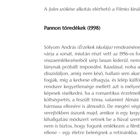
A
Jules szökése
alkotás elérhető a Filmio kíná
Pannon töredékek (1998)
Sólyom András
(Érzékek iskolája)
rendezésének
várja a sorsát, miután részt vett az 1956-os
visszaemlékezéseiből szép lassan kiderül, ne
lánynak próbált imponálni. Ráadásul, noha 
disszidáljon, amíg nem késő, hallani sem akar
fogják, míg a kedvese elhagyja, és lelép kül
rendszer kegyetlensége mellett azt is mélyen
képesek viselkedni, ha a romantikus érzelmei
költségvetés, a feszült téma, valamint Almás
hármasa ellenére is álmosító. De megéri végi
verejtékben úszunk majd, amikor is egy kegye
kihallgatási módszert vetnek be a fiúval sze
nem is biztos, hogy fogunk emlékezni a filmb
ellene – egy életre beleégnek a retinánkba.