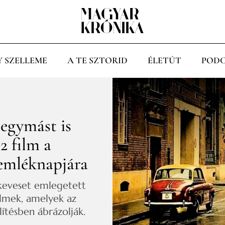
Y SZELLEME
A TE SZTORID
ÉLETÚT
PODC
 egymást is
2 film a
emléknapjára
 keveset emlegetett
filmek, amelyek az
tésben ábrázolják.