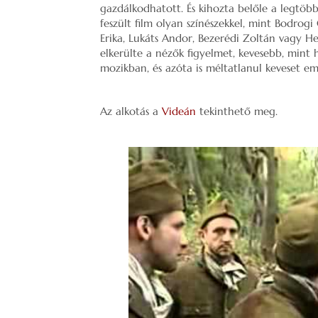
gazdálkodhatott. És kihozta belőle a legtöb
feszült film olyan színészekkel, mint Bodrogi
Erika, Lukáts Andor, Bezerédi Zoltán vagy H
elkerülte a nézők figyelmet, kevesebb, mint 
mozikban, és azóta is méltatlanul keveset em
Az alkotás a
Videán
tekinthető meg.