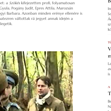
B
bet: a
Szökés
kifejezetten profi, folyamatosan
 Gyula, Pogány Judit, Epres Attila, Marozsán
I
egyi Barbara. Azonban minden erénye ellenére is
S
hatezren váltottak rá jegyet annak idején a
Á
legetik.
s
k
T
V
m
L
a
i
A
T
B
N