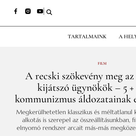
TARTALMAINK
A HEL
FILM
A recski szökevény meg az
kijátszó ügynökök – 5 + 
kommunizmus áldozatainak 
Megkerülhetetlen klasszikus és méltatlanul
alkotás is szerepel az összeállításunkban, 
elnyomó rendszer arcait más-más megközelí