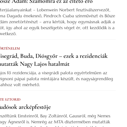
ősze Ádám: Számomra ez az éltető erő
nterjúalanyainkat – Lobenwein Norbert fesztiválszervezőt,
ena Dagadu énekesnő, Pindroch Csaba színművészt és Bősze
dám zenetörténészt – arra kértük, hogy egymásnak adják a
zót, így ahol az egyik beszélgetés véget ér, ott kezdődik is a
övetkező.
ÖRTÉNELEM
isegrád, Buda, Diósgyőr – ezek a rezidenciák
utatták Nagy Lajos hatalmát
ajos fő rezidenciája, a visegrádi palota egyértelműen az
vignoni pápai palota mintájára készült, és nagyságrendileg
s ahhoz volt mérhető.
 TE SZTORID
udósok arcképfestője
eszéltünk Einsteinről, Bay Zoltánról, Gaussról, még Nemes
agy Ágnesről is. Nemrég az MTA dísztermében mutatták