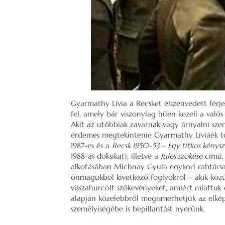
Gyarmathy Lívia a Recsket elszenvedett fér
fel, amely bár viszonylag hűen kezeli a valós
Akit az utóbbiak zavarnak vagy árnyalni sz
érdemes megtekintenie Gyarmathy Líviáék töb
1987-es és a
Recsk 1950–53
–
Egy titkos kény
1988-as doksikat), illetve a
Jules szökése
című,
alkotásában Michnay Gyula egykori rabtársai
önmagukból kivetkező foglyokról – akik köz
visszahurcolt szökevényeket, amiért miattuk ők
alapján közelebbről megismerhetjük az elképe
személyiségébe is bepillantást nyerünk.