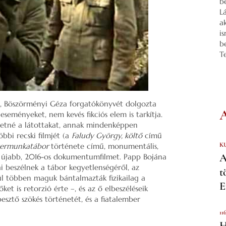
b
L
a
i
b
T
je, Böszörményi Géza forgatókönyvét dolgozta
 eseményeket, nem kevés fikciós elem is tarkítja.
eretné a látottakat, annak mindenképpen
bi recski filmjét (a
Faludy György, költő
című
K
szermunkatábor
története című, monumentális,
A
 újabb, 2016-os dokumentumfilmet. Papp Bojána
 beszélnek a tábor kegyetlenségéről, az
t
ül többen maguk bántalmazták fizikailag a
E
et is retorzió érte –, és az ő elbeszéléseik
sztő szökés történetét, és a fiatalember
11
H