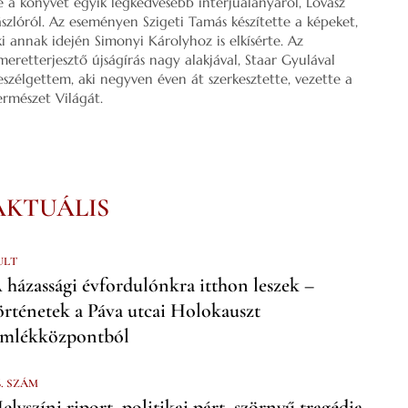
e a könyvét egyik legkedvesebb interjúalanyáról, Lovász
ászlóról. Az eseményen Szigeti Tamás készítette a képeket,
ki annak idején Simonyi Károlyhoz is elkísérte. Az
smeretterjesztő újságírás nagy alakjával, Staar Gyulával
eszélgettem, aki negyven éven át szerkesztette, vezette a
ermészet Világát.
AKTUÁLIS
ULT
 házassági évfordulónkra itthon leszek –
örténetek a Páva utcai Holokauszt
mlékközpontból
6. SZÁM
elyszíni riport, politikai párt, szörnyű tragédia