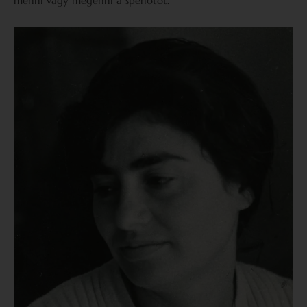
menni vagy megenni a spenótot.