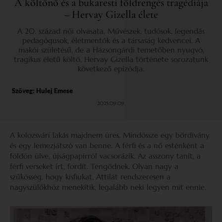
A költőnő és a bukaresti földrengés tragédiája
– Hervay Gizella élete
A 20. század női olvasata. Művészek, tudósok, legendás
pedagógusok, életmentők és a társaság kedvencei. A
makói születésű, de a Házsongárdi temetőben nyugvó,
tragikus életű költő, Hervay Gizella története sorozatunk
következő epizódja.
Szöveg:
Hulej Emese
2025.09.09.
A kolozsvári lakás majdnem üres. Mindössze egy bőrdívány
és egy lemezjátszó van benne. A férfi és a nő esténként a
földön ülve, újságpapírról vacsorázik. Az asszony tanít, a
férfi verseket írt, fordít. Tengődnek. Olyan nagy a
szűkösség, hogy kisfiukat, Attilát rendszeresen a
nagyszülőkhöz menekítik, legalább neki legyen mit ennie.