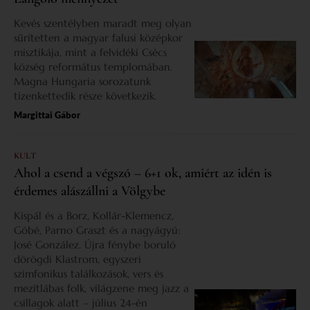
Kevés szentélyben maradt meg olyan
sűrítetten a magyar falusi középkor
misztikája, mint a felvidéki Csécs
község református templomában.
Magna Hungaria sorozatunk
tizenkettedik része következik.
Margittai Gábor
KULT
Ahol a csend a végszó – 6+1 ok, amiért az idén is
érdemes alászállni a Völgybe
Kispál és a Borz, Kollár-Klemencz,
Góbé, Parno Graszt és a nagyágyú:
José González. Újra fénybe boruló
dörögdi Klastrom, egyszeri
szimfonikus találkozások, vers és
mezítlábas folk, világzene meg jazz a
csillagok alatt – július 24-én