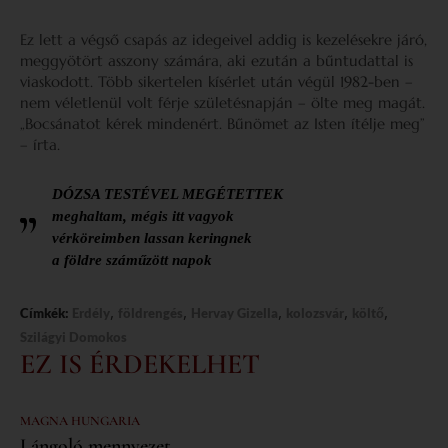
Ez lett a végső csapás az idegeivel addig is kezelésekre járó,
meggyötört asszony számára, aki ezután a bűntudattal is
viaskodott. Több sikertelen kísérlet után végül 1982-ben –
nem véletlenül volt férje születésnapján – ölte meg magát.
„Bocsánatot kérek mindenért. Bűnömet az Isten ítélje meg”
– írta.
DÓZSA TESTÉVEL MEGÉTETTEK
meghaltam, mégis itt vagyok
vérköreimben lassan keringnek
a földre száműzött napok
,
,
,
,
,
Címkék:
Erdély
földrengés
Hervay Gizella
kolozsvár
költő
Szilágyi Domokos
EZ IS ÉRDEKELHET
MAGNA HUNGARIA
Lángoló mennyezet