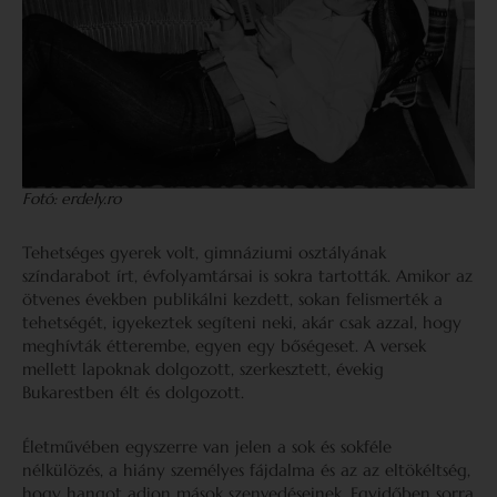
Fotó: erdely.ro
Tehetséges gyerek volt, gimnáziumi osztályának
színdarabot írt, évfolyamtársai is sokra tartották. Amikor az
ötvenes években publikálni kezdett, sokan felismerték a
tehetségét, igyekeztek segíteni neki, akár csak azzal, hogy
meghívták étterembe, egyen egy bőségeset. A versek
mellett lapoknak dolgozott, szerkesztett, évekig
Bukarestben élt és dolgozott.
Életművében egyszerre van jelen a sok és sokféle
nélkülözés, a hiány személyes fájdalma és az az eltökéltség,
hogy hangot adjon mások szenvedéseinek. Egyidőben sorra