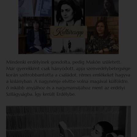
Mindenki erdélyinek gondolta, pedig Makón született.
Már gyerekként csak hányódott, apja szenvedélybetegsége
korán szétrobbantotta a családot, rémes emlékeket hagyva
a kislányban. A nagynénje elvitte volna magával külföldre,
ő inkább anyjához és a nagymamájához ment az erdélyi
Szilágyságba. Így került Erdélybe.