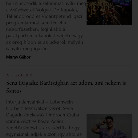
harmincötödik alkalommal nyílik meg
a Művészetek Völgye. De Kapolcs,
Taliándörögd és Vigántpetend igazi
programja most sem fér el a
műsorfüzetben: leginkább a
patakparton, a kapolcsi szigete vagy
az öreg hídon és az udvarok mélyén
is nyílik meg igazán.
Muray Gábor
A TE SZTORID
Sena Dagadu: Barátságban azt adom, ami nekem is
fontos
Interjúalanyainkat – Lobenwein
Norbert fesztiválszervezőt, Sena
Dagadu énekesnő, Pindroch Csaba
színművészt és Bősze Ádám
zenetörténészt – arra kértük, hogy
egymásnak adják a szót, így ahol az