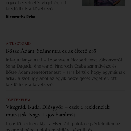
egyik beszélgetés véget ér, ott
kezdődik is a következő.
Klementisz Réka
A TE SZTORID
Bősze Ádám: Számomra ez az éltető erő
Interjúalanyainkat – Lobenwein Norbert fesztiválszervezőt,
Sena Dagadu énekesnő, Pindroch Csaba színművészt és
Bősze Ádám zenetörténészt – arra kértük, hogy egymásnak
adják a szót, így ahol az egyik beszélgetés véget ér, ott
kezdődik is a következő.
TÖRTÉNELEM
Visegrád, Buda, Diósgyőr – ezek a rezidenciák
mutatták Nagy Lajos hatalmát
Lajos fő rezidenciája, a visegrádi palota egyértelműen az
avignoni pápai palota mintájára készült, és