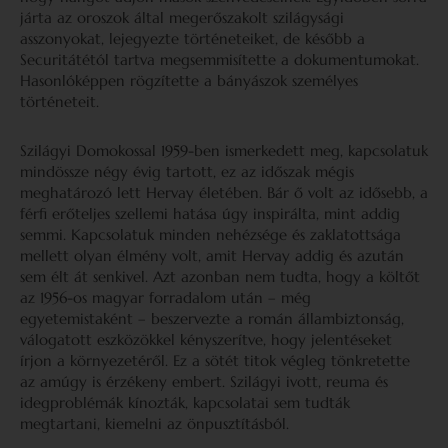
járta az oroszok által megerőszakolt szilágysági
asszonyokat, lejegyezte történeteiket, de később a
Securitátétól tartva megsemmisítette a dokumentumokat.
Hasonlóképpen rögzítette a bányászok személyes
történeteit.
Szilágyi Domokossal 1959-ben ismerkedett meg, kapcsolatuk
mindössze négy évig tartott, ez az időszak mégis
meghatározó lett Hervay életében. Bár ő volt az idősebb, a
férfi erőteljes szellemi hatása úgy inspirálta, mint addig
semmi. Kapcsolatuk minden nehézsége és zaklatottsága
mellett olyan élmény volt, amit Hervay addig és azután
sem élt át senkivel. Azt azonban nem tudta, hogy a költőt
az 1956-os magyar forradalom után – még
egyetemistaként – beszervezte a román állambiztonság,
válogatott eszközökkel kényszerítve, hogy jelentéseket
írjon a környezetéről. Ez a sötét titok végleg tönkretette
az amúgy is érzékeny embert. Szilágyi ivott, reuma és
idegproblémák kínozták, kapcsolatai sem tudták
megtartani, kiemelni az önpusztításból.