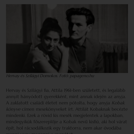
Hervay és Szilágyi Domokos. Fotó: papageno.hu
Hervay és Szilágyi fia, Attila 1961-ben született, és legalább
annyit hányódott gyerekként, mint annak idején az anyja.
A zaklatott családi életet nem pótolta, hogy anyja
Kobak
könyve
címen mesekönyveket írt. Attilát Kobaknak becézte
mindenki. Ezek a rövid kis mesék megjelentek a lapokban,
mindegyikük főszereplője a Kobak nevű kisfiú, aki hol várat
épít, hol rácsodálkozik egy traktorra, nem akar óvodába