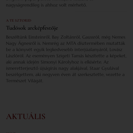
nagyságrendileg is ahhoz volt mérhető.
A TE SZTORID
Tudósok arcképfestője
Beszéltünk Einsteinről, Bay Zoltánról, Gaussról, még Nemes
Nagy Ágnesről is. Nemrég az MTA dísztermében mutatták
be a könyvét egyik legkedvesebb interjúalanyáról, Lovász
Lászlóról. Az eseményen Szigeti Tamás készítette a képeket,
aki annak idején Simonyi Károlyhoz is elkísérte. Az
ismeretterjesztő újságírás nagy alakjával, Staar Gyulával
beszélgettem, aki negyven éven át szerkesztette, vezette a
Természet Világát.
AKTUÁLIS