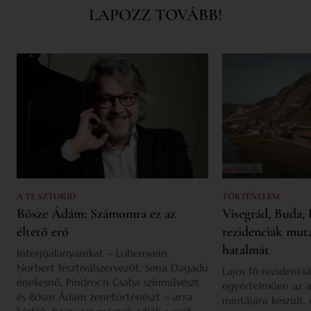
LAPOZZ TOVÁBB!
A TE SZTORID
TÖRTÉNELEM
Bősze Ádám: Számomra ez az
Visegrád, Buda, 
éltető erő
rezidenciák mut
hatalmát
Interjúalanyainkat – Lobenwein
Norbert fesztiválszervezőt, Sena Dagadu
Lajos fő rezidenciá
énekesnő, Pindroch Csaba színművészt
egyértelműen az a
és Bősze Ádám zenetörténészt – arra
mintájára készült,