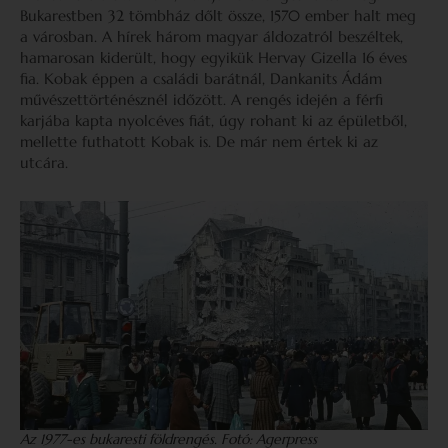
Bukarestben 32 tömbház dőlt össze, 1570 ember halt meg
a városban. A hírek három magyar áldozatról beszéltek,
hamarosan kiderült, hogy egyikük Hervay Gizella 16 éves
fia. Kobak éppen a családi barátnál, Dankanits Ádám
művészettörténésznél időzött. A rengés idején a férfi
karjába kapta nyolcéves fiát, úgy rohant ki az épületből,
mellette futhatott Kobak is. De már nem értek ki az
utcára.
Az 1977-es bukaresti földrengés. Fotó: Agerpress