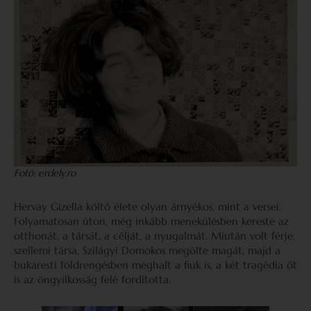
Fotó: erdely.ro
Hervay Gizella költő élete olyan árnyékos, mint a versei.
Folyamatosan úton, még inkább menekülésben kereste az
otthonát, a társát, a célját, a nyugalmát. Miután volt férje,
szellemi társa, Szilágyi Domokos megölte magát, majd a
bukaresti földrengésben meghalt a fiuk is, a két tragédia őt
is az öngyilkosság felé fordította.