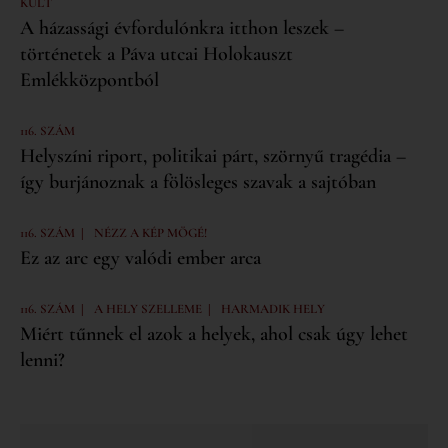
KULT
A házassági évfordulónkra itthon leszek –
történetek a Páva utcai Holokauszt
Emlékközpontból
116. SZÁM
Helyszíni riport, politikai párt, szörnyű tragédia –
így burjánoznak a fölösleges szavak a sajtóban
|
116. SZÁM
NÉZZ A KÉP MÖGÉ!
Ez az arc egy valódi ember arca
|
|
116. SZÁM
A HELY SZELLEME
HARMADIK HELY
Miért tűnnek el azok a helyek, ahol csak úgy lehet
lenni?