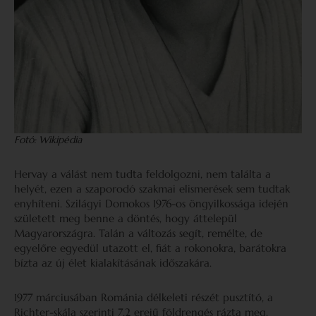
Fotó: Wikipédia
Hervay a válást nem tudta feldolgozni, nem találta a
helyét, ezen a szaporodó szakmai elismerések sem tudtak
enyhíteni. Szilágyi Domokos 1976-os öngyilkossága idején
született meg benne a döntés, hogy áttelepül
Magyarországra. Talán a változás segít, remélte, de
egyelőre egyedül utazott el, fiát a rokonokra, barátokra
bízta az új élet kialakításának időszakára.
1977 márciusában Románia délkeleti részét pusztító, a
Richter-skála szerinti 7,2 erejű földrengés rázta meg.