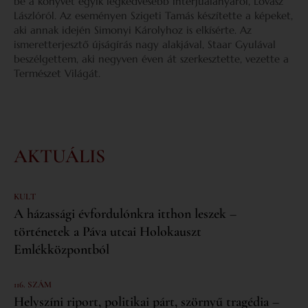
be a könyvét egyik legkedvesebb interjúalanyáról, Lovász
Lászlóról. Az eseményen Szigeti Tamás készítette a képeket,
aki annak idején Simonyi Károlyhoz is elkísérte. Az
ismeretterjesztő újságírás nagy alakjával, Staar Gyulával
beszélgettem, aki negyven éven át szerkesztette, vezette a
Természet Világát.
AKTUÁLIS
KULT
A házassági évfordulónkra itthon leszek –
történetek a Páva utcai Holokauszt
Emlékközpontból
116. SZÁM
Helyszíni riport, politikai párt, szörnyű tragédia –