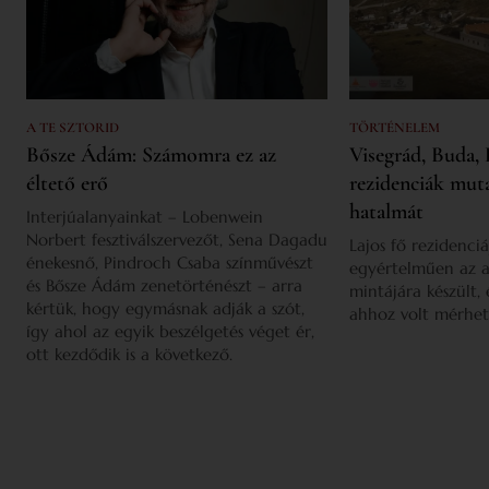
A TE SZTORID
TÖRTÉNELEM
Bősze Ádám: Számomra ez az
Visegrád, Buda, 
éltető erő
rezidenciák mut
hatalmát
Interjúalanyainkat – Lobenwein
Norbert fesztiválszervezőt, Sena Dagadu
Lajos fő rezidenciá
énekesnő, Pindroch Csaba színművészt
egyértelműen az a
és Bősze Ádám zenetörténészt – arra
mintájára készült,
kértük, hogy egymásnak adják a szót,
ahhoz volt mérhet
így ahol az egyik beszélgetés véget ér,
ott kezdődik is a következő.