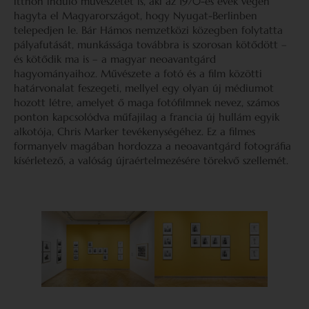
itthon induló művészetét is, aki az 1970-es évek végén
hagyta el Magyarországot, hogy Nyugat-Berlinben
telepedjen le. Bár Hámos nemzetközi közegben folytatta
pályafutását, munkássága továbbra is szorosan kötődött –
és kötődik ma is – a magyar neoavantgárd
hagyományaihoz. Művészete a fotó és a film közötti
határvonalat feszegeti, mellyel egy olyan új médiumot
hozott létre, amelyet ő maga fotófilmnek nevez, számos
ponton kapcsolódva műfajilag a francia új hullám egyik
alkotója, Chris Marker tevékenységéhez. Ez a filmes
formanyelv magában hordozza a neoavantgárd fotográfia
kísérletező, a valóság újraértelmezésére törekvő szellemét.