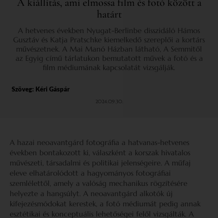
A kiállítás, ami elmossa film és fotó között a
határt
A hetvenes években Nyugat-Berlinbe disszidáló Hámos
Gusztáv és Katja Pratschke kiemelkedő szereplői a kortárs
művészetnek. A Mai Manó Házban látható, A Semmitől
az Egyig című tárlatukon bemutatott művek a fotó és a
film médiumának kapcsolatát vizsgálják.
Szöveg:
Kéri Gáspár
2024.09.30.
A hazai neoavantgárd fotográfia a hatvanas-hetvenes
években bontakozott ki, válaszként a korszak hivatalos
művészeti, társadalmi és politikai jelenségeire. A műfaj
eleve elhatárolódott a hagyományos fotográfiai
szemlélettől, amely a valóság mechanikus rögzítésére
helyezte a hangsúlyt. A neoavantgárd alkotók új
kifejezésmódokat kerestek, a fotó médiumát pedig annak
esztétikai és konceptuális lehetőségei felől vizsgálták. A