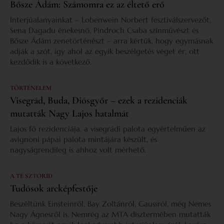
Bősze Ádám: Számomra ez az éltető erő
Interjúalanyainkat – Lobenwein Norbert fesztiválszervezőt,
Sena Dagadu énekesnő, Pindroch Csaba színművészt és
Bősze Ádám zenetörténészt – arra kértük, hogy egymásnak
adják a szót, így ahol az egyik beszélgetés véget ér, ott
kezdődik is a következő.
TÖRTÉNELEM
Visegrád, Buda, Diósgyőr – ezek a rezidenciák
mutatták Nagy Lajos hatalmát
Lajos fő rezidenciája, a visegrádi palota egyértelműen az
avignoni pápai palota mintájára készült, és
nagyságrendileg is ahhoz volt mérhető.
A TE SZTORID
Tudósok arcképfestője
Beszéltünk Einsteinről, Bay Zoltánról, Gaussról, még Nemes
Nagy Ágnesről is. Nemrég az MTA dísztermében mutatták