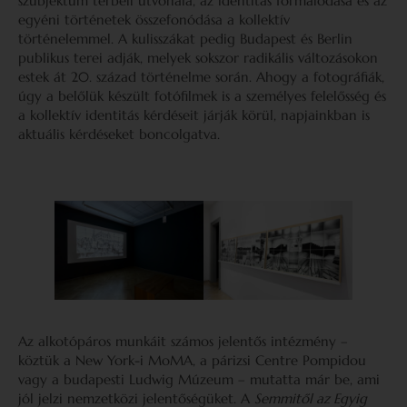
szubjektum térbeli útvonala, az identitás formálódása és az
egyéni történetek összefonódása a kollektív
történelemmel. A kulisszákat pedig Budapest és Berlin
publikus terei adják, melyek sokszor radikális változásokon
estek át 20. század történelme során. Ahogy a fotográfiák,
úgy a belőlük készült fotófilmek is a személyes felelősség és
a kollektív identitás kérdéseit járják körül, napjainkban is
aktuális kérdéseket boncolgatva.
Az alkotópáros munkáit számos jelentős intézmény –
köztük a New York-i MoMA, a párizsi Centre Pompidou
vagy a budapesti Ludwig Múzeum – mutatta már be, ami
jól jelzi nemzetközi jelentőségüket. A
Semmitől az Egyig