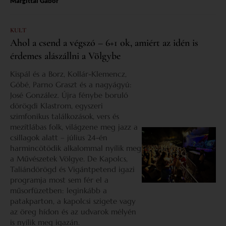
Margittai Gábor
KULT
Ahol a csend a végszó – 6+1 ok, amiért az idén is
érdemes alászállni a Völgybe
Kispál és a Borz, Kollár-Klemencz,
Góbé, Parno Graszt és a nagyágyú:
José González. Újra fénybe boruló
dörögdi Klastrom, egyszeri
szimfonikus találkozások, vers és
mezítlábas folk, világzene meg jazz a
csillagok alatt – július 24-én
harmincötödik alkalommal nyílik meg
a Művészetek Völgye. De Kapolcs,
Taliándörögd és Vigántpetend igazi
programja most sem fér el a
műsorfüzetben: leginkább a
patakparton, a kapolcsi szigete vagy
az öreg hídon és az udvarok mélyén
is nyílik meg igazán.