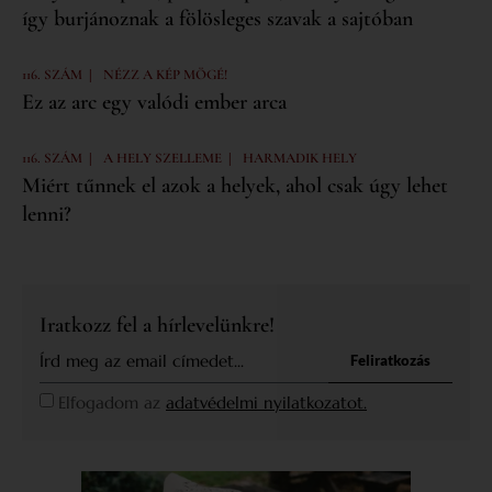
így burjánoznak a fölösleges szavak a sajtóban
|
116. SZÁM
NÉZZ A KÉP MÖGÉ!
Ez az arc egy valódi ember arca
|
|
116. SZÁM
A HELY SZELLEME
HARMADIK HELY
Miért tűnnek el azok a helyek, ahol csak úgy lehet
lenni?
Iratkozz fel a hírlevelünkre!
Feliratkozás
Elfogadom az
adatvédelmi nyilatkozatot.