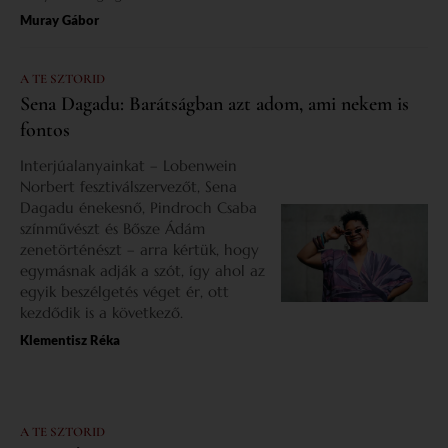
Muray Gábor
A TE SZTORID
Sena Dagadu: Barátságban azt adom, ami nekem is
fontos
Interjúalanyainkat – Lobenwein
Norbert fesztiválszervezőt, Sena
Dagadu énekesnő, Pindroch Csaba
színművészt és Bősze Ádám
zenetörténészt – arra kértük, hogy
egymásnak adják a szót, így ahol az
egyik beszélgetés véget ér, ott
kezdődik is a következő.
Klementisz Réka
A TE SZTORID