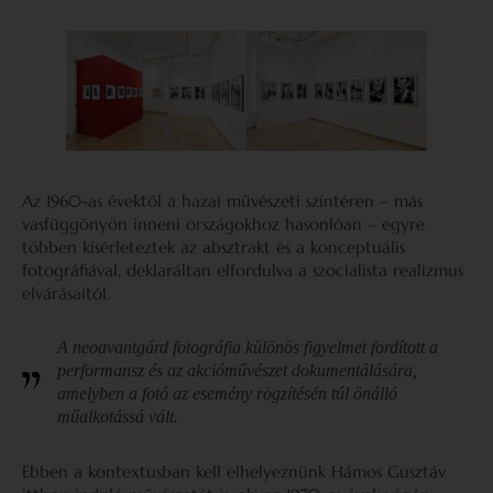
Az 1960-as évektől a hazai művészeti színtéren – más
vasfüggönyön inneni országokhoz hasonlóan – egyre
többen kísérleteztek az absztrakt és a konceptuális
fotográfiával, deklaráltan elfordulva a szocialista realizmus
elvárásaitól.
A neoavantgárd fotográfia különös figyelmet fordított a
performansz és az akcióművészet dokumentálására,
amelyben a fotó az esemény rögzítésén túl önálló
műalkotássá vált.
Ebben a kontextusban kell elhelyeznünk Hámos Gusztáv