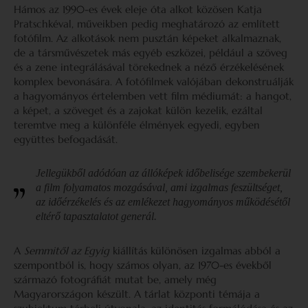
Hámos az 1990-es évek eleje óta alkot közösen Katja
Pratschkéval, műveikben pedig meghatározó az említett
fotófilm. Az alkotások nem pusztán képeket alkalmaznak,
de a társművészetek más egyéb eszközei, például a szöveg
és a zene integrálásával törekednek a néző érzékelésének
komplex bevonására. A fotófilmek valójában dekonstruálják
a hagyományos értelemben vett film médiumát: a hangot,
a képet, a szöveget és a zajokat külön kezelik, ezáltal
teremtve meg a különféle élmények egyedi, egyben
együttes befogadását.
Jellegükből adódóan az állóképek időbelisége szembekerül
a film folyamatos mozgásával, ami izgalmas feszültséget,
az időérzékelés és az emlékezet hagyományos működésétől
eltérő tapasztalatot generál.
A
Semmitől az Egyig
kiállítás különösen izgalmas abból a
szempontból is, hogy számos olyan, az 1970-es évekből
származó fotográfiát mutat be, amely még
Magyarországon készült. A tárlat központi témája a