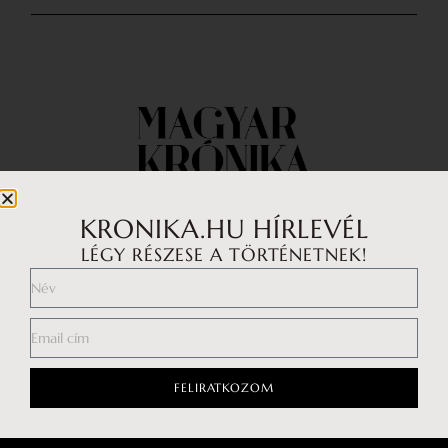
KRONIKA.HU HÍRLEVÉL
LÉGY RÉSZESE A TÖRTÉNETNEK!
Impresszum
Médiaajánlat
Általános Szerződési Feltételek
Adatkezelési tájékoztató
FELIRATKOZOM
Hozzászólási szabályzat