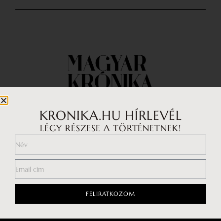
KRONIKA.HU HÍRLEVÉL
LÉGY RÉSZESE A TÖRTÉNETNEK!
Impresszum
Médiaajánlat
Általános Szerződési Feltételek
FELIRATKOZOM
Adatkezelési tájékoztató
Hozzászólási szabályzat