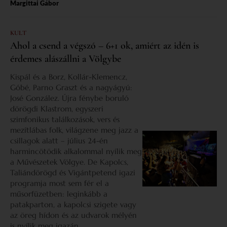
Margittai Gábor
KULT
Ahol a csend a végszó – 6+1 ok, amiért az idén is
érdemes alászállni a Völgybe
Kispál és a Borz, Kollár-Klemencz,
Góbé, Parno Graszt és a nagyágyú:
José González. Újra fénybe boruló
dörögdi Klastrom, egyszeri
szimfonikus találkozások, vers és
mezítlábas folk, világzene meg jazz a
csillagok alatt – július 24-én
harmincötödik alkalommal nyílik meg
a Művészetek Völgye. De Kapolcs,
Taliándörögd és Vigántpetend igazi
programja most sem fér el a
műsorfüzetben: leginkább a
patakparton, a kapolcsi szigete vagy
az öreg hídon és az udvarok mélyén
is nyílik meg igazán.