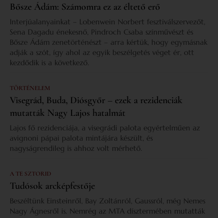
Bősze Ádám: Számomra ez az éltető erő
Interjúalanyainkat – Lobenwein Norbert fesztiválszervezőt,
Sena Dagadu énekesnő, Pindroch Csaba színművészt és
Bősze Ádám zenetörténészt – arra kértük, hogy egymásnak
adják a szót, így ahol az egyik beszélgetés véget ér, ott
kezdődik is a következő.
TÖRTÉNELEM
Visegrád, Buda, Diósgyőr – ezek a rezidenciák
mutatták Nagy Lajos hatalmát
Lajos fő rezidenciája, a visegrádi palota egyértelműen az
avignoni pápai palota mintájára készült, és
nagyságrendileg is ahhoz volt mérhető.
A TE SZTORID
Tudósok arcképfestője
Beszéltünk Einsteinről, Bay Zoltánról, Gaussról, még Nemes
Nagy Ágnesről is. Nemrég az MTA dísztermében mutatták