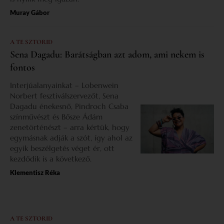
Muray Gábor
A TE SZTORID
Sena Dagadu: Barátságban azt adom, ami nekem is
fontos
Interjúalanyainkat – Lobenwein
Norbert fesztiválszervezőt, Sena
Dagadu énekesnő, Pindroch Csaba
színművészt és Bősze Ádám
zenetörténészt – arra kértük, hogy
egymásnak adják a szót, így ahol az
egyik beszélgetés véget ér, ott
kezdődik is a következő.
Klementisz Réka
A TE SZTORID