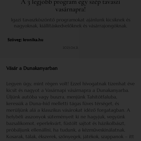
A 3 legjobb program egy szép tavaszi
vasárnapra!
Igazi tavaszköszöntő programokat ajánlunk kicsiknek és
nagyoknak, kiállításkedvelőknek és vásárrajongóknak.
Szöveg:
kronika.hu
2023.04.21.
Vásár a Dunakanyarban
Legyen úgy, mint régen volt! Ezzel hívogatnak tizenhat éve
kicsit és nagyot a Vasárnapi vásárnapra a Dunakanyarba.
Üljünk autóba vagy buszra, menjünk Tahitótfaluba,
keressük a Duna-híd melletti tágas füves térséget, és
merüljünk alá a klasszikus vásárokat idéző forgatagban. A
helybéli asszonyok süteményeit ki ne hagyjuk, vegyünk
bazsalikomot, eperlekvárt, füstölt sajtot és házikolbászt,
próbáljunk ellenállni, ha tudunk, a kézműveskínálatnak.
Kosarak, tálak, ékszerek, szőnyegek, játékok, szappanok – itt