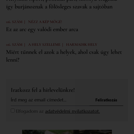
így burjánoznak a fölösleges szavak a sajtóban
|
116. SZÁM
NÉZZ A KÉP MÖGÉ!
Ez az arc egy valódi ember arca
|
|
116. SZÁM
A HELY SZELLEME
HARMADIK HELY
Miért tűnnek el azok a helyek, ahol csak úgy lehet
lenni?
Iratkozz fel a hírlevelünkre!
Feliratkozás
Elfogadom az
adatvédelmi nyilatkozatot.