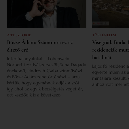
A TE SZTORID
TÖRTÉNELEM
Bősze Ádám: Számomra ez az
Visegrád, Buda, 
éltető erő
rezidenciák mut
hatalmát
Interjúalanyainkat – Lobenwein
Norbert fesztiválszervezőt, Sena Dagadu
Lajos fő rezidenciá
énekesnő, Pindroch Csaba színművészt
egyértelműen az a
és Bősze Ádám zenetörténészt – arra
mintájára készült,
kértük, hogy egymásnak adják a szót,
ahhoz volt mérhet
így ahol az egyik beszélgetés véget ér,
ott kezdődik is a következő.