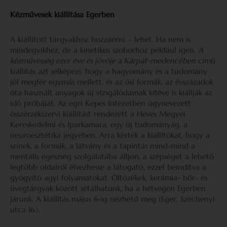
Kézművesek kiállítása Egerben
A kiállított tárgyakhoz hozzáérni – lehet. Ha nem is
mindegyikhez, de a kinetikus szoborhoz például igen.
A
kézművesség ezer éve és jövője a Kárpát-medencében
című
kiállítás azt jelképezi, hogy a hagyomány és a tudomány
jól megfér egymás mellett, és az ősi formák, az évszázadok
óta használt anyagok új vizsgálódásnak kitéve is kiállják az
idő próbáját. Az egri Kepes Intézetben úgynevezett
összérzékszervi kiállítást rendezett a Heves Megyei
Kereskedelmi és Iparkamara, egy új tudományág, a
neuroesztétika jegyében. Arra kérték a kiállítókat, hogy a
színek, a formák, a látvány és a tapintás mind-mind a
mentális egészség szolgálatába álljon, a szépséget a lehető
legtöbb oldalról élvezhesse a látogató, ezzel beindítva a
gyógyító agyi folyamatokat. Öltözékek, kerámia- bőr- és
üvegtárgyak között sétálhatunk, ha a hétvégén Egerben
járunk. A kiállítás május 6-ig nézhető meg (Eger, Széchenyi
utca 16.).