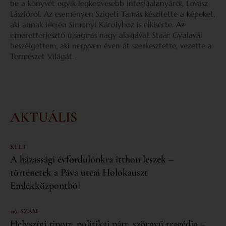
be a könyvét egyik legkedvesebb interjúalanyáról, Lovász
Lászlóról. Az eseményen Szigeti Tamás készítette a képeket,
aki annak idején Simonyi Károlyhoz is elkísérte. Az
ismeretterjesztő újságírás nagy alakjával, Staar Gyulával
beszélgettem, aki negyven éven át szerkesztette, vezette a
Természet Világát.
AKTUÁLIS
KULT
A házassági évfordulónkra itthon leszek –
történetek a Páva utcai Holokauszt
Emlékközpontból
116. SZÁM
Helyszíni riport, politikai párt, szörnyű tragédia –