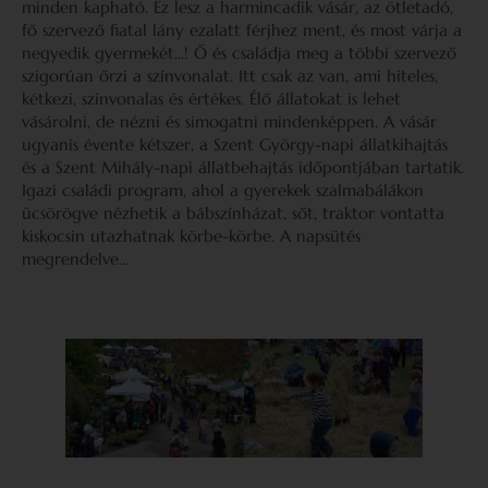
minden kapható. Ez lesz a harmincadik vásár, az ötletadó,
fő szervező fiatal lány ezalatt férjhez ment, és most várja a
negyedik gyermekét…! Ő és családja meg a többi szervező
szigorúan őrzi a színvonalat. Itt csak az van, ami hiteles,
kétkezi, színvonalas és értékes. Élő állatokat is lehet
vásárolni, de nézni és simogatni mindenképpen. A vásár
ugyanis évente kétszer, a Szent György-napi állatkihajtás
és a Szent Mihály-napi állatbehajtás időpontjában tartatik.
Igazi családi program, ahol a gyerekek szalmabálákon
ücsörögve nézhetik a bábszínházat, sőt, traktor vontatta
kiskocsin utazhatnak körbe-körbe. A napsütés
megrendelve…