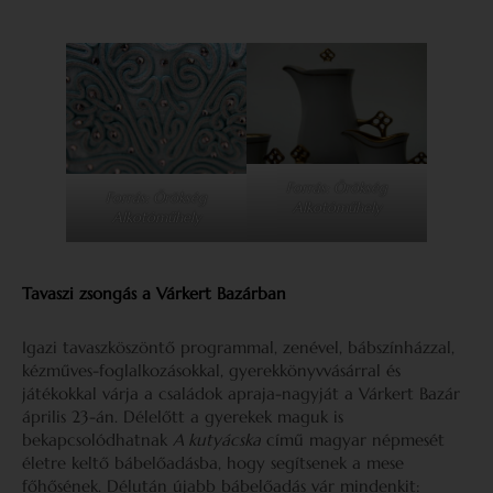
Forrás: Örökség
Forrás: Örökség
Alkotóműhely
Alkotóműhely
Tavaszi zsongás a Várkert Bazárban
Igazi tavaszköszöntő programmal, zenével, bábszínházzal,
kézműves-foglalkozásokkal, gyerekkönyvvásárral és
játékokkal várja a családok apraja-nagyját a Várkert Bazár
április 23-án. Délelőtt a gyerekek maguk is
bekapcsolódhatnak
A kutyácska
című magyar népmesét
életre keltő bábelőadásba, hogy segítsenek a mese
főhősének. Délután újabb bábelőadás vár mindenkit: