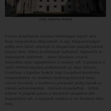
Fotó: Hölvényi Kristóf
A kúria átépítésével azonban lehetőséget kapott arra,
hogy megvalósítsa elképzelését, és egy Magyarországon
addig nem látott szépségű és eleganciájú püspöki palotát
hozzon létre. Ehhez új kőbányát nyittatott, téglavetőt és
téglaégetőt építtetett – amire Sümegen a török
megszállás utáni újjáépítéshez is szükség volt. A palota és a
Szent Márton-kápolna stukkó­műveit az olasz Antonio
Orsattival, a kápolna freskóit Vogl Gergellyel készíttette
megrendelésre. Az emeletes épületegyüttesnek belső
udvart terveztek, a rezidencia pompáját pedig barokk és
rokokó asztalosmunkák – bútorok és parketták – tették
teljessé. A püspöki palota a dunántúli társadalmi élet
központjává vált, a megújult rezidencia ezt fénykort idézi
meg.