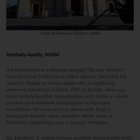
Fotó: Wikimedia/Terbócs Attila
Esterházy-kastély, Fertőd
A fertődi birtokot a hercegi ranggal 1762-ben örökölte
meg Esterházy Miklós utód nélkül elhunyt bátyjától, Pál
Antaltól. Abban az évben megkezdte az építkezést,
amelynek folyamata haláláig, 1790-ig tartott. Álma egy
olyan kastélyegyüttes megvalósítása volt, amely a császári
rezidenciával vetekszik pompájában és impozáns
mivoltában. Terve olyannyira sikeres volt, hogy a
lenyűgöző kastélyt olyan nevekkel illeték, mint az
Esterházy-tündérvilág vagy a magyar Versailles.
Fia, Esterházy II. Miklós herceg azonban Kismartonba tette