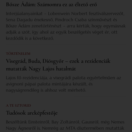
Bősze Ádám: Számomra ez az éltető erő
Interjúalanyainkat – Lobenwein Norbert fesztiválszervezőt,
Sena Dagadu énekesnő, Pindroch Csaba színművészt és
Bősze Ádám zenetörténészt – arra kértük, hogy egymásnak
adják a szót, így ahol az egyik beszélgetés véget ér, ott
kezdődik is a következő.
TÖRTÉNELEM
Visegrád, Buda, Diósgyőr – ezek a rezidenciák
mutatták Nagy Lajos hatalmát
Lajos fő rezidenciája, a visegrádi palota egyértelműen az
avignoni pápai palota mintájára készült, és
nagyságrendileg is ahhoz volt mérhető.
A TE SZTORID
Tudósok arcképfestője
Beszéltünk Einsteinről, Bay Zoltánról, Gaussról, még Nemes
Nagy Ágnesről is. Nemrég az MTA dísztermében mutatták