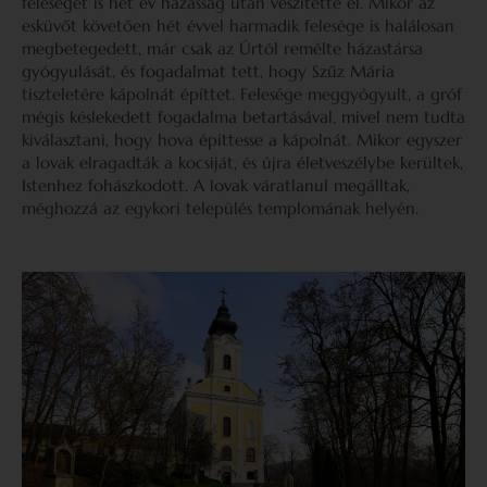
feleségét is hét év házasság után veszítette el. Mikor az
esküvőt követően hét évvel harmadik felesége is halálosan
megbetegedett, már csak az Úrtól remélte házastársa
gyógyulását, és fogadalmat tett, hogy Szűz Mária
tiszteletére kápolnát építtet. Felesége meggyógyult, a gróf
mégis késlekedett fogadalma betartásával, mivel nem tudta
kiválasztani, hogy hova építtesse a kápolnát. Mikor egyszer
a lovak elragadták a kocsiját, és újra életveszélybe kerültek,
Istenhez fohászkodott. A lovak váratlanul megálltak,
méghozzá az egykori település templomának helyén.