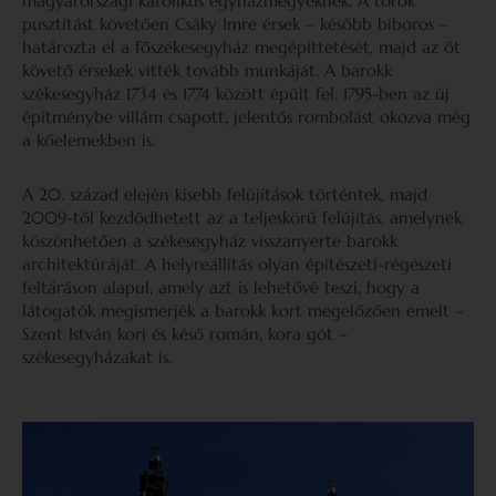
magyarországi katolikus egyházmegyéknek. A török
pusztítást követően Csáky Imre érsek – később bíboros –
határozta el a főszékesegyház megépíttetését, majd az őt
követő érsekek vitték tovább munkáját. A barokk
székesegyház 1734 és 1774 között épült fel. 1795-ben az új
építménybe villám csapott, jelentős rombolást okozva még
a kőelemekben is.
A 20. század elején kisebb felújítások történtek, majd
2009-től kezdődhetett az a teljeskörű felújítás, amelynek
köszönhetően a székesegyház visszanyerte barokk
architektúráját. A helyreállítás olyan építészeti-régészeti
feltáráson alapul, amely azt is lehetővé teszi, hogy a
látogatók megismerjék a barokk kort megelőzően emelt –
Szent István kori és késő román, kora gót –
székesegyházakat is.