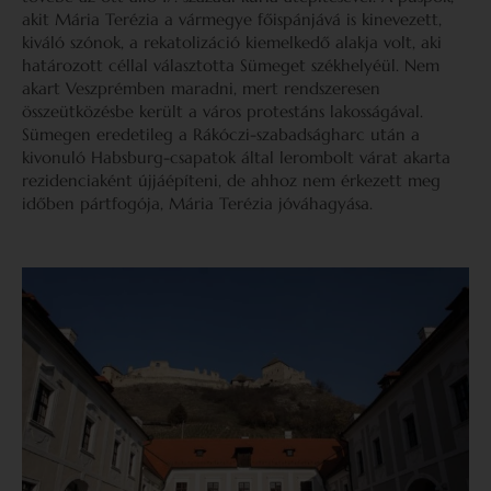
akit Mária Terézia a vármegye főispánjává is kinevezett,
kiváló szónok, a rekatolizáció kiemelkedő alakja volt, aki
határozott céllal választotta Sümeget székhelyéül. Nem
akart Veszprémben maradni, mert rendszeresen
összeütközésbe került a város protestáns lakosságával.
Sümegen eredetileg a Rákóczi-szabadságharc után a
kivonuló Habsburg-csapatok által lerombolt várat akarta
rezidenciaként újjáépíteni, de ahhoz nem érkezett meg
időben pártfogója, Mária Terézia jóváhagyása.