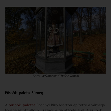
Fotó: Wikimedia/Thaler Tamás
Püspöki palota, Sümeg
A
püspöki palotát
Padányi Biró Márton építette a várhegy
tövébe az ott álló 17. századi kúria átépítésével. A püspök,