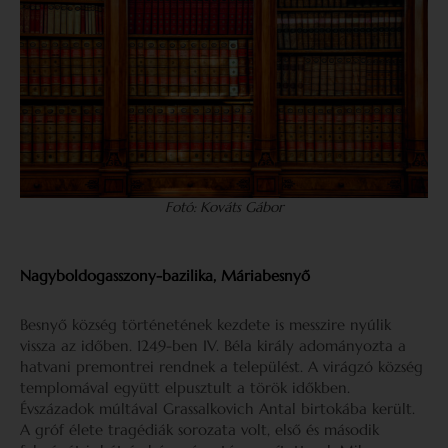
Fotó: Kováts Gábor
Nagyboldogasszony-bazilika, Máriabesnyő
Besnyő község történetének kezdete is messzire nyúlik
vissza az időben. 1249-ben IV. Béla király adományozta a
hatvani premontrei rendnek a települést. A virágzó község
templomával együtt elpusztult a török időkben.
Évszázadok múltával Grassalkovich Antal birtokába került.
A gróf élete tragédiák sorozata volt, első és második