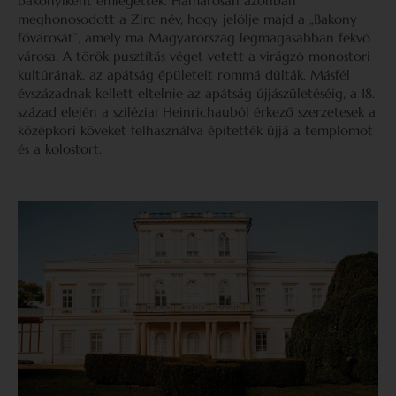
bakonyiként emlegették. Hamarosan azonban
meghonosodott a Zirc név, hogy jelölje majd a „Bakony
fővárosát”, amely ma Magyarország legmagasabban fekvő
városa. A török pusztítás véget vetett a virágzó monostori
kultúrának, az apátság épületeit rommá dúlták. Másfél
évszázadnak kellett eltelnie az apátság újjászületéséig, a 18.
század elején a sziléziai Heinrichauból érkező szerzetesek a
középkori köveket felhasználva építették újjá a templomot
és a kolostort.