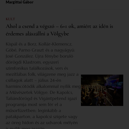
Margittai Gábor
KULT
Ahol a csend a végszó – 6+1 ok, amiért az idén is
érdemes alászállni a Völgybe
Kispál és a Borz, Kollár-Klemencz,
Góbé, Parno Graszt és a nagyágyú:
José González. Újra fénybe boruló
dörögdi Klastrom, egyszeri
szimfonikus találkozások, vers és
mezítlábas folk, világzene meg jazz a
csillagok alatt – július 24-én
harmincötödik alkalommal nyílik meg
a Művészetek Völgye. De Kapolcs,
Taliándörögd és Vigántpetend igazi
programja most sem fér el a
műsorfüzetben: leginkább a
patakparton, a kapolcsi szigete vagy
az öreg hídon és az udvarok mélyén
is nyílik meg igazán.