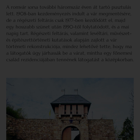
A romvár sorsa további háromszáz éven át tartó pusztulás
lett. 1908-ban kezdeményezés indult a vár megmentésére,
de a régészeti feltárás csak 1977-ben kezdődött el, majd
egy hosszabb szünet után 1990-től folytatódott, és a mai
napig tart. Régészeti feltárás, valamint levéltári, művészet-
és építészettörténeti kutatások alapján zajlott a vár
történeti rekonstrukciója, mindez lehetővé tette, hogy ma
a látogatók úgy járhassák be a várat, mintha egy főnemesi
család rezidenciájában tennének látogatást a középkorban.