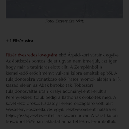
Fotó: Eszterháza Nkft.
+ 1 Füzér vára
Füzér évezredes lovagvára
első Árpád-kori váraink egyike.
Az építkezés pontos idejét ugyan nem ismerjük, azt igen,
hogy már a tatárjárás előtt állt. A Zemplénből is
kiemelkedő erődítményt vulkáni kúpra emelték építői. A
tulajdonosokra vonatkozó első írásos nyomok alapján a 13.
század elején az Abák birtokolták. Többszöri
tulajdonosváltás után királyi adományként került a
Perényiekhez, tőlük pedig a Báthoriak örökölték meg. A
következő örökös Nádasdy Ferenc országbíró volt, akit
Wesselényi-összeesküvés egyik résztvevőjeként halálra és
teljes jószágvesztésre ítélt a császári udvar. A várat külön
bosszúból 1676-ban lakhatatlanná tették és lerombolták.