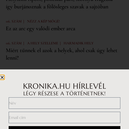
így burjánoznak a fölösleges szavak a sajtóban
|
116. SZÁM
NÉZZ A KÉP MÖGÉ!
Ez az arc egy valódi ember arca
|
|
116. SZÁM
A HELY SZELLEME
HARMADIK HELY
Miért tűnnek el azok a helyek, ahol csak úgy lehet
lenni?
KRONIKA.HU HÍRLEVÉL
Iratkozz fel a hírlevelünkre!
LÉGY RÉSZESE A TÖRTÉNETNEK!
Feliratkozás
Elfogadom az
adatvédelmi nyilatkozatot.