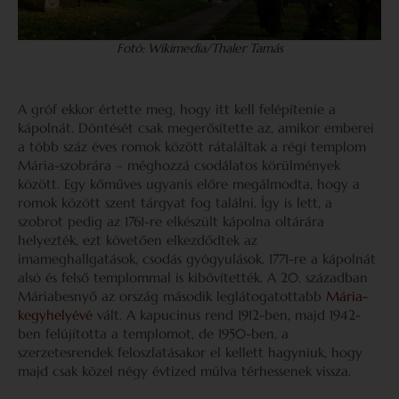
Fotó: Wikimedia/Thaler Tamás
A gróf ekkor értette meg, hogy itt kell felépítenie a
kápolnát. Döntését csak megerősítette az, amikor emberei
a több száz éves romok között rátaláltak a régi templom
Mária-szobrára – méghozzá csodálatos körülmények
között. Egy kőműves ugyanis előre megálmodta, hogy a
romok között szent tárgyat fog találni. Így is lett, a
szobrot pedig az 1761-re elkészült kápolna oltárára
helyezték, ezt követően elkezdődtek az
imameghallgatások, csodás gyógyulások. 1771-re a kápolnát
alsó és felső templommal is kibővítették. A 20. században
Máriabesnyő az ország második leglátogatottabb
Mária-
kegyhelyévé
vált. A kapucinus rend 1912-ben, majd 1942-
ben felújította a templomot, de 1950-ben, a
szerzetesrendek feloszlatásakor el kellett hagyniuk, hogy
majd csak közel négy évtized múlva térhessenek vissza.