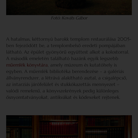
Fotó: Kováts Gábor
A hatalmas, kéttornyú barokk templom restaurálása 2005-
ben fejeződött be, a templombelső eredeti pompájában
látható. Az épület gyönyörű együttest alkot a kolostorral.
A második emeletén található hazánk egyik legszebb
műemlék könyvtára
, amely múzeum és kutatóhely is
egyben. A műemlék bibliotéka berendezése – a galériás
állvány­rendszer, a létrává alakítható asztal, a csigalépcső,
az intarziás járófelület és stukkó­kazettás mennyezet –
valódi remekmű, a könyvszekrények pedig különleges
ősnyomtatványokat, antikvákat és kódexeket rejtenek.