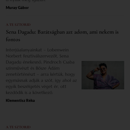
Muray Gábor
A TE SZTORID
Sena Dagadu: Barátságban azt adom, ami nekem is
fontos
Interjúalanyainkat – Lobenwein
Norbert fesztiválszervezőt, Sena
Dagadu énekesnő, Pindroch Csaba
színművészt és Bősze Ádám
zenetörténészt – arra kértük, hogy
egymásnak adják a szót, így ahol az
egyik beszélgetés véget ér, ott
kezdődik is a következő.
Klementisz Réka
A TE SZTORID