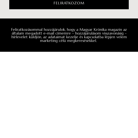
FELIRATKOZOM
Feliratkozásommal hozzájárulok, hogy a Magyar Krónika magazin az
általam megadott e-mail címemre – hozzájárulásom visszavonásig –
hírlevelet küldjön, az adataimat kezelje és kapcsolatba lépjen velem
marketing célú megkeresésekkel.
LAPOZZ TOVÁBB!