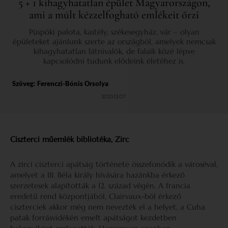
5 + 1 kihagyhatatlan épület Magyarországon,
ami a múlt kézzelfogható emlékeit őrzi
Püspöki palota, kastély, székesegyház, vár – olyan
épületeket ajánlunk szerte az országból, amelyek nemcsak
kihagyhatatlan látnivalók, de falaik közé lépve
kapcsolódni tudunk elődeink életéhez is.
Szöveg:
Ferenczi-Bónis Orsolya
2023.12.07.
Ciszterci műemlék bibliotéka, Zirc
A zirci ciszterci apátság története összefonódik a városéval,
amelyet a III. Béla király hívására hazánkba érkező
szerzetesek alapították a 12. század végén. A francia
eredetű rend központjából, Clairvaux-ból érkező
ciszterciek akkor még nem nevezték el a helyet, a Cuha
patak forrásvidékén emelt apátságot kezdetben