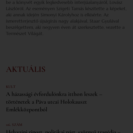
be a könyvét egyik legkedvesebb interjúalanyáról, Lovász
Lászlóról. Az eseményen Szigeti Tamás készítette a képeket,
aki annak idején Simonyi Károlyhoz is elkísérte. Az
ismeretterjesztő újságírás nagy alakjával, Staar Gyulával
beszélgettem, aki negyven éven át szerkesztette, vezette a
Természet Világát.
AKTUÁLIS
KULT
A házassági évfordulónkra itthon leszek –
történetek a Páva utcai Holokauszt
Emlékközpontból
116. SZÁM
Helyszíni riport, politikai párt, szörnyű tragédia –