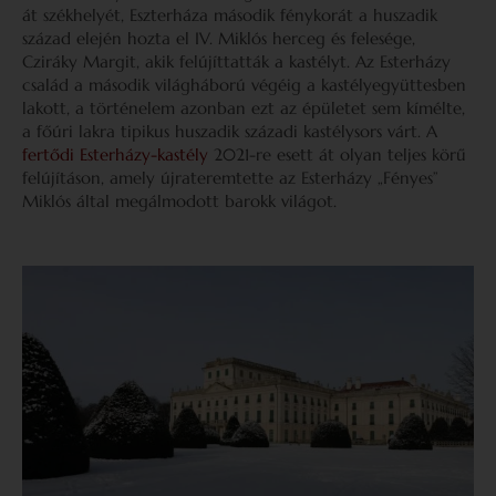
át székhelyét, Eszterháza második fénykorát a huszadik
század elején hozta el IV. Miklós herceg és felesége,
Cziráky Margit, akik felújíttatták a kastélyt. Az Esterházy
család a második világháború végéig a kastélyegyüttesben
lakott, a történelem azonban ezt az épületet sem kímélte,
a főúri lakra tipikus huszadik századi kastélysors várt. A
fertődi Esterházy-kastély
2021-re esett át olyan teljes körű
felújításon, amely újrateremtette az Esterházy „Fényes”
Miklós által megálmodott barokk világot.