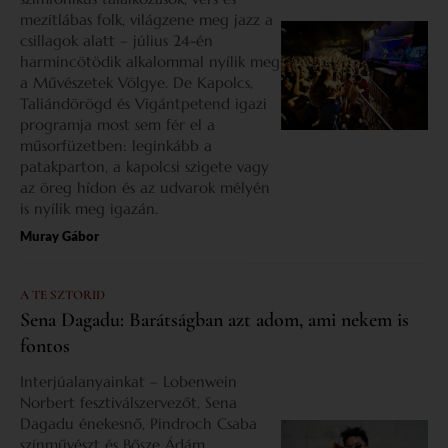
mezítlábas folk, világzene meg jazz a
csillagok alatt – július 24-én
harmincötödik alkalommal nyílik meg
a Művészetek Völgye. De Kapolcs,
Taliándörögd és Vigántpetend igazi
programja most sem fér el a
műsorfüzetben: leginkább a
patakparton, a kapolcsi szigete vagy
az öreg hídon és az udvarok mélyén
is nyílik meg igazán.
Muray Gábor
A TE SZTORID
Sena Dagadu: Barátságban azt adom, ami nekem is
fontos
Interjúalanyainkat – Lobenwein
Norbert fesztiválszervezőt, Sena
Dagadu énekesnő, Pindroch Csaba
színművészt és Bősze Ádám