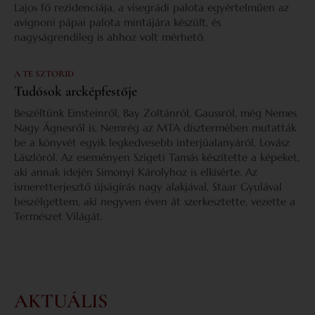
Lajos fő rezidenciája, a visegrádi palota egyértelműen az
avignoni pápai palota mintájára készült, és
nagyságrendileg is ahhoz volt mérhető.
A TE SZTORID
Tudósok arcképfestője
Beszéltünk Einsteinről, Bay Zoltánról, Gaussról, még Nemes
Nagy Ágnesről is. Nemrég az MTA dísztermében mutatták
be a könyvét egyik legkedvesebb interjúalanyáról, Lovász
Lászlóról. Az eseményen Szigeti Tamás készítette a képeket,
aki annak idején Simonyi Károlyhoz is elkísérte. Az
ismeretterjesztő újságírás nagy alakjával, Staar Gyulával
beszélgettem, aki negyven éven át szerkesztette, vezette a
Természet Világát.
AKTUÁLIS