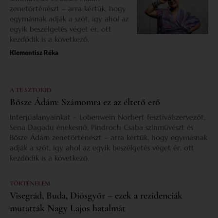
zenetörténészt – arra kértük, hogy
egymásnak adják a szót, így ahol az
egyik beszélgetés véget ér, ott
kezdődik is a következő.
Klementisz Réka
A TE SZTORID
Bősze Ádám: Számomra ez az éltető erő
Interjúalanyainkat – Lobenwein Norbert fesztiválszervezőt,
Sena Dagadu énekesnő, Pindroch Csaba színművészt és
Bősze Ádám zenetörténészt – arra kértük, hogy egymásnak
adják a szót, így ahol az egyik beszélgetés véget ér, ott
kezdődik is a következő.
TÖRTÉNELEM
Visegrád, Buda, Diósgyőr – ezek a rezidenciák
mutatták Nagy Lajos hatalmát