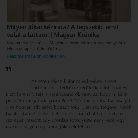
Az esten olyan különös és kevéssé ismert
történetek is terítékre kerülnek, mint Jókai és
Liszt Ferenc vitája a cigányzenéről, vagy az, hogy miként
próbálta megakadályozni Petőfi Sándor barátja házasságát
– és hogyan állt ezért bosszút Jókai Liszt segítségével Petőfi
halála után. A műsor betekintést enged abba is, milyen
szerepet játszott egy erotikus fotógyűjtemény vagy egy
malac a selyempaplanon Jókai életében.