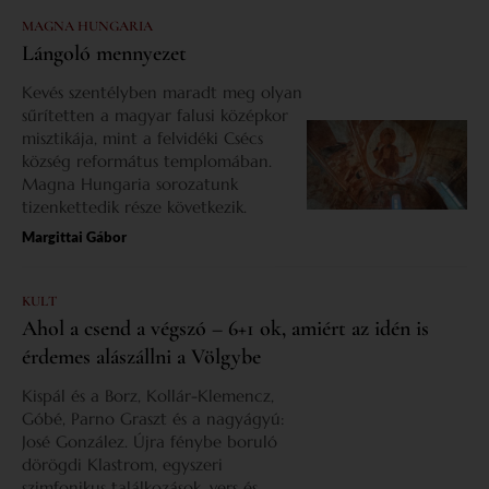
MAGNA HUNGARIA
Lángoló mennyezet
Kevés szentélyben maradt meg olyan
sűrítetten a magyar falusi középkor
misztikája, mint a felvidéki Csécs
község református templomában.
Magna Hungaria sorozatunk
tizenkettedik része következik.
Margittai Gábor
KULT
Ahol a csend a végszó – 6+1 ok, amiért az idén is
érdemes alászállni a Völgybe
Kispál és a Borz, Kollár-Klemencz,
Góbé, Parno Graszt és a nagyágyú:
José González. Újra fénybe boruló
dörögdi Klastrom, egyszeri
szimfonikus találkozások, vers és