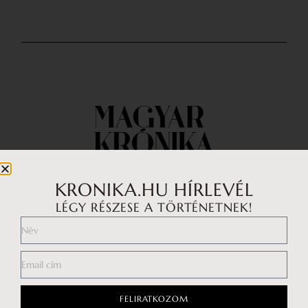
KRONIKA.HU HÍRLEVÉL
LÉGY RÉSZESE A TÖRTÉNETNEK!
Impresszum
Médiaajánlat
Általános Szerződési Feltételek
Adatkezelési tájékoztató
FELIRATKOZOM