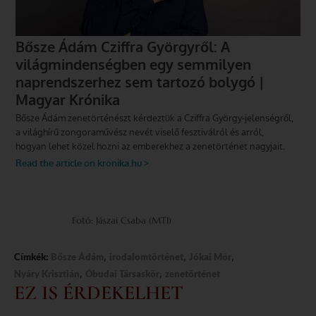
Fotó: Jászai Csaba (MTI)
,
,
,
Címkék:
Bősze Ádám
irodalomtörténet
Jókai Mór
,
,
Nyáry Krisztián
Óbudai Társaskör
zenetörténet
EZ IS ÉRDEKELHET