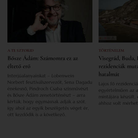
A TE SZTORID
TÖRTÉNELEM
Bősze Ádám: Számomra ez az
Visegrád, Buda, 
éltető erő
rezidenciák mut
hatalmát
Interjúalanyainkat – Lobenwein
Norbert fesztiválszervezőt, Sena Dagadu
Lajos fő rezidenciá
énekesnő, Pindroch Csaba színművészt
egyértelműen az a
és Bősze Ádám zenetörténészt – arra
mintájára készült,
kértük, hogy egymásnak adják a szót,
ahhoz volt mérhet
így ahol az egyik beszélgetés véget ér,
ott kezdődik is a következő.