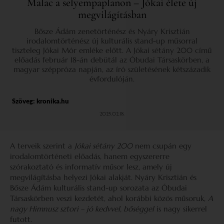
Malac a selyempaplanon – Jókai élete új
megvilágításban
Bősze Ádám zenetörténész és Nyáry Krisztián
irodalomtörténész új kulturális stand-up műsorral
tiszteleg Jókai Mór emléke előtt. A Jókai sétány 200 című
előadás február 18-án debütál az Óbudai Társaskörben, a
magyar széppróza napján, az író születésének kétszázadik
évfordulóján.
Szöveg:
kronika.hu
2025.02.18.
A terveik szerint a
Jókai sétány 200
nem csupán egy
irodalomtörténeti előadás, hanem egyszererre
szórakoztató és informatív műsor lesz, amely új
megvilágításba helyezi Jókai alakját. Nyáry Krisztián és
Bősze Ádám kulturális stand-up sorozata az Óbudai
Társaskörben veszi kezdetét, ahol korábbi közös műsoruk,
A
nagy Himnusz sztori – jó kedvvel, bőséggel
is nagy sikerrel
futott.