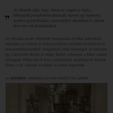
Az előadók célja, hogy Jókait ne csupán a régies,
bőbeszédű prózaíróként láttassák, hanem egy humoros,
modern gondolkodású, szenvedélyes alkotóként is, akinek
élete tele volt fordulatokkal.
Az előadás során részletek hangzanak el Jókai műveiből,
valamint az íróhoz és környezetéhez kötődő levelekből és
visszaemlékezésekből. Megidézik Jókai feleségeit és múzsáit,
így Laborfalvi Rózát és Nagy Bellát, valamint a Jókai család
nőtagjait. Ehhez Bach Kata színművész segítségével kelnek
életre a 19. századi irodalmi és zenei legendák.