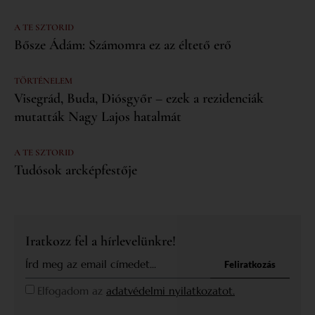
A TE SZTORID
Bősze Ádám: Számomra ez az éltető erő
TÖRTÉNELEM
Visegrád, Buda, Diósgyőr – ezek a rezidenciák
mutatták Nagy Lajos hatalmát
A TE SZTORID
Tudósok arcképfestője
Iratkozz fel a hírlevelünkre!
Feliratkozás
Elfogadom az
adatvédelmi nyilatkozatot.