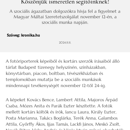
Köszönjük ismeretlen segítőinknek!
A szociális ágazatban dolgozókra hívja fel a figyelmet a
Magyar Máltai Szeretetszolgálat november 12-én, a
szociális munka napján.
Szöveg:
kronika.hu
2024.11.11.
A fotóriporterek képeiből és kortárs szerzők írásaiból álló
tárlat Budapest tizenegy helyszínén, színházakban,
könyvtárban, piacon, boltban, tévészékházban és
templomokban mutatja be a szociális munkások
mindennapi tevékenységét november 12-től 24-ig.
A képeket Kovács Bence, Lambert Attila, Majoros Árpád
Csaba, Mózes Anita és Parák Eszter készítette. A fotók
mellett kortárs költők és írók, Iancu Laura, Király Eszter,
Posta Marianna, Takács Boglárka, Terék Anna, Galambos
Attila, Győrffy Ákos, Ijjas Tamás, Lackfi János, Meskó Zsolt,