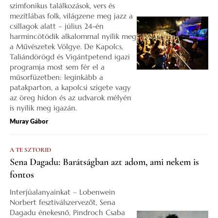
szimfonikus találkozások, vers és
mezítlábas folk, világzene meg jazz a
csillagok alatt – július 24-én
harmincötödik alkalommal nyílik meg
a Művészetek Völgye. De Kapolcs,
Taliándörögd és Vigántpetend igazi
programja most sem fér el a
műsorfüzetben: leginkább a
patakparton, a kapolcsi szigete vagy
az öreg hídon és az udvarok mélyén
is nyílik meg igazán.
Muray Gábor
A TE SZTORID
Sena Dagadu: Barátságban azt adom, ami nekem is
fontos
Interjúalanyainkat – Lobenwein
Norbert fesztiválszervezőt, Sena
Dagadu énekesnő, Pindroch Csaba