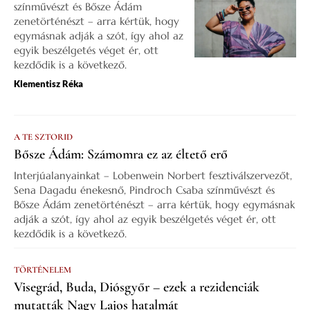
színművészt és Bősze Ádám
zenetörténészt – arra kértük, hogy
egymásnak adják a szót, így ahol az
egyik beszélgetés véget ér, ott
kezdődik is a következő.
Klementisz Réka
A TE SZTORID
Bősze Ádám: Számomra ez az éltető erő
Interjúalanyainkat – Lobenwein Norbert fesztiválszervezőt,
Sena Dagadu énekesnő, Pindroch Csaba színművészt és
Bősze Ádám zenetörténészt – arra kértük, hogy egymásnak
adják a szót, így ahol az egyik beszélgetés véget ér, ott
kezdődik is a következő.
TÖRTÉNELEM
Visegrád, Buda, Diósgyőr – ezek a rezidenciák
mutatták Nagy Lajos hatalmát