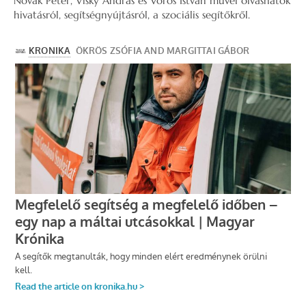
Novák Péter, Visky András és Vörös István művei olvashatók
hivatásról, segítségnyújtásról, a szociális segítőkről.