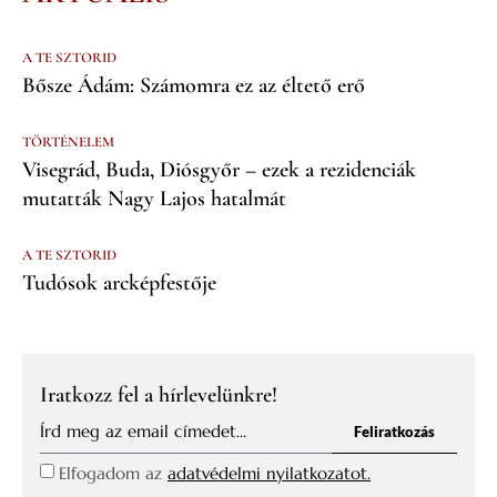
A TE SZTORID
Bősze Ádám: Számomra ez az éltető erő
TÖRTÉNELEM
Visegrád, Buda, Diósgyőr – ezek a rezidenciák
mutatták Nagy Lajos hatalmát
A TE SZTORID
Tudósok arcképfestője
Iratkozz fel a hírlevelünkre!
Feliratkozás
Elfogadom az
adatvédelmi nyilatkozatot.