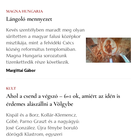
MAGNA HUNGARIA
Lángoló mennyezet
Kevés szentélyben maradt meg olyan
sűrítetten a magyar falusi középkor
misztikája, mint a felvidéki Csécs
község református templomában.
Magna Hungaria sorozatunk
tizenkettedik része következik.
Margittai Gábor
KULT
Ahol a csend a végszó – 6+1 ok, amiért az idén is
érdemes alászállni a Völgybe
Kispál és a Borz, Kollár-Klemencz,
Góbé, Parno Graszt és a nagyágyú:
José González. Újra fénybe boruló
dörögdi Klastrom, egyszeri