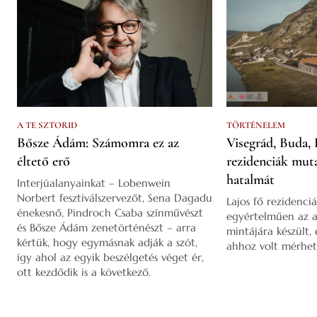
A TE SZTORID
TÖRTÉNELEM
Bősze Ádám: Számomra ez az
Visegrád, Buda, 
éltető erő
rezidenciák mut
hatalmát
Interjúalanyainkat – Lobenwein
Norbert fesztiválszervezőt, Sena Dagadu
Lajos fő rezidenciá
énekesnő, Pindroch Csaba színművészt
egyértelműen az a
és Bősze Ádám zenetörténészt – arra
mintájára készült,
kértük, hogy egymásnak adják a szót,
ahhoz volt mérhet
így ahol az egyik beszélgetés véget ér,
ott kezdődik is a következő.