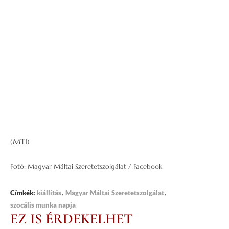
é
t
f
e
j
e
z
i
k
i
.
(MTI)
Fotó: Magyar Máltai Szeretetszolgálat / Facebook
,
,
Címkék:
kiállítás
Magyar Máltai Szeretetszolgálat
szocális munka napja
EZ IS ÉRDEKELHET