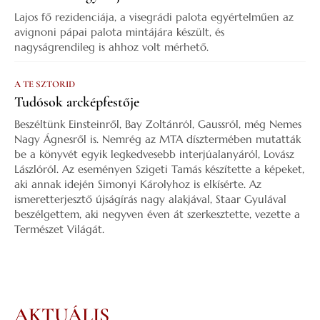
Lajos fő rezidenciája, a visegrádi palota egyértelműen az
avignoni pápai palota mintájára készült, és
nagyságrendileg is ahhoz volt mérhető.
A TE SZTORID
Tudósok arcképfestője
Beszéltünk Einsteinről, Bay Zoltánról, Gaussról, még Nemes
Nagy Ágnesről is. Nemrég az MTA dísztermében mutatták
be a könyvét egyik legkedvesebb interjúalanyáról, Lovász
Lászlóról. Az eseményen Szigeti Tamás készítette a képeket,
aki annak idején Simonyi Károlyhoz is elkísérte. Az
ismeretterjesztő újságírás nagy alakjával, Staar Gyulával
beszélgettem, aki negyven éven át szerkesztette, vezette a
Természet Világát.
AKTUÁLIS