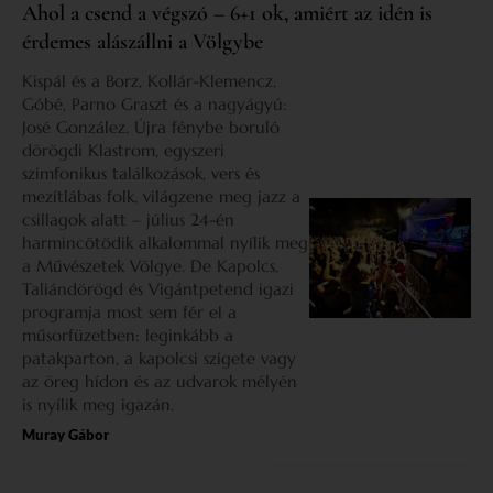
Ahol a csend a végszó – 6+1 ok, amiért az idén is
érdemes alászállni a Völgybe
Kispál és a Borz, Kollár-Klemencz,
Góbé, Parno Graszt és a nagyágyú:
José González. Újra fénybe boruló
dörögdi Klastrom, egyszeri
szimfonikus találkozások, vers és
mezítlábas folk, világzene meg jazz a
csillagok alatt – július 24-én
harmincötödik alkalommal nyílik meg
a Művészetek Völgye. De Kapolcs,
Taliándörögd és Vigántpetend igazi
programja most sem fér el a
műsorfüzetben: leginkább a
patakparton, a kapolcsi szigete vagy
az öreg hídon és az udvarok mélyén
is nyílik meg igazán.
Muray Gábor