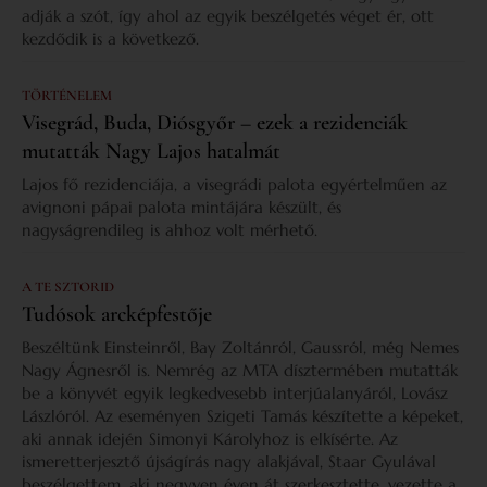
adják a szót, így ahol az egyik beszélgetés véget ér, ott
kezdődik is a következő.
TÖRTÉNELEM
Visegrád, Buda, Diósgyőr – ezek a rezidenciák
mutatták Nagy Lajos hatalmát
Lajos fő rezidenciája, a visegrádi palota egyértelműen az
avignoni pápai palota mintájára készült, és
nagyságrendileg is ahhoz volt mérhető.
A TE SZTORID
Tudósok arcképfestője
Beszéltünk Einsteinről, Bay Zoltánról, Gaussról, még Nemes
Nagy Ágnesről is. Nemrég az MTA dísztermében mutatták
be a könyvét egyik legkedvesebb interjúalanyáról, Lovász
Lászlóról. Az eseményen Szigeti Tamás készítette a képeket,
aki annak idején Simonyi Károlyhoz is elkísérte. Az
ismeretterjesztő újságírás nagy alakjával, Staar Gyulával
beszélgettem, aki negyven éven át szerkesztette, vezette a