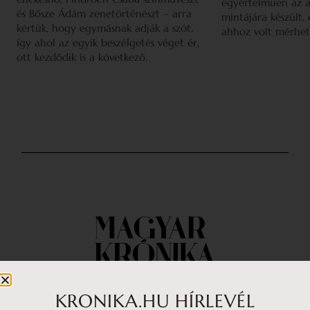
egyértelműen az a
és Bősze Ádám zenetörténészt – arra
mintájára készült,
kértük, hogy egymásnak adják a szót,
ahhoz volt mérhet
így ahol az egyik beszélgetés véget ér,
ott kezdődik is a következő.
KRONIKA.HU HÍRLEVÉL