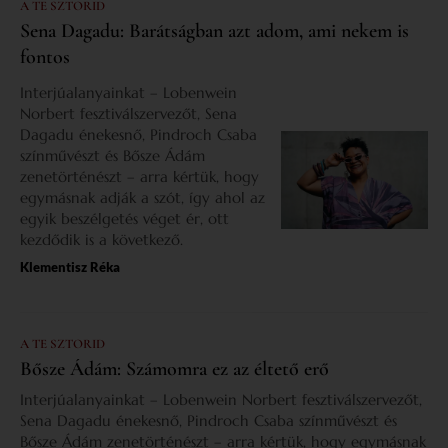
A TE SZTORID
Sena Dagadu: Barátságban azt adom, ami nekem is
fontos
Interjúalanyainkat – Lobenwein
Norbert fesztiválszervezőt, Sena
Dagadu énekesnő, Pindroch Csaba
színművészt és Bősze Ádám
zenetörténészt – arra kértük, hogy
egymásnak adják a szót, így ahol az
egyik beszélgetés véget ér, ott
kezdődik is a következő.
Klementisz Réka
A TE SZTORID
Bősze Ádám: Számomra ez az éltető erő
Interjúalanyainkat – Lobenwein Norbert fesztiválszervezőt,
Sena Dagadu énekesnő, Pindroch Csaba színművészt és
Bősze Ádám zenetörténészt – arra kértük, hogy egymásnak