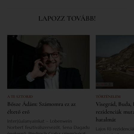
LAPOZZ TOVÁBB!
A TE SZTORID
TÖRTÉNELEM
Bősze Ádám: Számomra ez az
Visegrád, Buda, 
éltető erő
rezidenciák mut
hatalmát
Interjúalanyainkat – Lobenwein
Norbert fesztiválszervezőt, Sena Dagadu
Lajos fő rezidenciá
énekesnő, Pindroch Csaba színművészt