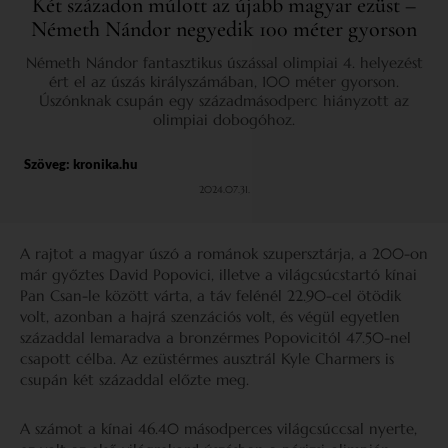
Két századon múlott az újabb magyar ezüst –
Németh Nándor negyedik 100 méter gyorson
Németh Nándor fantasztikus úszással olimpiai 4. helyezést
ért el az úszás királyszámában, 100 méter gyorson.
Úszónknak csupán egy századmásodperc hiányzott az
olimpiai dobogóhoz.
Szöveg:
kronika.hu
2024.07.31.
A rajtot a magyar úszó a románok szupersztárja, a 200-on
már győztes David Popovici, illetve a világcsúcstartó kínai
Pan Csan-le között várta, a táv felénél 22.90-cel ötödik
volt, azonban a hajrá szenzációs volt, és végül egyetlen
századdal lemaradva a bronzérmes Popovicitól 47.50-nel
csapott célba. Az ezüstérmes ausztrál Kyle Charmers is
csupán két századdal előzte meg.
A számot a kínai 46.40 másodperces világcsúccsal nyerte,