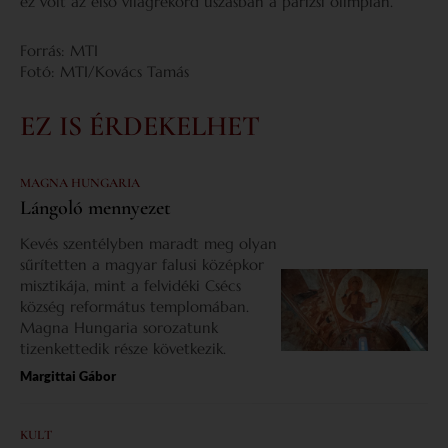
ez volt az első világrekord úszásban a párizsi olimpián.
Forrás: MTI
Fotó: MTI/Kovács Tamás
EZ IS ÉRDEKELHET
MAGNA HUNGARIA
Lángoló mennyezet
Kevés szentélyben maradt meg olyan
sűrítetten a magyar falusi középkor
misztikája, mint a felvidéki Csécs
község református templomában.
Magna Hungaria sorozatunk
tizenkettedik része következik.
Margittai Gábor
KULT