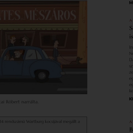
M
A
S
i
I
N
D
s
z
e
e
k
K
ai Róbert narrálta.
14 rendszámú Wartburg kocsijával megállt a
A
B