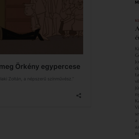
Ma
K
A
é
K
G
J
d
ta
v
j
n
K
V
s
a
a
n