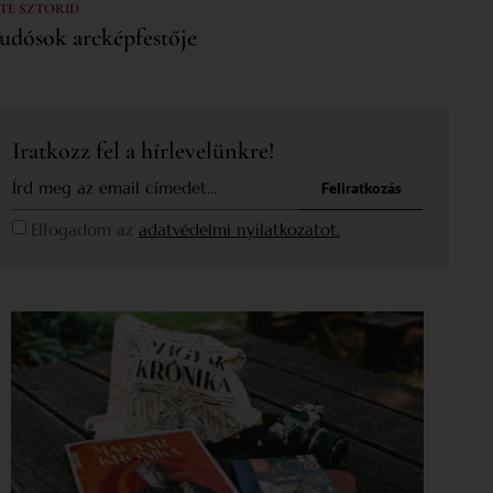
 TE SZTORID
udósok arcképfestője
Iratkozz fel a hírlevelünkre!
Feliratkozás
Elfogadom az
adatvédelmi nyilatkozatot.