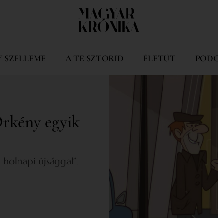
Y SZELLEME
A TE SZTORID
ÉLETÚT
PODC
Örkény egyik
 holnapi újsággal”.