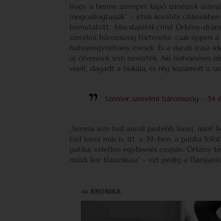
hogy a benne szerepet kapó színészek számá
megcsillogtassák” – írtuk korábbi cikkünkben
bemutatott,
Macskajáték
című Örkény-drámá
szerelmi háromszög története, csak éppen a
hatvanegynéhány évesek. És a darab írása id
új ötvennek sem nevezték. Aki hatvanéves elm
viselt, dagadt a bokája, és rég leszámolt a s
Szenior szerelmi háromszög – 54 
„Semmi sem tud annál pestebb lenni, mint ho
tud lenni más is: itt, a 39.-ben, a patika föl
patika, véletlen egybeesés csupán. Örkény t
másik kor klasszikusa” – ezt pedig a Damjanic