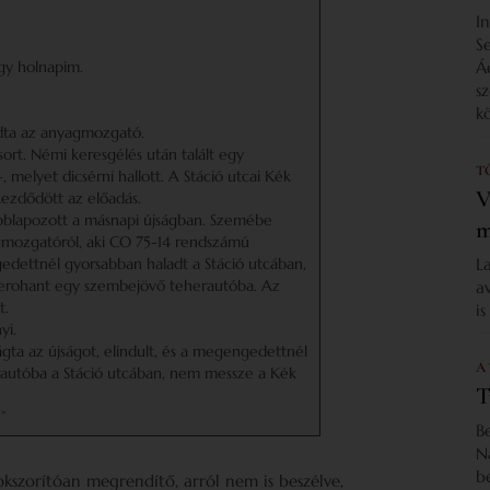
I
S
Á
egy holnapim.
s
k
ndta az anyagmozgató.
sort. Némi keresgélés után talált egy
T
, melyet dicsérni hallott. A Stáció utcai Kék
V
kezdődött az előadás.
ábblapozott a másnapi újságban. Szemébe
m
yagmozgatóról, aki CO 75-14 rendszámú
L
dettnél gyorsabban haladt a Stáció utcában,
a
lerohant egy szembejövő teherautóba. Az
t.
i
yi.
ágta az újságot, elindult, és a megengedettnél
A
autóba a Stáció utcában, nem messze a Kék
T
”
B
N
b
rokszorítóan megrendítő, arról nem is beszélve,