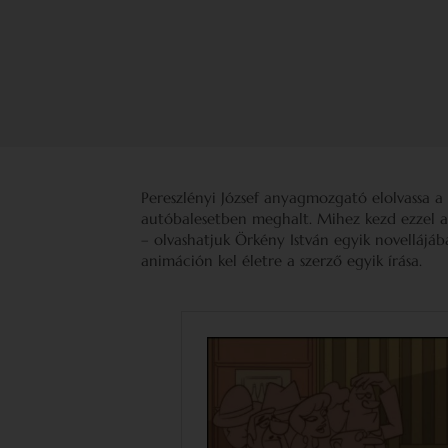
Pereszlényi József anyagmozgató elolvassa a
autóbalesetben meghalt. Mihez kezd ezzel az
– olvashatjuk Örkény István egyik novellájá
animáción kel életre a szerző egyik írása.