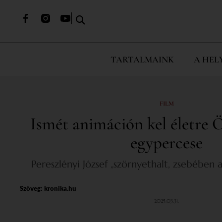
TARTALMAINK
A HEL
FILM
Ismét animáción kel életre 
egypercese
Pereszlényi József „szörnyethalt, zsebében a
Szöveg:
kronika.hu
2025.03.31.