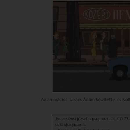
Az animációt Takács Ádám készítette, és Kolt
„Pereszlényi József anyagmozgató, CO 75-
sarki újságárusnál.