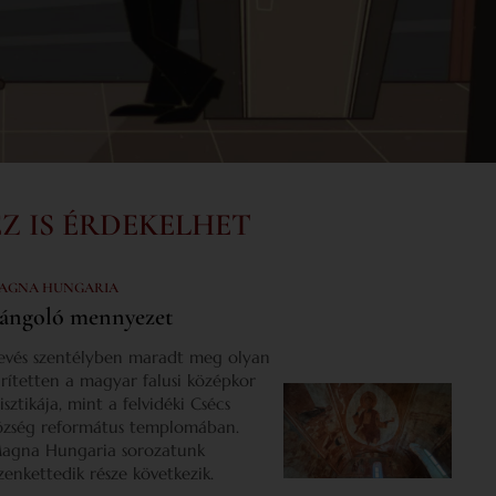
EZ IS ÉRDEKELHET
AGNA HUNGARIA
ángoló mennyezet
evés szentélyben maradt meg olyan
űrítetten a magyar falusi középkor
isztikája, mint a felvidéki Csécs
özség református templomában.
agna Hungaria sorozatunk
izenkettedik része következik.