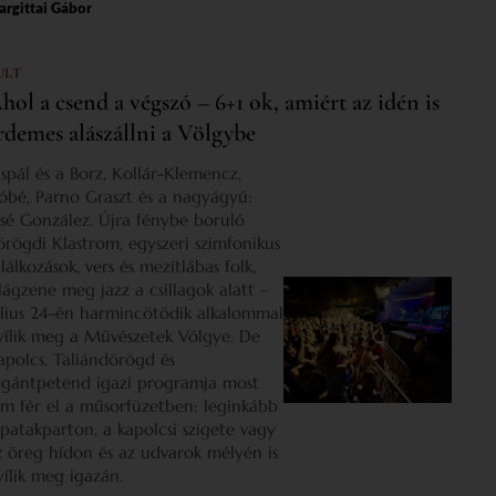
rgittai Gábor
ULT
hol a csend a végszó – 6+1 ok, amiért az idén is
rdemes alászállni a Völgybe
ispál és a Borz, Kollár-Klemencz,
óbé, Parno Graszt és a nagyágyú:
osé González. Újra fénybe boruló
örögdi Klastrom, egyszeri szimfonikus
lálkozások, vers és mezítlábas folk,
ilágzene meg jazz a csillagok alatt –
úlius 24-én harmincötödik alkalommal
yílik meg a Művészetek Völgye. De
apolcs, Taliándörögd és
igántpetend igazi programja most
em fér el a műsorfüzetben: leginkább
 patakparton, a kapolcsi szigete vagy
z öreg hídon és az udvarok mélyén is
yílik meg igazán.