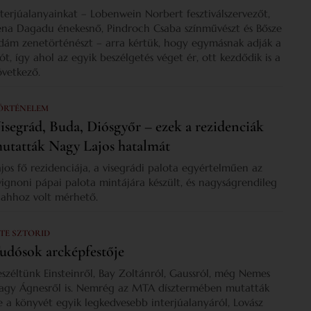
nterjúalanyainkat – Lobenwein Norbert fesztiválszervezőt,
ena Dagadu énekesnő, Pindroch Csaba színművészt és Bősze
dám zenetörténészt – arra kértük, hogy egymásnak adják a
zót, így ahol az egyik beszélgetés véget ér, ott kezdődik is a
övetkező.
ÖRTÉNELEM
isegrád, Buda, Diósgyőr – ezek a rezidenciák
utatták Nagy Lajos hatalmát
ajos fő rezidenciája, a visegrádi palota egyértelműen az
vignoni pápai palota mintájára készült, és nagyságrendileg
s ahhoz volt mérhető.
 TE SZTORID
udósok arcképfestője
eszéltünk Einsteinről, Bay Zoltánról, Gaussról, még Nemes
agy Ágnesről is. Nemrég az MTA dísztermében mutatták
e a könyvét egyik legkedvesebb interjúalanyáról, Lovász