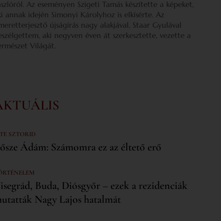
ászlóról. Az eseményen Szigeti Tamás készítette a képeket,
ki annak idején Simonyi Károlyhoz is elkísérte. Az
smeretterjesztő újságírás nagy alakjával, Staar Gyulával
eszélgettem, aki negyven éven át szerkesztette, vezette a
ermészet Világát.
AKTUÁLIS
 TE SZTORID
ősze Ádám: Számomra ez az éltető erő
ÖRTÉNELEM
isegrád, Buda, Diósgyőr – ezek a rezidenciák
utatták Nagy Lajos hatalmát