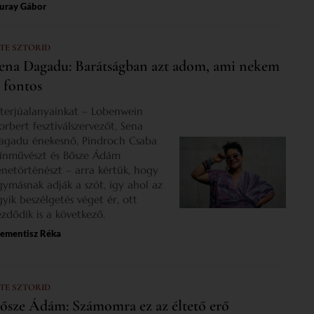
uray Gábor
 TE SZTORID
ena Dagadu: Barátságban azt adom, ami nekem
s fontos
nterjúalanyainkat – Lobenwein
orbert fesztiválszervezőt, Sena
agadu énekesnő, Pindroch Csaba
zínművészt és Bősze Ádám
enetörténészt – arra kértük, hogy
gymásnak adják a szót, így ahol az
gyik beszélgetés véget ér, ott
ezdődik is a következő.
lementisz Réka
 TE SZTORID
ősze Ádám: Számomra ez az éltető erő