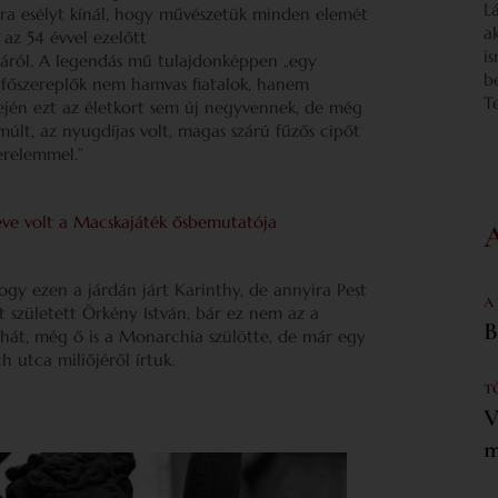
L
ra esélyt kínál, hogy művészetük minden elemét
a
 az 54 évvel ezelőtt
i
ról. A legendás mű tulajdonképpen „egy
b
 főszereplők nem hamvas fiatalok, hanem
T
ején ezt az életkort sem új negyvennek, de még
últ, az nyugdíjas volt, magas szárú fűzős cipőt
zerelemmel.”
éve volt a Macskajáték ősbemutatója
gy ezen a járdán járt Karinthy, de annyira Pest
A
ött született Örkény István, bár ez nem az a
B
ehát, még ő is a Monarchia szülötte, de már egy
h utca miliőjéről írtuk.
T
V
m