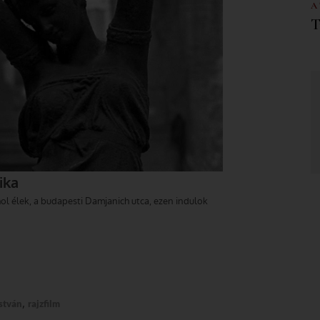
A
T
,
stván
rajzfilm