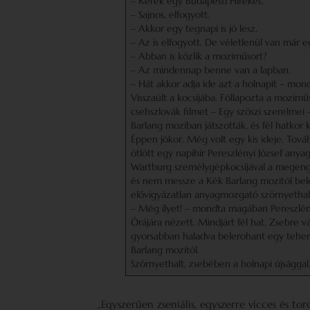
– Kérek egy Budapesti Híreket.
– Sajnos, elfogyott.
– Akkor egy tegnapi is jó lesz.
– Az is elfogyott. De véletlenül van már 
– Abban is közlik a moziműsort?
– Az mindennap benne van a lapban.
– Hát akkor adja ide azt a holnapit – mo
Visszaült a kocsijába. Föllapozta a mozimű
csehszlovák filmet – Egy szöszi szerelmei –
Barlang moziban játszották, és fél hatkor 
Éppen jókor. Még volt egy kis ideje. Tov
ötlött egy napihír Pereszlényi József an
Wartburg személygépkocsijával a megenge
és nem messze a Kék Barlang mozitól be
elővigyázatlan anyagmozgató szörnyethal
– Még ilyet! – mondta magában Pereszlén
Órájára nézett. Mindjárt fél hat. Zsebre v
gyorsabban haladva belerohant egy teher
Barlang mozitól.
Szörnyethalt, zsebében a holnapi újsággal.
„Egyszerűen zseniális, egyszerre vicces és to