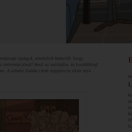
 másnapi újságot, amelyből kiderült, hogy
 információval? Beül az autójába, és továbbhajt
ban.
A színész halála
című egyperces után újra
M
L
K
s
m
k
M
t