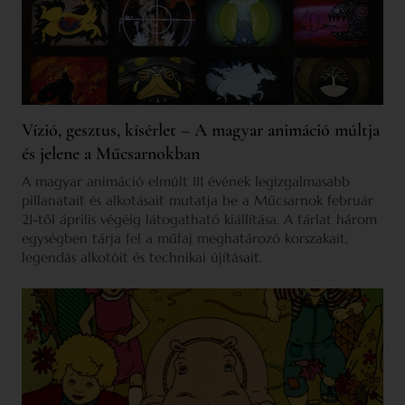
Vízió, gesztus, kísérlet – A magyar animáció múltja
és jelene a Műcsarnokban
A magyar animáció elmúlt 111 évének legizgalmasabb
pillanatait és alkotásait mutatja be a Műcsarnok február
21-től április végéig látogatható kiállítása. A tárlat három
egységben tárja fel a műfaj meghatározó korszakait,
legendás alkotóit és technikai újításait.