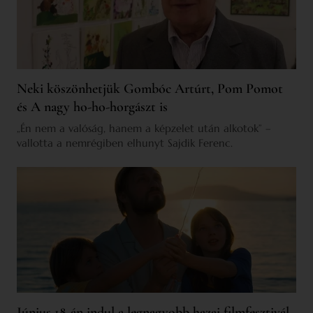
Neki köszönhetjük Gombóc Artúrt, Pom Pomot
és A nagy ho-ho-horgászt is
„Én nem a valóság, hanem a képzelet után alkotok” –
vallotta a nemrégiben elhunyt Sajdik Ferenc.
Június 18-án indul a legnagyobb hazai filmfesztivál