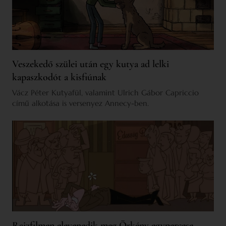
Veszekedő szülei után egy kutya ad lelki
kapaszkodót a kisfiúnak
Vácz Péter Kutyafül, valamint Ulrich Gábor Capriccio
című alkotása is versenyez Annecy-ben.
Rajzfilmen elevenedik meg Örkény egypercese