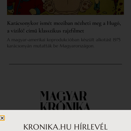
Karácsonykor ismét moziban nézheti meg a Hugó,
a víziló! című klasszikus rajzfilmet
A magyar-amerikai koprodukcióban készült alkotást 1975
karácsonyán mutatták be Magyarországon.
KRONIKA.HU HÍRLEVÉL