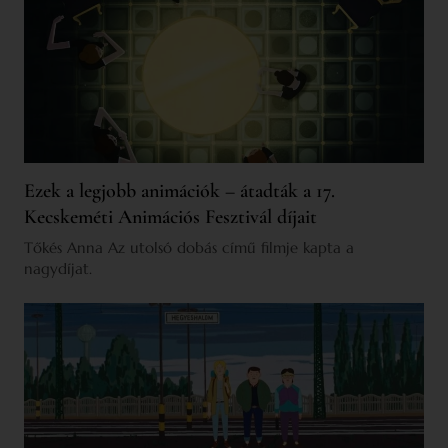
Ezek a legjobb animációk – átadták a 17.
Kecskeméti Animációs Fesztivál díjait
Tőkés Anna Az utolsó dobás című filmje kapta a
nagydíjat.