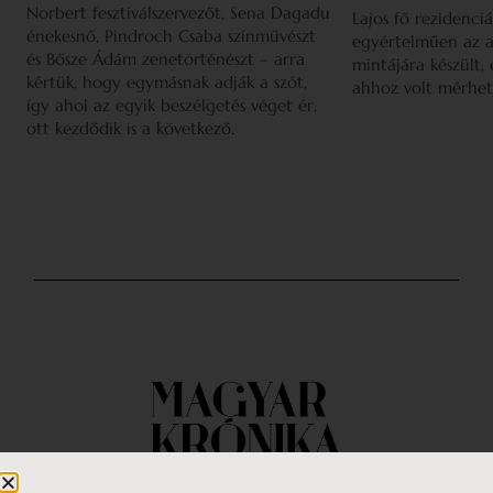
Norbert fesztiválszervezőt, Sena Dagadu
Lajos fő rezidenciá
énekesnő, Pindroch Csaba színművészt
egyértelműen az a
és Bősze Ádám zenetörténészt – arra
mintájára készült,
kértük, hogy egymásnak adják a szót,
ahhoz volt mérhet
így ahol az egyik beszélgetés véget ér,
ott kezdődik is a következő.