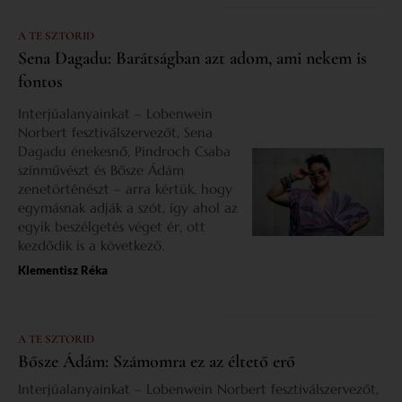
A TE SZTORID
Sena Dagadu: Barátságban azt adom, ami nekem is
fontos
Interjúalanyainkat – Lobenwein
Norbert fesztiválszervezőt, Sena
Dagadu énekesnő, Pindroch Csaba
színművészt és Bősze Ádám
zenetörténészt – arra kértük, hogy
egymásnak adják a szót, így ahol az
egyik beszélgetés véget ér, ott
kezdődik is a következő.
Klementisz Réka
A TE SZTORID
Bősze Ádám: Számomra ez az éltető erő
Interjúalanyainkat – Lobenwein Norbert fesztiválszervezőt,