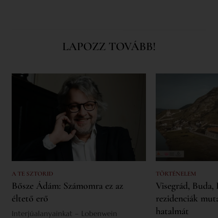
LAPOZZ TOVÁBB!
A TE SZTORID
TÖRTÉNELEM
Bősze Ádám: Számomra ez az
Visegrád, Buda, 
éltető erő
rezidenciák mut
hatalmát
Interjúalanyainkat – Lobenwein