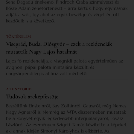
Sena Dagadu énekesnő, Pindroch Csaba színművészt és
Bősze Ádám zenetörténészt – arra kértük, hogy egymásnak
adják a szót, így ahol az egyik beszélgetés véget ér, ott
kezdődik is a következő.
TÖRTÉNELEM
Visegrád, Buda, Diósgyőr – ezek a rezidenciák
mutatták Nagy Lajos hatalmát
Lajos fő rezidenciája, a visegrádi palota egyértelműen az
avignoni pápai palota mintájára készült, és
nagyságrendileg is ahhoz volt mérhető.
A TE SZTORID
Tudósok arcképfestője
Beszéltünk Einsteinről, Bay Zoltánról, Gaussról, még Nemes
Nagy Ágnesről is. Nemrég az MTA dísztermében mutatták
be a könyvét egyik legkedvesebb interjúalanyáról, Lovász
Lászlóról. Az eseményen Szigeti Tamás készítette a képeket,
aki annak idején Simonyi Károlyhoz is elkísérte. Az