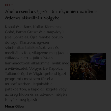
KULT
Ahol a csend a végszó – 6+1 ok, amiért az idén is
érdemes alászállni a Völgybe
Kispál és a Borz, Kollár-Klemencz,
Góbé, Parno Graszt és a nagyágyú:
José González. Újra fénybe boruló
dörögdi Klastrom, egyszeri
szimfonikus találkozások, vers és
mezítlábas folk, világzene meg jazz a
csillagok alatt – július 24-én
harmincötödik alkalommal nyílik meg
a Művészetek Völgye. De Kapolcs,
Taliándörögd és Vigántpetend igazi
programja most sem fér el a
műsorfüzetben: leginkább a
patakparton, a kapolcsi szigete vagy
az öreg hídon és az udvarok mélyén
is nyílik meg igazán.
Muray Gábor