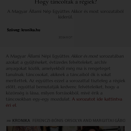
Hogy táncoltak a régiek?
A Magyar Állami Nép Együttes Akkor és most sorozatából
kiderül.
Szöveg:
kronika.hu
2024.11.07.
A Magyar Állami Népi Együttes
Akkor és most
sorozatában
azokat a gyűjtéseket, évtizedes felvételeket, archív
anyagokat közlik, amelyekből még ma is rengeteget
tanulnak; táncosokat, akiknek a táncaiból ők is sokat
merítettek. Az együttes ezzel a sorozattal tiszteleg a régiek
előtt, egyúttal bemutatják kedvenc felvételeiket, hogy a
közönség is lássa, milyen forrásokból, mivé érik a
táncosokban egy-egy mozdulat.
A sorozatot ide kattintva
éri el
.