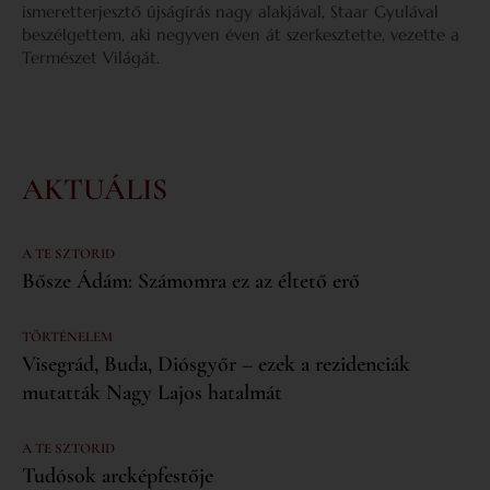
ismeretterjesztő újságírás nagy alakjával, Staar Gyulával
beszélgettem, aki negyven éven át szerkesztette, vezette a
Természet Világát.
AKTUÁLIS
A TE SZTORID
Bősze Ádám: Számomra ez az éltető erő
TÖRTÉNELEM
Visegrád, Buda, Diósgyőr – ezek a rezidenciák
mutatták Nagy Lajos hatalmát
A TE SZTORID
Tudósok arcképfestője