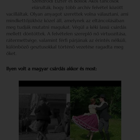
Szendrődi Eszter és Bollók Ákos táncosok
elárulták, hogy több archív felvétel között
vacilláltak. Olyan anyagot szerettek volna választani, ami
mindkettőjükhöz közel áll, amelynek az eltáncolásában
meg tudják mutatni magukat. Végül a kéki lassú csárdás
mellett döntöttek. A felvételen szereplő nő virtuozitása,
rátermettsége, valamint férfi párjának az érintés nélküli,
különböző gesztusokkal történő vezetése ragadta meg
őket.
Ilyen volt a magyar csárdás akkor és most: