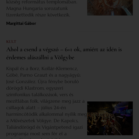
község református templomában.
Magna Hungaria sorozatunk
tizenkettedik része következik.
Margittai Gábor
KULT
Ahol a csend a végszó – 6+1 ok, amiért az idén is
érdemes alászállni a Völgybe
Kispál és a Borz, Kollár-Klemencz,
Góbé, Parno Graszt és a nagyágyú:
José González. Újra fénybe boruló
dörögdi Klastrom, egyszeri
szimfonikus találkozások, vers és
mezítlábas folk, világzene meg jazz a
csillagok alatt – július 24-én
harmincötödik alkalommal nyílik meg
a Művészetek Völgye. De Kapolcs,
Taliándörögd és Vigántpetend igazi
programja most sem fér el a