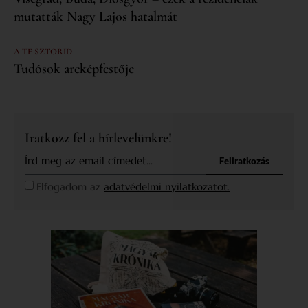
mutatták Nagy Lajos hatalmát
A TE SZTORID
Tudósok arcképfestője
Iratkozz fel a hírlevelünkre!
Feliratkozás
Elfogadom az
adatvédelmi nyilatkozatot.