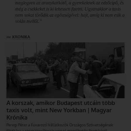
meglegyen az arany­karkötő, a gyerekeknek az edzőcipő, és
még a csekkeket is ki lehessen fizetni. Ugyanakkor a taxis
nem sokat törődik az egészségével: hajt, amíg ki nem esik a
volán mellől.”