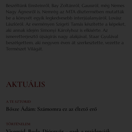
Beszéltünk Einsteinről, Bay Zoltánról, Gaussról, még Nemes
Nagy Ágnesről is. Nemrég az MTA dísztermében mutatták
be a könyvét egyik legkedvesebb interjúalanyáról, Lovász
Lászlóról. Az eseményen Szigeti Tamás készítette a képeket,
aki annak idején Simonyi Károlyhoz is elkísérte. Az
ismeretterjesztő újságírás nagy alakjával, Staar Gyulával
beszélgettem, aki negyven éven át szerkesztette, vezette a
Természet Világát.
AKTUÁLIS
A TE SZTORID
Bősze Ádám: Számomra ez az éltető erő
TÖRTÉNELEM
Visegrád, Buda, Diósgyőr – ezek a rezidenciák