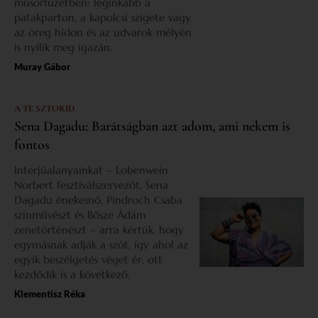
műsorfüzetben: leginkább a
patakparton, a kapolcsi szigete vagy
az öreg hídon és az udvarok mélyén
is nyílik meg igazán.
Muray Gábor
A TE SZTORID
Sena Dagadu: Barátságban azt adom, ami nekem is
fontos
Interjúalanyainkat – Lobenwein
Norbert fesztiválszervezőt, Sena
Dagadu énekesnő, Pindroch Csaba
színművészt és Bősze Ádám
zenetörténészt – arra kértük, hogy
egymásnak adják a szót, így ahol az
egyik beszélgetés véget ér, ott
kezdődik is a következő.
Klementisz Réka