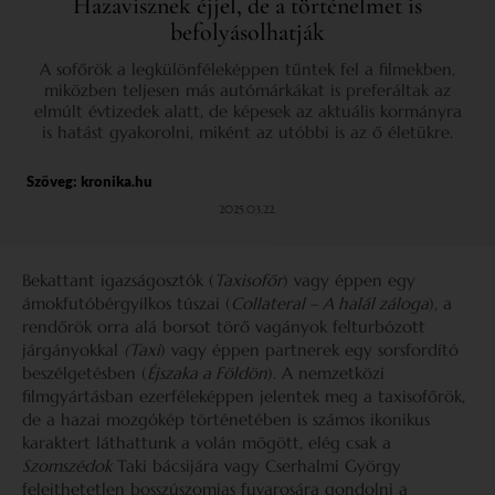
Hazavisznek éjjel, de a történelmet is
befolyásolhatják
A sofőrök a legkülönféleképpen tűntek fel a filmekben,
miközben teljesen más autómárkákat is preferáltak az
elmúlt évtizedek alatt, de képesek az aktuális kormányra
is hatást gyakorolni, miként az utóbbi is az ő életükre.
Szöveg:
kronika.hu
2025.03.22.
Bekattant igazságosztók (
Taxisofőr
) vagy éppen egy
ámokfutóbérgyilkos túszai (
Collateral – A halál záloga
), a
rendőrök orra alá borsot törő vagányok felturbózott
járgányokkal
(Taxi
) vagy éppen partnerek egy sorsfordító
beszélgetésben (
Éjszaka a Földön
). A nemzetközi
filmgyártásban ezerféleképpen jelentek meg a taxisofőrök,
de a hazai mozgókép történetében is számos ikonikus
karaktert láthattunk a volán mögött, elég csak a
Szomszédok
Taki bácsijára vagy Cserhalmi György
felejthetetlen bosszúszomjas fuvarosára gondolni a