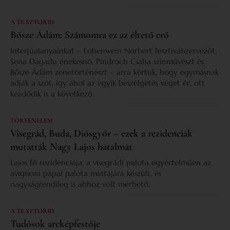
A TE SZTORID
Bősze Ádám: Számomra ez az éltető erő
Interjúalanyainkat – Lobenwein Norbert fesztiválszervezőt,
Sena Dagadu énekesnő, Pindroch Csaba színművészt és
Bősze Ádám zenetörténészt – arra kértük, hogy egymásnak
adják a szót, így ahol az egyik beszélgetés véget ér, ott
kezdődik is a következő.
TÖRTÉNELEM
Visegrád, Buda, Diósgyőr – ezek a rezidenciák
mutatták Nagy Lajos hatalmát
Lajos fő rezidenciája, a visegrádi palota egyértelműen az
avignoni pápai palota mintájára készült, és
nagyságrendileg is ahhoz volt mérhető.
A TE SZTORID
Tudósok arcképfestője