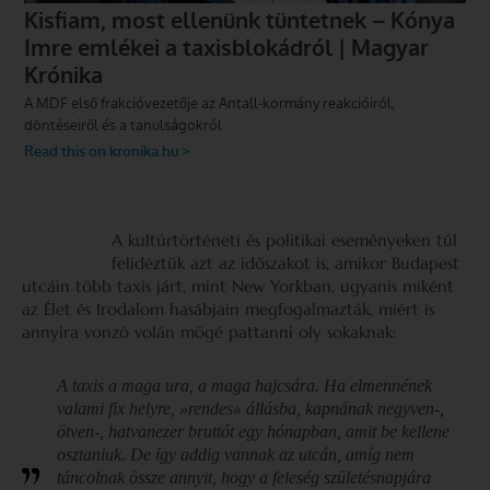
A kultúrtörténeti és politikai eseményeken túl
felidéztük azt az időszakot is, amikor Budapest
utcáin több taxis járt, mint New Yorkban, ugyanis miként
az Élet és Irodalom hasábjain megfogalmazták, miért is
annyira vonzó volán mögé pattanni oly sokaknak:
A taxis a maga ura, a maga hajcsára. Ha elmennének
valami fix helyre, »rendes« állásba, kapnának negyven-,
ötven-, hatvanezer bruttót egy hónapban, amit be kellene
osztaniuk. De így addig vannak az utcán, amíg nem
táncolnak össze annyit, hogy a feleség születésnapjára