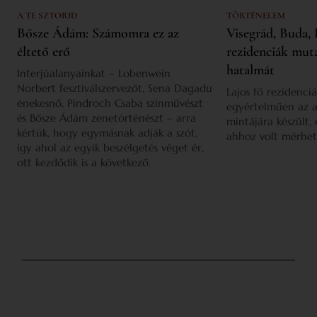
A TE SZTORID
TÖRTÉNELEM
Bősze Ádám: Számomra ez az
Visegrád, Buda, 
éltető erő
rezidenciák mut
hatalmát
Interjúalanyainkat – Lobenwein
Norbert fesztiválszervezőt, Sena Dagadu
Lajos fő rezidenciá
énekesnő, Pindroch Csaba színművészt
egyértelműen az a
és Bősze Ádám zenetörténészt – arra
mintájára készült,
kértük, hogy egymásnak adják a szót,
ahhoz volt mérhet
így ahol az egyik beszélgetés véget ér,
ott kezdődik is a következő.