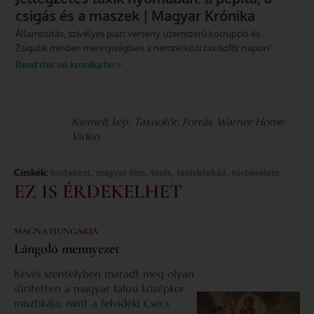
Kiemelt kép: Taxisofőr. Forrás: Warner Home
Video.
,
,
,
,
Címkék:
budapest
magyar film
taxis
taxisblokád
történelem
EZ IS ÉRDEKELHET
MAGNA HUNGARIA
Lángoló mennyezet
Kevés szentélyben maradt meg olyan
sűrítetten a magyar falusi középkor
misztikája, mint a felvidéki Csécs