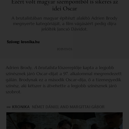
Ezért volt magyar szempontból is sikeres az
idei Oscar
A brutalistában magyar építészt alakító Adrien Brody
megnyerte kategóriáját, a film vágásáért pedig díjra
jelölték Jancsó Dávidot.
Szöveg:
kronika.hu
2025.03.03.
Adrien Brody,
A brutalista
főszereplője kapta a legjobb
színésznek járó Oscar-díjat a 97. alkalommal megrendezett
gálán. Brodynak ez a második Oscar-díja, ő a tizenegyedik
színész, aki kétszer is átvehette a legjobb színésznek járó
szobrot.