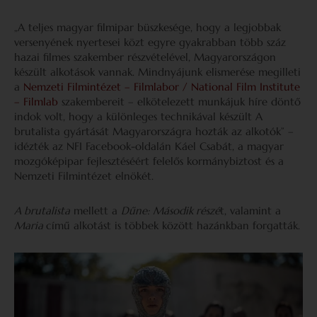
„A teljes magyar filmipar büszkesége, hogy a legjobbak
versenyének nyertesei közt egyre gyakrabban több száz
hazai filmes szakember részvételével, Magyarországon
készült alkotások vannak. Mindnyájunk elismerése megilleti
a
Nemzeti Filmintézet – Filmlabor / National Film Institute
– Filmlab
szakembereit – elkötelezett munkájuk híre döntő
indok volt, hogy a különleges technikával készült A
brutalista gyártását Magyarországra hozták az alkotók” –
idézték az NFI Facebook-oldalán Káel Csabát, a magyar
mozgóképipar fejlesztéséért felelős kormánybiztost és a
Nemzeti Filmintézet elnökét.
A brutalista
mellett a
Dűne: Második részé
t, valamint a
Maria
című alkotást is többek között hazánkban forgatták.