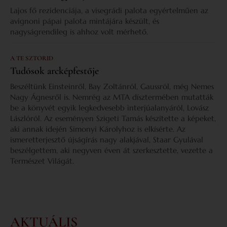
Lajos fő rezidenciája, a visegrádi palota egyértelműen az
avignoni pápai palota mintájára készült, és
nagyságrendileg is ahhoz volt mérhető.
A TE SZTORID
Tudósok arcképfestője
Beszéltünk Einsteinről, Bay Zoltánról, Gaussról, még Nemes
Nagy Ágnesről is. Nemrég az MTA dísztermében mutatták
be a könyvét egyik legkedvesebb interjúalanyáról, Lovász
Lászlóról. Az eseményen Szigeti Tamás készítette a képeket,
aki annak idején Simonyi Károlyhoz is elkísérte. Az
ismeretterjesztő újságírás nagy alakjával, Staar Gyulával
beszélgettem, aki negyven éven át szerkesztette, vezette a
Természet Világát.
AKTUÁLIS