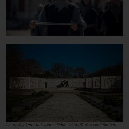
Az egyik jelenet helyszíne a
Dűne: Második rész
című filmben.