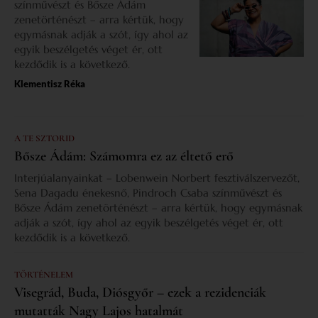
színművészt és Bősze Ádám
zenetörténészt – arra kértük, hogy
egymásnak adják a szót, így ahol az
egyik beszélgetés véget ér, ott
kezdődik is a következő.
Klementisz Réka
A TE SZTORID
Bősze Ádám: Számomra ez az éltető erő
Interjúalanyainkat – Lobenwein Norbert fesztiválszervezőt,
Sena Dagadu énekesnő, Pindroch Csaba színművészt és
Bősze Ádám zenetörténészt – arra kértük, hogy egymásnak
adják a szót, így ahol az egyik beszélgetés véget ér, ott
kezdődik is a következő.
TÖRTÉNELEM
Visegrád, Buda, Diósgyőr – ezek a rezidenciák
mutatták Nagy Lajos hatalmát