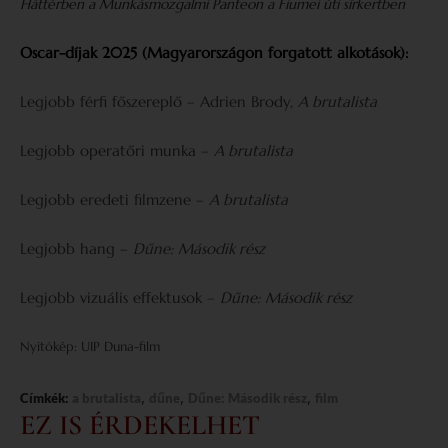
Háttérben a Munkásmozgalmi Panteon a Fiumei úti sírkertben
Oscar-díjak 2025 (Magyarországon forgatott alkotások):
Legjobb férfi főszereplő – Adrien Brody,
A brutalista
Legjobb operatőri munka –
A brutalista
Legjobb eredeti filmzene –
A brutalista
Legjobb hang –
Dűne: Második rész
Legjobb vizuális effektusok –
Dűne: Második rész
Nyitókép: UIP Duna-film
,
,
,
Címkék:
a brutalista
dűne
Dűne: Második rész
film
EZ IS ÉRDEKELHET