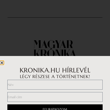
KRONIKA.HU HÍRLEVÉL
LÉGY RÉSZESE A TÖRTÉNETNEK!
Impresszum
Médiaajánlat
Általános Szerződési Feltételek
FELIRATKOZOM
Adatkezelési tájékoztató