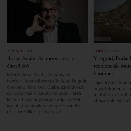
A TE SZTORID
TÖRTÉNELEM
Bősze Ádám: Számomra ez az
Visegrád, Buda, 
éltető erő
rezidenciák mut
hatalmát
Interjúalanyainkat – Lobenwein
Norbert fesztiválszervezőt, Sena Dagadu
Lajos fő rezidenciá
énekesnő, Pindroch Csaba színművészt
egyértelműen az a
és Bősze Ádám zenetörténészt – arra
mintájára készült,
kértük, hogy egymásnak adják a szót,
ahhoz volt mérhet
így ahol az egyik beszélgetés véget ér,
ott kezdődik is a következő.