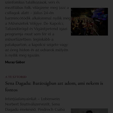
szimfonikus találkozások, vers és
mezítlábas folk, világzene meg jazz a
csillagok alatt – július 24-én
harmincötödik alkalommal nyílik meg
a Művészetek Völgye. De Kapolcs,
Taliándörögd és Vigántpetend igazi
programja most sem fér el a
műsorfüzetben: leginkább a
patakparton, a kapolcsi szigete vagy
az öreg hídon és az udvarok mélyén
is nyílik meg igazán.
Muray Gábor
A TE SZTORID
Sena Dagadu: Barátságban azt adom, ami nekem is
fontos
Interjúalanyainkat – Lobenwein
Norbert fesztiválszervezőt, Sena
Dagadu énekesnő, Pindroch Csaba