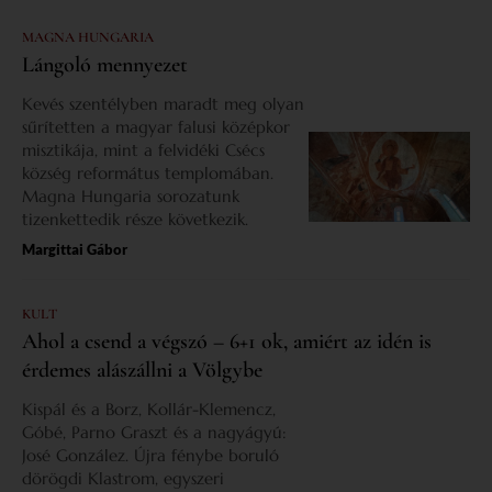
MAGNA HUNGARIA
Lángoló mennyezet
Kevés szentélyben maradt meg olyan
sűrítetten a magyar falusi középkor
misztikája, mint a felvidéki Csécs
község református templomában.
Magna Hungaria sorozatunk
tizenkettedik része következik.
Margittai Gábor
KULT
Ahol a csend a végszó – 6+1 ok, amiért az idén is
érdemes alászállni a Völgybe
Kispál és a Borz, Kollár-Klemencz,
Góbé, Parno Graszt és a nagyágyú:
José González. Újra fénybe boruló
dörögdi Klastrom, egyszeri