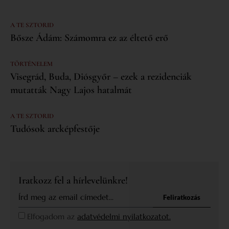
A TE SZTORID
Bősze Ádám: Számomra ez az éltető erő
TÖRTÉNELEM
Visegrád, Buda, Diósgyőr – ezek a rezidenciák
mutatták Nagy Lajos hatalmát
A TE SZTORID
Tudósok arcképfestője
Iratkozz fel a hírlevelünkre!
Feliratkozás
Elfogadom az
adatvédelmi nyilatkozatot.