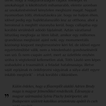
terve, hogy a Magyarországon ragadt feleségét és
unokahúgát is kiköltözteti mihamarabb, eleinte azonban
az unokatestvérénél kénytelen meghúzni magát. Napjait
nyomorban tölti, ételosztásokra jár, hogy ne haljon éhen,
idővel pedig egy hajléktalanszálló lesz az otthona, ahol a
heroinnal is meghitt viszonyba kerül, hogy csillapítsa egy
korábbi sérülésből adódó fájdalmát. Aztán váratlanul
látszólag megfogja az Isten lábát, amikor egy milliomos
grandiózus megbízást ajánl neki, egy monumentális
közösségi központ megtervezésére kéri fel, de idővel egyre
egyértelműbbé válik, nem a Mindenható gondviseléséről
van szó. És nem csupán azért, mert az üzletfele enyhén
szólva is végtelenül kellemetlen alak, Tóth László sem képes
szabadulni a traumáitól, a feladat hatalmassága, illetve
saját egójának és önkifejezési vágyának a súlya alatt egyre
inkább megtörik” – írtuk korábbi cikkünkben.
Külön érdekes, hogy a főszereplőt alakító Adrien Brody
maga is magyar felmenőkkel rendelkezik. Édesanyja a
magyar származású Sylvia Plachy fotóriporter, aki
Budapesten született katolikus arisztokrata apától és cseh