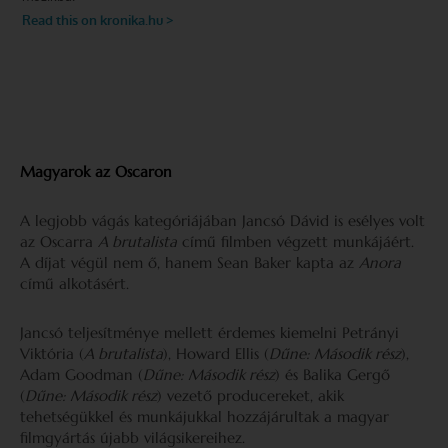
Magyarok az Oscaron
A legjobb vágás kategóriájában Jancsó Dávid is esélyes volt
az Oscarra
A brutalista
című filmben végzett munkájáért.
A díjat végül nem ő, hanem Sean Baker kapta az
Anora
című alkotásért.
Jancsó teljesítménye mellett érdemes kiemelni Petrányi
Viktória (
A brutalista
), Howard Ellis (
Dűne: Második rész
),
Adam Goodman (
Dűne: Második rész
) és Balika Gergő
(
Dűne: Második rész
) vezető producereket, akik
tehetségükkel és munkájukkal hozzájárultak a magyar
filmgyártás újabb világsikereihez.