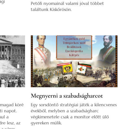
ági
Petőfi nyomainál valami jóval többet
találtunk Kiskőrösön.
Megnyerni a szabadságharcot
j magad köré
Egy sorsdöntő stratégiai játék a kilencvenes
ti napot.
évekből, melyben a szabadságharc
sul a
végkimenetele csak a monitor előtt ülő
re lesz, az
gyereken múlik.
a város,