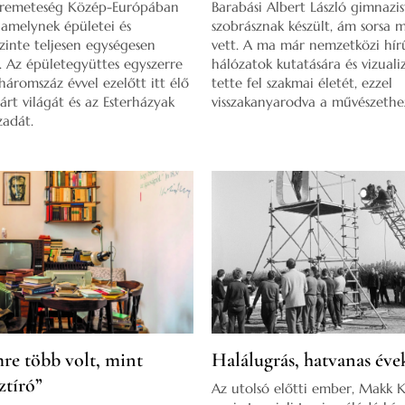
 remeteség Közép-Európában
Barabási Albert László gimnazi
 amelynek épületei és
szobrásznak készült, ám sorsa m
zinte teljesen egységesen
vett. A ma már nemzetközi hírű
 Az épületegyüttes egyszerre
hálózatok kutatására és vizuali
háromszáz évvel ezelőtt itt élő
tette fel szakmai életét, ezzel
árt világát és az Esterházyak
visszakanyarodva a művészethe
zadát.
mre több volt, mint
Halálugrás, hatvanas éve
ztíró”
Az utolsó előtti ember, Makk K