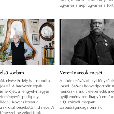
ugyanez a nép, ugyanez a tör
első sorban
Veteránarcok meséi
híd, elvész Erdély is – mondta
A hódmezővásárhelyi fényképés
 József. A hadvezér egyik
József 1848-as honvédportréit 
ismerőjét, a lengyel–magyar
nemcsak a múlt elevenedik meg
éteményesét pedig így
gyűjtemény rendhagyó emlékműv
llégái: Kovács István a
a 19. századi magyar
rakkóval összekötő híd neve. A
szabadságmozgalomnak.
rténésszel beszélgettünk.