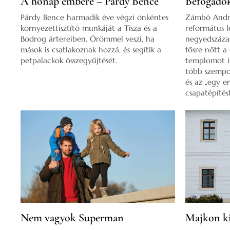
A hónap embere – Párdy Bence
Befogadók
Párdy Bence harmadik éve végzi önkéntes
Zámbó Andrá
környezettisztító munkáját a Tisza és a
református l
Bodrog ártereiben. Örömmel veszi, ha
negyedszázad
mások is csatlakoznak hozzá, és segítik a
fősre nőtt a
petpalackok összegyűjtését.
templomot is
több szempo
és az „egy e
csapatépítés
Nem vagyok Superman
Majkon ki