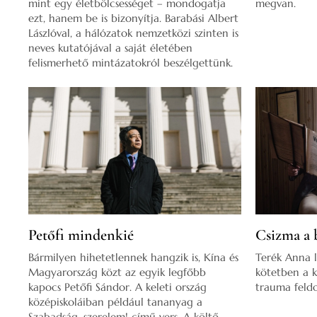
mint egy életbölcsességet – mondogatja
megvan.
ezt, hanem be is bizonyítja. Barabási Albert
Lászlóval, a hálózatok nemzetközi szinten is
neves kutatójával a saját életében
felismerhető mintázatokról beszélgettünk.
Petőfi mindenkié
Csizma a 
Bármilyen hihetetlennek hangzik is, Kína és
Terék Anna l
Magyarország közt az egyik legfőbb
kötetben a k
kapocs Petőfi Sándor. A keleti ország
trauma feldo
középiskoláiban például tananyag a
Szabadság, szerelem! című vers. A költő