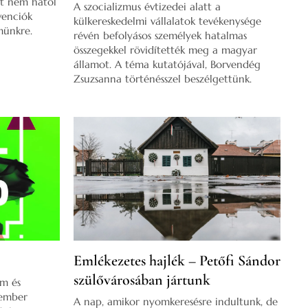
nt nem hatol
A szocializmus évtizedei alatt a
nvenciók
külkereskedelmi vállalatok tevékenysége
münkre.
révén befolyásos személyek hatalmas
összegekkel rövidítették meg a magyar
államot. A téma kutatójával, Borvendég
Zsuzsanna történésszel beszélgettünk.
Emlékezetes hajlék – Petőfi Sándor
szülővárosában jártunk
om és
sember
A nap, amikor nyomkeresésre indultunk, de