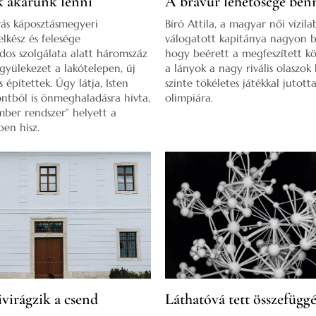
 akarunk lenni
A bravúr lehetősége be
s káposztásmegyeri
Bíró Attila, a magyar női vízil
elkész és felesége
válogatott kapitánya nagyon b
os szolgálata alatt háromszáz
hogy beérett a megfeszített k
 gyülekezet a lakótelepen, új
a lányok a nagy rivális olaszok 
 építettek. Úgy látja, Isten
szinte tökéletes játékkal jutotta
ntból is önmeghaladásra hívta,
olimpiára.
mber rendszer” helyett a
ben hisz.
virágzik a csend
Láthatóvá tett összefügg