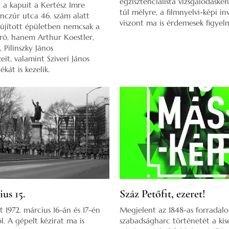
egzisztencialista vizsgálódáské
a kapuit a Kertész Imre
túl mélyre, a filmnyelvi-képi i
enczúr utca 46. szám alatt
viszont ma is érdemesek figyel
elújított épületben nemcsak a
író, hanem Arthur Koestler,
 Pilinszky János
eit, valamint Sziveri János
ékát is kezelik.
ius 15.
Száz Petőfit, ezeret!
t 1972. március 16-án és 17-én
Megjelent az 1848-as forradal
l. A gépelt kézirat ma is
szabadságharc történetét a ki