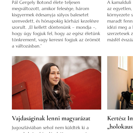
Pál Gergely Botond élete teljesen
A kamalduli
megváltozott, amikor felesége, három
az egyetlen,
kisgyermek édesanyja súlyos balesetet
környezete s
szenvedett, és hónapokig kórházi kezelésre
maradt fenn.
szorult. „El kellett döntenünk – mondja –,
idézi meg a 
hogy úgy fogjuk fel, hogy az egész életünk
szerzetesek z
tönkrement, vagy keresni fogjuk az örömöt
másfél évszá
a változásban.”
Vajdaságinak lenni magyarázat
Kertész I
„holokaus
Jugoszláviában sehol nem küldték ki a