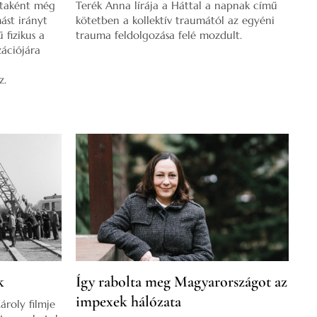
staként még
Terék Anna lírája a Háttal a napnak című
ást irányt
kötetben a kollektív traumától az egyéni
 fizikus a
trauma feldolgozása felé mozdult.
zációjára
z.
k
Így rabolta meg Magyarországot az
impexek hálózata
ároly filmje