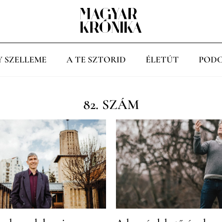
Y SZELLEME
A TE SZTORID
ÉLETÚT
PODC
82. SZÁM