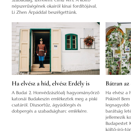
népszerűségének okairól kínai fordítójával,
Li Zhen Árpáddal beszélgettünk.
Ha elvész a híd, elvész Erdély is
Bátran az 
A Budai 2. Honvédzászlóalj hagyományőrző
Ha elvész a 
katonái Budakeszin emlékeztek meg a piski
Piskinél Bem
csatáról. Díszsortűz, ágyúdörgés és
legnagyobb 
dobpergés a szabadságharc emlékére.
barátság let
jellemezik ko
Budapestet K
költő-író-tö