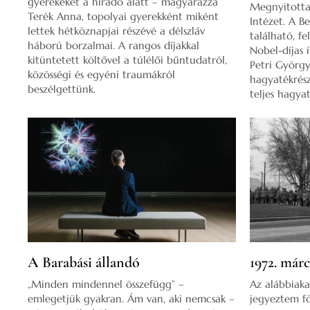
gyerekeket a híradó alatt – magyarázza
Megnyitotta 
Terék Anna, topolyai gyerekként miként
Intézet. A B
lettek hétköznapjai részévé a délszláv
található, f
háború borzalmai. A rangos díjakkal
Nobel-díjas 
kitüntetett költővel a túlélői bűntudatról,
Petri György,
közösségi és egyéni traumákról
hagyatékrész
beszélgettünk.
teljes hagyat
A Barabási állandó
1972. márc
„Minden mindennel összefügg” –
Az alábbiaka
emlegetjük gyakran. Ám van, aki nemcsak –
jegyeztem fö