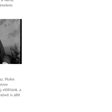
ténelem.
z, Plohn
nézve
 előttünk, a
et is állít