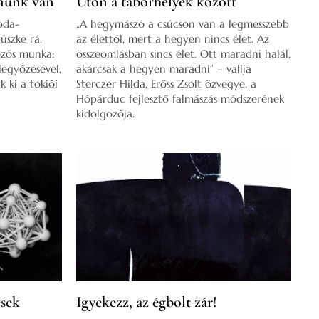
nnünk van
Úton a táborhelyek között
abda-
„A hegymászó a csúcson van a legmesszebb
üszke rá,
az élettől, mert a hegyen nincs élet. Az
özös munka:
összeomlásban sincs élet. Ott maradni halál,
legyőzésével,
akárcsak a hegyen maradni” – vallja
k ki a tokiói
Sterczer Hilda, Erőss Zsolt özvegye, a
Hópárduc fejlesztő falmászás módszerének
kidolgozója.
ések
Igyekezz, az égbolt zár!