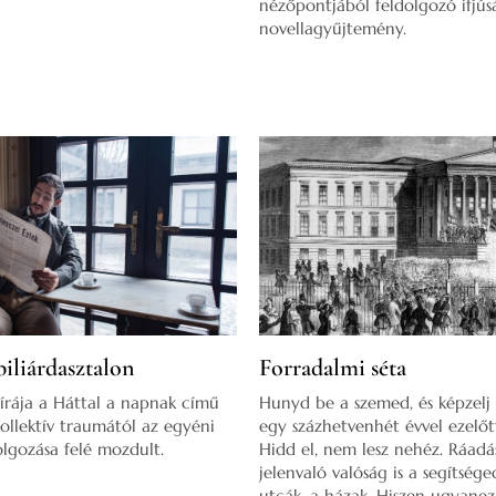
nézőpontjából feldolgozó ifjús
novellagyűjtemény.
biliárdasztalon
Forradalmi séta
írája a Háttal a napnak című
Hunyd be a szemed, és képzel
ollektív traumától az egyéni
egy százhetvenhét évvel ezelőt
lgozása felé mozdult.
Hidd el, nem lesz nehéz. Ráadá
jelenvaló valóság is a segítséged
utcák, a házak. Hiszen ugyanez 