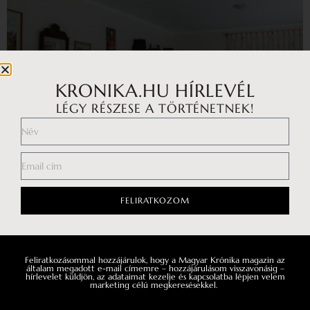
KRONIKA.HU HÍRLEVÉL
LÉGY RÉSZESE A TÖRTÉNETNEK!
FELIRATKOZOM
Teleki Julianna grófnő: Még a legsötétebb
Feliratkozásommal hozzájárulok, hogy a Magyar Krónika magazin az
általam megadott e-mail címemre – hozzájárulásom visszavonásig –
években is büszkék voltunk arra, hogy kik
hírlevelet küldjön, az adataimat kezelje és kapcsolatba lépjen velem
marketing célú megkeresésekkel.
vagyunk