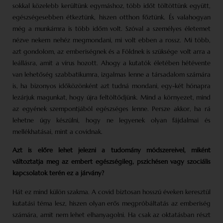
sokkal közelebb kerültünk egymáshoz, több időt töltöttünk együtt,
egészségesebben étkeztünk, hiszen otthon főztünk. És valahogyan
még a munkámra is több időm volt. Szóval a személyes életemet
nézve nekem nehéz megmondani, mi volt ebben a rossz. Mi több,
azt gondolom, az emberiségnek és a Földnek is szüksége volt arra a
leállásra, amit a vírus hozott. Ahogy a kutatók életében hétévente
van lehetőség szabbatikumra, izgalmas lenne a társadalom számára
is, ha bizonyos időközönként azt tudná mondani, egy-két hónapra
lezárjuk magunkat, hogy újra feltöltődjünk. Mind a környezet, mind
az egyének szempontjából egészséges lenne. Persze akkor, ha rá
lehetne úgy készülni, hogy ne legyenek olyan fájdalmai és
mellékhatásai, mint a covidnak.
Azt is előre lehet jelezni a tudomány módszereivel, miként
változtatja meg az embert egészségileg, pszichésen vagy szociális
kapcsolatok terén ez a járvány?
Hát ez mind külön szakma. A covid biztosan hosszú éveken keresztül
kutatási téma lesz, hiszen olyan erős megpróbáltatás az emberiség
számára, amit nem lehet elhanyagolni. Ha csak az oktatásban részt