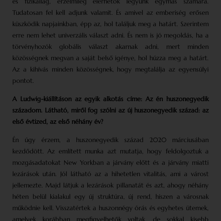
és fizikailag, érzelmileg elérhetők legyünk egymás számára.
Tudatosan fel kell adjunk valamit. És amivel az emberiség erősen
küszködik napjainkban, épp az, hol találjuk meg a határt. Szerintem
erre nem lehet univerzális választ adni. És nem is jó megoldás, ha a
törvényhozók globális választ akarnak adni, mert minden
közösségnek megvan a saját belső igénye, hol húzza meg a határt.
Az a kihívás minden közösségnek, hogy megtalálja az egyensúlyi
pontot.
A Ludwig-kiállításon az egyik alkotás címe: Az én huszonegyedik
századom. Látható, miről fog szólni az új huszonegyedik század: az
első évtized, az első néhány év?
Én úgy érzem, a huszonegyedik század 2020 márciusában
kezdődött. Az említett munka azt mutatja, hogy feldolgoztuk a
mozgásadatokat New Yorkban a járvány előtt és a járvány miatti
lezárások után. Jól látható az a hihetetlen vitalitás, ami a várost
jellemezte. Majd látjuk a lezárások pillanatát és azt, ahogy néhány
héten belül kialakul egy új struktúra, új rend, hiszen a városnak
működnie kell. Visszatértek a huszonnégy órás és egyhetes ütemek,
amelyek korábban megfigyelhetők voltak, de sokkal kisebb