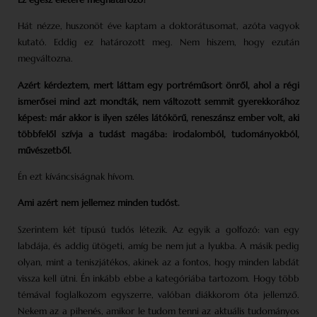
Hát nézze, huszonöt éve kaptam a doktorátusomat, azóta vagyok
kutató. Eddig ez határozott meg. Nem hiszem, hogy ezután
megváltozna.
Azért kérdeztem, mert láttam egy portréműsort önről, ahol a régi
ismerősei mind azt mondták, nem változott semmit gyerekkorához
képest: már akkor is ilyen széles látókörű, reneszánsz ember volt, aki
többfelől szívja a tudást magába: irodalomból, tudományokból,
művészetből.
Én ezt kíváncsiságnak hívom.
Ami azért nem jellemez minden tudóst.
Szerintem két típusú tudós létezik. Az egyik a golfozó: van egy
labdája, és addig ütögeti, amíg be nem jut a lyukba. A másik pedig
olyan, mint a teniszjátékos, akinek az a fontos, hogy minden labdát
vissza kell ütni. Én inkább ebbe a kategóriába tartozom. Hogy több
témával foglalkozom egyszerre, valóban diákkorom óta jellemző.
Nekem az a pihenés, amikor le tudom tenni az aktuális tudományos