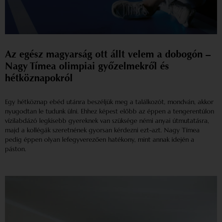
Az egész magyarság ott állt velem a dobogón –
Nagy Tímea olimpiai győzelmekről és
hétköznapokról
Egy hétköznap ebéd utánra beszéljük meg a találkozót, mondván, akkor
nyugodtan le tudunk ülni. Ehhez képest előbb az éppen a tengerentúlon
vízilabdázó legkisebb gyereknek van szüksége némi anyai útmutatásra,
majd a kollégák szeretnének gyorsan kérdezni ezt-azt. Nagy Tímea
pedig éppen olyan lefegyverezően hatékony, mint annak idején a
páston.