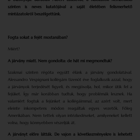
szinten is neves kutatójával a saját életében felismerhető
mintázatokról beszélgettünk.
Fogta sokat a fejét mostanában?
Miért?
A járvány miatt. Nem gondolta: de hát mi megmondtuk?
Szakmai szinten régóta együtt élünk a járvány gondolatával.
Alessandro Vespignani kollégám tizenöt éve foglalkozik azzal, hogy
a járványok terjedését figyeli, és megjósolja, hol, mikor ütik fel a
fejüket. Így már korábban tudtuk, hogy problémák lesznek. Ha
valamiért fogtuk a fejünket a kollégáimmal, az azért volt, mert
eleinte inkompetens módon reagáltak egyes vezetők. Főleg
Amerikában. Nem tettek olyan intézkedéseket, amilyeneket kellett
volna, hogy könnyebben vészeljük át.
A járványt előre látták. De vajon a következményekre is lehetett