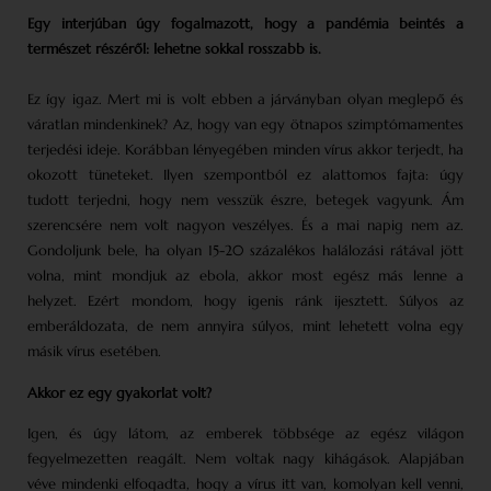
Egy interjúban úgy fogalmazott, hogy a pandémia beintés a
természet részéről: lehetne sokkal rosszabb is.
Ez így igaz. Mert mi is volt ebben a járványban olyan meglepő és
váratlan mindenkinek? Az, hogy van egy ötnapos szimptómamentes
terjedési ideje. Korábban lényegében minden vírus akkor terjedt, ha
okozott tüneteket. Ilyen szempontból ez alattomos fajta: úgy
tudott terjedni, hogy nem vesszük észre, betegek vagyunk. Ám
szerencsére nem volt nagyon veszélyes. És a mai napig nem az.
Gondoljunk bele, ha olyan 15-20 százalékos halálozási rátával jött
volna, mint mondjuk az ebola, akkor most egész más lenne a
helyzet. Ezért mondom, hogy igenis ránk ijesztett. Súlyos az
emberáldozata, de nem annyira súlyos, mint lehetett volna egy
másik vírus esetében.
Akkor ez egy gyakorlat volt?
Igen, és úgy látom, az emberek többsége az egész világon
fegyelmezetten reagált. Nem voltak nagy kihágások. Alapjában
véve mindenki elfogadta, hogy a vírus itt van, komolyan kell venni,