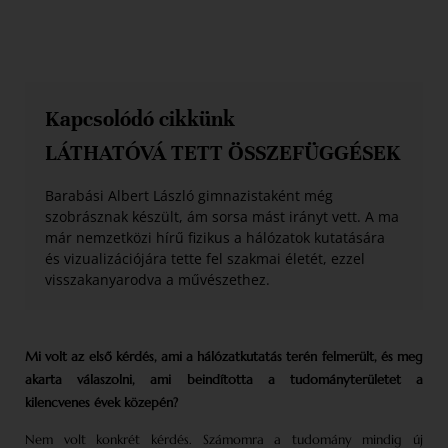
Kapcsolódó cikkünk
LÁTHATÓVÁ TETT ÖSSZEFÜGGÉSEK
Barabási Albert László gimnazistaként még
szobrásznak készült, ám sorsa mást irányt vett. A ma
már nemzetközi hírű fizikus a hálózatok kutatására
és vizualizációjára tette fel szakmai életét, ezzel
visszakanyarodva a művészethez.
Mi volt az első kérdés, ami a hálózat­kutatás terén felmerült, és meg
akarta válaszolni, ami beindította a tudományterületet a
kilencvenes évek közepén?
Nem volt konkrét kérdés. Számomra a tudomány mindig új