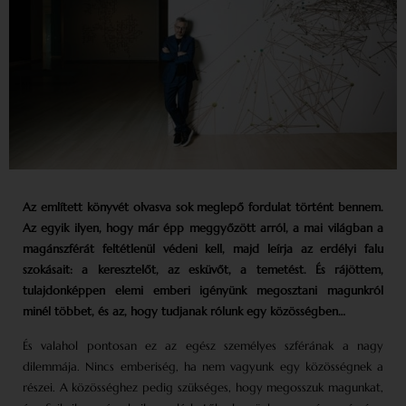
Az említett könyvét olvasva sok meglepő fordulat történt bennem.
Az egyik ilyen, hogy már épp meggyőzött arról, a mai világban a
magánszférát feltétlenül védeni kell, majd leírja az erdélyi falu
szokásait: a keresztelőt, az esküvőt, a temetést. És rájöttem,
tulajdonképpen elemi emberi igényünk megosztani magunkról
minél többet, és az, hogy tudjanak rólunk egy közösségben…
És valahol pontosan ez az egész személyes szférának a nagy
dilemmája. Nincs emberiség, ha nem vagyunk egy közösségnek a
részei. A közösséghez pedig szükséges, hogy megosszuk magunkat,