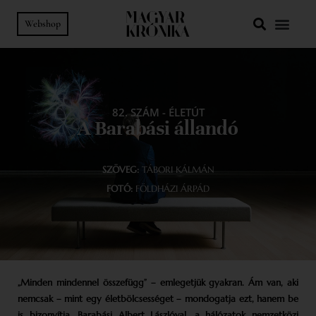
Webshop
82. SZÁM
-
ÉLETÚT
A Barabási állandó
SZÖVEG:
TÁBORI KÁLMÁN
FOTÓ:
FÖLDHÁZI ÁRPÁD
„Minden mindennel összefügg” – emlegetjük gyakran. Ám van, aki
nemcsak – mint egy életbölcsességet – mondogatja ezt, hanem be
is bizonyítja. Barabási Albert Lászlóval, a hálózatok nemzetközi