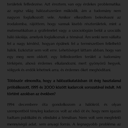
területek felfedezése. Azt éreztem, van egy érdekes problematika:
az egész világ hálózatszerűen működik, ám a tudomány nem
nagyon foglalkozott vele. Amikor elkezdtem beleolvasni az
irodalomba, rájöttem, hogy vannak kisebb részterületek, mint a
matematikában a gráfelmélet vagy a szociológián belül a szociális
háló iskolája, amelyek foglalkoznak a témával. Ám senki nem vállalta
fel a nagy kérdést, hogyan épülnek fel a természetben fellelhető
hálók. Eszköztár sem volt erre. Lehetőséget láttam abban, hogy van
egy meg nem oldott, egy felfedezetlen terület a tudomány
térképén, ahová érdemes elkalandozni, mert gyönyörű hegyek,
völgyek és erdők lehetnek arra, és érdemes őket meghódítani.
Többször elmondta, hogy a hálózat­kutatásban öt évig hasztalanul
próbálkozott, 1995 és 2000 között kudarcok sorozatával indult. Mi
történt azokban az években?
1994 decembere óta gondolkozom a hálókról, és olyan
szempontból tényleg kudarcos volt az első öt év, hogy nem igazán
tudtam publikálni és elindulni a témában. Nem volt sem megfelelő
mennyiségű adat, sem anyagi forrás. A legnagyobb probléma az