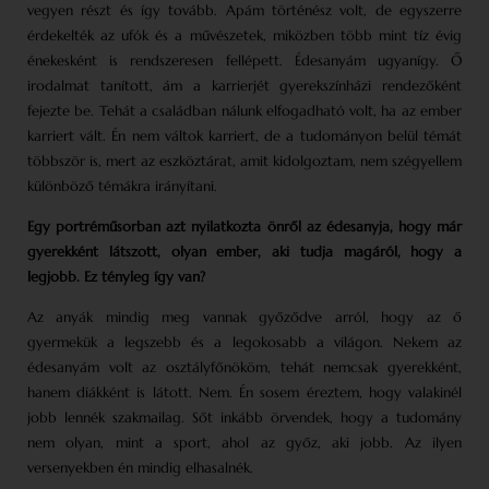
vegyen részt és így tovább. Apám történész volt, de egyszerre
érdekelték az ufók és a művészetek, miközben több mint tíz évig
énekesként is rendszeresen fellépett. Édesanyám ugyanígy. Ő
irodalmat tanított, ám a karrierjét gyerekszínházi rendezőként
fejezte be. Tehát a családban nálunk elfogadható volt, ha az ember
karriert vált. Én nem váltok karriert, de a tudományon belül témát
többször is, mert az eszköztárat, amit kidolgoztam, nem szégyellem
különböző témákra irányítani.
Egy portréműsorban azt nyilatkozta önről az édesanyja, hogy már
gyerekként látszott, olyan ember, aki tudja magáról, hogy a
legjobb. Ez tényleg így van?
Az anyák mindig meg vannak győződve arról, hogy az ő
gyermekük a legszebb és a legokosabb a világon. Nekem az
édesanyám volt az osztályfőnököm, tehát nemcsak gyerekként,
hanem diákként is látott. Nem. Én sosem éreztem, hogy valakinél
jobb lennék szakmailag. Sőt inkább örvendek, hogy a tudomány
nem olyan, mint a sport, ahol az győz, aki jobb. Az ilyen
versenyekben én mindig elhasalnék.