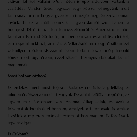
aktívan fel kell vállalni. Múlt héten is épp Erdélyben voltunk a
családdal. Minden évben egyszer vagy kétszer elmegyünk, mert
fontosnak tartom, hogy a gyerekeim ismerjék meg, érezzék, honnan
jövünk. És ez a múlt nemcsak a gyerekkorról szól, hanem a
budapesti létről is, az itteni témavezetőimről és Amerikáról is, ahol
tanultam. Ez mind élő tudás, ami bennem van, és amit tisztelni kell,
és megadni neki azt, ami jár. A Villanásokban megpróbáltam ezt
valamilyen módon visszaadni. Nem tudom, lesz-e még hasonló
könyv, mert úgy érzem, ezzel sikerült bizonyos dolgokat lezárni
magamnak.
Most hol van otthon?
Ez érdekes, mert most teljesen Budapesten: fizikailag, lelkileg és
minden érzékszervemmel itt vagyok. De amint felülök a repülőre, az
agyam már Bostonban van. Azonnal átkapcsolok, és azok a
folyamatok indulnak el bennem, amelyek ott fontosak. És amikor
leszállok a reptéren, már ott érzem otthon magam. És fordítva is
ugyanez igaz.
És Csíkban?