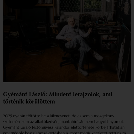
Gyémánt László: Mindent lerajzolok, ami
történik körülöttem
2025 nyarán töltötte be a kilencvenet, de ez sem a mozgékony
szellemén, sem az alkotókedvén, munkabírásán nem hagyott nyomot.
Gyémánt László festőművész kalandos élettörténete körbejárhatatlan
egy mégoly hosszú beszélgetésben is, most mégis kísérletet tettünk rá,