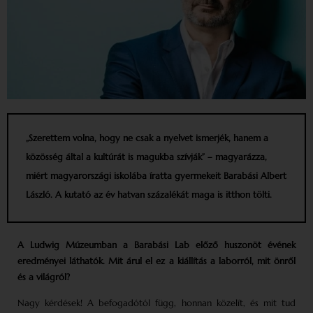
„Szerettem volna, hogy ne csak a nyelvet ismerjék, hanem a
közösség által a kultúrát is magukba szívják” – magyarázza,
miért magyarországi iskolába íratta gyermekeit Barabási Albert
László. A kutató az év hatvan százalékát maga is itthon tölti.
A Ludwig Múzeumban a Barabási Lab előző huszonöt évének
eredményei láthatók. Mit árul el ez a kiállítás a laborról, mit önről
és a világról?
Nagy kérdések! A befogadótól függ, honnan közelít, és mit tud