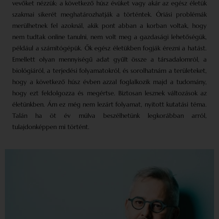
vevőket nézzük: a következő húsz évüket vagy akár az egész életük
szakmai sikerét meghatározhatják a történtek. Óriási problémák
merülhetnek fel azoknál, akik pont abban a korban voltak, hogy
nem tudtak online tanulni, nem volt meg a gazdasági lehetőségük,
például a számítógépük. Ők egész életükben fogják érezni a hatást.
Emellett olyan mennyiségű adat gyűlt össze a társadalomról, a
biológiáról, a terjedési folyamatokról, és sorolhatnám a területeket,
hogy a következő húsz évben azzal foglalkozik majd a tudomány,
hogy ezt feldolgozza és megértse. Biztosan lesznek változások az
életünkben. Ám ez még nem lezárt folyamat, nyitott kutatási téma.
Talán ha öt év múlva beszélhetünk legkorábban arról,
tulajdonképpen mi történt.