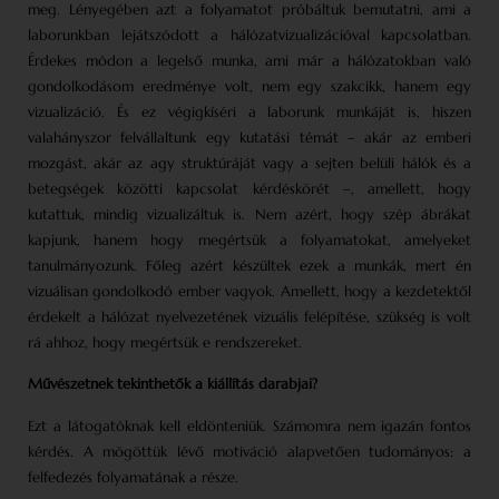
meg. Lényegében azt a folyamatot próbáltuk bemutatni, ami a
laborunkban lejátszódott a hálózatvizualizációval kapcsolatban.
Érdekes módon a legelső munka, ami már a hálózatokban való
gondolkodásom eredménye volt, nem egy szakcikk, hanem egy
vizualizáció. És ez végigkíséri a laborunk munkáját is, hiszen
valahányszor felvállaltunk egy kutatási témát – akár az emberi
mozgást, akár az agy struktúráját vagy a sejten belüli hálók és a
betegségek közötti kapcsolat kérdéskörét –, amellett, hogy
kutattuk, mindig vizualizáltuk is. Nem azért, hogy szép ábrákat
kapjunk, hanem hogy megértsük a folyamatokat, amelyeket
tanulmányozunk. Főleg azért készültek ezek a munkák, mert én
vizuálisan gondolkodó ember vagyok. Amellett, hogy a kezdetektől
érdekelt a hálózat nyelvezetének vizuális felépítése, szükség is volt
rá ahhoz, hogy megértsük e rendszereket.
Művészetnek tekinthetők a kiállítás darabjai?
Ezt a látogatóknak kell eldönteniük. Számomra nem igazán fontos
kérdés. A mögöttük lévő motiváció alapvetően tudományos: a
felfedezés folyamatának a része.