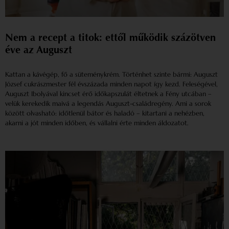
Nem a recept a titok: ettől működik százötven
éve az Auguszt
Kattan a kávégép, fő a süteménykrém. Történhet szinte bármi: Auguszt
József cukrászmester fél évszázada minden napot így kezd. Feleségével,
Auguszt Ibolyával kincset érő időkapszulát éltetnek a Fény utcában –
velük kerekedik maivá a legendás Auguszt-családregény. Ami a sorok
között olvasható: időtlenül bátor és haladó – kitartani a nehézben,
akarni a jót minden időben, és vállalni érte minden áldozatot.