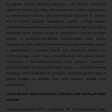
és egyéni szinten mindenki megtette, amit tudott. Számomra
impresszív élmény volt, hogy szilveszteréjszaka, amikor a kutyámmal
ka belvárosban sétáltam, sehol nem láttam buli jeleit. És tényleg
nem is történt olyasféle apokalipszis, amilyet a filmek sokszor
előrevetítenek ilyen helyzetben. Ami a politikumot illeti, az mindig a
krí­zisekből tanul. Minden ország és nemzetközi szervezet fel fogja
építeni a pandémia-előrejelzési módszertanát. Mint ahogy
valamikor az egész világ fel volt készülve egy atomháborúra, ezután
a pandémiával is számolni fognak. Egy ismerősöm néhány éve
létrehozott egy céget, hogy a rendelkezésre álló adatok alapján
meggyőzze a biztosítótársaságokat, hogy lehessen pandémia­
biztosítást kötni. A cég csődbe ment, éppen a covid előtt néhány
hónappal, mert mindenhol azt mondták, ennek lényegében nulla az
esélye. Ironikus az időzítés. Ezek után máshogy fogunk erről
gondolkodni.
Önnek okozott valami veszteséget a járvány? Amit tényleg el kellett
engedni?
Sokszor beszéltünk erről a családban. Mi azt tapasztaltuk, hogy