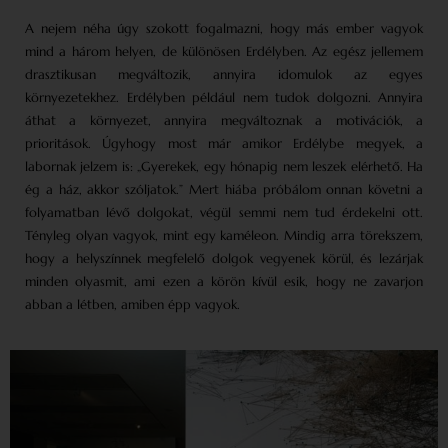
A nejem néha úgy szokott fogalmazni, hogy más ember vagyok
mind a három helyen, de különösen Erdélyben. Az egész jellemem
drasztikusan megváltozik, annyira idomulok az egyes
környezetekhez. Erdélyben például nem tudok dolgozni. Annyira
áthat a környezet, annyira megváltoznak a motivációk, a
prioritások. Úgyhogy most már amikor Erdélybe megyek, a
labornak jelzem is: „Gyerekek, egy hónapig nem leszek elérhető. Ha
ég a ház, akkor szóljatok.” Mert hiába próbálom onnan követni a
folyamatban lévő dolgokat, végül semmi nem tud érdekelni ott.
Tényleg olyan vagyok, mint egy kaméleon. Mindig arra törekszem,
hogy a helyszínnek megfelelő dolgok vegyenek körül, és lezárjak
minden olyasmit, ami ezen a körön kívül esik, hogy ne zavarjon
abban a létben, amiben épp vagyok.