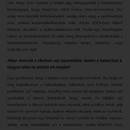
volt, hogy nem tudtam a témát úgy elmagyarázni a tudományos
közösségnek, hogy megértse, miért fontos. Ami természetes, hisz
amíg nem teszünk felfedezéseket, addig nincs meg a nyelvezetünk
sem, amivel kommunikálhatnánk róla. Aztán 2001-ben Albert
Rékával, aki akkor a doktoranduszom volt, írtunk egy összefoglaló
cikket az eredményekről. Ez adta meg lényegében a struktúráját a
hálózat­elméletnek. Manapság minden könyv, tankönyv vagy
szakcikk erre épít.
Akkor nemcsak a sikerben van tapasztalata, hanem a kudarcban is.
Hogyan lehet ez utóbbit jól megélni?
Úgy gondolom, hogy a kudarc erős motiváló erő lehet. Az, hogy öt
évig foglalkoztam a hálózatokkal, miközben nem tudtam semmit
publikálni, azt mutatja, tényleg nem adom fel könnyen. Sokan azt
gondolják a sikeres kutatókról, hogy zsenik. Én inkább azt
mondanám, a sikeres kutatók nem olyanok, mint a táltos lovak, akik
szépen és gyorsan futnak, hanem inkább olyanok, mint az öszvérek.
Képesek kitartani egy témánál és menni tovább és tovább egészen
addig, amíg megtalálják azt a nyelvezetet, amely lehetővé teszi,