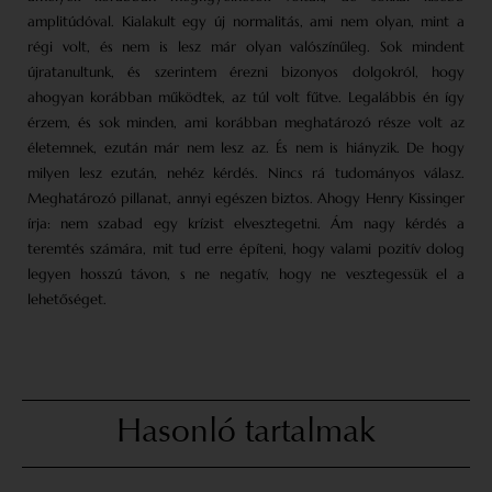
amplitúdóval. Kialakult egy új normalitás, ami nem olyan, mint a
régi volt, és nem is lesz már olyan valószínűleg. Sok mindent
újratanultunk, és szerintem érezni bizonyos dolgokról, hogy
ahogyan korábban működtek, az túl volt fűtve. Legalábbis én így
érzem, és sok minden, ami korábban meghatározó része volt az
életemnek, ezután már nem lesz az. És nem is hiányzik. De hogy
milyen lesz ezután, nehéz kérdés. Nincs rá tudományos válasz.
Meghatározó pillanat, annyi egészen biztos. Ahogy Henry Kissinger
írja: nem szabad egy krízist elvesztegetni. Ám nagy kérdés a
teremtés számára, mit tud erre építeni, hogy valami pozitív dolog
legyen hosszú távon, s ne negatív, hogy ne vesztegessük el a
lehetőséget.
Hasonló tartalmak