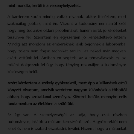
mint mondta, kerüli is a verseny­helyzetet…
A karrierem során mindig voltak olyanok, akikre felnéztem, mert
szakmailag jobbak, mint én. Viszont a tudomány nem arról szól,
hogy meg tudunk-e oldani problémákat, hanem arról, jó kérdéseket
teszünk-e fel. Szerintem én egyszerűen jó kérdésfeltevő lettem.
Mindig azt mondom az embereknek, akik bejönnek a laboromba,
hogy tőlem nem fogsz technikát tanulni, az neked már megvan,
azért vettünk fel. Amiben én segítek, az a témaválasztás és az,
miként dolgozzuk fel úgy, hogy tényleg rezonáljon a tudományos
közösségen belül.
Azért kérdeztem a székely gyökerekről, mert épp a Villanások című
könyvét olvastam, amelyik szerintem nagyon különbözik a többitől
abban, hogy szokatlanul személyes. Kiérezni belőle, mennyire erős
fundamentum az életében a szülőföld.
Ez így van. A személyességét az adja, hogy csak részben
tudományos, inkább a múltam kereséséről szól. A gyökerektől nem
lehet és nem is szabad elszakadni, leválni. Hiszem, hogy a múltunkat