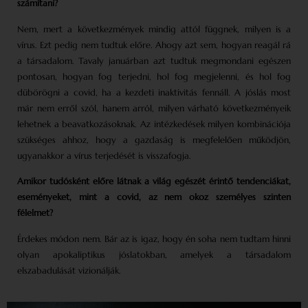
számítani?
Nem, mert a következmények mindig attól függnek, milyen is a
vírus. Ezt pedig nem tudtuk előre. Ahogy azt sem, hogyan reagál rá
a társadalom. Tavaly januárban azt tudtuk megmondani egészen
pontosan, hogyan fog terjedni, hol fog megjelenni, és hol fog
dübörögni a covid, ha a kezdeti inaktivitás fennáll. A jóslás most
már nem erről szól, hanem arról, milyen várható következményeik
lehetnek a beavatkozásoknak. Az intézkedések milyen kombinációja
szükséges ahhoz, hogy a gazdaság is megfelelően működjön,
ugyanakkor a vírus terjedését is visszafogja.
Amikor tudósként előre látnak a világ egészét érintő tendenciá­kat,
eseményeket, mint a covid, az nem okoz személyes szinten
félelmet?
Érdekes módon nem. Bár az is igaz, hogy én soha nem tudtam hinni
olyan apokaliptikus jóslatokban, amelyek a társadalom
elszabadulását vizionálják.