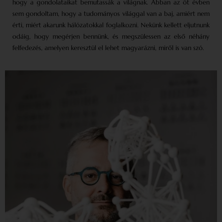
hogy a gondolataikat bemutassák a világnak. Abban az öt évben
sem gondoltam, hogy a tudományos világgal van a baj, amiért nem
érti, miért akarunk hálózatokkal foglalkozni. Nekünk kellett eljutnunk
odáig, hogy megérjen bennünk, és megszülessen az első néhány
felfedezés, amelyen keresztül el lehet magyarázni, miről is van szó.