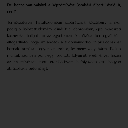
De benne van valahol a képző­művész Barabási Albert László is,
nem?
Természetesen. Fiatalkoromban szobrásznak készültem, amikor
pedig a hálózattudomány elindult a laboromban, épp művészeti
kurzusokat hallgattam az egyetemen. A művészetben egyébként
elfogadható, hogy az alkotók a tudományokból inspirálódnak és
hoznak formákat, legyen az szobor, festmény vagy bármi. Ezek a
munkák azonban pont egy fordított folyamat eredményei, hiszen
az én művészet iránti érdeklődésem befolyásolta azt, hogyan
ábrázoljuk a tudományt.