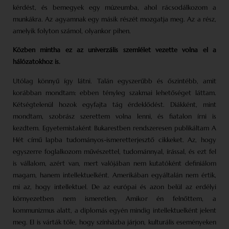
kérdést, és bemegyek egy múzeumba, ahol rácsodálkozom a
munkákra. Az agyamnak egy másik részét mozgatja meg. Az a rész,
amelyik folyton számol, olyankor pihen.
Közben mintha ez az univerzális szemlélet vezette volna el a
hálózatokhoz is.
Utólag könnyű így látni. Talán egyszerűbb és őszintébb, amit
korábban mondtam: ebben tényleg szakmai lehetőséget láttam.
Kétségtelenül hozok egyfajta tág érdeklődést. Diákként, mint
mondtam, szobrász szerettem volna lenni, és fiatalon írni is
kezdtem. Egyetemistaként Bukarestben rendszeresen publikáltam A
Hét című lapba tudományos-ismeretterjesztő cikkeket. Az, hogy
egyszerre foglalkozom művészettel, tudománnyal, írással, és ezt fel
is vállalom, azért van, mert valójában nem kutatóként de­finiálom
magam, hanem intellektuelként. Amerikában egyáltalán nem értik,
mi az, hogy intellektuel. De az európai és azon belül az erdélyi
környezetben nem ismeretlen. Amikor én felnőttem, a
kommunizmus alatt, a diplomás egyén mindig intellektuelként jelent
meg. El is várták tőle, hogy színházba járjon, kulturális eseményeken