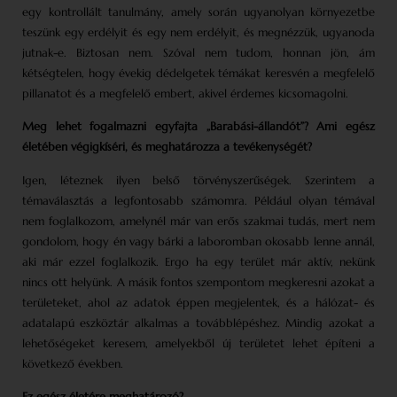
egy kontrollált tanulmány, amely során ugyan­olyan környezetbe
teszünk egy erdélyit és egy nem erdélyit, és megnézzük, ugyanoda
jutnak-e. Biztosan nem. Szóval nem tudom, honnan jön, ám
kétségtelen, hogy évekig dédelgetek témákat keresvén a megfelelő
pillanatot és a megfelelő embert, akivel érdemes kicsomagolni.
Meg lehet fogalmazni egyfajta „Barabási-állandót”? Ami egész
életében végigkíséri, és meghatározza a tevékenységét?
Igen, léteznek ilyen belső törvény­szerűségek. Szerintem a
témaválasztás a legfontosabb számomra. Például olyan témával
nem foglalkozom, amelynél már van erős szakmai tudás, mert nem
gondolom, hogy én vagy bárki a laboromban okosabb lenne annál,
aki már ezzel foglalkozik. Ergo ha egy terület már aktív, nekünk
nincs ott helyünk. A másik fontos szempontom megkeresni azokat a
területeket, ahol az adatok éppen megjelentek, és a hálózat- és
adatalapú eszköztár alkalmas a továbblépéshez. Mindig azokat a
lehetőségeket keresem, amelyekből új területet lehet építeni a
következő években.
Ez egész életére meghatározó?