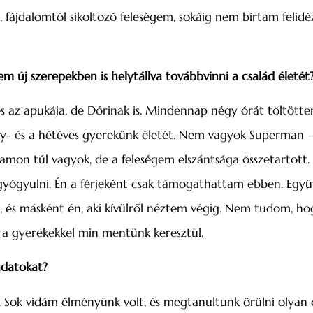
 fájdalomtól sikoltozó feleségem, sokáig nem bírtam felidé
m új szerepekben is helytállva továbbvinni a család életét
 az apukája, de Dórinak is. Mindennap négy órát töltötte
y- és a hétéves gyerekünk életét. Nem vagyok Superman –
amon túl vagyok, de a feleségem elszántsága összetartott.
 gyógyulni. Én a férjeként csak támogathattam ebben. Együt
 és másként én, aki kívülről néztem végig. Nem tudom, ho
i a gyerekekkel min mentünk keresztül.
adatokat?
. Sok vidám élményünk volt, és megtanultunk örülni olyan d