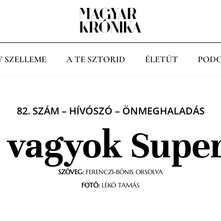
Y SZELLEME
A TE SZTORID
ÉLETÚT
PODC
82. SZÁM
–
HÍVÓSZÓ
–
ÖNMEGHALADÁS
 vagyok Supe
SZÖVEG:
FERENCZI-BÓNIS ORSOLYA
FOTÓ:
LÉKÓ TAMÁS