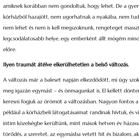
amiknek korábban nem gondoltuk, hogy lehet. De a gyere
kórházból hazajött, nem ugorhatnak a nyakába, nem tudja
nem lehet és nem is kell megszoknunk, rengeteget massz
legcsodálatosabb helye, egy emberként állt mögém minde
előre.
Ilyen traumát átélve elkerülhetetlen a belső változás.
A változás már a baleset napján elkezdődött, mi úgy szo
meg igazán egymást – és önmagunkat is. El kellett dönte
keresni fogjuk az örömöt a változásban. Nagyon fontos a 
például a kórházbeli látogatásaimat randinak hívtuk, és 
intim közelségbe kerültünk, mint mások hetven év házas
törődés, a szeretet, az egymásba vetett hit és bizalom, 