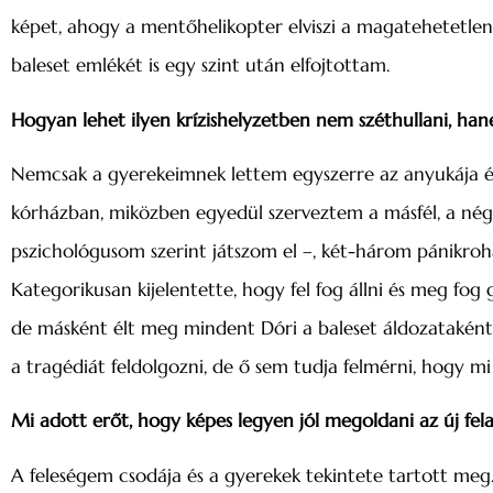
képet, ahogy a mentőhelikopter elviszi a magatehetetlen,
baleset emlékét is egy szint után elfojtottam.
Hogyan lehet ilyen krízishelyzetben nem széthullani, hane
Nemcsak a gyerekeimnek lettem egyszerre az anyukája és
kórházban, miközben egyedül szerveztem a másfél, a nég
pszichológusom szerint játszom el –, két-három pánikroh
Kategorikusan kijelentette, hogy fel fog állni és meg fog
de másként élt meg mindent Dóri a baleset áldozataként,
a tragédiát feldolgozni, de ő sem tudja felmérni, hogy m
Mi adott erőt, hogy képes legyen jól megoldani az új fel
A feleségem csodája és a gyerekek tekintete tartott meg