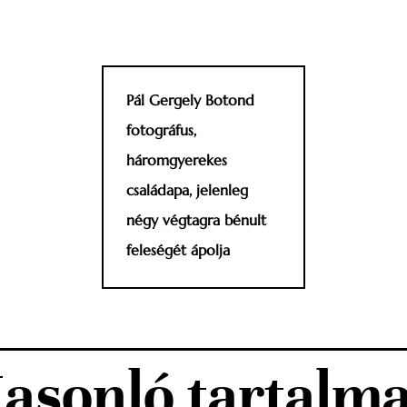
Pál Gergely Botond
fotográfus,
háromgyerekes
családapa, jelenleg
négy végtagra bénult
feleségét ápolja
asonló tartalm