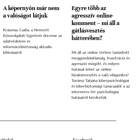
A képernyőn már nem
Egyre több az
a valóságot látjuk
agresszív online
komment – mi áll a
gátlásvesztés
Krasznay Csaba, a Nemzeti
Közszolgálati Egyetem docense az
hátterében?
adatvédelem és
információbiztonság aktuális
kihívásairól
Mi áll az online térben tanúsított
meggondolatlanság, frusztráció és
agresszió mögött, és milyen
hatással lehet az online
bizalomvesztés a való világunkra?
Turányi Tatjána kiberpszichológiai
és kiberbiztonsági tanácsadót a az
internetes tér pszichológiai
hatásairól kérdeztük.
tételek
Facebook