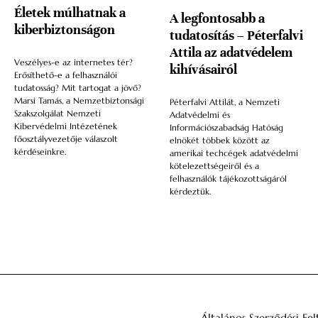
Életek múlhatnak a
A legfontosabb a
kiberbiztonságon
tudatosítás – Péterfalvi
Attila az adatvédelem
Veszélyes-e az internetes tér?
kihívásairól
Erősíthető-e a felhasználói
tudatosság? Mit tartogat a jövő?
Marsi Tamás, a Nemzetbiztonsági
Péterfalvi Attilát, a Nemzeti
Szakszolgálat Nemzeti
Adatvédelmi és
Kibervédelmi Intézetének
Információszabadság Hatóság
főosztályvezetője válaszolt
elnökét többek között az
kérdéseinkre.
amerikai techcégek adatvédelmi
kötelezettségeiről és a
felhasználók tájékozottságáról
kérdeztük.
Általános Szerződési Fel