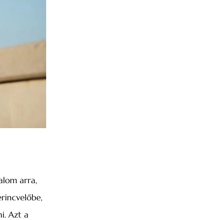
alom arra,
rincvelőbe,
i. Azt a