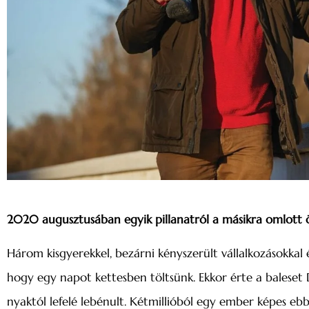
2020 augusztusában egyik pillanatról a másikra omlott ö
Három kisgyerekkel, bezárni kényszerült vállalkozásokkal
hogy egy napot kettesben töltsünk. Ekkor érte a baleset
nyaktól lefelé lebénult. Kétmillióból egy ember képes ebből