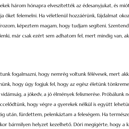
kek három hónapra elveszítették az édesanyjukat, és mió
 őket felemelni. Ha véletlenül hozzáérünk, fájdalmat oko
írozom, képeztem magam, hogy tudjam segíteni. Szentendr
nki, már csak ezért sem adhatom fel, mert mindig van, ak
ktunk fogalmazni, hogy nemrég voltunk félévesek, mert akk
nünk, hogy úgy fogjuk fel, hogy az egész életünk tönkreme
vidámság, a jókedv, a jó élmények felismerése. Próbálunk n
viccelődtünk, hogy végre a gyerekek nélkül is együtt lehetü
ság után, fürdettem, pelenkáztam a feleségem. Ha természe
akkor bármilyen helyzet kezelhető. Dóri megígérte, hogy a 