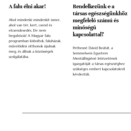
A falu élni akar!
Rendelkezünk-e a
társas egészségünkhöz
megfelelő számú és
Ahol mindenki mindenkit ismer,
ahol van tér, kert, csend és
minőségű
elcsendesedés. De nem
kapcsolattal?
begubózás! A Magyar falu
programban kisboltok, faluházak,
művelődési otthonok újulnak
Pethesné Dávid Beátát, a
meg, és állnak a közösségek
Semmelweis Egyetem
szolgálatába.
Mentálhigiéné Intézetének
igazgatóját a társas egészséghez
szükséges emberi kapcsolatokról
kérdeztük.