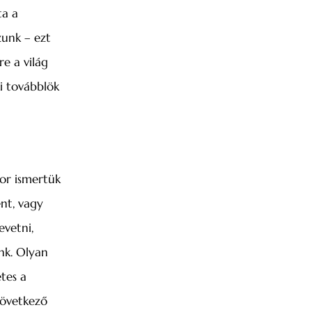
ta a
zunk – ezt
e a világ
i továbblök
or ismertük
nt, vagy
evetni,
nk. Olyan
tes a
következő