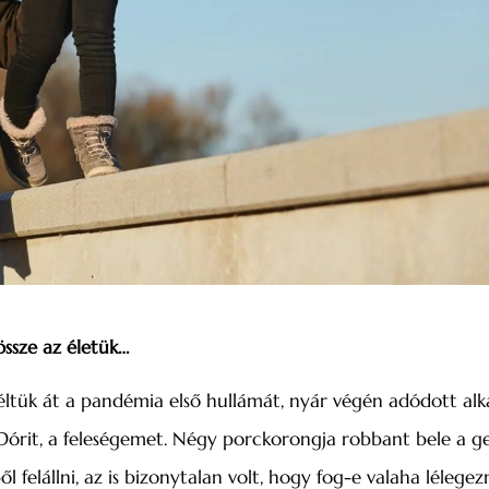
ssze az életük…
 éltük át a pandémia első hullámát, nyár végén adódott alk
 Dórit, a feleségemet. Négy porckorongja robbant bele a ge
 felállni, az is bizonytalan volt, hogy fog-e valaha lélegezn