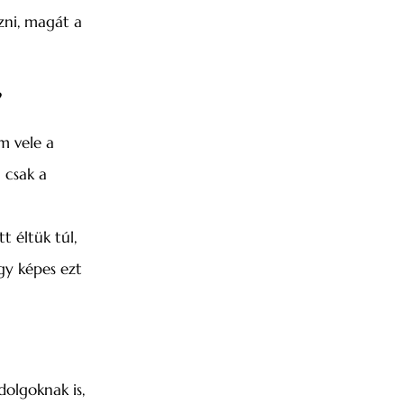
zni, magát a
?
m vele a
 csak a
t éltük túl,
gy képes ezt
olgoknak is,