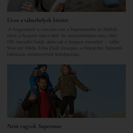
Úton a táborhelyek között
„A hegymászó a csúcson van a legmesszebb az élettől,
mert a hegyen nincs élet. Az összeomlásban sincs élet.
Ott maradni halál, akárcsak a hegyen maradni” – vallja
Sterczer Hilda, Erőss Zsolt özvegye, a Hópárduc fejlesztő
falmászás módszerének kidolgozója.
Nem vagyok Superman