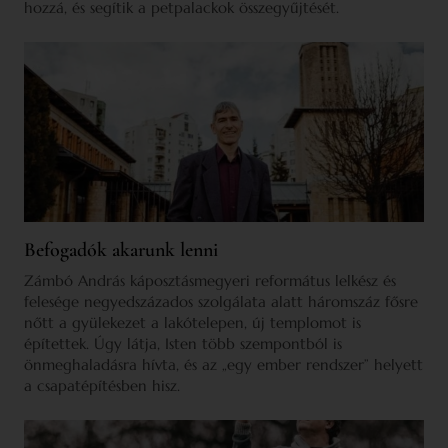
hozzá, és segítik a petpalackok összegyűjtését.
Befogadók akarunk lenni
Zámbó András káposztásmegyeri református lelkész és
felesége negyedszázados szolgálata alatt háromszáz fősre
nőtt a gyülekezet a lakótelepen, új templomot is
építettek. Úgy látja, Isten több szempontból is
önmeghaladásra hívta, és az „egy ember rendszer” helyett
a csapatépítésben hisz.