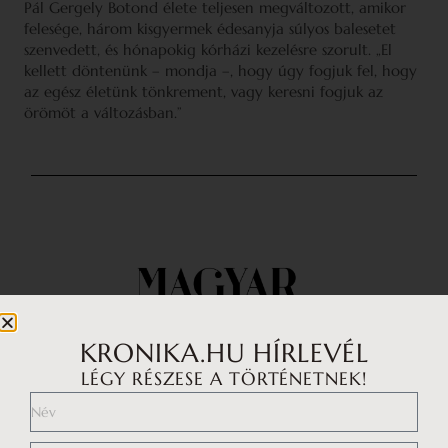
Pál Gergely Botond élete teljesen megváltozott, amikor
felesége, három kisgyermek édesanyja súlyos balesetet
szenvedett, és hónapokig kórházi kezelésre szorult. „El
kellett döntenünk – mondja –, hogy úgy fogjuk fel, hogy
az egész életünk tönkrement, vagy keresni fogjuk az
örömöt a változásban.”
KRONIKA.HU HÍRLEVÉL
LÉGY RÉSZESE A TÖRTÉNETNEK!
Impresszum