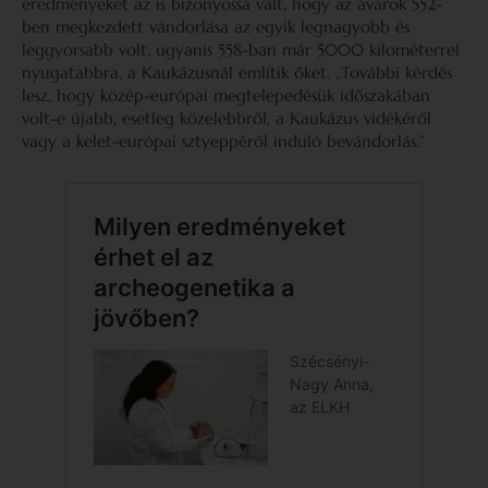
eredményeket az is bizonyossá vált, hogy az avarok 552-
ben megkezdett vándorlása az egyik legnagyobb és
leggyorsabb volt, ugyanis 558-ban már 5000 kilométerrel
nyugatabbra, a Kaukázusnál említik őket. „További kérdés
lesz, hogy közép-európai megtelepedésük időszakában
volt-e újabb, esetleg közelebbről, a Kaukázus vidékéről
vagy a kelet-európai sztyeppéről induló bevándorlás.”