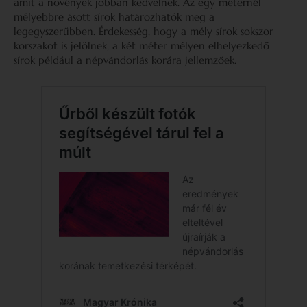
amit a növények jobban kedvelnek. Az egy méternél
mélyebbre ásott sírok határozhatók meg a
legegyszerűbben. Érdekesség, hogy a mély sírok sokszor
korszakot is jelölnek, a két méter mélyen elhelyezkedő
sírok például a népvándorlás korára jellemzőek.