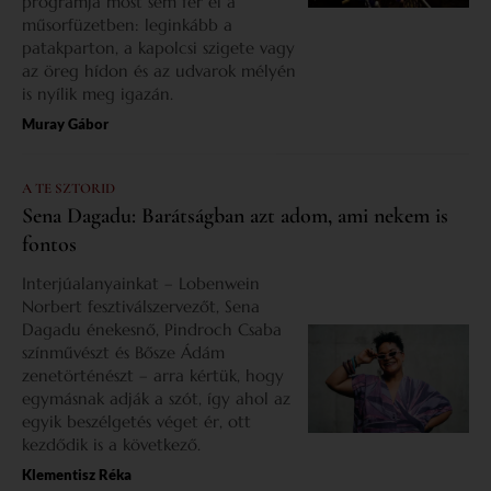
programja most sem fér el a
műsorfüzetben: leginkább a
patakparton, a kapolcsi szigete vagy
az öreg hídon és az udvarok mélyén
is nyílik meg igazán.
Muray Gábor
A TE SZTORID
Sena Dagadu: Barátságban azt adom, ami nekem is
fontos
Interjúalanyainkat – Lobenwein
Norbert fesztiválszervezőt, Sena
Dagadu énekesnő, Pindroch Csaba
színművészt és Bősze Ádám
zenetörténészt – arra kértük, hogy
egymásnak adják a szót, így ahol az
egyik beszélgetés véget ér, ott
kezdődik is a következő.
Klementisz Réka