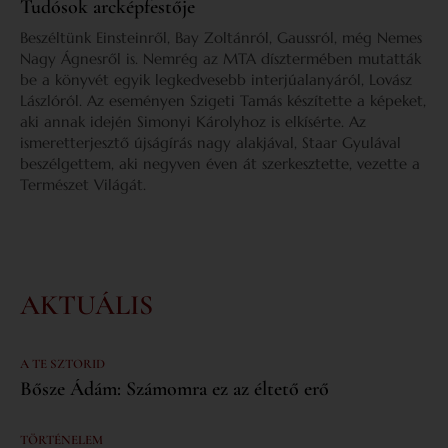
Tudósok arcképfestője
Beszéltünk Einsteinről, Bay Zoltánról, Gaussról, még Nemes
Nagy Ágnesről is. Nemrég az MTA dísztermében mutatták
be a könyvét egyik legkedvesebb interjúalanyáról, Lovász
Lászlóról. Az eseményen Szigeti Tamás készítette a képeket,
aki annak idején Simonyi Károlyhoz is elkísérte. Az
ismeretterjesztő újságírás nagy alakjával, Staar Gyulával
beszélgettem, aki negyven éven át szerkesztette, vezette a
Természet Világát.
AKTUÁLIS
A TE SZTORID
Bősze Ádám: Számomra ez az éltető erő
TÖRTÉNELEM