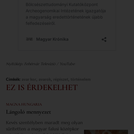
Nyitókép: Fehérvár Televízió / YouTube
,
,
,
Címkék:
avar kor
avarok
régészet
történelem
EZ IS ÉRDEKELHET
MAGNA HUNGARIA
Lángoló mennyezet
Kevés szentélyben maradt meg olyan
sűrítetten a magyar falusi középkor