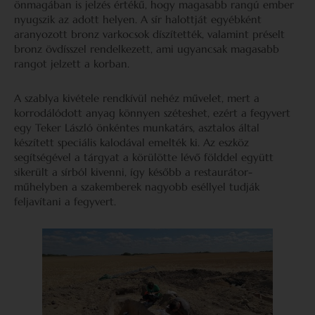
önmagában is jelzés értékű, hogy magasabb rangú ember
nyugszik az adott helyen. A sír halottját egyébként
aranyozott bronz varkocsok díszítették, valamint préselt
bronz övdísszel rendelkezett, ami ugyancsak magasabb
rangot jelzett a korban.
A szablya kivétele rendkívül nehéz művelet, mert a
korrodálódott anyag könnyen széteshet, ezért a fegyvert
egy Teker László önkéntes munkatárs, asztalos által
készített speciális kalodával emelték ki. Az eszköz
segítségével a tárgyat a körülötte lévő földdel együtt
sikerült a sírból kivenni, így később a restaurátor-
műhelyben a szakemberek nagyobb eséllyel tudják
feljavítani a fegyvert.