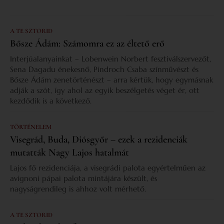
A TE SZTORID
Bősze Ádám: Számomra ez az éltető erő
Interjúalanyainkat – Lobenwein Norbert fesztiválszervezőt,
Sena Dagadu énekesnő, Pindroch Csaba színművészt és
Bősze Ádám zenetörténészt – arra kértük, hogy egymásnak
adják a szót, így ahol az egyik beszélgetés véget ér, ott
kezdődik is a következő.
TÖRTÉNELEM
Visegrád, Buda, Diósgyőr – ezek a rezidenciák
mutatták Nagy Lajos hatalmát
Lajos fő rezidenciája, a visegrádi palota egyértelműen az
avignoni pápai palota mintájára készült, és
nagyságrendileg is ahhoz volt mérhető.
A TE SZTORID