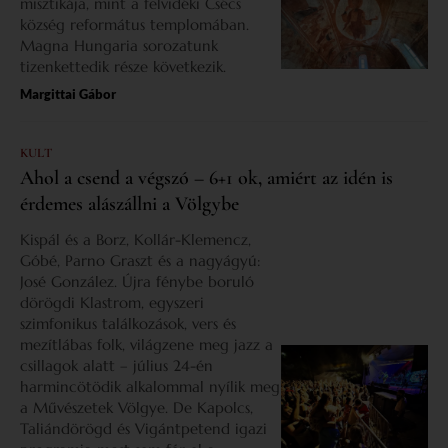
misztikája, mint a felvidéki Csécs
község református templomában.
Magna Hungaria sorozatunk
tizenkettedik része következik.
Margittai Gábor
KULT
Ahol a csend a végszó – 6+1 ok, amiért az idén is
érdemes alászállni a Völgybe
Kispál és a Borz, Kollár-Klemencz,
Góbé, Parno Graszt és a nagyágyú:
José González. Újra fénybe boruló
dörögdi Klastrom, egyszeri
szimfonikus találkozások, vers és
mezítlábas folk, világzene meg jazz a
csillagok alatt – július 24-én
harmincötödik alkalommal nyílik meg
a Művészetek Völgye. De Kapolcs,
Taliándörögd és Vigántpetend igazi