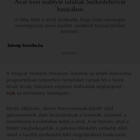
Avar kori szablyát találtak Székesfehérvár
határában
A ritka lelet is arról árulkodik, hogy Fejér vármegye
ezernégyszáz évvel ezelőtt rendkívül fontos terület
lehetett.
Szöveg:
kronika.hu
2025.09.17.
A Magyar Nemzeti Múzeum Temetők az űrből elnevezésű
programjában ismeretlen temetőket tárnak fel a Szent
István Király Múzeum régészei műholdak segítségével –
írják
az intézmény honlapján.
Ideális időjárási-, illetve fényviszonyok között zöld
gabonamezők alatt kirajzolódnak a temetők, valamint a
temetkezési területeken belül a sírok. A sír helyén, ahol a
földet megbolygatták, a gabona élénkebb, erősebb zöld,
mivel a lazább szerkezetű föld vízgyűjtőként funkcionál,