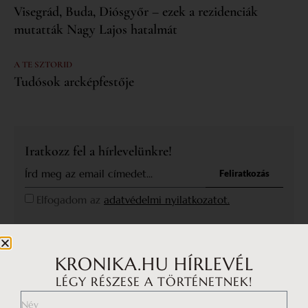
Visegrád, Buda, Diósgyőr – ezek a rezidenciák
mutatták Nagy Lajos hatalmát
A TE SZTORID
Tudósok arcképfestője
Iratkozz fel a hírlevelünkre!
Feliratkozás
Elfogadom az
adatvédelmi nyilatkozatot.
KRONIKA.HU HÍRLEVÉL
LÉGY RÉSZESE A TÖRTÉNETNEK!