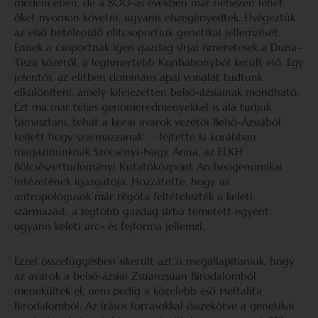
medencében, de a 800-as években már nehezen lehet
őket nyomon követni, ugyanis elszegényedtek. Elvégeztük
az első betelepülő elitcsoportjuk genetikai jellemzését.
Ennek a csoportnak igen gazdag sírjai ismeretesek a Duna–
Tisza közéről, a legismertebb Kunbábonyból került elő. Egy
jelentős, az elitben domináns apai vonalat tudtunk
elkülöníteni, amely kifejezetten belső-ázsiainak mondható.
Ezt ma már teljes genomeredményekkel is alá tudjuk
támasztani, tehát a korai avarok vezetői Belső-Ázsiából
kellett hogy származzanak” – fejtette ki korábban
magazinunknak Szécsényi-Nagy Anna, az ELKH
Bölcsészettudományi Kutatóközpont Archeogenomikai
Intézetének igazgatója. Hozzátette, hogy az
antropológusok már régóta feltételezték a keleti
származást, a legtöbb gazdag sírba temetett egyént
ugyanis keleti arc- és fejforma jellemzi.
Ezzel összefüggésben sikerült azt is megállapítaniuk, hogy
az avarok a belső-ázsiai Zsuanzsuan Birodalomból
menekültek el, nem pedig a közelebb eső Heftalita
Birodalomból. Az írásos forrásokkal összekötve a genetikai