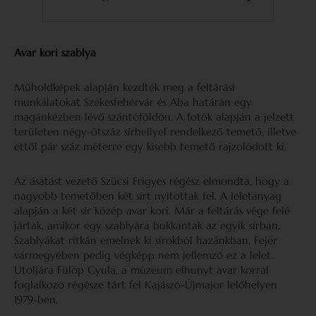
Avar kori szablya
Műholdképek alapján kezdték meg a feltárási
munkálatokat Székesfehérvár és Aba határán egy
magánkézben lévő szántóföldön. A fotók alapján a jelzett
területen négy-ötszáz sírhellyel rendelkező temető, illetve
ettől pár száz méterre egy kisebb temető rajzolódott ki.
Az ásatást vezető Szücsi Frigyes régész elmondta, hogy a
nagyobb temetőben két sírt nyitottak fel. A leletanyag
alapján a két sír közép avar kori. Már a feltárás vége felé
jártak, amikor egy szablyára bukkantak az egyik sírban.
Szablyákat ritkán emelnek ki sírokból hazánkban, Fejér
vármegyében pedig végképp nem jellemző ez a lelet.
Utoljára Fülöp Gyula, a múzeum elhunyt avar korral
foglalkozó régésze tárt fel Kajászó-Újmajor lelőhelyen
1979-ben.