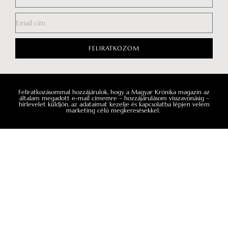
FELIRATKOZOM
Feliratkozásommal hozzájárulok, hogy a Magyar Krónika magazin az
általam megadott e-mail címemre – hozzájárulásom visszavonásig –
hírlevelet küldjön, az adataimat kezelje és kapcsolatba lépjen velem
marketing célú megkeresésekkel.
LAPOZZ TOVÁBB!