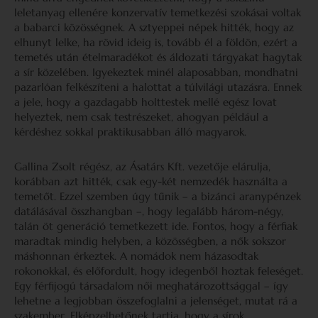
leletanyag ellenére konzervatív temetkezési szokásai voltak
a babarci közösségnek. A sztyeppei népek hitték, hogy az
elhunyt lelke, ha rövid ideig is, tovább él a földön, ezért a
temetés után ételmaradékot és áldozati tárgyakat hagytak
a sír közelében. Igyekeztek minél alaposabban, mondhatni
pazarlóan felkészíteni a halottat a túlvilági utazásra. Ennek
a jele, hogy a gazdagabb holttestek mellé egész lovat
helyeztek, nem csak testrészeket, ahogyan például a
kérdéshez sokkal praktikusabban álló magyarok.
Gallina Zsolt régész, az Ásatárs Kft. vezetője elárulja,
korábban azt hitték, csak egy-két nemzedék használta a
temetőt. Ezzel szemben úgy tűnik – a bizánci aranypénzek
datálásával összhangban –, hogy legalább három-négy,
talán öt generáció temetkezett ide. Fontos, hogy a férfiak
maradtak mindig helyben, a közösségben, a nők sokszor
máshonnan érkeztek. A nomádok nem házasodtak
rokonokkal, és előfordult, hogy idegenből hoztak feleséget.
Egy férfijogú társadalom női meghatározottsággal – így
lehetne a legjobban összefoglalni a jelenséget, mutat rá a
szakember. Elképzelhetőnek tartja, hogy a sírok