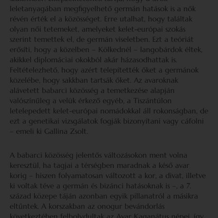
leletanyagában megfigyelhető germán hatások is a nők
révén érték el a közösséget. Erre utalhat, hogy találtak
olyan női tetemeket, amelyeket kelet-európai szokás
szerint temettek el, de germán viseletben. Ezt a teóriát
erősíti, hogy a közelben – Kölkednél – langobárdok éltek,
akikkel diplomáciai okokból akár házasodhattak is.
Feltételezhető, hogy azért telepítették őket a germánok
közelébe, hogy sakkban tartsák őket. Az avaroknak
alávetett babarci közösség a temetkezése alapján
valószínűleg a velük érkező egyéb, a Tiszántúlon
letelepedett kelet-európai nomádokkal áll rokonságban, de
ezt a genetikai vizsgálatok fogják bizonyítani vagy cáfolni
– emeli ki Gallina Zsolt.
A babarci közösség jelentős változásokon ment volna
keresztül, ha tagjai a térségben maradnak a késő avar
korig – hiszen folyamatosan változott a kor, a divat, illetve
ki voltak téve a germán és bizánci hatásoknak is –, a 7.
század közepe táján azonban egyik pillanatról a másikra
eltűntek. A korszakban az onogur bevándorlás
következtében felbolydultak az Avar Kaganátus népei, így