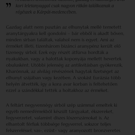
kori leletanyaggal csak nagyon ritkán találkoznak a
régészek a Kárpát-medencében.
Gazdag alatt nem pusztán az elhunytak mellé temetett
aranytárgyakra kell gondolni – bár ebből is akadt bőven,
minden sírban találtak, valahol nem is egyet. Ami az
érméket illeti, tizenhárom bizánci aranypénz került elő
tizenegy sírból. Ezek egy részét átfúrva hordták a
nyakukban, vagy a halottak koponyája mellett hevertek
obulusként. Utóbbi jelenség az antikvitásban gyökerezik,
Kharónnak, az alvilág révészének hagytak fizetséget az
elhunyt szájában vagy kezében. A szokást Eurázsia több
helyén átvették, így a kora avar korban is feltehetően
ezzel a szándékkal tették a holtakhoz az érméket.
A feltárt negyvennégy sírból szép számmal emeltek ki
egyéb nemesfémekből készült tárgyakat, ékszereket,
fegyverzetet, valamint díszes lószerszámokat is. Az
elhantolt férfiak többsége fegyverrel, sokszor teljes
felszereléssel, vas-, ezüst- vagy aranyozott bronzveretes