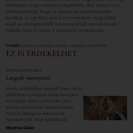
lehetséges, hogy máshová telepítették őket. Persze az is
előfordulhatott, hogy az onogurok alávetettségébe
kerültek, és egy késő avar kori temetőben megtaláljuk
majd az elszegényedett leszármazottaik maradványait –
foglalja össze a régész a nyomozás eredményeit.
,
,
,
,
Címkék:
avar kor
nyomok
pazirik
régészet
temetkezés
EZ IS ÉRDEKELHET
MAGNA HUNGARIA
Lángoló mennyezet
Kevés szentélyben maradt meg olyan
sűrítetten a magyar falusi középkor
misztikája, mint a felvidéki Csécs
község református templomában.
Magna Hungaria sorozatunk
tizenkettedik része következik.
Margittai Gábor