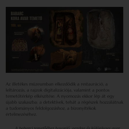
Az illetékes múzeumban elkezdődik a restauráció, a
leltározás, a rajzok digitalizációja, valamint a pontos
temetőtérkép elkészítése. A nyomozás ekkor lép át egy
újabb szakaszba: a detektívek, tehát a régészek hozzálátnak
a tudományos feldolgozáshoz, a bizonyítékok
értelmezéséhez.
A babarci temetőéhez hasonló, gazdag és különleges avar