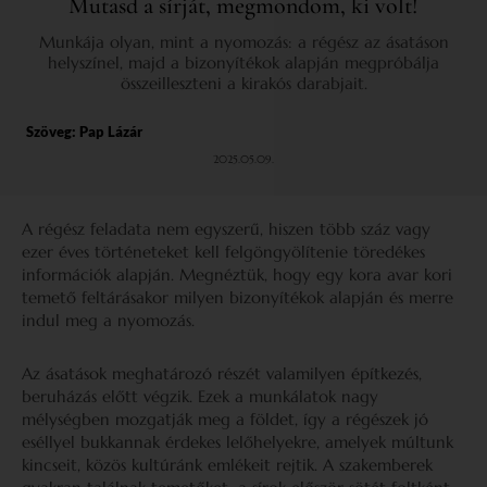
Mutasd a sírját, megmondom, ki volt!
Munkája olyan, mint a nyomozás: a régész az ásatáson
helyszínel, majd a bizonyítékok alapján megpróbálja
összeilleszteni a kirakós darabjait.
Szöveg:
Pap Lázár
2025.05.09.
A régész feladata nem egyszerű, hiszen több száz vagy
ezer éves történeteket kell felgöngyölítenie töredékes
információk alapján. Megnéztük, hogy egy kora avar kori
temető feltárásakor milyen bizonyítékok alapján és merre
indul meg a nyomozás.
Az ásatások meghatározó részét valamilyen építkezés,
beruházás előtt végzik. Ezek a munkálatok nagy
mélységben mozgatják meg a földet, így a régészek jó
eséllyel bukkannak érdekes lelőhelyekre, amelyek múltunk
kincseit, közös kultúránk emlékeit rejtik. A szakemberek