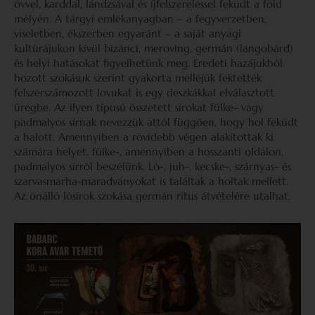
övvel, karddal, lándzsával és íjfelszereléssel feküdt a föld
mélyén. A tárgyi emlékanyagban – a fegyverzetben,
viseletben, ékszerben egyaránt – a saját anyagi
kultúrájukon kívül bizánci, meroving, germán (langobárd)
és helyi hatásokat figyelhetünk meg. Eredeti hazájukból
hozott szokásuk szerint gyakorta melléjük fektették
felszerszámozott lovukat is egy deszkákkal elválasztott
üregbe. Az ilyen típusú összetett sírokat fülke- vagy
padmalyos sírnak nevezzük attól függően, hogy hol feküdt
a halott. Amennyiben a rövidebb végen alakítottak ki
számára helyet, fülke-, amennyiben a hosszanti oldalon,
padmalyos sírról beszélünk. Ló-, juh-, kecske-, szárnyas- és
szarvasmarha-maradványokat is találtak a holtak mellett.
Az önálló lósírok szokása germán rítus átvételére utalhat.