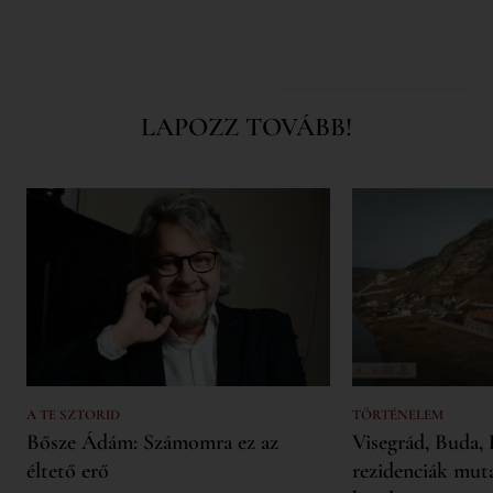
LAPOZZ TOVÁBB!
A TE SZTORID
TÖRTÉNELEM
Bősze Ádám: Számomra ez az
Visegrád, Buda, 
éltető erő
rezidenciák mut