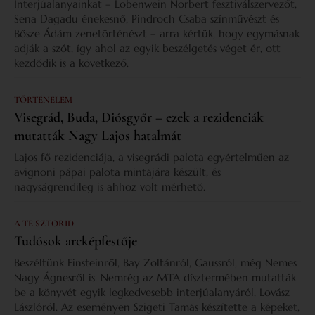
Interjúalanyainkat – Lobenwein Norbert fesztiválszervezőt,
Sena Dagadu énekesnő, Pindroch Csaba színművészt és
Bősze Ádám zenetörténészt – arra kértük, hogy egymásnak
adják a szót, így ahol az egyik beszélgetés véget ér, ott
kezdődik is a következő.
TÖRTÉNELEM
Visegrád, Buda, Diósgyőr – ezek a rezidenciák
mutatták Nagy Lajos hatalmát
Lajos fő rezidenciája, a visegrádi palota egyértelműen az
avignoni pápai palota mintájára készült, és
nagyságrendileg is ahhoz volt mérhető.
A TE SZTORID
Tudósok arcképfestője
Beszéltünk Einsteinről, Bay Zoltánról, Gaussról, még Nemes
Nagy Ágnesről is. Nemrég az MTA dísztermében mutatták
be a könyvét egyik legkedvesebb interjúalanyáról, Lovász
Lászlóról. Az eseményen Szigeti Tamás készítette a képeket,