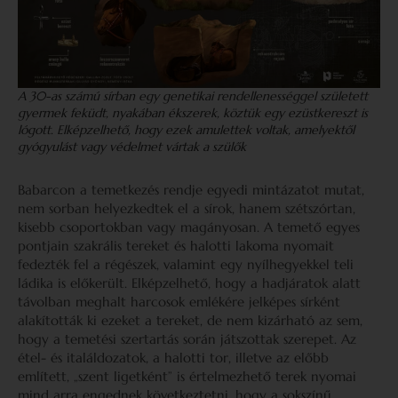
A 30-as számú sírban egy genetikai rendellenességgel született
gyermek feküdt, nyakában ékszerek, köztük egy ezüstkereszt is
lógott. Elképzelhető, hogy ezek amulettek voltak, amelyektől
gyógyulást vagy védelmet vártak a szülők
Babarcon a temetkezés rendje egyedi mintázatot mutat,
nem sorban helyezkedtek el a sírok, hanem szétszórtan,
kisebb csoportokban vagy magányosan. A temető egyes
pontjain szakrális tereket és halotti lakoma nyomait
fedezték fel a régészek, valamint egy nyílhegyekkel teli
ládika is előkerült. Elképzelhető, hogy a hadjáratok alatt
távolban meghalt harcosok emlékére jelképes sírként
alakították ki ezeket a tereket, de nem kizárható az sem,
hogy a temetési szertartás során játszottak szerepet. Az
étel- és italáldozatok, a halotti tor, illetve az előbb
említett, „szent ligetként” is értelmezhető terek nyomai
mind arra engednek következtetni, hogy a sokszínű