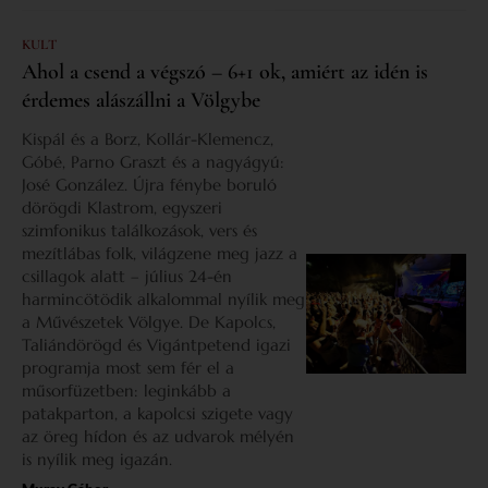
KULT
Ahol a csend a végszó – 6+1 ok, amiért az idén is
érdemes alászállni a Völgybe
Kispál és a Borz, Kollár-Klemencz,
Góbé, Parno Graszt és a nagyágyú:
José González. Újra fénybe boruló
dörögdi Klastrom, egyszeri
szimfonikus találkozások, vers és
mezítlábas folk, világzene meg jazz a
csillagok alatt – július 24-én
harmincötödik alkalommal nyílik meg
a Művészetek Völgye. De Kapolcs,
Taliándörögd és Vigántpetend igazi
programja most sem fér el a
műsorfüzetben: leginkább a
patakparton, a kapolcsi szigete vagy
az öreg hídon és az udvarok mélyén
is nyílik meg igazán.