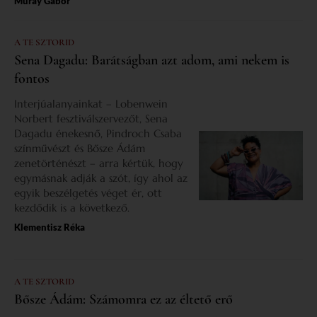
Muray Gábor
A TE SZTORID
Sena Dagadu: Barátságban azt adom, ami nekem is
fontos
Interjúalanyainkat – Lobenwein
Norbert fesztiválszervezőt, Sena
Dagadu énekesnő, Pindroch Csaba
színművészt és Bősze Ádám
zenetörténészt – arra kértük, hogy
egymásnak adják a szót, így ahol az
egyik beszélgetés véget ér, ott
kezdődik is a következő.
Klementisz Réka
A TE SZTORID
Bősze Ádám: Számomra ez az éltető erő