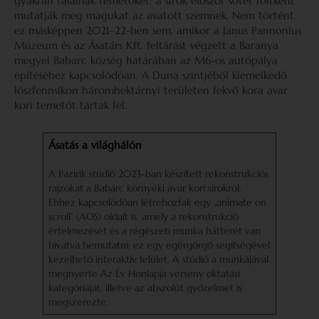
gyakran találnak temetőket; a sírok először sötét foltként
mutatják meg magukat az avatott szemnek. Nem történt
ez másképpen 2021–22-ben sem, amikor a Janus Pannonius
Múzeum és az Ásatárs Kft. feltárást végzett a Baranya
megyei Babarc község határában az M6-os autópálya
építéséhez kapcsolódóan. A Duna szintjéből kiemelkedő
löszfennsíkon háromhektárnyi területen fekvő kora avar
kori temetőt tártak fel.
Ásatás a világhálón
A Pazirik stúdió 2023-ban készített rekonstrukciós
rajzokat a Babarc környéki avar kori sírokról.
Ehhez kapcsolódóan létrehoztak egy „animate on
scroll” (AOS) oldalt is, amely a rekonstrukció
értelmezését és a régészeti munka hátterét van
hivatva bemutatni; ez egy egérgörgő segítségével
kezelhető interaktív felület. A stúdió a munkájával
megnyerte Az Év Honlapja verseny oktatási
kategóriáját, illetve az abszolút győzelmet is
megszerezte.