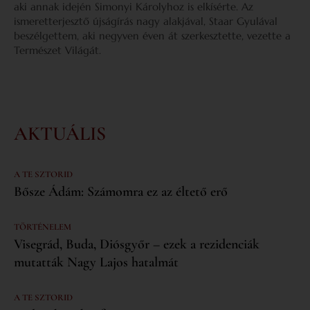
aki annak idején Simonyi Károlyhoz is elkísérte. Az
ismeretterjesztő újságírás nagy alakjával, Staar Gyulával
beszélgettem, aki negyven éven át szerkesztette, vezette a
Természet Világát.
AKTUÁLIS
A TE SZTORID
Bősze Ádám: Számomra ez az éltető erő
TÖRTÉNELEM
Visegrád, Buda, Diósgyőr – ezek a rezidenciák
mutatták Nagy Lajos hatalmát
A TE SZTORID