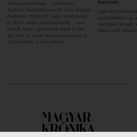
hatalmát
Interjúalanyainkat – Lobenwein
Norbert fesztiválszervezőt, Sena Dagadu
Lajos fő rezidenciá
énekesnő, Pindroch Csaba színművészt
egyértelműen az a
és Bősze Ádám zenetörténészt – arra
mintájára készült,
kértük, hogy egymásnak adják a szót,
ahhoz volt mérhet
így ahol az egyik beszélgetés véget ér,
ott kezdődik is a következő.