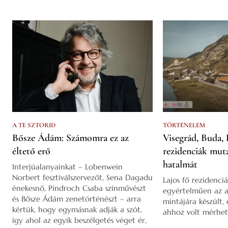
A TE SZTORID
TÖRTÉNELEM
Bősze Ádám: Számomra ez az
Visegrád, Buda, 
éltető erő
rezidenciák mut
hatalmát
Interjúalanyainkat – Lobenwein
Norbert fesztiválszervezőt, Sena Dagadu
Lajos fő rezidenciá
énekesnő, Pindroch Csaba színművészt
egyértelműen az a
és Bősze Ádám zenetörténészt – arra
mintájára készült,
kértük, hogy egymásnak adják a szót,
ahhoz volt mérhet
így ahol az egyik beszélgetés véget ér,