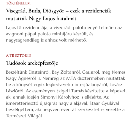
TÖRTÉNELEM
Visegrád, Buda, Diósgyőr – ezek a rezidenciák
mutatták Nagy Lajos hatalmát
Lajos fő rezidenciája, a visegrádi palota egyértelműen az
avignoni pápai palota mintájára készült, és
nagyságrendileg is ahhoz volt mérhető.
A TE SZTORID
Tudósok arcképfestője
Beszéltünk Einsteinről, Bay Zoltánról, Gaussról, még Nemes
Nagy Ágnesről is. Nemrég az MTA dísztermében mutatták
be a könyvét egyik legkedvesebb interjúalanyáról, Lovász
Lászlóról. Az eseményen Szigeti Tamás készítette a képeket,
aki annak idején Simonyi Károlyhoz is elkísérte. Az
ismeretterjesztő újságírás nagy alakjával, Staar Gyulával
beszélgettem, aki negyven éven át szerkesztette, vezette a
Természet Világát.