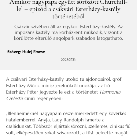
Amikor nagypapa együtt sörözött Churchill-
lel – epizód a csákvári Esterházy-kastély
történetéből
Csákvár szívében áll az egykori Esterházy-kastély. Az
impozáns kastély ma kórházként működik, viszont a
körülötte elterülő angolpark szabadon látogatható.
Szöveg:
Hulej Emese
2025.07.13.
A csákvári Esterházy-kastély utolsó tulajdonosáról, gróf
Esterházy Móric miniszterelnökről unokája, az író
Esterházy Péter jegyezte le ezt a történetet
Harmonia
Cælestis
című regényében:
„Blenheiméknél nagyapám összeismerkedett egy kövérkés
fiatalemberrel. Anyja, Lady Randolph ismerte a
családunkat. Többször eljártak sörözni, szellemes, cinikus fiú
volt, elképesztően sokat szivarozott, a füst beleette magát