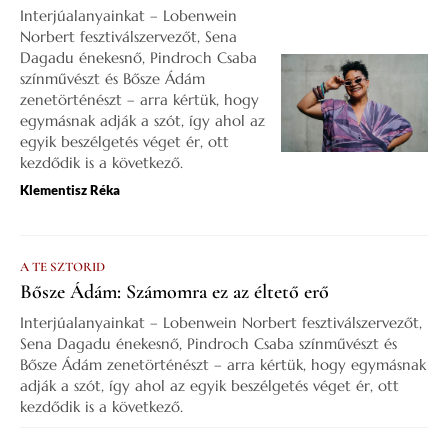
Interjúalanyainkat – Lobenwein
Norbert fesztiválszervezőt, Sena
Dagadu énekesnő, Pindroch Csaba
színművészt és Bősze Ádám
zenetörténészt – arra kértük, hogy
egymásnak adják a szót, így ahol az
egyik beszélgetés véget ér, ott
kezdődik is a következő.
Klementisz Réka
A TE SZTORID
Bősze Ádám: Számomra ez az éltető erő
Interjúalanyainkat – Lobenwein Norbert fesztiválszervezőt,
Sena Dagadu énekesnő, Pindroch Csaba színművészt és
Bősze Ádám zenetörténészt – arra kértük, hogy egymásnak
adják a szót, így ahol az egyik beszélgetés véget ér, ott
kezdődik is a következő.