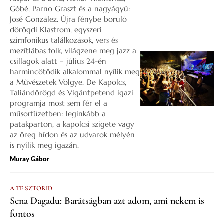
Góbé, Parno Graszt és a nagyágyú:
José González. Újra fénybe boruló
dörögdi Klastrom, egyszeri
szimfonikus találkozások, vers és
mezítlábas folk, világzene meg jazz a
csillagok alatt – július 24-én
harmincötödik alkalommal nyílik meg
a Művészetek Völgye. De Kapolcs,
Taliándörögd és Vigántpetend igazi
programja most sem fér el a
műsorfüzetben: leginkább a
patakparton, a kapolcsi szigete vagy
az öreg hídon és az udvarok mélyén
is nyílik meg igazán.
Muray Gábor
A TE SZTORID
Sena Dagadu: Barátságban azt adom, ami nekem is
fontos