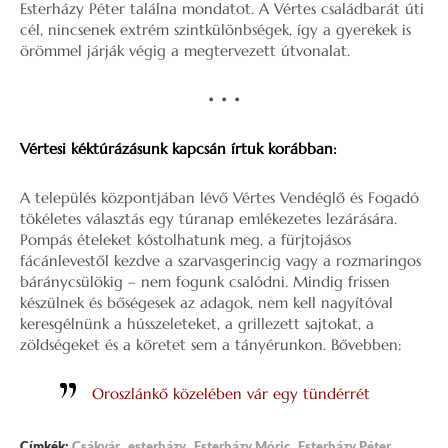
Esterházy Péter találna mondatot. A Vértes családbarát úti
cél, nincsenek extrém szintkülönbségek, így a gyerekek is
örömmel járják végig a megtervezett útvonalat.
• • •
Vértesi kéktúrázásunk kapcsán írtuk korábban:
A település központjában lévő Vértes Vendéglő és Fogadó
tökéletes választás egy túranap emlékezetes lezárására.
Pompás ételeket kóstolhatunk meg, a fürjtojásos
fácánlevestől kezdve a szarvasgerincig vagy a rozmaringos
báránycsülökig – nem fogunk csalódni. Mindig frissen
készülnek és bőségesek az adagok, nem kell nagyítóval
keresgélnünk a hússzeleteket, a grillezett sajtokat, a
zöldségeket és a köretet sem a tányérunkon. Bővebben:
Oroszlánkő közelében vár egy tündérrét
,
,
,
,
Címkék:
Csákvár
esterházy
Esterházy Móric
Esterházy Péter