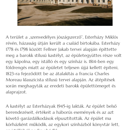
A terület a „szenvedélyes jószágszerző”, Esterházy Miklós
révén, házasság útján került a család birtokába. Esterházy
1778 és 1798 között Fellner Jakab tervei alapján építtette
meg a barokk stílusú kastélyt, az épületegyüttes része volt
egy kápolna, egy istálló és egy színház is. 1814-ben egy
földrengés miatt az épületet teljesen újjá kellett építeni,
1823-ra fejeződött be az átalakítás a francia Charles
Moreau klasszicista stílusú tervei alapján. Az átépítések
során meghagyták az eredeti barokk épülettömeget és
alaprajzot.
A kastélyt az Esterházyak 1945-ig lakták. Az épület belső
berendezéseit, értékeit a háborús események és az azt
követő garázdálkodások elpusztították. Az épület ma
kórházként működik, az egykori színházból könyvtár lett,