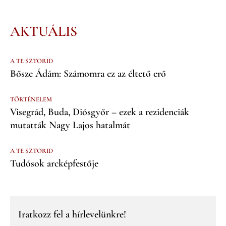
AKTUÁLIS
A TE SZTORID
Bősze Ádám: Számomra ez az éltető erő
TÖRTÉNELEM
Visegrád, Buda, Diósgyőr – ezek a rezidenciák
mutatták Nagy Lajos hatalmát
A TE SZTORID
Tudósok arcképfestője
Iratkozz fel a hírlevelünkre!