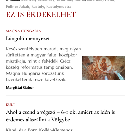
,
,
Fellner Jakab
kastély
kastélymustra
EZ IS ÉRDEKELHET
MAGNA HUNGARIA
Lángoló mennyezet
Kevés szentélyben maradt meg olyan
sűrítetten a magyar falusi középkor
misztikája, mint a felvidéki Csécs
község református templomában.
Magna Hungaria sorozatunk
tizenkettedik része következik.
Margittai Gábor
KULT
Ahol a csend a végszó – 6+1 ok, amiért az idén is
érdemes alászállni a Völgybe
Kispál és a Borz, Kollár-Klemencz,