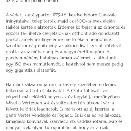
az istállóból pedig ebédlő.
A védett kastélyparkot 1779-től kezdve Isidore Canevale
irányításával telepítették, majd az 1800-as évek elején
tájképi kertté alakították. Érdemes körbejárni az őshonos és
egzóta fa-, illetve cserjefajoknak otthont adó gondozott
parkot, amelynek figyelemre méltó éke a neogótikus
Szentháromság-építmény, az akkori divat szerint kötelező
grotta, azaz műbarlang és a nagyméretű napóra. A
parkban néhány hatalmas famatuzsálemet is láthatunk:
egy 150 éves mamutfenyőt, a kastélytól nem messze pedig
egy gigantikus platánfát.
Ha már Csákváron járunk, a kastély közelében érdemes
felkeresni a Csuta Cukrászdát. A Csuta többször volt
végzett már előkelő helyen az év fagylaltja mezőnyében.
Mivel a Vértesben sok és változatos túraútvonal vár, a
felvett kalóriák leadhatók. És máris ott az új kísértés: a
gánti Vértes Vendéglő és Fogadó. Ez is családi vállalkozás,
kimagasló konyhával. Szarvascomb, vaddisznótarja, sváb és
magyar ízek, olyan túrógombóccal, hogy arra csak