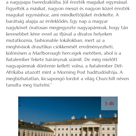
a nagypapa tweedzakóiba. Jól érezték magukat egymással.
Figyelték a másikat, nagyon messzi és nagyon közel érezték
magukat egymáshoz, ami mindkettőjüket érdekelte. A
barátság alapja az érdeklődés. Egy nap a magyar
nagykövet óvatosan megjegyezte nagyapámnak, hogy tán
kevesebbet kéne evvel az ifjúval a divatos helyeken
mutatkoznia, fashionable lokálokban, mert az a
meghívások drasztikus csökkenését eredményezheti,
különösen a Marlborough hercegek esetében, ahol is a
fiatalember fekete báránynak számít. De még mielőtt
nagyapámnak döntenie kellett volna, a fiatalember Dél-
Afrikába utazott mint a Morning Post haditudósítója. A
megbízhatatlan, kicsapongó lordot a világ Churchill néven
tanulta meg tisztelni.”
3 db