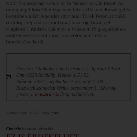
MCC főigazgatója, valamint Fa Nándor és Gál József. Az
ünnepséget követően izgalmas, interaktív panelbeszélgetés
keretében a két legendás vitorlással Török Péter, az MCC
révfülöpi képzési központjának vezetője beszélget
világkörüli útjukról, valamint a Múzeum főigazgatójának
segítségével a Szent Jupát muzeológiai értéke is
ismertetésre kerül.
Helyszín: Cholnoky Jenő Gyermek- és Ifjúsági Kikötő
Cím: 8253 Révfülöp, Halász u. 51-53.
Időpont: 2024. szeptember 4. (szerda) 15:00
Részvételi szándékát kérjük, szeptember 3., 12 óráig
jelezze, a
regisztrációs
űrlap kitöltésével.
Kiemelt kép: MTI – Baric Imre
,
Címkék:
balaton
vitorlás