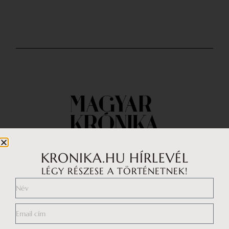
KRONIKA.HU HÍRLEVÉL
LÉGY RÉSZESE A TÖRTÉNETNEK!
Impresszum
Médiaajánlat
Általános Szerződési Feltételek