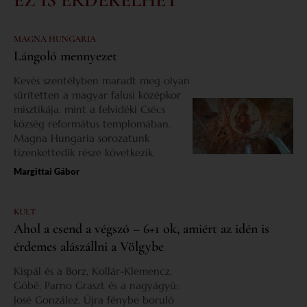
EZ IS ÉRDEKELHET
MAGNA HUNGARIA
Lángoló mennyezet
Kevés szentélyben maradt meg olyan
sűrítetten a magyar falusi középkor
misztikája, mint a felvidéki Csécs
község református templomában.
Magna Hungaria sorozatunk
tizenkettedik része következik.
Margittai Gábor
KULT
Ahol a csend a végszó – 6+1 ok, amiért az idén is
érdemes alászállni a Völgybe
Kispál és a Borz, Kollár-Klemencz,
Góbé, Parno Graszt és a nagyágyú:
José González. Újra fénybe boruló