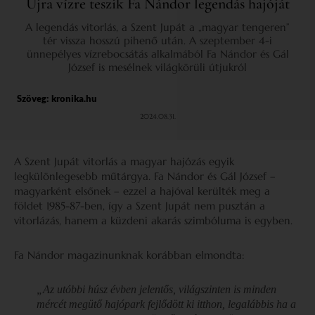
Újra vízre teszik Fa Nándor legendás hajóját
A legendás vitorlás, a Szent Jupát a „magyar tengeren”
tér vissza hosszú pihenő után. A szeptember 4-i
ünnepélyes vízrebocsátás alkalmából Fa Nándor és Gál
József is mesélnek világkörüli útjukról
Szöveg:
kronika.hu
2024.08.31.
A Szent Jupát vitorlás a magyar hajózás egyik
legkülönlegesebb műtárgya. Fa Nándor és Gál József –
magyarként elsőnek – ezzel a hajóval kerülték meg a
földet 1985-87-ben, így a Szent Jupát nem pusztán a
vitorlázás, hanem a küzdeni akarás szimbóluma is egyben.
Fa Nándor magazinunknak korábban elmondta:
„Az utóbbi húsz évben jelentős, világszinten is minden
mércét megütő hajópark fejlődött ki itthon, legalábbis ha a