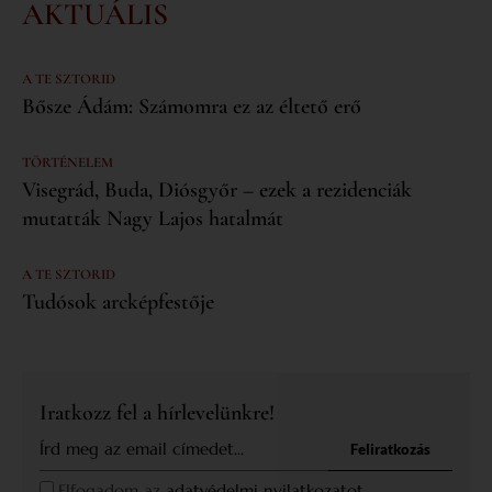
AKTUÁLIS
A TE SZTORID
Bősze Ádám: Számomra ez az éltető erő
TÖRTÉNELEM
Visegrád, Buda, Diósgyőr – ezek a rezidenciák
mutatták Nagy Lajos hatalmát
A TE SZTORID
Tudósok arcképfestője
Iratkozz fel a hírlevelünkre!
Feliratkozás
Elfogadom az
adatvédelmi nyilatkozatot.