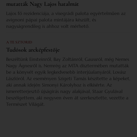
mutatták Nagy Lajos hatalmát
Lajos fő rezidenciája, a visegrádi palota egyértelműen az
avignoni pápai palota mintájára készült, és
nagyságrendileg is ahhoz volt mérhető.
A TE SZTORID
Tudósok arcképfestője
Beszéltünk Einsteinről, Bay Zoltánról, Gaussról, még Nemes
Nagy Ágnesről is. Nemrég az MTA dísztermében mutatták
be a könyvét egyik legkedvesebb interjúalanyáról, Lovász
Lászlóról. Az eseményen Szigeti Tamás készítette a képeket,
aki annak idején Simonyi Károlyhoz is elkísérte. Az
ismeretterjesztő újságírás nagy alakjával, Staar Gyulával
beszélgettem, aki negyven éven át szerkesztette, vezette a
Természet Világát.