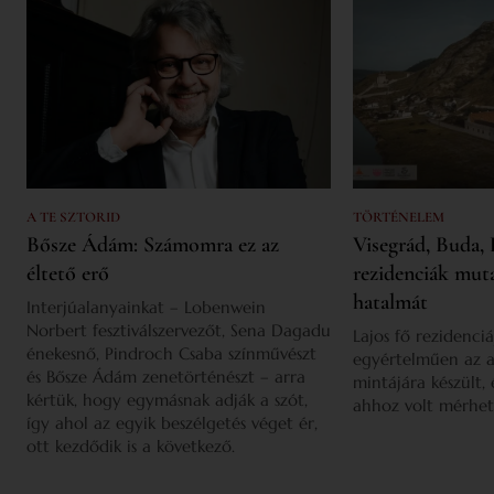
A TE SZTORID
TÖRTÉNELEM
Bősze Ádám: Számomra ez az
Visegrád, Buda, 
éltető erő
rezidenciák mut
hatalmát
Interjúalanyainkat – Lobenwein
Norbert fesztiválszervezőt, Sena Dagadu
Lajos fő rezidenciá
énekesnő, Pindroch Csaba színművészt
egyértelműen az a
és Bősze Ádám zenetörténészt – arra
mintájára készült,
kértük, hogy egymásnak adják a szót,
ahhoz volt mérhet
így ahol az egyik beszélgetés véget ér,
ott kezdődik is a következő.