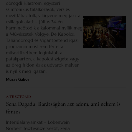
dörögdi Klastrom, egyszeri
szimfonikus találkozások, vers és
mezítlábas folk, világzene meg jazz a
csillagok alatt – július 24-én
harmincötödik alkalommal nyílik meg
a Művészetek Völgye. De Kapolcs,
Taliándörögd és Vigántpetend igazi
programja most sem fér el a
műsorfüzetben: leginkább a
patakparton, a kapolcsi szigete vagy
az öreg hídon és az udvarok mélyén
is nyílik meg igazán.
Muray Gábor
A TE SZTORID
Sena Dagadu: Barátságban azt adom, ami nekem is
fontos
Interjúalanyainkat – Lobenwein
Norbert fesztiválszervezőt, Sena