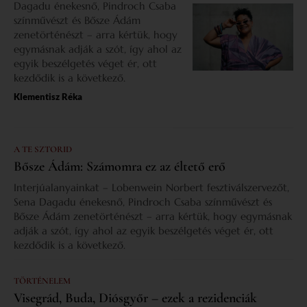
Dagadu énekesnő, Pindroch Csaba
színművészt és Bősze Ádám
zenetörténészt – arra kértük, hogy
egymásnak adják a szót, így ahol az
egyik beszélgetés véget ér, ott
kezdődik is a következő.
Klementisz Réka
A TE SZTORID
Bősze Ádám: Számomra ez az éltető erő
Interjúalanyainkat – Lobenwein Norbert fesztiválszervezőt,
Sena Dagadu énekesnő, Pindroch Csaba színművészt és
Bősze Ádám zenetörténészt – arra kértük, hogy egymásnak
adják a szót, így ahol az egyik beszélgetés véget ér, ott
kezdődik is a következő.
TÖRTÉNELEM
Visegrád, Buda, Diósgyőr – ezek a rezidenciák