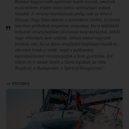
Balaton leggyorsabb egytörzsű hajóit vesszük, amelyek
nyolcméteres létükre húszcsomós sebességgel tudnak
haladni. A versenyvitorlázásnak pedig csak az lehet a
lényege, hogy kikacsintunk a nemzetközi vizekre, és annak
tükrében próbáljuk megmérni magunkat. Ha a külföldről
behozott versenyhajókat jól-rosszul megvitorlázzuk, abból
nagy előrelépés nem születik. Abban sokkal nagyobb
fantázia van, ha az itthon megépített hajóinkat visszük ki,
sikereket érünk el velük, majd a tudásunkat,
tapasztalatunkat visszaforgatjuk a honi gyártásba. Ezt
tettem én is annak idején a Szent Jupáttal, az Alba
Regiával, a Budapesttel, a Spirit of Hungaryvel.”