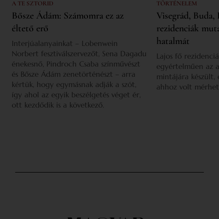
A TE SZTORID
TÖRTÉNELEM
Bősze Ádám: Számomra ez az
Visegrád, Buda, 
éltető erő
rezidenciák mut
hatalmát
Interjúalanyainkat – Lobenwein
Norbert fesztiválszervezőt, Sena Dagadu
Lajos fő rezidenciá
énekesnő, Pindroch Csaba színművészt
egyértelműen az a
és Bősze Ádám zenetörténészt – arra
mintájára készült,
kértük, hogy egymásnak adják a szót,
ahhoz volt mérhet
így ahol az egyik beszélgetés véget ér,
ott kezdődik is a következő.