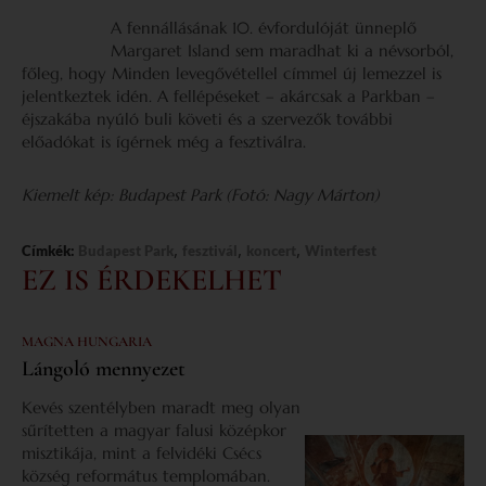
A fennállásának 10. évfordulóját ünneplő
Margaret Island sem maradhat ki a névsorból,
főleg, hogy Minden levegővétellel címmel új lemezzel is
jelentkeztek idén. A fellépéseket – akárcsak a Parkban –
éjszakába nyúló buli követi és a szervezők további
előadókat is ígérnek még a fesztiválra.
Kiemelt kép: Budapest Park (Fotó: Nagy Márton)
,
,
,
Címkék:
Budapest Park
fesztivál
koncert
Winterfest
EZ IS ÉRDEKELHET
MAGNA HUNGARIA
Lángoló mennyezet
Kevés szentélyben maradt meg olyan
sűrítetten a magyar falusi középkor
misztikája, mint a felvidéki Csécs
község református templomában.