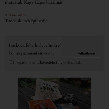
mutatták Nagy Lajos hatalmát
A TE SZTORID
Tudósok arcképfestője
Iratkozz fel a hírlevelünkre!
Feliratkozás
Elfogadom az
adatvédelmi nyilatkozatot.