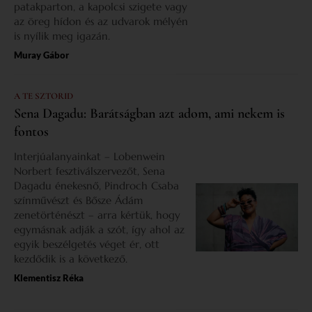
patakparton, a kapolcsi szigete vagy
az öreg hídon és az udvarok mélyén
is nyílik meg igazán.
Muray Gábor
A TE SZTORID
Sena Dagadu: Barátságban azt adom, ami nekem is
fontos
Interjúalanyainkat – Lobenwein
Norbert fesztiválszervezőt, Sena
Dagadu énekesnő, Pindroch Csaba
színművészt és Bősze Ádám
zenetörténészt – arra kértük, hogy
egymásnak adják a szót, így ahol az
egyik beszélgetés véget ér, ott
kezdődik is a következő.
Klementisz Réka