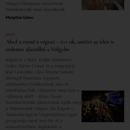
Magna Hungaria sorozatunk
tizenkettedik része következik.
Margittai Gábor
KULT
Ahol a csend a végszó – 6+1 ok, amiért az idén is
érdemes alászállni a Völgybe
Kispál és a Borz, Kollár-Klemencz,
Góbé, Parno Graszt és a nagyágyú:
José González. Újra fénybe boruló
dörögdi Klastrom, egyszeri
szimfonikus találkozások, vers és
mezítlábas folk, világzene meg jazz a
csillagok alatt – július 24-én
harmincötödik alkalommal nyílik meg
a Művészetek Völgye. De Kapolcs,
Taliándörögd és Vigántpetend igazi
programja most sem fér el a
műsorfüzetben: leginkább a