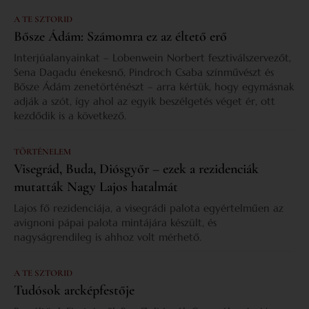
A TE SZTORID
Bősze Ádám: Számomra ez az éltető erő
Interjúalanyainkat – Lobenwein Norbert fesztiválszervezőt,
Sena Dagadu énekesnő, Pindroch Csaba színművészt és
Bősze Ádám zenetörténészt – arra kértük, hogy egymásnak
adják a szót, így ahol az egyik beszélgetés véget ér, ott
kezdődik is a következő.
TÖRTÉNELEM
Visegrád, Buda, Diósgyőr – ezek a rezidenciák
mutatták Nagy Lajos hatalmát
Lajos fő rezidenciája, a visegrádi palota egyértelműen az
avignoni pápai palota mintájára készült, és
nagyságrendileg is ahhoz volt mérhető.
A TE SZTORID
Tudósok arcképfestője