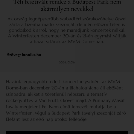
Téli fesztivált rendez a Budapest Park nem
akármilyen nevekkel
Az ország legnépszerűbb szabadtéri szórakozóhelye ősszel
zárta a tizenharmadik szezonját, de idén először télen is
gondoskodik arról, hogy ne maradjunk koncertek nélkül.
A Winterfesten december 20-án és 21-én egymást váltják
a hazai sztárok az MVM Dome-ban.
Szöveg:
kronika.hu
2024.10.06.
Hazánk legnagyobb fedett koncerthelyszínén, az MVM
Dome-ban december 20-án a Blahalouisiana áll elsőként
színpadra, akiket a töretlenül népszerű alternatív
rockegyüttes, a Vad Fruttik követ majd. A Punnany Massif
tavaly megjelent Fel Nem című lemezét mutatja be a
Winterfesten, végül a Budapest Park tavalyi szezonját záró
Elefánt lesz az első nap utolsó fellépője.