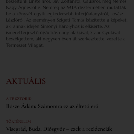
Beszéltünk Einsteinről, Bay Zoltánról, Gaussról, még Nemes
Nagy Ágnesről is. Nemrég az MTA dísztermében mutatták
be a könyvét egyik legkedvesebb interjúalanyáról, Lovász
Lászlóról. Az eseményen Szigeti Tamás készítette a képeket,
aki annak idején Simonyi Károlyhoz is elkísérte. Az
ismeretterjesztő újságírás nagy alakjával, Staar Gyulával
beszélgettem, aki negyven éven át szerkesztette, vezette a
Természet Világát.
AKTUÁLIS
A TE SZTORID
Bősze Ádám: Számomra ez az éltető erő
TÖRTÉNELEM
Visegrád, Buda, Diósgyőr – ezek a rezidenciák