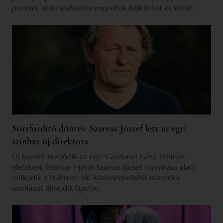
premier után szabadon engedték Rajk Júliát és kisfiát.
Sorsfordító döntés: Szarvas József lett az egri
színház új direktora
Új fejezet kezdődik az egri Gárdonyi Géza Színház
életében, február 1-jétől Szarvas József irányítása alatt
működik a teátrum, aki közösségerősítő szándékú
színházat álmodik Egerbe.