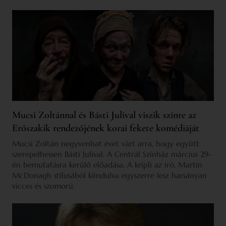
Mucsi Zoltánnal és Básti Julival viszik színre az
Erőszakik rendezőjének korai fekete komédiáját
Mucsi Zoltán negyvenhat évet várt arra, hogy együtt
szerepelhessen Básti Julival. A Centrál Színház március 29-
én bemutatásra kerülő előadása, A kripli az író, Martin
McDonagh stílusából kiindulva egyszerre lesz harsányan
vicces és szomorú.