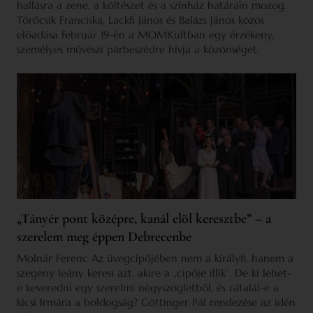
hallásra a zene, a költészet és a színház határain mozog.
Törőcsik Franciska, Lackfi János és Balázs János közös
előadása február 19-én a MOMKultban egy érzékeny,
személyes művészi párbeszédre hívja a közönséget.
„Tányér pont középre, kanál elöl keresztbe” – a
szerelem meg éppen Debrecenbe
Molnár Ferenc Az üvegcipőjében nem a királyfi, hanem a
szegény leány keresi azt, akire a „cipője illik”. De ki lehet-
e keveredni egy szerelmi négyszögletből, és rátalál-e a
kicsi Irmára a boldogság? Göttinger Pál rendezése az idén