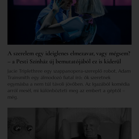
A szerelem egy ideiglenes elmezavar, vagy mégsem?
– a Pesti Színház új bemutatójából ez is kiderül
Jacie Triplethree egy szappanopera-szereplő robot, Adam
Trainsmith egy álmodozó fiatal író; ők szeretnek
egymásba a nem túl távoli jövőben. Az Igazából komédia
arról mesél, mi különbözteti meg az embert a géptől –
még.