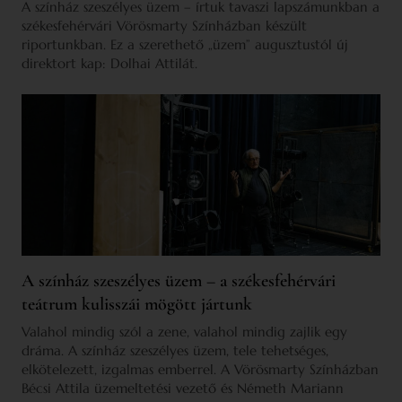
A színház szeszélyes üzem – írtuk tavaszi lapszámunkban a
székesfehérvári Vörösmarty Színházban készült
riportunkban. Ez a szerethető „üzem” augusztustól új
direktort kap: Dolhai Attilát.
A színház szeszélyes üzem – a székesfehérvári
teátrum kulisszái mögött jártunk
Valahol mindig szól a zene, valahol mindig zajlik egy
dráma. A színház szeszélyes üzem, tele tehetséges,
elkötelezett, izgalmas emberrel. A Vörösmarty Színházban
Bécsi Attila üzemeltetési vezető és Németh Mariann