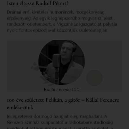
Isten éltesse Rudolf Pétert!
Drámai erő, kivételes humorérzék, mozgékonyság,
érzékenység. Az egyik legnépszerűbb magyar színészt,
rendezőt, ötletembert, a Vígszínház igazgatóját pályája
nyolc fontos epizódjával köszöntjük születésnapján.
100 éve született Pelikán, a gátőr – Kállai Ferencre
emlékezünk
Jellegzetesen dörmögő hangját elég meghallani. A
Nemzeti Színház színpadától a rádiókabaré stúdiójáig
mindenhol otthon érezte magát. Szerette az életet, a