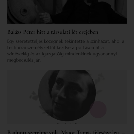
Balázs Péter hitt a társulati lét erejében
Egy szeretetteljes közegnek tekintette a színházat, ahol a
technikai személyzettől kezdve a portáson át a
színészekig és az igazgatóig mindenkinek ugyanannyi
megbecsülés jár.
Radnóti szerelme volt, Major Tamás felesége lett –