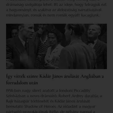
drámaiság szolgálója lehet. Itt az ideje, hogy felrúgjuk ezt
a hagyományt, és szakítva az áldozatiság narratívájával
mindannyian, romák és nem romák együtt kacagjunk.
Így vitték színre Kádár János árulását Angliában a
forradalom után
1958-ban nagy sikert aratott a londoni Piccadilly
Színházban a neves drámaíró, Robert Ardrey darabja, a
Rajk házaspár történetét és Kádár János árulását
bemutató Shadow of Heroes. Az előadást a magyar
pártsajtó provokációnak ítélte, de néhány nappal a