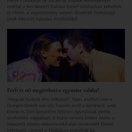
Pierre Choderlos de Laclos 18. századi levélregényét
ezúttal a Kecskeméti Katona József Színházban keltették
új életre, a végeredmény szépen illusztrált biztonsági
játék fékezett habzású érzelmekkel.
Férfi és nő megértheti-e egymást valaha?
„Hogyan tudnék élni nélküled?” Nem, ezúttal nem a
Demjén-filmről van szó, hanem arról a kérdésről, amit
Emma és Tom kénytelen feltenni egymásnak életük
sorsfordító napjaiban. A közös nevező Ember Márk, a
népszerű színész-műsorvezető első rendezését Életed
hétvégéje címmel a Tháliában mutatták be.