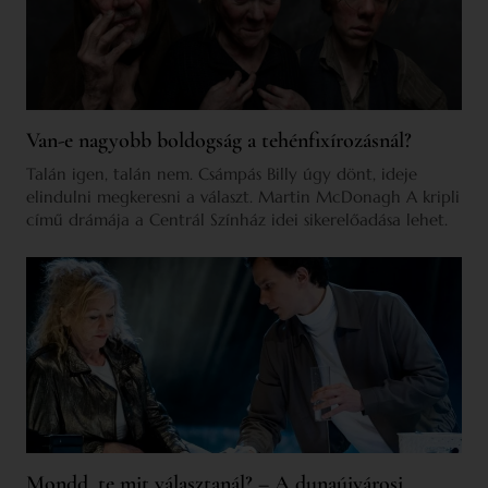
Van-e nagyobb boldogság a tehénfixírozásnál?
Talán igen, talán nem. Csámpás Billy úgy dönt, ideje
elindulni megkeresni a választ. Martin McDonagh A kripli
című drámája a Centrál Színház idei sikerelőadása lehet.
Mondd, te mit választanál? – A dunaújvárosi