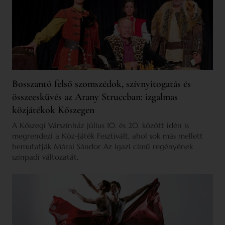
Bosszantó felső szomszédok, szívnyitogatás és
összeesküvés az Arany Struccban: izgalmas
közjátékok Kőszegen
A Kőszegi Várszínház július 10. és 20. között idén is
megrendezi a Köz-Játék Fesztivált, ahol sok más mellett
bemutatják Márai Sándor Az igazi című regényének
színpadi változatát.