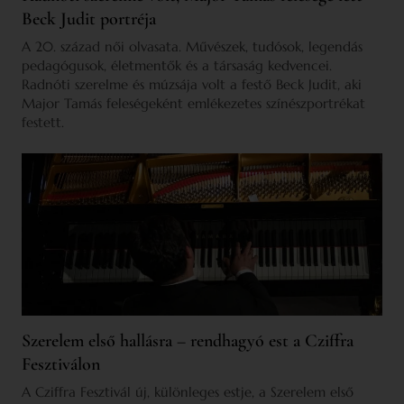
Beck Judit portréja
A 20. század női olvasata. Művészek, tudósok, legendás
pedagógusok, életmentők és a társaság kedvencei.
Radnóti szerelme és múzsája volt a festő Beck Judit, aki
Major Tamás feleségeként emlékezetes színészportrékat
festett.
Szerelem első hallásra – rendhagyó est a Cziffra
Fesztiválon
A Cziffra Fesztivál új, különleges estje, a Szerelem első