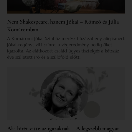
Nem Shakespeare, hanem Jókai – Rómeó és Júlia
Komáromban
A Komáromi Jókai Színház merész húzással egy alig ismert
Jókai-regényt vitt színre, a végeredmény pedig őket
igazolta: Az elátkozott család ügyes tisztelgés a kétszáz
éve született író és a szülőföld előtt.
Aki hírét vitte az igazaknak – A legszebb magyar