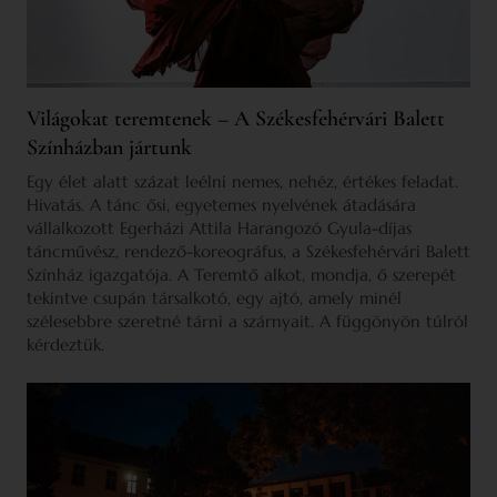
Világokat teremtenek – A Székesfehérvári Balett
Színházban jártunk
Egy élet alatt százat leélni nemes, nehéz, értékes feladat.
Hivatás. A tánc ősi, egyetemes nyelvének átadására
vállalkozott Egerházi Attila Harangozó Gyula-díjas
táncművész, rendező-koreográfus, a Székesfehérvári Balett
Színház igazgatója. A Teremtő alkot, mondja, ő szerepét
tekintve csupán társalkotó, egy ajtó, amely minél
szélesebbre szeretné tárni a szárnyait. A függönyön túlról
kérdeztük.