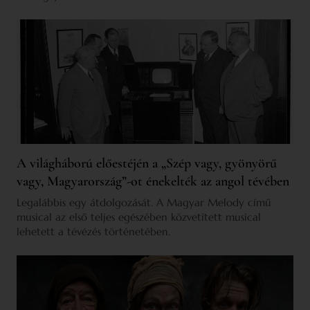
A világháború előestéjén a „Szép vagy, gyönyörű
vagy, Magyarország”-ot énekelték az angol tévében
Legalábbis egy átdolgozását. A Magyar Melody című
musical az első teljes egészében közvetített musical
lehetett a tévézés történetében.