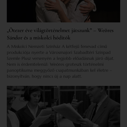
„Ötezer éve világtörténelmet játszunk” – Weöres
Sándor és a miskolci hódítók
A Miskolci Nemzeti Színház A kétfejű fenevad című
produkciója nyerte a Városmajori Szabadtéri Színpad
Szemle Plusz versenyén a legjobb előadásnak járó díjat.
Nem is érdemtelenül: Weöres groteszk történelmi
panoptikuma meggyőző csapatmunkában kel életre –
bizonyítván, hogy nincs új a nap alatt.