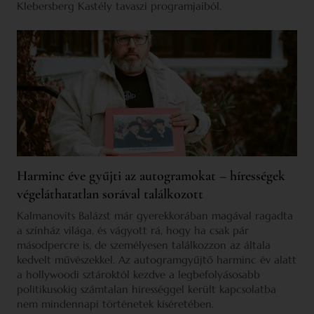
Klebersberg Kastély tavaszi programjaiból.
Harminc éve gyűjti az autogramokat – hírességek
végeláthatatlan sorával találkozott
Kalmanovits Balázst már gyerekkorában magával ragadta
a színház világa, és vágyott rá, hogy ha csak pár
másodpercre is, de személyesen találkozzon az általa
kedvelt művészekkel. Az autogramgyűjtő harminc év alatt
a hollywoodi sztároktól kezdve a legbefolyásosabb
politikusokig számtalan hírességgel került kapcsolatba
nem mindennapi történetek kíséretében.