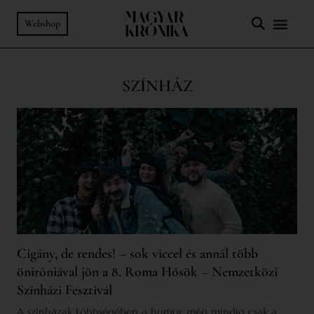
Webshop
SZÍNHÁZ
Cigány, de rendes! – sok viccel és annál több
öniróniával jön a 8. Roma Hősök – Nemzetközi
Színházi Fesztivál
A színházak többségében a humor még mindig csak a