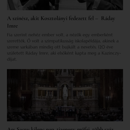
A színész, akit Kosztolányi fedezett fel – Ráday
Imre
Fia szerint nehéz ember volt, a nézők egy emberként
szerették. Ő volt a szimpatikusság iskolapéldája, akinek a
szeme sarkában mindig ott bujkált a nevetés. 120 éve
született Ráday Imre, aki elsőként kapta meg a Kazinczy-
díjat.
Ars Sacra: kilenc nap, tizenegy műfaj, több száz