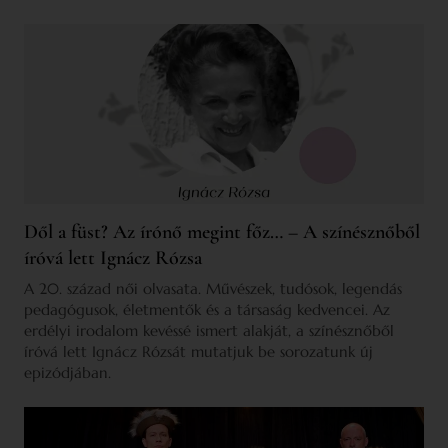
Dől a füst? Az írónő megint főz… – A színésznőből
íróvá lett Ignácz Rózsa
A 20. század női olvasata. Művészek, tudósok, legendás
pedagógusok, életmentők és a társaság kedvencei. Az
erdélyi irodalom kevéssé ismert alakját, a színésznőből
íróvá lett Ignácz Rózsát mutatjuk be sorozatunk új
epizódjában.