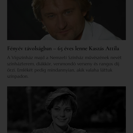
Fényév távolságban – 65 éves lenne Kaszás Attila
A Vígszínház majd a Nemzeti Színház művészének nevét
színházterem, diákkör, versmondó verseny és rangos díj
őrzi. Emlékét pedig mindannyian, akik valaha láttuk
színpadon.