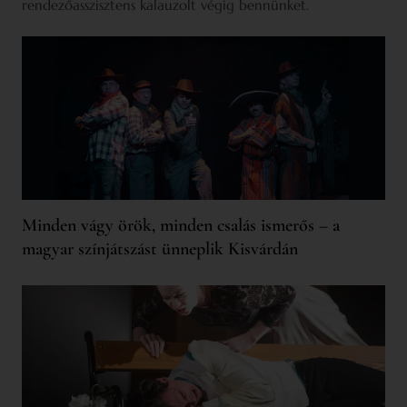
rendezőasszisztens kalauzolt végig bennünket.
Minden vágy örök, minden csalás ismerős – a
magyar színjátszást ünneplik Kisvárdán