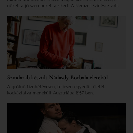
nőket, a jó szerepeket, a sikert. A Nemzet Színésze volt.
Színdarab készült Nádasdy Borbála életéből
A grófnő tiznhétévesen, teljesen egyedül, életét
kockáztatva menekült Ausztriába 1957 ben.