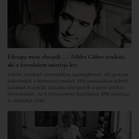
Édesapa most elutazik… – Földes Gábor rendező,
aki a forradalom mártírja lett
Színész, rendező, szenvedélyes igazságkereső, aki gyorsan
kiábrándult a kommunizmusból. 1958 januárjában koholt
vádakkal és példát statuálva kivégezték a győri színház
főrendezőjét. Az ő történetével tisztelgünk 1956 mártírjai
és áldozatai előtt.