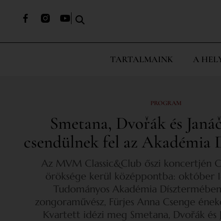
TARTALMAINK
A HEL
PROGRAM
Smetana, Dvořák és Janá
csendülnek fel az Akadémia 
Az MVM Classic&Club őszi koncertjén C
öröksége kerül középpontba: október 
Tudományos Akadémia Dísztermében
zongoraművész, Fürjes Anna Csenge éneke
Kvartett idézi meg Smetana, Dvořák és 