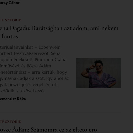
uray Gábor
 TE SZTORID
ena Dagadu: Barátságban azt adom, ami nekem
s fontos
nterjúalanyainkat – Lobenwein
orbert fesztiválszervezőt, Sena
agadu énekesnő, Pindroch Csaba
zínművészt és Bősze Ádám
enetörténészt – arra kértük, hogy
gymásnak adják a szót, így ahol az
gyik beszélgetés véget ér, ott
ezdődik is a következő.
lementisz Réka
 TE SZTORID
ősze Ádám: Számomra ez az éltető erő