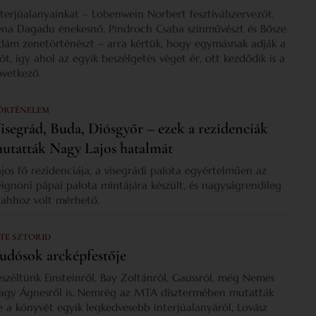
nterjúalanyainkat – Lobenwein Norbert fesztiválszervezőt,
ena Dagadu énekesnő, Pindroch Csaba színművészt és Bősze
dám zenetörténészt – arra kértük, hogy egymásnak adják a
zót, így ahol az egyik beszélgetés véget ér, ott kezdődik is a
övetkező.
ÖRTÉNELEM
isegrád, Buda, Diósgyőr – ezek a rezidenciák
utatták Nagy Lajos hatalmát
ajos fő rezidenciája, a visegrádi palota egyértelműen az
vignoni pápai palota mintájára készült, és nagyságrendileg
s ahhoz volt mérhető.
 TE SZTORID
udósok arcképfestője
eszéltünk Einsteinről, Bay Zoltánról, Gaussról, még Nemes
agy Ágnesről is. Nemrég az MTA dísztermében mutatták
e a könyvét egyik legkedvesebb interjúalanyáról, Lovász