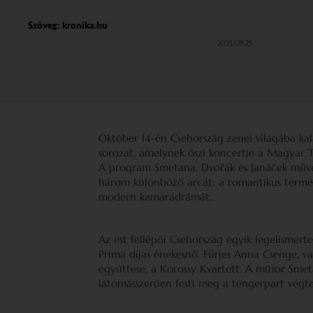
Szöveg:
kronika.hu
2025.09.25.
Október 14-én Csehország zenei világába k
sorozat, amelynek őszi koncertje a Magyar
A program Smetana, Dvořák és Janáček művei
három különböző arcát: a romantikus természe
modern kamaradrámát.
Az est fellépői Csehország egyik legelismer
Prima díjas énekesnő, Fürjes Anna Csenge, 
együttese, a Korossy Kvartett. A műsor Smet
látomásszerűen festi meg a tengerpart végte