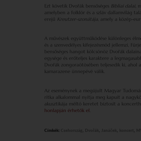
Ezt követik Dvořák bensőséges
Bibliai dalai
, 
amelyben a folklór és a szláv dallamvilág tal
erejű
Kreutzer-szonátája
, amely a közép-eu
A művészek együttműködése különleges élmé
és a szenvedélyes kifejezésmód jellemzi, Fü
bensőséges hangot kölcsönöz Dvořák dalainak
egysége és erőteljes karaktere a legmagasabb
Dvořák zongoraötösében teljesedik ki, ahol
kamarazene ünnepévé válik.
Az eseménynek a megújult Magyar Tudomán
ritka alkalommal nyitja meg kapuit a nagyk
akusztikája méltó keretet biztosít a koncert
honlapján érhetők el
.
,
,
,
,
Címkék:
Csehország
Dvořák
Janáček
koncert
M