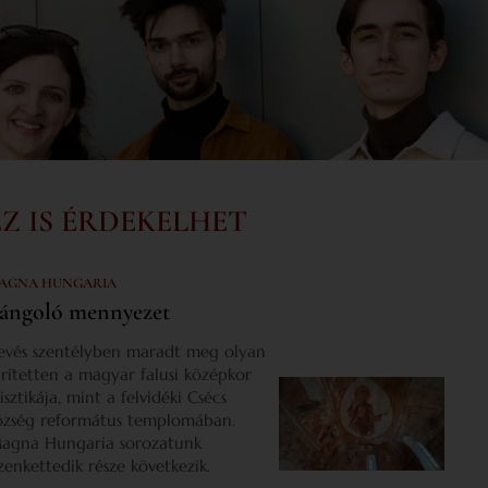
EZ IS ÉRDEKELHET
AGNA HUNGARIA
ángoló mennyezet
evés szentélyben maradt meg olyan
űrítetten a magyar falusi középkor
isztikája, mint a felvidéki Csécs
özség református templomában.
agna Hungaria sorozatunk
izenkettedik része következik.