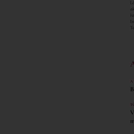
L
a
i
b
T
A
B
T
V
m