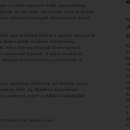
Ma
majd a szerző népszerű A-dúr zongoraötöse,
álkozik. Az est egyik csúcspontja Janáček drámai
rópai modernizmus egyik alapművének számít.
K
A
é
nyt ígér: Kahánek játékát a gazdag árnyalatok
rjes Anna Csenge érzékeny tolmácsolása
K
, míg a Korossy Kvartett feszes kamarai
G
 színvonalat képviseli. A közös produkció
J
 a zongora és a vonósnégyes párbeszéde a
d
ta
v
j
yos Akadémia Díszterme ad otthont, amely
n
özönség előtt. Az Akadémia kiemelkedő
K
hez, amelynek jegyei az
MVM Classic&Club
V
s
a
a
,
,
VMClassicClub
Smetana
zene
n