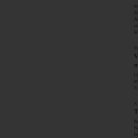
I
S
Á
s
k
T
V
m
L
a
i
A
T
B
N
b