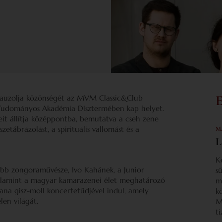
alauzolja közönségét az MVM Classic&Club
 Tudományos Akadémia Dísztermében kap helyet.
t állítja középpontba, bemutatva a cseh zene
tábrázolást, a spirituális vallomást és a
M
L
K
tebb zongoraművésze, Ivo Kahánek, a Junior
s
valamint a magyar kamarazenei élet meghatározó
m
ana gisz-moll koncertetűdjével indul, amely
k
len világát.
M
t