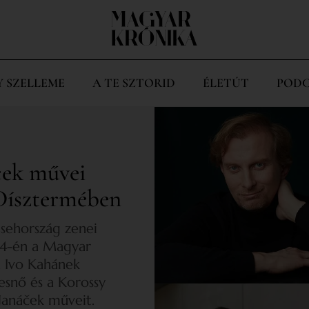
Y SZELLEME
A TE SZTORID
ÉLETÚT
PODC
ček művei
Dísztermében
sehország zenei
14-én a Magyar
 Ivo Kahánek
snő és a Korossy
Janáček műveit.