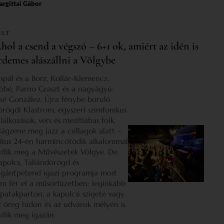
rgittai Gábor
ULT
hol a csend a végszó – 6+1 ok, amiért az idén is
rdemes alászállni a Völgybe
ispál és a Borz, Kollár-Klemencz,
óbé, Parno Graszt és a nagyágyú:
osé González. Újra fénybe boruló
örögdi Klastrom, egyszeri szimfonikus
lálkozások, vers és mezítlábas folk,
ilágzene meg jazz a csillagok alatt –
úlius 24-én harmincötödik alkalommal
yílik meg a Művészetek Völgye. De
apolcs, Taliándörögd és
igántpetend igazi programja most
em fér el a műsorfüzetben: leginkább
 patakparton, a kapolcsi szigete vagy
z öreg hídon és az udvarok mélyén is
yílik meg igazán.