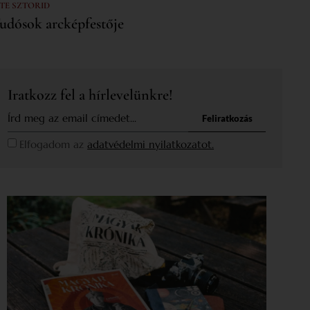
 TE SZTORID
udósok arcképfestője
Iratkozz fel a hírlevelünkre!
Feliratkozás
Elfogadom az
adatvédelmi nyilatkozatot.