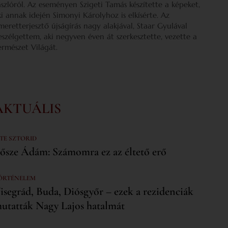
ászlóról. Az eseményen Szigeti Tamás készítette a képeket,
ki annak idején Simonyi Károlyhoz is elkísérte. Az
smeretterjesztő újságírás nagy alakjával, Staar Gyulával
eszélgettem, aki negyven éven át szerkesztette, vezette a
ermészet Világát.
AKTUÁLIS
 TE SZTORID
ősze Ádám: Számomra ez az éltető erő
ÖRTÉNELEM
isegrád, Buda, Diósgyőr – ezek a rezidenciák
utatták Nagy Lajos hatalmát