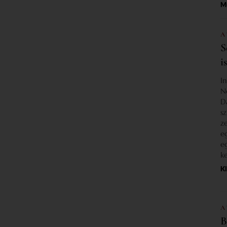
M
A
S
i
I
N
D
s
z
e
e
k
K
A
B