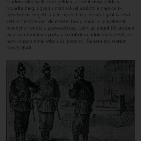
londoni világkiállításon például a tűzoltóság példája
ragadta meg, ugyanis nem sokkal azelőtt a nagycenki
tűzvészben leégett a falu nyolc háza. A fiatal gróf is részt
vett a tűzoltásban, de érezte, hogy ennél a műveletnél
mennyire fontos a szervezettség. Ezért az angol fővárosban
alaposan tanulmányozta a tűzoltóbrigádok működését, de
nem csupán elméletben és messziről, hanem szó szerint
tűzközelből.