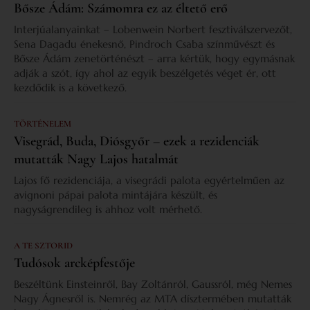
Bősze Ádám: Számomra ez az éltető erő
Interjúalanyainkat – Lobenwein Norbert fesztiválszervezőt,
Sena Dagadu énekesnő, Pindroch Csaba színművészt és
Bősze Ádám zenetörténészt – arra kértük, hogy egymásnak
adják a szót, így ahol az egyik beszélgetés véget ér, ott
kezdődik is a következő.
TÖRTÉNELEM
Visegrád, Buda, Diósgyőr – ezek a rezidenciák
mutatták Nagy Lajos hatalmát
Lajos fő rezidenciája, a visegrádi palota egyértelműen az
avignoni pápai palota mintájára készült, és
nagyságrendileg is ahhoz volt mérhető.
A TE SZTORID
Tudósok arcképfestője
Beszéltünk Einsteinről, Bay Zoltánról, Gaussról, még Nemes
Nagy Ágnesről is. Nemrég az MTA dísztermében mutatták