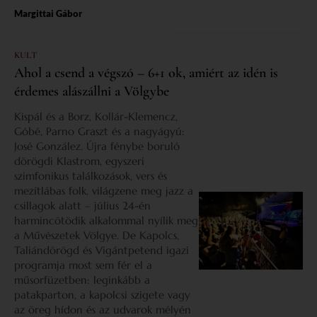
Margittai Gábor
KULT
Ahol a csend a végszó – 6+1 ok, amiért az idén is
érdemes alászállni a Völgybe
Kispál és a Borz, Kollár-Klemencz,
Góbé, Parno Graszt és a nagyágyú:
José González. Újra fénybe boruló
dörögdi Klastrom, egyszeri
szimfonikus találkozások, vers és
mezítlábas folk, világzene meg jazz a
csillagok alatt – július 24-én
harmincötödik alkalommal nyílik meg
a Művészetek Völgye. De Kapolcs,
Taliándörögd és Vigántpetend igazi
programja most sem fér el a
műsorfüzetben: leginkább a
patakparton, a kapolcsi szigete vagy
az öreg hídon és az udvarok mélyén