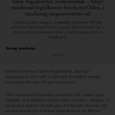
Sikló, fogaskerekű, hirdetőtáblák – Ennyi
mindennel foglalkozott Széchenyi Ödön, a
tűzoltóság megszervezésén túl
A legnagyobb magyar legkisebb gyermeke. 185 éve
született Széchenyi Ödön György István Károly, aki a
francia becsületrenden kívül a török pasai címet is
megkapta.
Szöveg: kronika.hu
2024.12.13.
Amikor Széchenyi Ödön megszületett, apja már
negyvennyolc éves volt, és két saját fia mellett gondos
nevelőapja felesége hét gyermekének is.
Ödön mindössze huszonegy esztendős volt, amikor apja
meghalt, az ő példáját követve sokat utazott a világban, és
mindenhol nyitott szemmel járt. Azt figyelte, honnan, mit
lehetne hazahozni és itthon megvalósítani. Az 1862-es