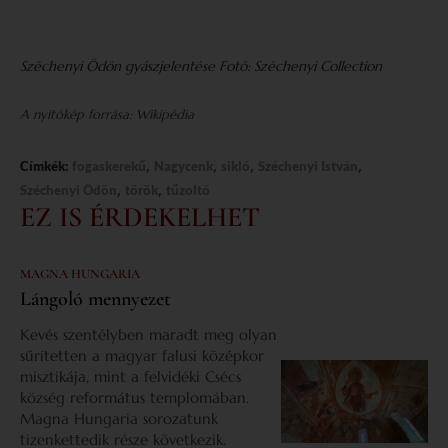
Széchenyi Ödön gyászjelentése Fotó: Széchenyi Collection
A nyitókép forrása: Wikipédia
,
,
,
,
Címkék:
fogaskerekű
Nagycenk
sikló
Széchenyi István
,
,
Széchenyi Ödön
török
tűzoltó
EZ IS ÉRDEKELHET
MAGNA HUNGARIA
Lángoló mennyezet
Kevés szentélyben maradt meg olyan
sűrítetten a magyar falusi középkor
misztikája, mint a felvidéki Csécs
község református templomában.
Magna Hungaria sorozatunk
tizenkettedik része következik.