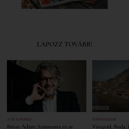
LAPOZZ TOVÁBB!
A TE SZTORID
TÖRTÉNELEM
Bősze Ádám: Számomra ez az
Visegrád, Buda, 