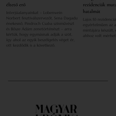
éltető erő
rezidenciák mut
hatalmát
Interjúalanyainkat – Lobenwein
Norbert fesztiválszervezőt, Sena Dagadu
Lajos fő rezidenciá
énekesnő, Pindroch Csaba színművészt
egyértelműen az a
és Bősze Ádám zenetörténészt – arra
mintájára készült,
kértük, hogy egymásnak adják a szót,
ahhoz volt mérhet
így ahol az egyik beszélgetés véget ér,
ott kezdődik is a következő.