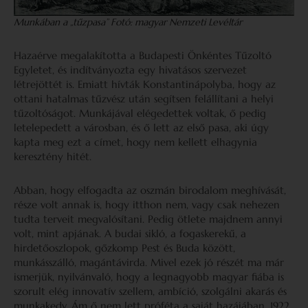
Munkában a „tűzpasa” Fotó: magyar Nemzeti Levéltár
Hazaérve megalakította a Budapesti Önkéntes Tűzoltó
Egyletet, és indítványozta egy hivatásos szervezet
létrejöttét is. Emiatt hívták Konstantinápolyba, hogy az
ottani hatalmas tűzvész után segítsen felállítani a helyi
tűzoltóságot. Munkájával elégedettek voltak, ő pedig
letelepedett a városban, és ő lett az első pasa, aki úgy
kapta meg ezt a címet, hogy nem kellett elhagynia
keresztény hitét.
Abban, hogy elfogadta az oszmán birodalom meghívását,
része volt annak is, hogy itthon nem, vagy csak nehezen
tudta terveit megvalósítani. Pedig ötlete majdnem annyi
volt, mint apjának. A budai sikló, a fogaskerekű, a
hirdetőoszlopok, gőzkomp Pest és Buda között,
munkásszálló, magántávirda. Mivel ezek jó részét ma már
ismerjük, nyilvánvaló, hogy a legnagyobb magyar fiába is
szorult elég innovatív szellem, ambíció, szolgálni akarás és
munkakedv. Ám ő nem lett próféta a saját hazájában. 1922.