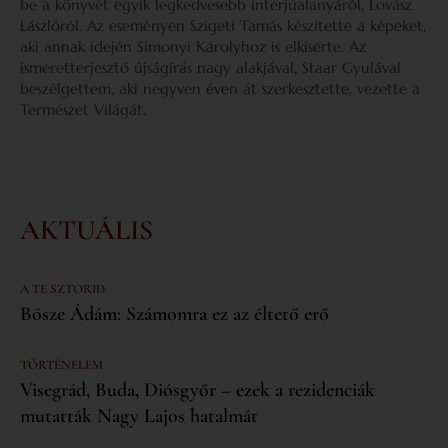
be a könyvét egyik legkedvesebb interjúalanyáról, Lovász
Lászlóról. Az eseményen Szigeti Tamás készítette a képeket,
aki annak idején Simonyi Károlyhoz is elkísérte. Az
ismeretterjesztő újságírás nagy alakjával, Staar Gyulával
beszélgettem, aki negyven éven át szerkesztette, vezette a
Természet Világát.
AKTUÁLIS
A TE SZTORID
Bősze Ádám: Számomra ez az éltető erő
TÖRTÉNELEM
Visegrád, Buda, Diósgyőr – ezek a rezidenciák
mutatták Nagy Lajos hatalmát