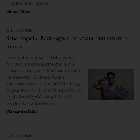
is nyílik meg igazán.
Muray Gábor
A TE SZTORID
Sena Dagadu: Barátságban azt adom, ami nekem is
fontos
Interjúalanyainkat – Lobenwein
Norbert fesztiválszervezőt, Sena
Dagadu énekesnő, Pindroch Csaba
színművészt és Bősze Ádám
zenetörténészt – arra kértük, hogy
egymásnak adják a szót, így ahol az
egyik beszélgetés véget ér, ott
kezdődik is a következő.
Klementisz Réka
A TE SZTORID