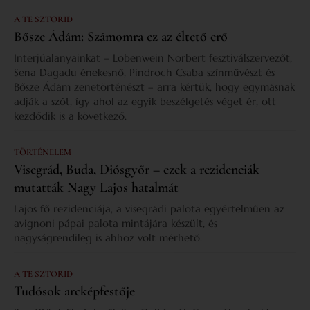
A TE SZTORID
Bősze Ádám: Számomra ez az éltető erő
Interjúalanyainkat – Lobenwein Norbert fesztiválszervezőt,
Sena Dagadu énekesnő, Pindroch Csaba színművészt és
Bősze Ádám zenetörténészt – arra kértük, hogy egymásnak
adják a szót, így ahol az egyik beszélgetés véget ér, ott
kezdődik is a következő.
TÖRTÉNELEM
Visegrád, Buda, Diósgyőr – ezek a rezidenciák
mutatták Nagy Lajos hatalmát
Lajos fő rezidenciája, a visegrádi palota egyértelműen az
avignoni pápai palota mintájára készült, és
nagyságrendileg is ahhoz volt mérhető.
A TE SZTORID
Tudósok arcképfestője