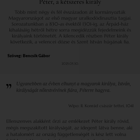
Péter, a kétszeres király
Több mint négy és fél évszázadon át kormányozták
Magyarországot az első magyar uralkodódinasztia tagjai.
Sorozatunkban a 830-as évektől 1301-ig, az Árpád-ház
kihalásáig hétről hétre sorra megidézzük fejedelmeink és
királyaink történetét. A kilencedik részben Péter király
következik, a velencei dózse és Szent István húgának fia.
Szöveg:
Bencsik Gábor
2025.05.30.
Ugyanebben az évben elhunyt a magyarok királya, István,
királyságát nőtestvérének fiára, Péterre hagyva.
Wipo: II. Konrád császár tettei, 1041
Ellenszenves alakként őrzi az emlékezet Péter király rövid,
mégis megszakított királyságát, az idegent látva benne, aki
a hatalomért az ország függetlenségét is kész lett volna