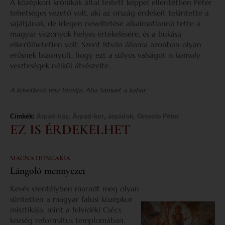
A középkori krónikák által festett képpel ellentétben Péter
tehetséges vezető volt, aki az ország érdekeit tekintette a
sajátjának, de idegen neveltetése alkalmatlanná tette a
magyar viszonyok helyes értékelésére, és a bukása
elkerülhetetlen volt. Szent István állama azonban olyan
erősnek bizonyult, hogy ezt a súlyos válságot is komoly
veszteségek nélkül átvészelte.
A következő rész témája: Aba Sámuel, a kabar
,
,
,
Címkék:
Árpád-ház
Árpád-kor
árpádok
Orseolo Péter
EZ IS ÉRDEKELHET
MAGNA HUNGARIA
Lángoló mennyezet
Kevés szentélyben maradt meg olyan
sűrítetten a magyar falusi középkor
misztikája, mint a felvidéki Csécs
község református templomában.