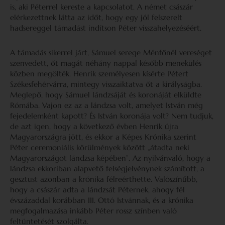
is, aki Péterrel kereste a kapcsolatot. A német császár
elérkezettnek látta az időt, hogy egy jól felszerelt
hadsereggel támadást indítson Péter visszahelyezéséért.
A támadás sikerrel járt, Sámuel serege Ménfőnél vereséget
szenvedett, őt magát néhány nappal később menekülés
közben megölték. Henrik személyesen kísérte Pétert
Székesfehérvárra, mintegy visszaiktatva őt a királyságba.
Meglepő, hogy Sámuel lándzsáját és koronáját elküldte
Rómába. Vajon ez az a lándzsa volt, amelyet István még
fejedelemként kapott? És István koronája volt? Nem tudjuk,
de azt igen, hogy a következő évben Henrik újra
Magyarországra jött, és ekkor a Képes Krónika szerint
Péter ceremoniális körülmények között „átadta neki
Magyarországot lándzsa képében”. Az nyilvánvaló, hogy a
lándzsa ekkoriban alapvető felségjelvénynek számított, a
gesztust azonban a krónika félreérthette. Valószínűbb,
hogy a császár adta a lándzsát Péternek, ahogy fél
évszázaddal korábban III. Ottó Istvánnak, és a krónika
megfogalmazása inkább Péter rossz színben való
feltüntetését szolgálta.