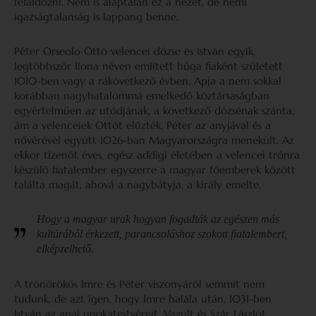
feláldozni. Nem is alaptalan ez a nézet, de némi
igazságtalanság is lappang benne.
Péter Orseolo Ottó velencei dózse és István egyik,
legtöbbször Ilona néven említett húga fiaként született
1010-ben vagy a rákövetkező évben. Apja a nem sokkal
korábban nagyhatalommá emelkedő köztársaságban
egyértelműen az utódjának, a következő dózsénak szánta,
ám a velenceiek Ottót elűzték, Péter az anyjával és a
nővérével együtt 1026-ban Magyarországra menekült. Az
ekkor tizenöt éves, egész addigi életében a velencei trónra
készülő fiatalember egyszerre a magyar főemberek között
találta magát, ahová a nagybátyja, a király emelte.
Hogy a magyar urak hogyan fogadták az egészen más
kultúrából érkezett, parancsoláshoz szokott fiatalembert,
elképzelhető.
A trónörökös Imre és Péter viszonyáról semmit nem
tudunk, de azt igen, hogy Imre halála után, 1031-ben
István az apai unokatestvéreit, Vazult és Szár Lászlót