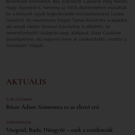
Beszéltünk Einsteinről, Bay Zoltánról, Gaussról, még Nemes
Nagy Ágnesről is. Nemrég az MTA dísztermében mutatták
be a könyvét egyik legkedvesebb interjúalanyáról, Lovász
Lászlóról. Az eseményen Szigeti Tamás készítette a képeket,
aki annak idején Simonyi Károlyhoz is elkísérte. Az
ismeretterjesztő újságírás nagy alakjával, Staar Gyulával
beszélgettem, aki negyven éven át szerkesztette, vezette a
Természet Világát.
AKTUÁLIS
A TE SZTORID
Bősze Ádám: Számomra ez az éltető erő
TÖRTÉNELEM
Visegrád, Buda, Diósgyőr – ezek a rezidenciák