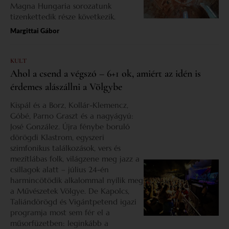
Magna Hungaria sorozatunk
tizenkettedik része következik.
Margittai Gábor
KULT
Ahol a csend a végszó – 6+1 ok, amiért az idén is
érdemes alászállni a Völgybe
Kispál és a Borz, Kollár-Klemencz,
Góbé, Parno Graszt és a nagyágyú:
José González. Újra fénybe boruló
dörögdi Klastrom, egyszeri
szimfonikus találkozások, vers és
mezítlábas folk, világzene meg jazz a
csillagok alatt – július 24-én
harmincötödik alkalommal nyílik meg
a Művészetek Völgye. De Kapolcs,
Taliándörögd és Vigántpetend igazi
programja most sem fér el a
műsorfüzetben: leginkább a