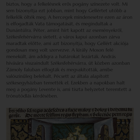
biztos, hogy a felkelésnek erős pogány színezete volt. Mi
sem bizonyítja ezt jobban, mint hogy Gellértet utóbb a
felkelők ölték meg. A hercegek mindenesetre ezen az áron
is elfogadták Vata támogatását, és megindultak a
Dunántúlra. Péter, amint hírt kapott az eseményekről,
Székesfehérvárra sietett, a város kapui azonban zárva
maradtak előtte, ami azt bizonyítja, hogy Gellért akciója
gondosan meg volt szervezve. A király Moson felé
menekült, ám addigra a határokat lezárták. András
hívására visszaindult Székesfehérvárra, út közben azonban
Zámoly faluban elfogták és megvakították, amibe
valószínűleg belehalt, Pécsett az általa alapított
székesegyházban temették el. Ezekben a napokban halt
meg a pogány Levente is, ami tiszta helyzetet teremtett a
trónutódlás kérdésében.