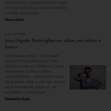
patakparton, a kapolcsi szigete vagy
az öreg hídon és az udvarok mélyén
is nyílik meg igazán.
Muray Gábor
A TE SZTORID
Sena Dagadu: Barátságban azt adom, ami nekem is
fontos
Interjúalanyainkat – Lobenwein
Norbert fesztiválszervezőt, Sena
Dagadu énekesnő, Pindroch Csaba
színművészt és Bősze Ádám
zenetörténészt – arra kértük, hogy
egymásnak adják a szót, így ahol az
egyik beszélgetés véget ér, ott
kezdődik is a következő.
Klementisz Réka