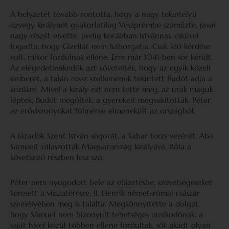
A helyzetét tovább rontotta, hogy a nagy tekintélyű
özvegy királynét gyakorlatilag Veszprémbe száműzte, javai
nagy részét elvette, pedig korábban Istvánnak esküvel
fogadta, hogy Gizellát nem háborgatja. Csak idő kérdése
volt, mikor fordulnak ellene. Erre már 1041-ben sor került.
Az elégedetlenkedők azt követelték, hogy az egyik közeli
emberét, a talán rossz szellemének tekintett Budót adja a
kezükre. Mivel a király ezt nem tette meg, az urak maguk
léptek, Budót megölték, a gyerekeit megvakították. Péter
az erőviszonyokat fölmérve elmenekült az országból.
A lázadók Szent István sógorát, a kabar törzs vezérét, Aba
Sámuelt válaszották Magyarország királyává. Róla a
következő részben lesz szó.
Péter nem nyugodott bele az elűzetésbe, szövetségeseket
keresett a visszatérésre. II. Henrik német-római császár
személyében meg is találta. Megkönnyítette a dolgát,
hogy Sámuel nem bizonyult tehetséges uralkodónak, a
saját hívei közül többen ellene fordultak, sőt akadt olyan