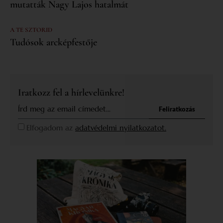
mutatták Nagy Lajos hatalmát
A TE SZTORID
Tudósok arcképfestője
Iratkozz fel a hírlevelünkre!
Feliratkozás
Elfogadom az
adatvédelmi nyilatkozatot.