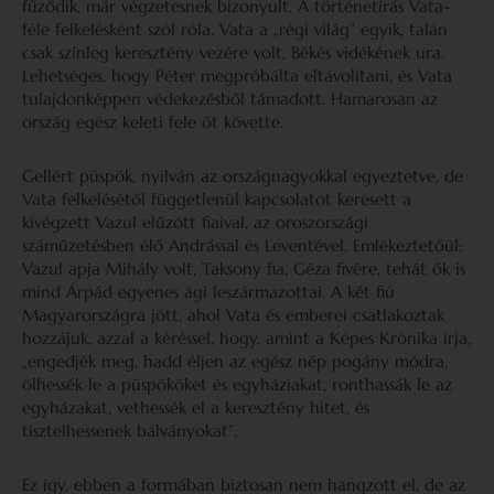
fűződik, már végzetesnek bizonyult. A történetírás Vata-
féle felkelésként szól róla. Vata a „régi világ” egyik, talán
csak színleg keresztény vezére volt, Békés vidékének ura.
Lehetséges, hogy Péter megpróbálta eltávolítani, és Vata
tulajdonképpen védekezésből támadott. Hamarosan az
ország egész keleti fele őt követte.
Gellért püspök, nyilván az országnagyokkal egyeztetve, de
Vata felkelésétől függetlenül kapcsolatot keresett a
kivégzett Vazul elűzött fiaival, az oroszországi
száműzetésben élő Andrással és Leventével. Emlékeztetőül:
Vazul apja Mihály volt, Taksony fia, Géza fivére, tehát ők is
mind Árpád egyenes ági leszármazottai. A két fiú
Magyarországra jött, ahol Vata és emberei csatlakoztak
hozzájuk, azzal a kéréssel, hogy, amint a Képes Krónika írja,
„engedjék meg, hadd éljen az egész nép pogány módra,
ölhessék le a püspököket és egyháziakat, ronthassák le az
egyházakat, vethessék el a keresztény hitet, és
tisztelhessenek bálványokat”.
Ez így, ebben a formában biztosan nem hangzott el, de az