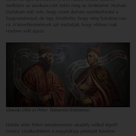
mellőzve az unokaöccsét tette meg az örökösévé. Nyilván
tisztában volt vele, hogy ezzel durván szembefordul a
hagyománnyal, de úgy érezhette, hogy elég hatalma van
rá. A következmények azt mutatják, hogy ebben csak
részben volt igaza.
Orseolo Ottó és Péter. Tintoretto festménye.
Halála után Péter mindenesetre akadály nélkül lépett
trónra. Uralkodóként a nagybátyja példáját követve