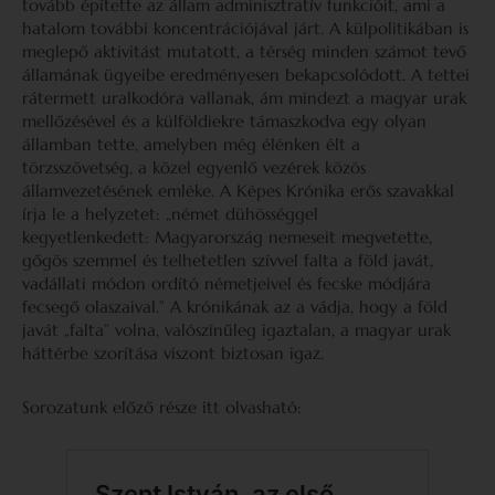
tovább építette az állam adminisztratív funkcióit, ami a
hatalom további koncentrációjával járt. A külpolitikában is
meglepő aktivitást mutatott, a térség minden számot tevő
államának ügyeibe eredményesen bekapcsolódott. A tettei
rátermett uralkodóra vallanak, ám mindezt a magyar urak
mellőzésével és a külföldiekre támaszkodva egy olyan
államban tette, amelyben még élénken élt a
törzsszövetség, a közel egyenlő vezérek közös
államvezetésének emléke. A Képes Krónika erős szavakkal
írja le a helyzetet: „német dühösséggel
kegyetlenkedett: Magyarország nemeseit megvetette,
gőgös szemmel és telhetetlen szívvel falta a föld javát,
vadállati módon ordító németjeivel és fecske módjára
fecsegő olaszaival.” A krónikának az a vádja, hogy a föld
javát „falta” volna, valószínűleg igaztalan, a magyar urak
háttérbe szorítása viszont biztosan igaz.
Sorozatunk előző része itt olvasható: