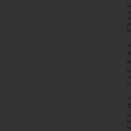
I
S
Á
s
k
T
V
m
L
a
i
A
T
B
N
b