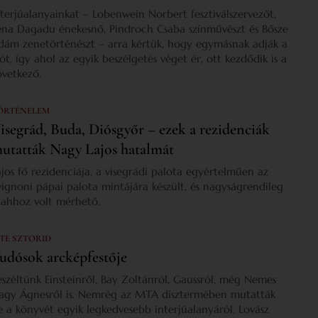
nterjúalanyainkat – Lobenwein Norbert fesztiválszervezőt,
ena Dagadu énekesnő, Pindroch Csaba színművészt és Bősze
dám zenetörténészt – arra kértük, hogy egymásnak adják a
zót, így ahol az egyik beszélgetés véget ér, ott kezdődik is a
övetkező.
ÖRTÉNELEM
isegrád, Buda, Diósgyőr – ezek a rezidenciák
utatták Nagy Lajos hatalmát
ajos fő rezidenciája, a visegrádi palota egyértelműen az
vignoni pápai palota mintájára készült, és nagyságrendileg
s ahhoz volt mérhető.
 TE SZTORID
udósok arcképfestője
eszéltünk Einsteinről, Bay Zoltánról, Gaussról, még Nemes
agy Ágnesről is. Nemrég az MTA dísztermében mutatták
e a könyvét egyik legkedvesebb interjúalanyáról, Lovász