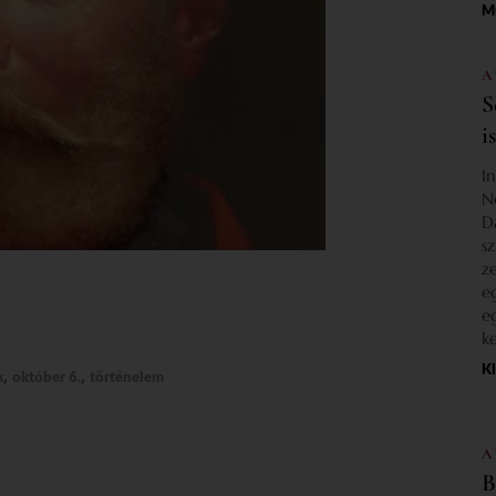
M
A
S
i
I
N
D
s
z
e
e
k
K
,
,
k
október 6.
történelem
A
B