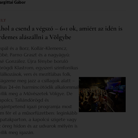
rgittai Gábor
ULT
hol a csend a végszó – 6+1 ok, amiért az idén is
rdemes alászállni a Völgybe
ispál és a Borz, Kollár-Klemencz,
óbé, Parno Graszt és a nagyágyú:
osé González. Újra fénybe boruló
örögdi Klastrom, egyszeri szimfonikus
lálkozások, vers és mezítlábas folk,
ilágzene meg jazz a csillagok alatt –
úlius 24-én harmincötödik alkalommal
yílik meg a Művészetek Völgye. De
apolcs, Taliándörögd és
igántpetend igazi programja most
em fér el a műsorfüzetben: leginkább
 patakparton, a kapolcsi szigete vagy
z öreg hídon és az udvarok mélyén is
yílik meg igazán.