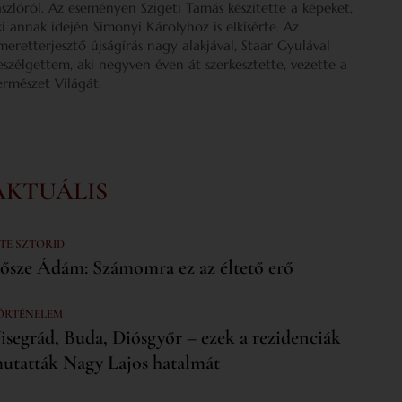
ászlóról. Az eseményen Szigeti Tamás készítette a képeket,
ki annak idején Simonyi Károlyhoz is elkísérte. Az
smeretterjesztő újságírás nagy alakjával, Staar Gyulával
eszélgettem, aki negyven éven át szerkesztette, vezette a
ermészet Világát.
AKTUÁLIS
 TE SZTORID
ősze Ádám: Számomra ez az éltető erő
ÖRTÉNELEM
isegrád, Buda, Diósgyőr – ezek a rezidenciák
utatták Nagy Lajos hatalmát