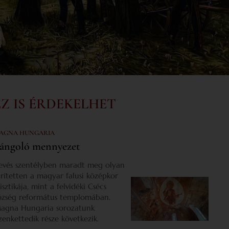
EZ IS ÉRDEKELHET
AGNA HUNGARIA
ángoló mennyezet
evés szentélyben maradt meg olyan
űrítetten a magyar falusi középkor
isztikája, mint a felvidéki Csécs
özség református templomában.
agna Hungaria sorozatunk
izenkettedik része következik.