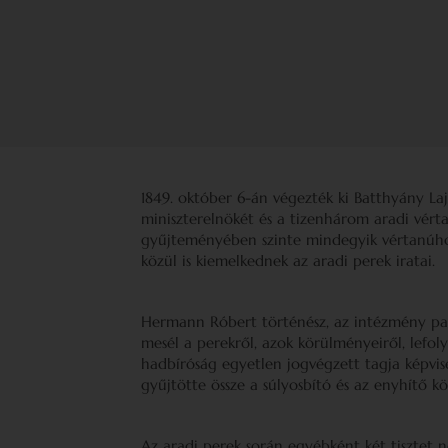
1849. október 6-án végezték ki Batthyány Laj
miniszterelnökét és a tizenhárom aradi vér
gyűjteményében szinte mindegyik vértanúhoz
közül is kiemelkednek az aradi perek iratai.
Hermann Róbert történész, az intézmény p
mesél a perekről, azok körülményeiről, lefoly
hadbíróság egyetlen jogvégzett tagja képvis
gyűjtötte össze a súlyosbító és az enyhítő k
Az aradi perek során egyébként két tisztet n