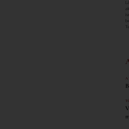
L
a
i
b
T
A
B
T
V
m