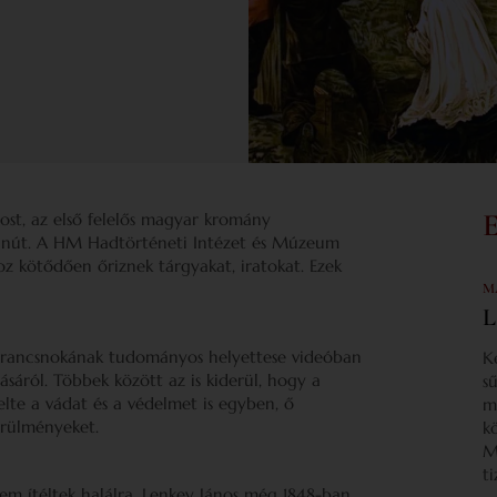
ost, az első felelős magyar kromány
tanút. A HM Hadtörténeti Intézet és Múzeum
 kötődően őriznek tárgyakat, iratokat. Ezek
M
L
arancsnokának tudományos helyettese videóban
K
ásáról. Többek között az is kiderül, hogy a
s
elte a vádat és a védelmet is egyben, ő
m
örülményeket.
k
M
t
em ítéltek halálra. Lenkey János még 1848-ban,