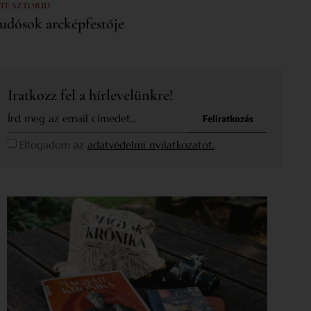
 TE SZTORID
udósok arcképfestője
Iratkozz fel a hírlevelünkre!
Feliratkozás
Elfogadom az
adatvédelmi nyilatkozatot.