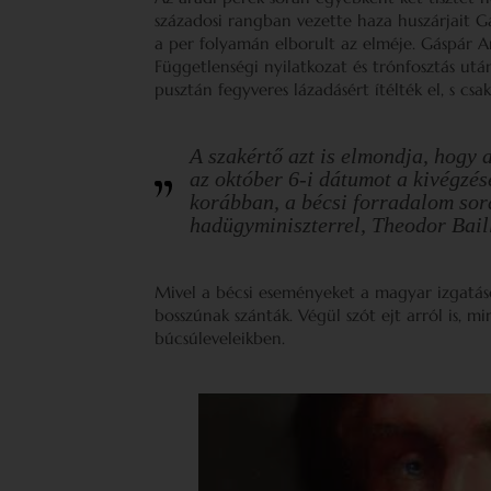
századosi rangban vezette haza huszárjait Ga
a per folyamán elborult az elméje. Gáspár A
Függetlenségi nyilatkozat és trónfosztás utá
pusztán fegyveres lázadásért ítélték el, s cs
A szakértő azt is elmondja, hogy 
az október 6-i dátumot a kivégzés
korábban, a bécsi forradalom sor
hadügyminiszterrel, Theodor Baill
Mivel a bécsi eseményeket a magyar izgatás
bosszúnak szánták. Végül szót ejt arról is, mi
búcsúleveleikben.