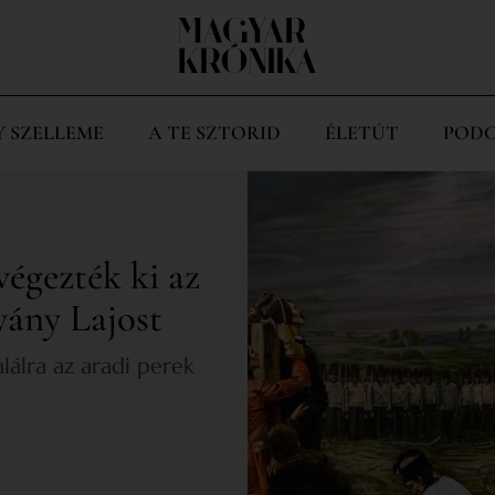
Y SZELLEME
A TE SZTORID
ÉLETÚT
PODC
égezték ki az
yány Lajost
lálra az aradi perek