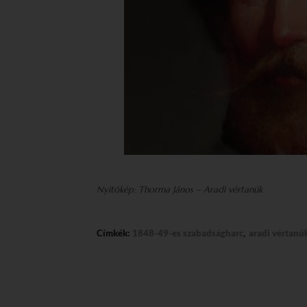
Nyitókép: Thorma János – Aradi vértanúk
,
Címkék:
1848-49-es szabadságharc
aradi vértanú