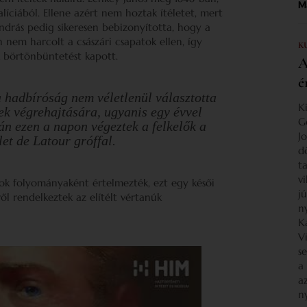
Ma
líciából. Ellene azért nem hoztak ítéletet, mert
ndrás pedig sikeresen bebizonyította, hogy a
n nem harcolt a császári csapatok ellen, így
K
ak börtönbüntetést kapott.
A
é
a hadbíróság nem véletlenül választotta
K
ek végrehajtására, ugyanis egy évvel
G
án ezen a napon végeztek a felkelők a
J
et de Latour gróffal.
d
ta
v
ok folyományaként értelmezték, ezt egy késői
j
ről rendelkeztek az elítélt vértanúk
n
K
V
s
a
a
n