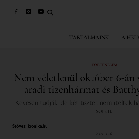
TARTALMAINK
A HEL
TÖRTÉNELEM
Nem véletlenül október 6-án v
aradi tizenhármat és Batth
Kevesen tudják, de két tisztet nem ítéltek ha
során.
Szöveg:
kronika.hu
2025.10.06.