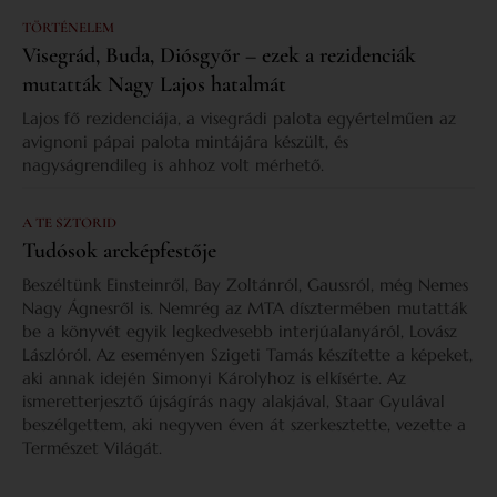
TÖRTÉNELEM
Visegrád, Buda, Diósgyőr – ezek a rezidenciák
mutatták Nagy Lajos hatalmát
Lajos fő rezidenciája, a visegrádi palota egyértelműen az
avignoni pápai palota mintájára készült, és
nagyságrendileg is ahhoz volt mérhető.
A TE SZTORID
Tudósok arcképfestője
Beszéltünk Einsteinről, Bay Zoltánról, Gaussról, még Nemes
Nagy Ágnesről is. Nemrég az MTA dísztermében mutatták
be a könyvét egyik legkedvesebb interjúalanyáról, Lovász
Lászlóról. Az eseményen Szigeti Tamás készítette a képeket,
aki annak idején Simonyi Károlyhoz is elkísérte. Az
ismeretterjesztő újságírás nagy alakjával, Staar Gyulával
beszélgettem, aki negyven éven át szerkesztette, vezette a
Természet Világát.