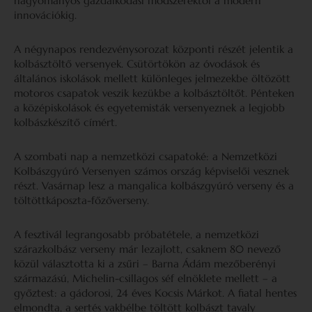
hagyományos gazdálkodási módszerektől a modern
innovációkig.
A négynapos rendezvénysorozat központi részét jelentik a
kolbásztöltő versenyek. Csütörtökön az óvodások és
általános iskolások mellett különleges jelmezekbe öltözött
motoros csapatok veszik kezükbe a kolbásztöltőt. Pénteken
a középiskolások és egyetemisták versenyeznek a legjobb
kolbászkészítő címért.
A szombati nap a nemzetközi csapatoké: a Nemzetközi
Kolbászgyúró Versenyen számos ország képviselői vesznek
részt. Vasárnap lesz a mangalica kolbászgyúró verseny és a
töltöttkáposzta-főzőverseny.
A fesztivál legrangosabb próbatétele, a nemzetközi
szárazkolbász verseny már lezajlott, csaknem 80 nevező
közül választotta ki a zsűri – Barna Ádám mezőberényi
származású, Michelin-csillagos séf elnöklete mellett – a
győztest: a gádorosi, 24 éves Kocsis Márkot. A fiatal hentes
elmondta, a sertés vakbélbe töltött kolbászt tavaly