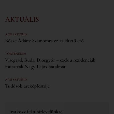
AKTUÁLIS
A TE SZTORID
Bősze Ádám: Számomra ez az éltető erő
TÖRTÉNELEM
Visegrád, Buda, Diósgyőr – ezek a rezidenciák
mutatták Nagy Lajos hatalmát
A TE SZTORID
Tudósok arcképfestője
Iratkozz fel a hírlevelünkre!