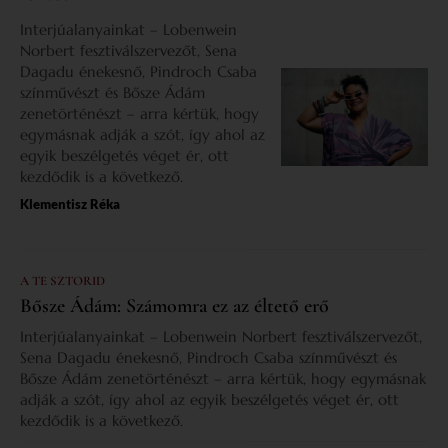
Interjúalanyainkat – Lobenwein
Norbert fesztiválszervezőt, Sena
Dagadu énekesnő, Pindroch Csaba
színművészt és Bősze Ádám
zenetörténészt – arra kértük, hogy
egymásnak adják a szót, így ahol az
egyik beszélgetés véget ér, ott
kezdődik is a következő.
Klementisz Réka
A TE SZTORID
Bősze Ádám: Számomra ez az éltető erő
Interjúalanyainkat – Lobenwein Norbert fesztiválszervezőt,
Sena Dagadu énekesnő, Pindroch Csaba színművészt és
Bősze Ádám zenetörténészt – arra kértük, hogy egymásnak
adják a szót, így ahol az egyik beszélgetés véget ér, ott
kezdődik is a következő.