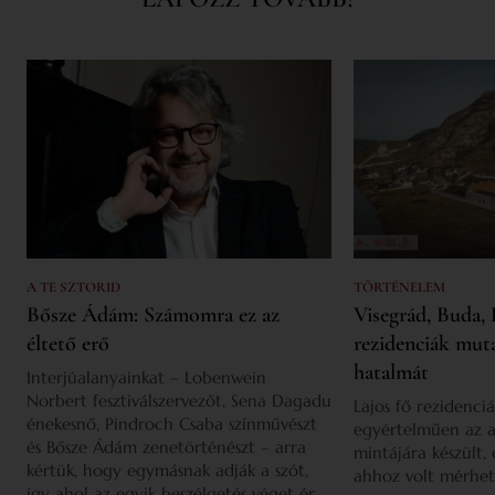
A TE SZTORID
TÖRTÉNELEM
Bősze Ádám: Számomra ez az
Visegrád, Buda, 
éltető erő
rezidenciák mut
hatalmát
Interjúalanyainkat – Lobenwein
Norbert fesztiválszervezőt, Sena Dagadu
Lajos fő rezidenciá
énekesnő, Pindroch Csaba színművészt
egyértelműen az a
és Bősze Ádám zenetörténészt – arra
mintájára készült,
kértük, hogy egymásnak adják a szót,
ahhoz volt mérhet
így ahol az egyik beszélgetés véget ér,