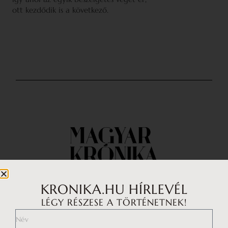
ott kezdődik is a következő.
KRONIKA.HU HÍRLEVÉL
LÉGY RÉSZESE A TÖRTÉNETNEK!
Impresszum
Médiaajánlat