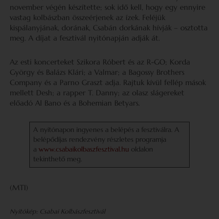
november végén készítette; sok idő kell, hogy egy ennyire
vastag kolbászban összeérjenek az ízek. Feléjük
kispálanyjának, dorának, Csabán dorkának hívják – osztotta
meg. A díjat a fesztivál nyitónapján adják át.
Az esti koncerteket Szikora Róbert és az R-GO; Korda
György és Balázs Klári; a Valmar; a Bagossy Brothers
Company és a Parno Graszt adja. Rajtuk kívül fellép mások
mellett Desh; a rapper T. Danny; az olasz slágereket
előadó Al Bano és a Bohemian Betyars.
A nyitónapon ingyenes a belépés a fesztiválra. A
belépődíjas rendezvény részletes programja
a
www.csabaikolbaszfesztival.hu
oldalon
tekinthető meg.
(MTI)
Nyitókép: Csabai Kolbászfesztivál