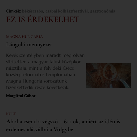
,
,
Címkék:
békéscsaba
csabai kolbászfesztivál
gasztronómia
EZ IS ÉRDEKELHET
MAGNA HUNGARIA
Lángoló mennyezet
Kevés szentélyben maradt meg olyan
sűrítetten a magyar falusi középkor
misztikája, mint a felvidéki Csécs
község református templomában.
Magna Hungaria sorozatunk
tizenkettedik része következik.
Margittai Gábor
KULT
Ahol a csend a végszó – 6+1 ok, amiért az idén is
érdemes alászállni a Völgybe