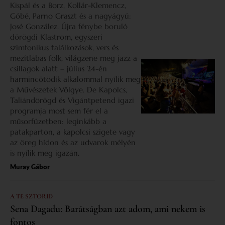
Kispál és a Borz, Kollár-Klemencz,
Góbé, Parno Graszt és a nagyágyú:
José González. Újra fénybe boruló
dörögdi Klastrom, egyszeri
szimfonikus találkozások, vers és
mezítlábas folk, világzene meg jazz a
csillagok alatt – július 24-én
harmincötödik alkalommal nyílik meg
a Művészetek Völgye. De Kapolcs,
Taliándörögd és Vigántpetend igazi
programja most sem fér el a
műsorfüzetben: leginkább a
patakparton, a kapolcsi szigete vagy
az öreg hídon és az udvarok mélyén
is nyílik meg igazán.
Muray Gábor
A TE SZTORID
Sena Dagadu: Barátságban azt adom, ami nekem is
fontos