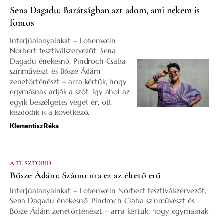
Sena Dagadu: Barátságban azt adom, ami nekem is
fontos
Interjúalanyainkat – Lobenwein
Norbert fesztiválszervezőt, Sena
Dagadu énekesnő, Pindroch Csaba
színművészt és Bősze Ádám
zenetörténészt – arra kértük, hogy
egymásnak adják a szót, így ahol az
egyik beszélgetés véget ér, ott
kezdődik is a következő.
Klementisz Réka
A TE SZTORID
Bősze Ádám: Számomra ez az éltető erő
Interjúalanyainkat – Lobenwein Norbert fesztiválszervezőt,
Sena Dagadu énekesnő, Pindroch Csaba színművészt és
Bősze Ádám zenetörténészt – arra kértük, hogy egymásnak