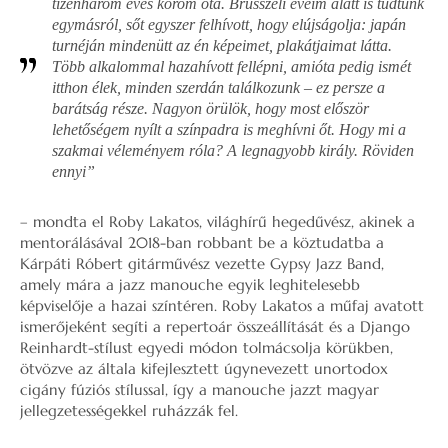
tizenhárom éves korom óta. Brüsszeli éveim alatt is tudtunk
egymásról, sőt egyszer felhívott, hogy elújságolja: japán
turnéján mindenütt az én képeimet, plakátjaimat látta.
Több alkalommal hazahívott fellépni, amióta pedig ismét
itthon élek, minden szerdán találkozunk – ez persze a
barátság része. Nagyon örülök, hogy most először
lehetőségem nyílt a színpadra is meghívni őt. Hogy mi a
szakmai véleményem róla? A legnagyobb király. Röviden
ennyi”
– mondta el Roby Lakatos, világhírű hegedűvész, akinek a
mentorálásával 2018-ban robbant be a köztudatba a
Kárpáti Róbert gitárművész vezette Gypsy Jazz Band,
amely mára a jazz manouche egyik leghitelesebb
képviselője a hazai színtéren. Roby Lakatos a műfaj avatott
ismerőjeként segíti a repertoár összeállítását és a Django
Reinhardt-stílust egyedi módon tolmácsolja körükben,
ötvözve az általa kifejlesztett úgynevezett unortodox
cigány fúziós stílussal, így a manouche jazzt magyar
jellegzetességekkel ruházzák fel.