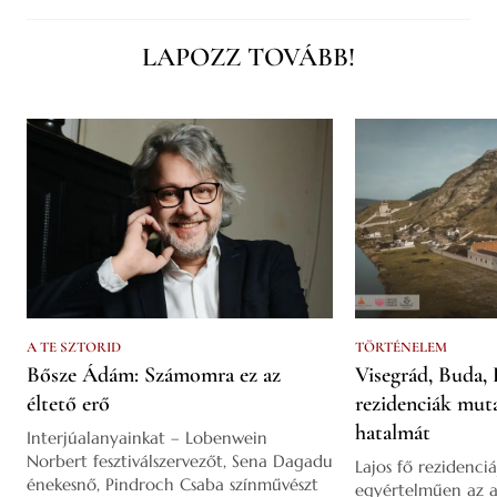
LAPOZZ TOVÁBB!
A TE SZTORID
TÖRTÉNELEM
Bősze Ádám: Számomra ez az
Visegrád, Buda, 
éltető erő
rezidenciák mut
hatalmát
Interjúalanyainkat – Lobenwein
Norbert fesztiválszervezőt, Sena Dagadu
Lajos fő rezidenciá
énekesnő, Pindroch Csaba színművészt
egyértelműen az a