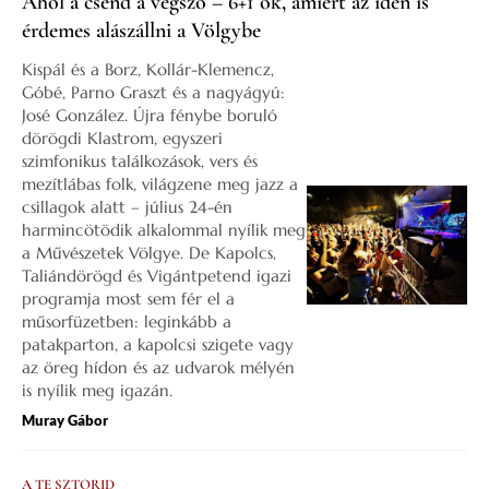
Ahol a csend a végszó – 6+1 ok, amiért az idén is
érdemes alászállni a Völgybe
Kispál és a Borz, Kollár-Klemencz,
Góbé, Parno Graszt és a nagyágyú:
José González. Újra fénybe boruló
dörögdi Klastrom, egyszeri
szimfonikus találkozások, vers és
mezítlábas folk, világzene meg jazz a
csillagok alatt – július 24-én
harmincötödik alkalommal nyílik meg
a Művészetek Völgye. De Kapolcs,
Taliándörögd és Vigántpetend igazi
programja most sem fér el a
műsorfüzetben: leginkább a
patakparton, a kapolcsi szigete vagy
az öreg hídon és az udvarok mélyén
is nyílik meg igazán.
Muray Gábor
A TE SZTORID