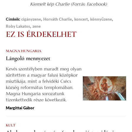
Kiemelt kép Charlie (Forrás: Facebook)
,
,
,
,
Címkék:
cigányzene
Horváth Charlie
koncert
könnyűzene
,
Roby Lakatos
zene
EZ IS ÉRDEKELHET
MAGNA HUNGARIA
Lángoló mennyezet
Kevés szentélyben maradt meg olyan
sűrítetten a magyar falusi középkor
misztikája, mint a felvidéki Csécs
község református templomában.
Magna Hungaria sorozatunk
tizenkettedik része következik.
Margittai Gábor
KULT