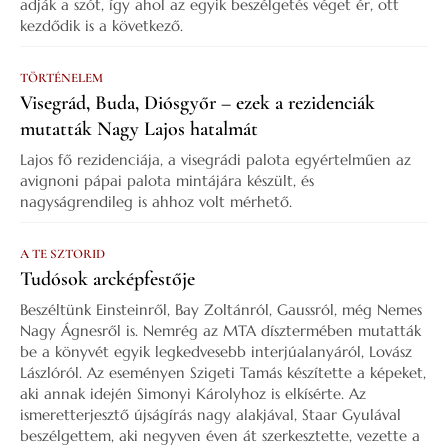
adják a szót, így ahol az egyik beszélgetés véget ér, ott
kezdődik is a következő.
TÖRTÉNELEM
Visegrád, Buda, Diósgyőr – ezek a rezidenciák
mutatták Nagy Lajos hatalmát
Lajos fő rezidenciája, a visegrádi palota egyértelműen az
avignoni pápai palota mintájára készült, és
nagyságrendileg is ahhoz volt mérhető.
A TE SZTORID
Tudósok arcképfestője
Beszéltünk Einsteinről, Bay Zoltánról, Gaussról, még Nemes
Nagy Ágnesről is. Nemrég az MTA dísztermében mutatták
be a könyvét egyik legkedvesebb interjúalanyáról, Lovász
Lászlóról. Az eseményen Szigeti Tamás készítette a képeket,
aki annak idején Simonyi Károlyhoz is elkísérte. Az
ismeretterjesztő újságírás nagy alakjával, Staar Gyulával
beszélgettem, aki negyven éven át szerkesztette, vezette a