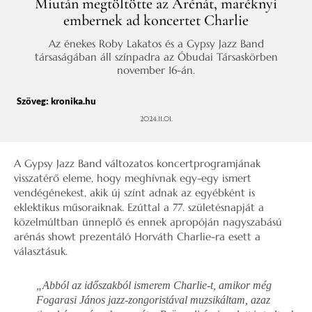
Miután megtöltötte az Arénát, maréknyi
embernek ad koncertet Charlie
Az énekes Roby Lakatos és a Gypsy Jazz Band
társaságában áll színpadra az Óbudai Társaskörben
november 16-án.
Szöveg:
kronika.hu
2024.11.01.
A Gypsy Jazz Band változatos koncertprogramjának
visszatérő eleme, hogy meghívnak egy-egy ismert
vendégénekest, akik új színt adnak az egyébként is
eklektikus műsoraiknak. Ezúttal a 77. születésnapját a
közelmúltban ünneplő és ennek apropóján nagyszabású
arénás showt prezentáló Horváth Charlie-ra esett a
választásuk.
„Abból az időszakból ismerem Charlie-t, amikor még
Fogarasi János jazz-zongoristával muzsikáltam, azaz